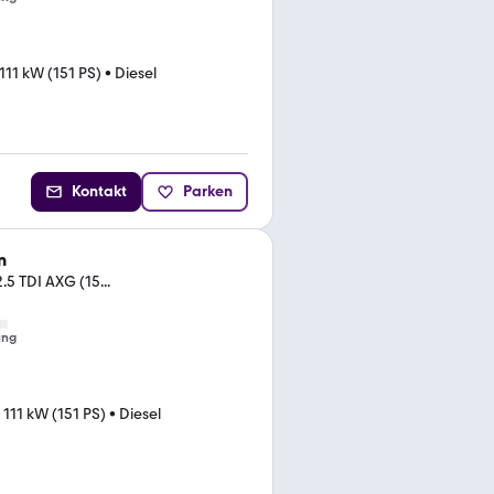
111 kW (151 PS)
•
Diesel
Kontakt
Parken
n
.5 TDI AXG (15...
ung
•
111 kW (151 PS)
•
Diesel