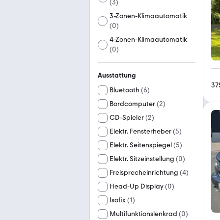
(
3
)
3-Zonen-Klimaautomatik
(
0
)
4-Zonen-Klimaautomatik
(
0
)
Ausstattung
37
Bluetooth
(
6
)
Bordcomputer
(
2
)
CD-Spieler
(
2
)
Elektr. Fensterheber
(
5
)
Elektr. Seitenspiegel
(
5
)
Elektr. Sitzeinstellung
(
0
)
Freisprecheinrichtung
(
4
)
Head-Up Display
(
0
)
Isofix
(
1
)
Multifunktionslenkrad
(
0
)