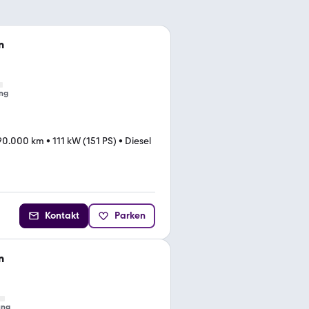
n
ng
90.000 km
•
111 kW (151 PS)
•
Diesel
Kontakt
Parken
n
ung