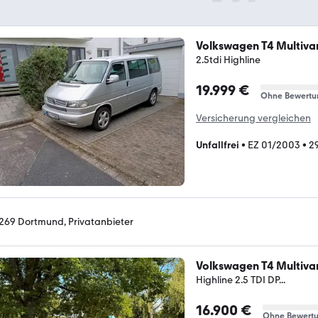
Volkswagen T4 Multiva
2.5tdi Highline
19.999 €
Ohne Bewertu
Versicherung vergleichen
Unfallfrei
•
EZ 01/2003
•
2
269 Dortmund, Privatanbieter
Volkswagen T4 Multiva
Highline 2.5 TDI DP...
16.900 €
Ohne Bewert