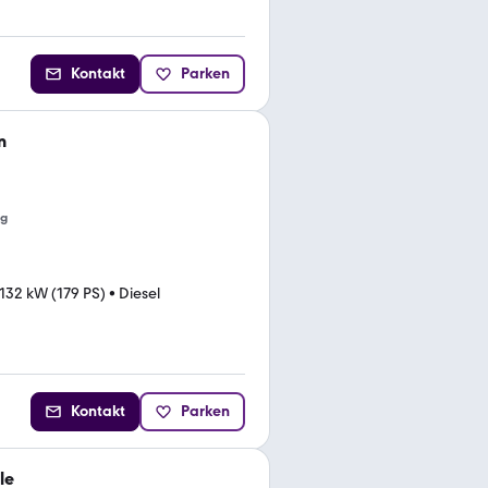
Kontakt
Parken
n
ng
132 kW (179 PS)
•
Diesel
Kontakt
Parken
le