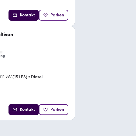
Kontakt
Parken
ltivan
ung
111 kW (151 PS)
•
Diesel
Kontakt
Parken