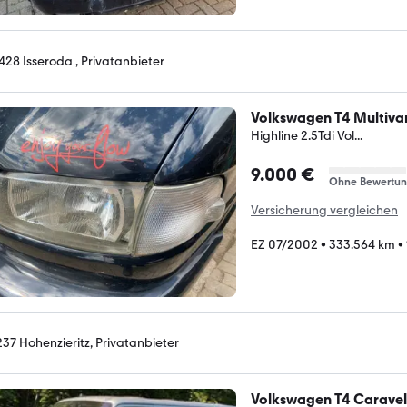
428 Isseroda , Privatanbieter
Volkswagen T4 Multiva
Highline 2.5Tdi Vol...
9.000 €
Ohne Bewertu
Versicherung vergleichen
EZ 07/2002
•
333.564 km
•
237 Hohenzieritz, Privatanbieter
Volkswagen T4 Caravel