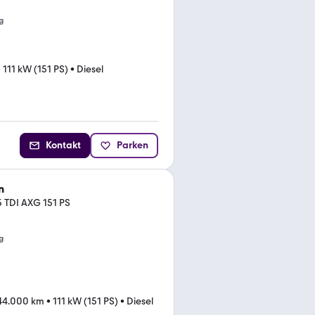
g
•
111 kW (151 PS)
•
Diesel
Kontakt
Parken
n
5 TDI AXG 151 PS
g
44.000 km
•
111 kW (151 PS)
•
Diesel