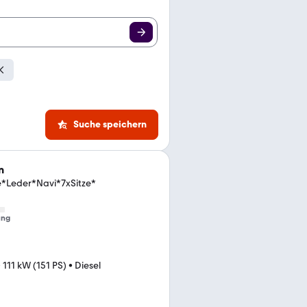
Suche speichern
n
ne*Leder*Navi*7xSitze*
ung
•
111 kW (151 PS)
•
Diesel