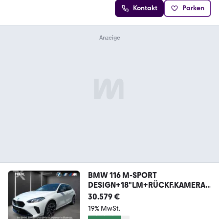
Kontakt
Parken
BMW 116 M-SPORT
DESIGN+18"LM+RÜCKF.KAMERA+
SSV+NAVI+L
30.579 €
19% MwSt.