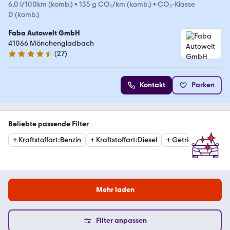
6,0 l/100km (komb.)
•
135 g CO₂/km (komb.)
•
CO₂-Klasse
D (komb.)
Faba Autowelt GmbH
41066 Mönchengladbach
(
27
)
4.7 Sterne
Kontakt
Parken
Beliebte passende Filter
+
Kraftstoffart
:
Benzin
+
Kraftstoffart
:
Diesel
+
Getriebe
:
Automat
Mehr laden
Filter anpassen