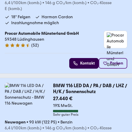
6,4 l/100km (komb.)
•
146 g CO₂/km (komb.)
•
CO₂-Klasse
E (komb.)
18" Felgen
Harman Cardon
Inzahlungnahme möglich
Procar Automobile Münsterland GmbH
59348 Lüdinghausen
(
52
)
4.7 Sterne
Kontakt
Parken
BMW 116 LED DA / PA / DAB / LHZ /
H/K / Sonnenschutz
27.440 €
19% MwSt.
Sehr guter Preis
Neuwagen
•
90 kW (122 PS)
•
Benzin
6,4 l/100km (komb.)
•
146 g CO₂/km (komb.)
•
CO₂-Klasse