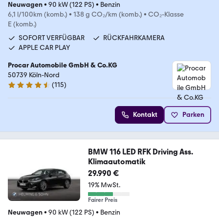
Neuwagen
•
90 kW (122 PS)
•
Benzin
6,1 l/100km (komb.)
•
138 g CO₂/km (komb.)
•
CO₂-Klasse
E (komb.)
SOFORT VERFÜGBAR
RÜCKFAHRKAMERA
APPLE CAR PLAY
Procar Automobile GmbH & Co.KG
50739 Köln-Nord
(
115
)
4.7 Sterne
Kontakt
Parken
BMW 116 LED RFK Driving Ass.
Klimaautomatik
29.990 €
19% MwSt.
Fairer Preis
Neuwagen
•
90 kW (122 PS)
•
Benzin