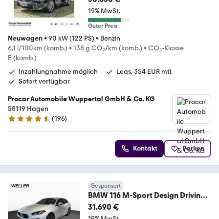
19% MwSt.
Guter Preis
Neuwagen
•
90 kW (122 PS)
•
Benzin
6,1 l/100km (komb.)
•
138 g CO₂/km (komb.)
•
CO₂-Klasse
E (komb.)
Inzahlungnahme möglich
Leas. 354 EUR mtl.
Sofort verfügbar
Procar Automobile Wuppertal GmbH & Co. KG
58119 Hagen
(
196
)
4.7 Sterne
Kontakt
Parken
Gesponsert
BMW 116 M-Sport Design Driving
Assistant SH Navi LED
31.690 €
19% MwSt.