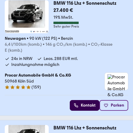
BMW 116 Lhz + Sonnenschutz
27.400 €
19% MwSt.
Sehr guter Preis
Neuwagen
•
90 kW (122 PS)
•
Benzin
6,4 l/100km (komb.)
•
146 g CO₂/km (komb.)
•
CO₂-Klasse
E (komb.)
24x in NRW
Leas. 288 EUR mtl.
Inzahlungnahme möglich
Procar Automobile GmbH & Co.KG
50968 Köln Süd
(
159
)
4.8 Sterne
Kontakt
Parken
BMW 116 Lhz + Sonnenschutz