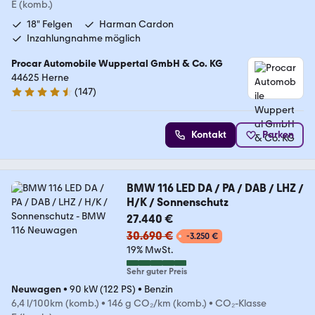
E (komb.)
18" Felgen
Harman Cardon
Inzahlungnahme möglich
Procar Automobile Wuppertal GmbH & Co. KG
44625 Herne
(
147
)
4.3 Sterne
Kontakt
Parken
BMW 116 LED DA / PA / DAB / LHZ /
H/K / Sonnenschutz
27.440 €
30.690 €
-3.250 €
19% MwSt.
Sehr guter Preis
Neuwagen
•
90 kW (122 PS)
•
Benzin
6,4 l/100km (komb.)
•
146 g CO₂/km (komb.)
•
CO₂-Klasse