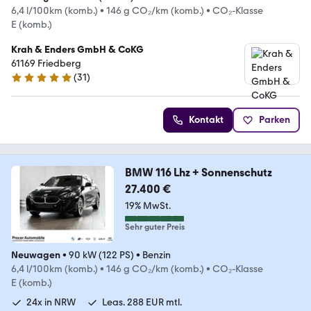
6,4 l/100km (komb.)
•
146 g CO₂/km (komb.)
•
CO₂-Klasse
E (komb.)
Krah & Enders GmbH & CoKG
61169 Friedberg
(
31
)
4.8 Sterne
Kontakt
Parken
BMW 116 Lhz + Sonnenschutz
27.400 €
19% MwSt.
Sehr guter Preis
Neuwagen
•
90 kW (122 PS)
•
Benzin
6,4 l/100km (komb.)
•
146 g CO₂/km (komb.)
•
CO₂-Klasse
E (komb.)
24x in NRW
Leas. 288 EUR mtl.