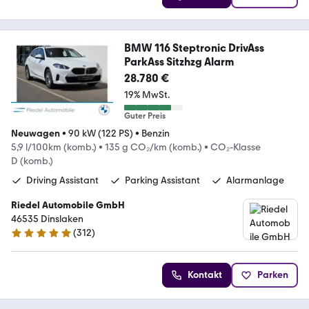
BMW 116 Steptronic DrivAss
ParkAss Sitzhzg Alarm
28.780 €
19% MwSt.
Guter Preis
Neuwagen
•
90 kW (122 PS)
•
Benzin
5,9 l/100km (komb.)
•
135 g CO₂/km (komb.)
•
CO₂-Klasse
D (komb.)
Driving Assistant
Parking Assistant
Alarmanlage
Riedel Automobile GmbH
46535 Dinslaken
(
312
)
5 Sterne
Kontakt
Parken