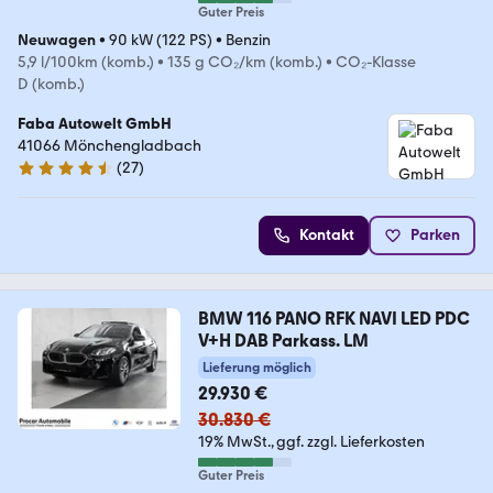
Guter Preis
Neuwagen
•
90 kW (122 PS)
•
Benzin
5,9 l/100km (komb.)
•
135 g CO₂/km (komb.)
•
CO₂-Klasse
D (komb.)
Faba Autowelt GmbH
41066 Mönchengladbach
(
27
)
4.7 Sterne
Kontakt
Parken
BMW 116 PANO RFK NAVI LED PDC
V+H DAB Parkass. LM
Lieferung möglich
29.930 €
30.830 €
19% MwSt.
ggf. zzgl. Lieferkosten
Guter Preis