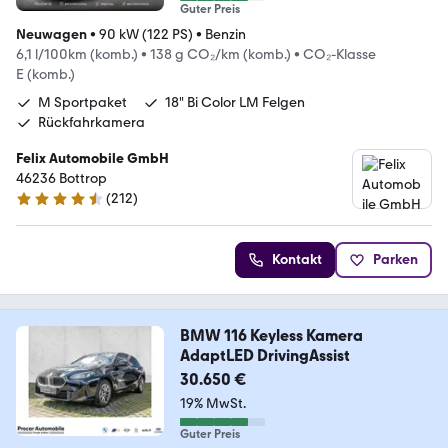
Guter Preis
Neuwagen
•
90 kW (122 PS)
•
Benzin
6,1 l/100km (komb.)
•
138 g CO₂/km (komb.)
•
CO₂-Klasse
E (komb.)
M Sportpaket
18" Bi Color LM Felgen
Rückfahrkamera
Felix Automobile GmbH
46236 Bottrop
(
212
)
4.5 Sterne
Kontakt
Parken
BMW 116 Keyless Kamera
AdaptLED DrivingAssist
30.650 €
19% MwSt.
Guter Preis