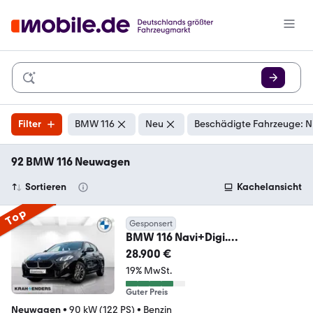
Filter
BMW 116
Neu
Beschädigte Fahrzeuge: N
92 BMW 116 Neuwagen
Sortieren
Kachelansicht
Top
Gesponsert
BMW 116 Navi+Digi.
Cockpit+LED+Klimaautom
28.900 €
Musikstr.
19% MwSt.
Guter Preis
Neuwagen
•
90 kW (122 PS)
•
Benzin