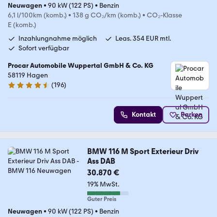
Neuwagen
•
90 kW (122 PS)
•
Benzin
6,1 l/100km (komb.)
•
138 g CO₂/km (komb.)
•
CO₂-Klasse
E (komb.)
Inzahlungnahme möglich
Leas. 354 EUR mtl.
Sofort verfügbar
Procar Automobile Wuppertal GmbH & Co. KG
58119 Hagen
(
196
)
4.7 Sterne
Kontakt
Parken
BMW 116 M Sport Exterieur Driv
Ass DAB
30.870 €
19% MwSt.
Guter Preis
Neuwagen
•
90 kW (122 PS)
•
Benzin