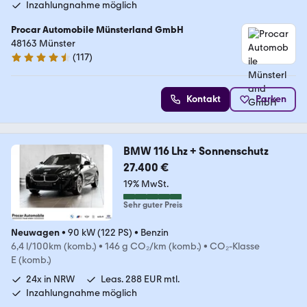
Inzahlungnahme möglich
Procar Automobile Münsterland GmbH
48163 Münster
(
117
)
4.4 Sterne
Kontakt
Parken
BMW 116 Lhz + Sonnenschutz
27.400 €
19% MwSt.
Sehr guter Preis
Neuwagen
•
90 kW (122 PS)
•
Benzin
6,4 l/100km (komb.)
•
146 g CO₂/km (komb.)
•
CO₂-Klasse
E (komb.)
24x in NRW
Leas. 288 EUR mtl.
Inzahlungnahme möglich