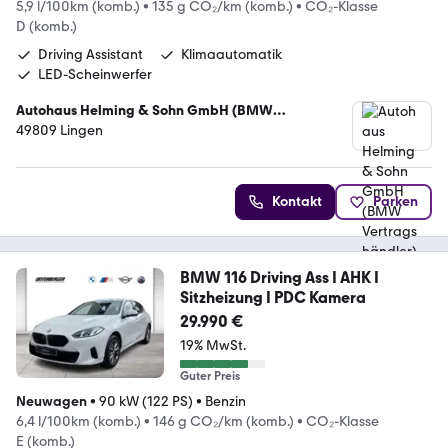
5,9 l/100km (komb.)
•
135 g CO₂/km (komb.)
•
CO₂-Klasse
D (komb.)
Driving Assistant
Klimaautomatik
LED-Scheinwerfer
Autohaus Helming & Sohn GmbH (BMW
Vertragshändler)
49809 Lingen
Kontakt
Parken
BMW 116 Driving Ass I AHK I
Sitzheizung I PDC Kamera
29.990 €
19% MwSt.
Guter Preis
Neuwagen
•
90 kW (122 PS)
•
Benzin
6,4 l/100km (komb.)
•
146 g CO₂/km (komb.)
•
CO₂-Klasse
E (komb.)