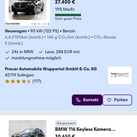
27.400 €
19% MwSt.
Sehr guter Preis
Neuwagen
•
90 kW (122 PS)
•
Benzin
6,4 l/100km (komb.)
•
146 g CO₂/km (komb.)
•
CO₂-Klasse
E (komb.)
24x in NRW
Leas. 288 EUR mtl.
Inzahlungnahme möglich
Procar Automobile Wuppertal GmbH & Co. KG
42719 Solingen
(
117
)
4.6 Sterne
Kontakt
Parken
Gesponsert
BMW 116 Keyless Kamera
AdaptLED DrivingAssist
30.650 €