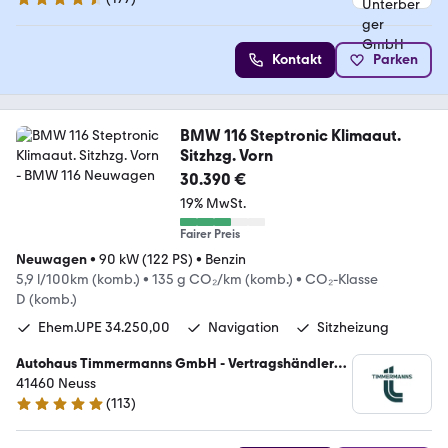
4.4 Sterne
Kontakt
Parken
BMW 116 Steptronic Klimaaut.
Sitzhzg. Vorn
30.390 €
19% MwSt.
Fairer Preis
Neuwagen
•
90 kW (122 PS)
•
Benzin
5,9 l/100km (komb.)
•
135 g CO₂/km (komb.)
•
CO₂-Klasse
D (komb.)
Ehem.UPE 34.250,00
Navigation
Sitzheizung
Autohaus Timmermanns GmbH - Vertragshändler
41460 Neuss
der BMW AG für BMW, BMWI, BMWund MINI
(
113
)
4.9 Sterne