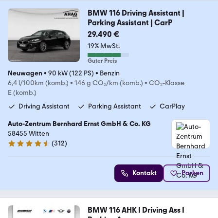
BMW 116 Driving Assistant |
Parking Assistant | CarP
29.490 €
19% MwSt.
Guter Preis
Neuwagen
•
90 kW (122 PS)
•
Benzin
6,4 l/100km (komb.)
•
146 g CO₂/km (komb.)
•
CO₂-Klasse
E (komb.)
Driving Assistant
Parking Assistant
CarPlay
Auto-Zentrum Bernhard Ernst GmbH & Co. KG
58455 Witten
(
312
)
4.6 Sterne
Kontakt
Parken
BMW 116 AHK I Driving Ass I