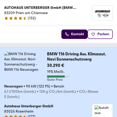
AUTOHAUS UNTERBERGER GmbH (BMW
Vertragshändler)
83209 Prien am Chiemsee
(
132
)
4.4 Sterne
Kontakt
Parken
BMW 116 Driving Ass. Klimaaut.
Navi Sonnenschutzverg
30.290 €
19% MwSt.
Guter Preis
Neuwagen
•
90 kW (122 PS)
•
Benzin
6,1 l/100km (komb.)
•
138 g CO₂/km (komb.)
•
CO₂-Klasse
E (komb.)
Autohaus Unterberger GmbH
83026 Rosenheim
(
177
)