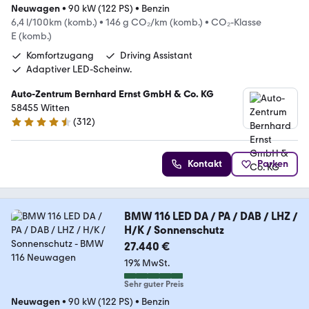
Neuwagen
•
90 kW (122 PS)
•
Benzin
6,4 l/100km (komb.)
•
146 g CO₂/km (komb.)
•
CO₂-Klasse
E (komb.)
Komfortzugang
Driving Assistant
Adaptiver LED-Scheinw.
Auto-Zentrum Bernhard Ernst GmbH & Co. KG
58455 Witten
(
312
)
4.6 Sterne
Kontakt
Parken
BMW 116 LED DA / PA / DAB / LHZ /
H/K / Sonnenschutz
27.440 €
19% MwSt.
Sehr guter Preis
Neuwagen
•
90 kW (122 PS)
•
Benzin