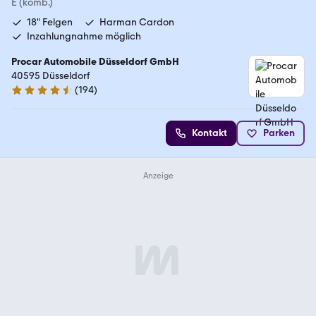
E (komb.)
18" Felgen
Harman Cardon
Inzahlungnahme möglich
Procar Automobile Düsseldorf GmbH
40595 Düsseldorf
(
194
)
4.7 Sterne
Kontakt
Parken