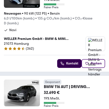
Fairer Preis
Neuwagen
•
90 kW (122 PS)
•
Benzin
6,0 l/100km (komb.)
•
135 g CO₂/km (komb.)
•
CO₂-Klasse
D (komb.)
Navi
WELLER Premium GmbH - BMW & MINI
Vertragshändler
21073 Hamburg
(
362
)
4.3 Sterne
Kontakt
Parken
Gesponsert
BMW 116 AUT | DRIVING
ASSISTANT| LED
32.690 €
19% MwSt.
Fairer Preis