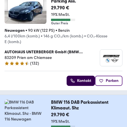
Parking Ass.
29.790 €
19% MwSt.
Guter Preis
Neuwagen
•
90 kW (122 PS)
•
Benzin
6,4 l/100km (komb.)
•
146 g CO₂/km (komb.)
•
CO₂-Klasse
E (komb.)
AUTOHAUS UNTERBERGER GmbH (BMW
Vertragshändler)
83209 Prien am Chiemsee
(
132
)
4.4 Sterne
Kontakt
Parken
BMW 116 DAB Parkassistent
Klimaaut. Shz
29.790 €
19% MwSt.