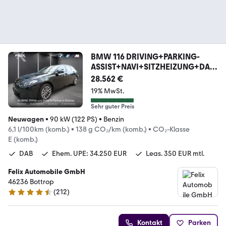
BMW 116 DRIVING+PARKING-
ASSIST+NAVI+SITZHEIZUNG+DAB
+
28.562 €
19% MwSt.
Sehr guter Preis
Neuwagen
•
90 kW (122 PS)
•
Benzin
6,1 l/100km (komb.)
•
138 g CO₂/km (komb.)
•
CO₂-Klasse
E (komb.)
DAB
Ehem. UPE: 34.250 EUR
Leas. 350 EUR mtl.
Felix Automobile GmbH
46236 Bottrop
(
212
)
4.5 Sterne
Kontakt
Parken