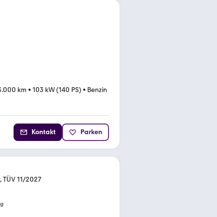
3.000 km
•
103 kW (140 PS)
•
Benzin
Kontakt
Parken
r, TÜV 11/2027
ng