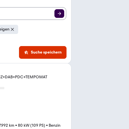
eigen
Suche speichern
+SHZ+DAB+PDC+TEMPOMAT
7.992 km
•
80 kW (109 PS)
•
Benzin