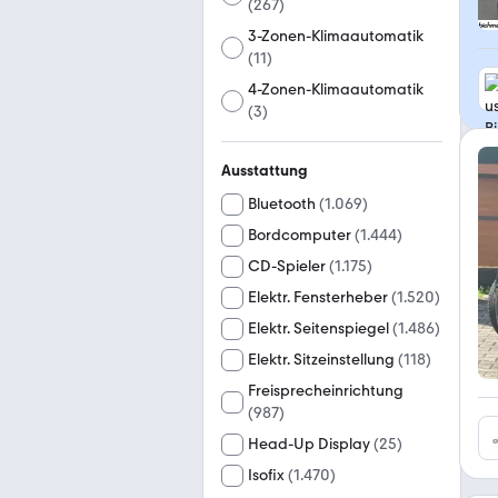
(
267
)
3-Zonen-Klimaautomatik
(
11
)
4-Zonen-Klimaautomatik
(
3
)
Ausstattung
Bluetooth
(
1.069
)
Bordcomputer
(
1.444
)
CD-Spieler
(
1.175
)
Elektr. Fensterheber
(
1.520
)
Elektr. Seitenspiegel
(
1.486
)
Elektr. Sitzeinstellung
(
118
)
Freisprecheinrichtung
(
987
)
Head-Up Display
(
25
)
Isofix
(
1.470
)