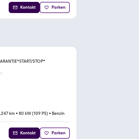
Kontakt
Parken
ARANTIE*START/STOP*
.247 km
•
80 kW (109 PS)
•
Benzin
Kontakt
Parken