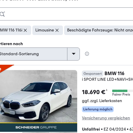
MW 116 116i
Limousine
Beschädigte Fahrzeuge: Nicht anz
rtieren nach
p
BMW 116
Gesponsert
i SPORT LINE LED+NAVI
¹
18.690 €
Fairer Preis
ggf. zzgl. Lieferkosten
Lieferung möglich
Versicherung vergleichen
Unfallfrei
•
EZ 04/2024
•
6