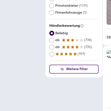
Privatanbieter
(
1.111
)
Firmenfahrzeuge
(
1
)
Händlerbewertung
Beliebig
58
ab
(
774
)
3 Sterne
ab
(
735
)
4 Sterne
(
197
)
ab
5 Sterne
Weitere Filter