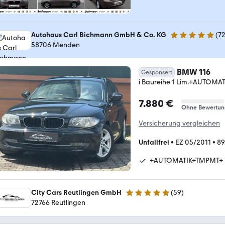
Autohaus Carl Bichmann GmbH & Co. KG
(
7
5 Sterne
58706 Menden
BMW 116
Gesponsert
i Baureihe 1 Lim.+AUTOM
7.880 €
Ohne Bewertun
Versicherung vergleichen
Unfallfrei
•
EZ 05/2011
•
89
+AUTOMATIK+TMPMT+
City Cars Reutlingen GmbH
(
59
)
5 Sterne
72766 Reutlingen