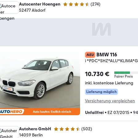
Autocenter Hoengen
(
274
)
4.5 Sterne
52477 Alsdorf
BMW 116
NEU
i *PDC*SHZ*ALU*KLIMA*G
10.730 €
Fairer Preis
inkl. kostenlose Lieferung
Lieferung möglich
Versicherung vergleichen
Unfallfrei
•
EZ 07/2015
•
94
Autohero GmbH
(
502
)
4.5 Sterne
14059 Berlin