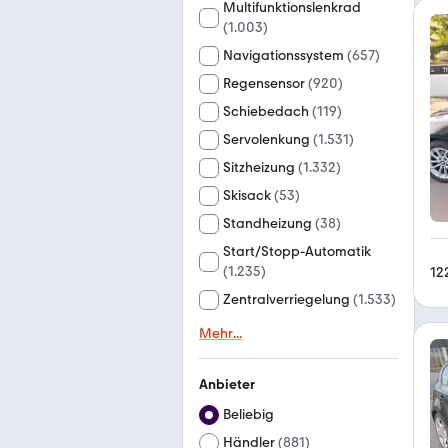
Multifunktionslenkrad
(
1.003
)
Navigationssystem
(
657
)
Regensensor
(
920
)
Schiebedach
(
119
)
Servolenkung
(
1.531
)
Sitzheizung
(
1.332
)
Skisack
(
53
)
Standheizung
(
38
)
Start/Stopp-Automatik
(
1.235
)
12
Zentralverriegelung
(
1.533
)
Mehr
...
Anbieter
Beliebig
Händler
(
881
)