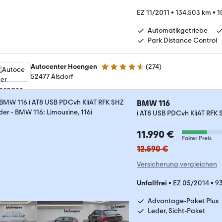
EZ 11/2011
•
134.503 km
•
1
Automatikgetriebe
Park Distance Control
Autocenter Hoengen
(
274
)
4.5 Sterne
52477 Alsdorf
BMW 116
i AT8 USB PDCvh KliAT RFK
11.990 €
Fairer Preis
12.590 €
Versicherung vergleichen
Unfallfrei
•
EZ 05/2014
•
93
Advantage-Paket Plus
Leder, Sicht-Paket