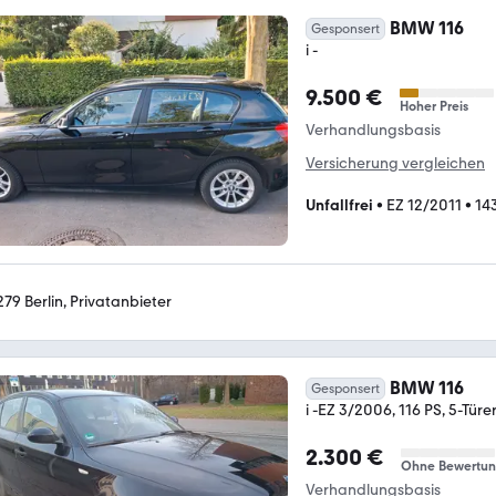
BMW 116
Gesponsert
i -
9.500 €
Hoher Preis
Verhandlungsbasis
Versicherung vergleichen
Unfallfrei
•
EZ 12/2011
•
14
279 Berlin, Privatanbieter
BMW 116
Gesponsert
i -EZ 3/2006, 116 PS, 5-Türe
2.300 €
Ohne Bewertu
Verhandlungsbasis