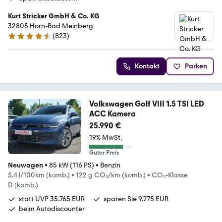
Kurt Stricker GmbH & Co. KG
32805 Horn-Bad Meinberg
(
823
)
4.7 Sterne
Kontakt
Parken
Volkswagen Golf VIII 1.5 TSI LED
ACC Kamera
25.990 €
19% MwSt.
Guter Preis
Neuwagen
•
85 kW (116 PS)
•
Benzin
5,4 l/100km (komb.)
•
122 g CO₂/km (komb.)
•
CO₂-Klasse
D (komb.)
statt UVP 35.765 EUR
sparen Sie 9.775 EUR
beim Autodiscounter