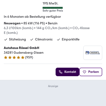
19% MwSt.
Sehr guter Preis
In 6 Monaten ab Bestellung verfügbar
Neuwagen
•
85 kW (116 PS)
•
Benzin
6,3 l/100km (komb.)
•
144 g CO₂/km (komb.)
•
CO₂-Klasse
E (komb.)
Sitzheizung
Climatronic
Einparkhilfe
Autohaus Rössel GmbH
34281 Gudensberg-Dissen
(
959
)
4.9 Sterne
Kontakt
Parken