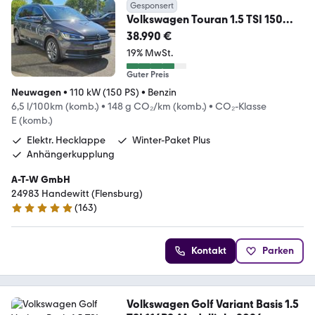
Gesponsert
Volkswagen Touran 1.5 TSI 150
DSG Comfortline 7. Sitzer
38.990 €
19% MwSt.
Guter Preis
Neuwagen
•
110 kW (150 PS)
•
Benzin
6,5 l/100km (komb.)
•
148 g CO₂/km (komb.)
•
CO₂-Klasse
E (komb.)
Elektr. Hecklappe
Winter-Paket Plus
Anhängerkupplung
A-T-W GmbH
24983 Handewitt (Flensburg)
(
163
)
4.8 Sterne
Kontakt
Parken
Volkswagen Golf Variant Basis 1.5