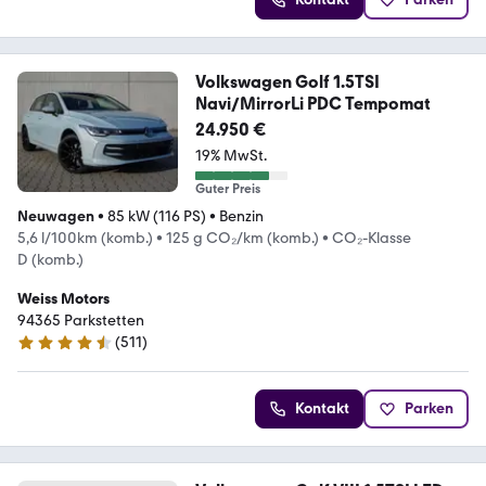
Volkswagen Golf 1.5TSI
Navi/MirrorLi PDC Tempomat
24.950 €
19% MwSt.
Guter Preis
Neuwagen
•
85 kW (116 PS)
•
Benzin
5,6 l/100km (komb.)
•
125 g CO₂/km (komb.)
•
CO₂-Klasse
D (komb.)
Weiss Motors
94365 Parkstetten
(
511
)
4.5 Sterne
Kontakt
Parken