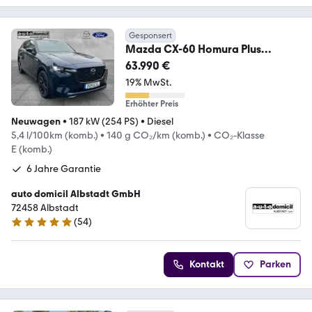
Gesponsert
Mazda CX-60 Homura Plus
AWD/Bose/360°/Matrix
63.990 €
19% MwSt.
Erhöhter Preis
Neuwagen
•
187 kW (254 PS)
•
Diesel
5,4 l/100km (komb.)
•
140 g CO₂/km (komb.)
•
CO₂-Klasse
E (komb.)
6 Jahre Garantie
auto domicil Albstadt GmbH
72458 Albstadt
(
54
)
4.9 Sterne
Kontakt
Parken