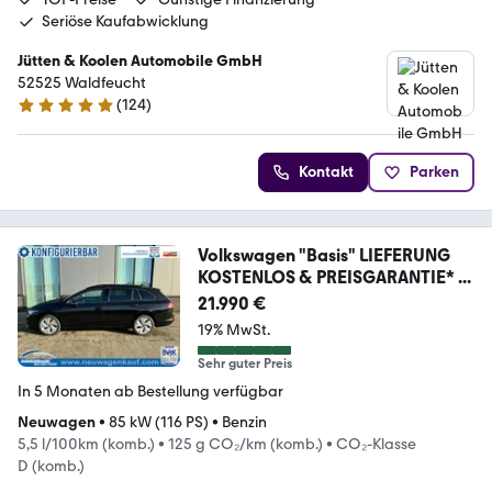
Seriöse Kaufabwicklung
Jütten & Koolen Automobile GmbH
52525 Waldfeucht
(
124
)
5 Sterne
Kontakt
Parken
Volkswagen "Basis" LIEFERUNG
KOSTENLOS & PREISGARANTIE* ...
21.990 €
19% MwSt.
Sehr guter Preis
In 5 Monaten ab Bestellung verfügbar
Neuwagen
•
85 kW (116 PS)
•
Benzin
5,5 l/100km (komb.)
•
125 g CO₂/km (komb.)
•
CO₂-Klasse
D (komb.)