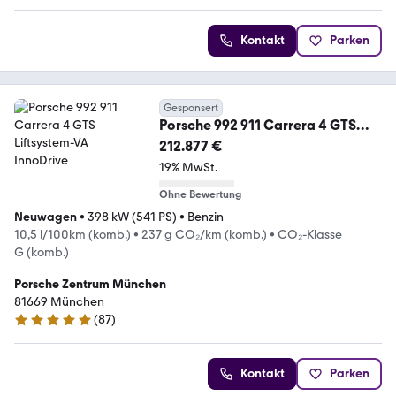
Kontakt
Parken
Gesponsert
Porsche 992 911 Carrera 4 GTS
Liftsystem-VA InnoDrive
212.877 €
19% MwSt.
Ohne Bewertung
Neuwagen
•
398 kW (541 PS)
•
Benzin
10,5 l/100km (komb.)
•
237 g CO₂/km (komb.)
•
CO₂-Klasse
G (komb.)
Porsche Zentrum München
81669 München
(
87
)
5 Sterne
Kontakt
Parken