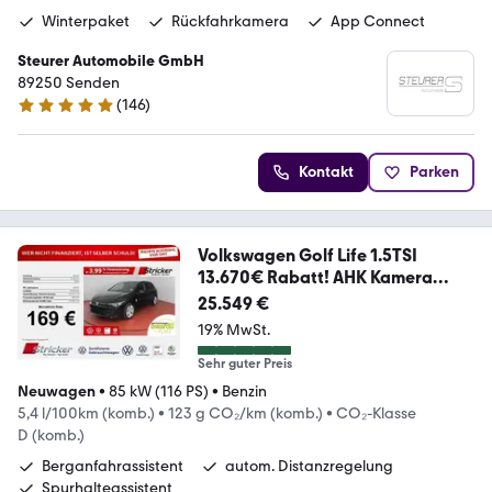
Winterpaket
Rückfahrkamera
App Connect
Steurer Automobile GmbH
89250 Senden
(
146
)
4.8 Sterne
Kontakt
Parken
Volkswagen Golf Life 1.5TSI
13.670€ Rabatt! AHK Kamera
LED+
25.549 €
19% MwSt.
Sehr guter Preis
Neuwagen
•
85 kW (116 PS)
•
Benzin
5,4 l/100km (komb.)
•
123 g CO₂/km (komb.)
•
CO₂-Klasse
D (komb.)
Berganfahrassistent
autom. Distanzregelung
Spurhalteassistent