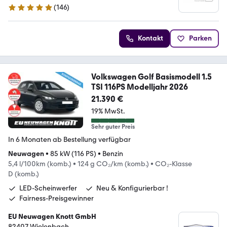
(
146
)
4.8 Sterne
Kontakt
Parken
Volkswagen Golf Basismodell 1.5
TSI 116PS Modelljahr 2026
21.390 €
19% MwSt.
Sehr guter Preis
In 6 Monaten ab Bestellung verfügbar
Neuwagen
•
85 kW (116 PS)
•
Benzin
5,4 l/100km (komb.)
•
124 g CO₂/km (komb.)
•
CO₂-Klasse
D (komb.)
LED-Scheinwerfer
Neu & Konfigurierbar !
Fairness-Preisgewinner
EU Neuwagen Knott GmbH
82407 Wielenbach