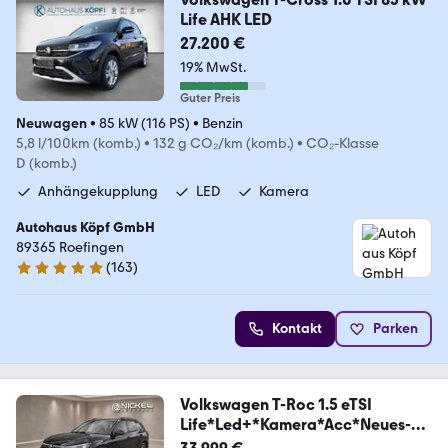
Life AHK LED
27.200 €
19% MwSt.
Guter Preis
Neuwagen
•
85 kW (116 PS)
•
Benzin
5,8 l/100km (komb.)
•
132 g CO₂/km (komb.)
•
CO₂-Klasse
D (komb.)
Anhängekupplung
LED
Kamera
Autohaus Köpf GmbH
89365 Roefingen
(
163
)
5 Sterne
Kontakt
Parken
Volkswagen T-Roc 1.5 eTSI
Life*Led+*Kamera*Acc*Neues-
Model*