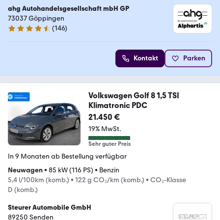
ahg Autohandelsgesellschaft mbH GP
73037 Göppingen
(
146
)
4.4 Sterne
Kontakt
Parken
Volkswagen Golf 8 1,5 TSI
Klimatronic PDC
21.450 €
19% MwSt.
Sehr guter Preis
In 9 Monaten ab Bestellung verfügbar
Neuwagen
•
85 kW (116 PS)
•
Benzin
5,4 l/100km (komb.)
•
122 g CO₂/km (komb.)
•
CO₂-Klasse
D (komb.)
Steurer Automobile GmbH
89250 Senden