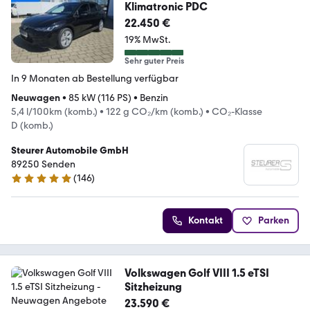
Klimatronic PDC
22.450 €
19% MwSt.
Sehr guter Preis
In 9 Monaten ab Bestellung verfügbar
Neuwagen
•
85 kW (116 PS)
•
Benzin
5,4 l/100km (komb.)
•
122 g CO₂/km (komb.)
•
CO₂-Klasse
D (komb.)
Steurer Automobile GmbH
89250 Senden
(
146
)
4.8 Sterne
Kontakt
Parken
Volkswagen Golf VIII 1.5 eTSI
Sitzheizung
23.590 €