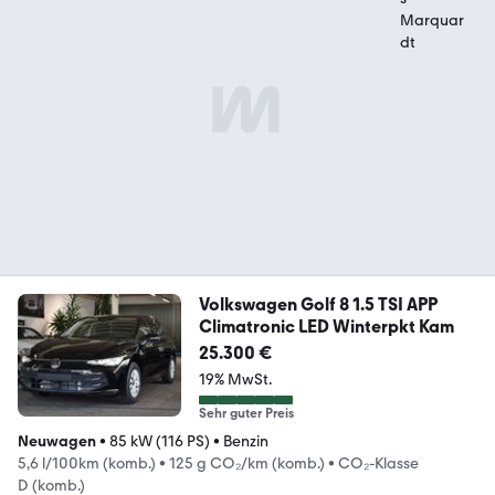
Volkswagen Golf 8 1.5 TSI APP
Climatronic LED Winterpkt Kam
25.300 €
19% MwSt.
Sehr guter Preis
Neuwagen
•
85 kW (116 PS)
•
Benzin
5,6 l/100km (komb.)
•
125 g CO₂/km (komb.)
•
CO₂-Klasse
D (komb.)