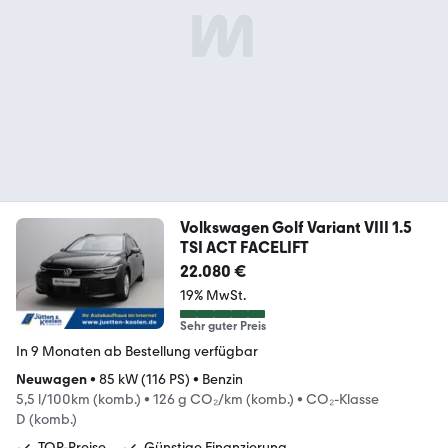
Volkswagen Golf Variant VIII 1.5
TSI ACT FACELIFT
22.080 €
19% MwSt.
Sehr guter Preis
In 9 Monaten ab Bestellung verfügbar
Neuwagen
•
85 kW (116 PS)
•
Benzin
5,5 l/100km (komb.)
•
126 g CO₂/km (komb.)
•
CO₂-Klasse
D (komb.)
TOP-Preise
Günstige Finanzierung