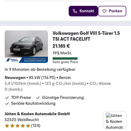
Kontakt
Parken
Volkswagen Golf VIII 5-Türer 1.5
TSI ACT FACELIFT
21.185 €
19% MwSt.
Sehr guter Preis
In 9 Monaten ab Bestellung verfügbar
Neuwagen
•
85 kW (116 PS)
•
Benzin
5,4 l/100km (komb.)
•
123 g CO₂/km (komb.)
•
CO₂-Klasse
D (komb.)
TOP-Preise
Günstige Finanzierung
Seriöse Kaufabwicklung
Jütten & Koolen Automobile GmbH
52525 Waldfeucht
(
124
)
5 Sterne