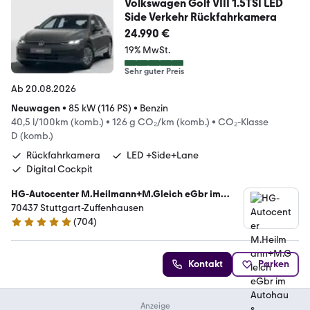
Volkswagen Golf VIII 1.5TSI LED
Side Verkehr Rückfahrkamera
24.990 €
19% MwSt.
Sehr guter Preis
Ab 20.08.2026
Neuwagen
•
85 kW (116 PS)
•
Benzin
40,5 l/100km (komb.)
•
126 g CO₂/km (komb.)
•
CO₂-Klasse
D (komb.)
Rückfahrkamera
LED +Side+Lane
Digital Cockpit
HG-Autocenter M.Heilmann+M.Gleich eGbr im
Autohaus Marquardt
70437 Stuttgart-Zuffenhausen
(
704
)
4.8 Sterne
Kontakt
Parken