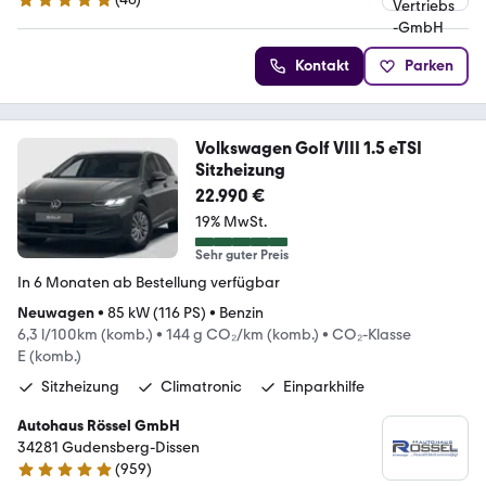
4.9 Sterne
Kontakt
Parken
Volkswagen Golf VIII 1.5 eTSI
Sitzheizung
22.990 €
19% MwSt.
Sehr guter Preis
In 6 Monaten ab Bestellung verfügbar
Neuwagen
•
85 kW (116 PS)
•
Benzin
6,3 l/100km (komb.)
•
144 g CO₂/km (komb.)
•
CO₂-Klasse
E (komb.)
Sitzheizung
Climatronic
Einparkhilfe
Autohaus Rössel GmbH
34281 Gudensberg-Dissen
(
959
)
4.9 Sterne