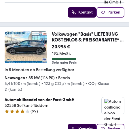
Kontakt
Parken
Volkswagen "Basis" LIEFERUNG
KOSTENLOS & PREISGARANTIE* ...
20.995 €
19% MwSt.
Sehr guter Preis
In 5 Monaten ab Bestellung verfügbar
Neuwagen
•
85 kW (116 PS)
•
Benzin
5,4 l/100km (komb.)
•
123 g CO₂/km (komb.)
•
CO₂-Klasse
D (komb.)
Automobilhandel von der Forst GmbH
52538 Selfkant-Tüddern
(
99
)
4.2 Sterne
Kontakt
Parken