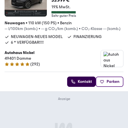
33.999 €
19% MwSt.
Sehr guter Preis
Neuwagen
•
110 kW (150 PS)
•
Benzin
-- l/100km (komb.)
•
-- g CO₂/km (komb.)
•
CO₂-Klasse -- (komb.)
NEUWAGEN-NEUES MODEL
FINANZIERUNG
6 * VERFÜGBAR!!!!
Autohaus Nickel
49401 Damme
(
292
)
4.8 Sterne
Kontakt
Parken