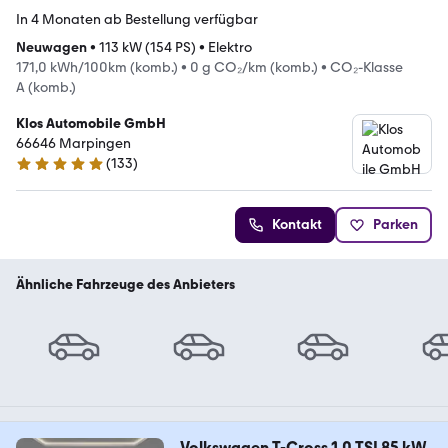
In 4 Monaten ab Bestellung verfügbar
Neuwagen
•
113 kW (154 PS)
•
Elektro
171,0 kWh/100km (komb.)
•
0 g CO₂/km (komb.)
•
CO₂-Klasse
A (komb.)
Klos Automobile GmbH
66646 Marpingen
(
133
)
5 Sterne
Kontakt
Parken
Ähnliche Fahrzeuge des Anbieters
Volkswagen T-Cross 1.0 TSI 85 kW