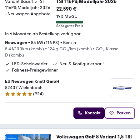
TSI 116PS;Modelljahr 2026
22.590 €
19% MwSt.
Sehr guter Preis
In 6 Monaten ab Bestellung verfügbar
Neuwagen
•
85 kW (116 PS)
•
Benzin
5,4 l/100km (komb.)
•
124 g CO₂/km (komb.)
•
CO₂-Klasse
D (komb.)
LED-Scheinwerfer
Neu & Konfigurierbar !
Fairness-Preisgewinner
EU Neuwagen Knott GmbH
82407 Wielenbach
(
924
)
4.9 Sterne
Kontakt
Parken
Volkswagen Golf 8 Variant 1,5 TSI