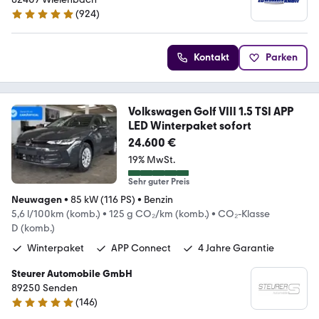
(
924
)
4.9 Sterne
Kontakt
Parken
Volkswagen Golf VIII 1.5 TSI APP
LED Winterpaket sofort
24.600 €
19% MwSt.
Sehr guter Preis
Neuwagen
•
85 kW (116 PS)
•
Benzin
5,6 l/100km (komb.)
•
125 g CO₂/km (komb.)
•
CO₂-Klasse
D (komb.)
Winterpaket
APP Connect
4 Jahre Garantie
Steurer Automobile GmbH
89250 Senden
(
146
)
4.8 Sterne