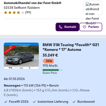
Automobilhandel von der Forst GmbH
52538 Selfkant-Tüddern
(
99
)
4.2 Sterne
Kontakt
Parken
BMW 318i Touring *Facelift* G21
*Kamera * 17" Automa
35.249 €
DEAL
19% MwSt.
Guter Preis
Ab 01.10.2026
Neuwagen
•
115 kW (156 PS)
•
Benzin
6,8 l/100km (komb.)
•
153 g CO₂/km (komb.)
•
CO₂-Klasse
E (komb.)
Facelift 2026
kostenlose Lieferung
Bundesweit