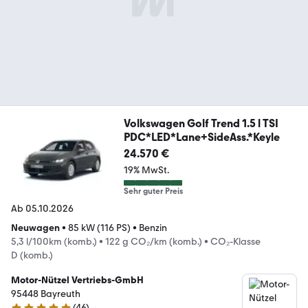
Volkswagen Golf Trend 1.5 l TSI
PDC*LED*Lane+SideAss.*Keyle
24.570 €
19% MwSt.
Sehr guter Preis
Ab 05.10.2026
Neuwagen
•
85 kW (116 PS)
•
Benzin
5,3 l/100km (komb.)
•
122 g CO₂/km (komb.)
•
CO₂-Klasse
D (komb.)
Motor-Nützel Vertriebs-GmbH
95448 Bayreuth
(
46
)