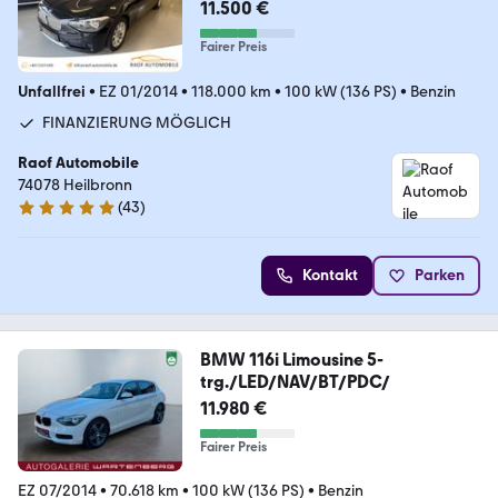
SCHECKHEFTGEPFLEGT
11.500 €
Fairer Preis
Unfallfrei
•
EZ 01/2014
•
118.000 km
•
100 kW (136 PS)
•
Benzin
FINANZIERUNG MÖGLICH
Raof Automobile
74078 Heilbronn
(
43
)
5 Sterne
Kontakt
Parken
BMW 116i Limousine 5-
trg./LED/NAV/BT/PDC/
11.980 €
Fairer Preis
EZ 07/2014
•
70.618 km
•
100 kW (136 PS)
•
Benzin