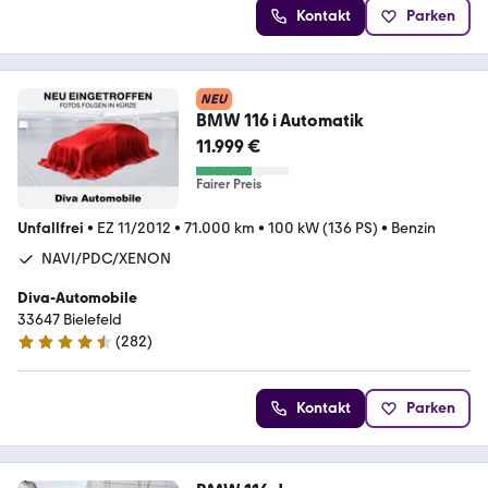
Kontakt
Parken
NEU
BMW 116 i Automatik
11.999 €
Fairer Preis
Unfallfrei
•
EZ 11/2012
•
71.000 km
•
100 kW (136 PS)
•
Benzin
NAVI/PDC/XENON
Diva-Automobile
33647 Bielefeld
(
282
)
4.7 Sterne
Kontakt
Parken