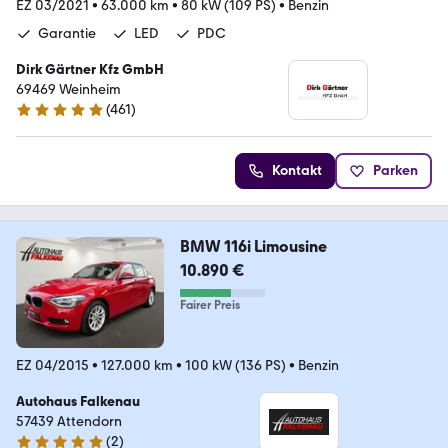
EZ 03/2021
•
63.000 km
•
80 kW (109 PS)
•
Benzin
Garantie
LED
PDC
Dirk Gärtner Kfz GmbH
69469 Weinheim
(
461
)
4.9 Sterne
Kontakt
Parken
BMW 116i Limousine
10.890 €
Fairer Preis
EZ 04/2015
•
127.000 km
•
100 kW (136 PS)
•
Benzin
Autohaus Falkenau
57439 Attendorn
(
2
)