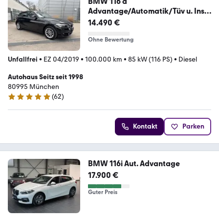
BMW 116 d
Advantage/Automatik/Tüv u. Insp.
neu !!
14.490 €
Ohne Bewertung
Unfallfrei
•
EZ 04/2019
•
100.000 km
•
85 kW (116 PS)
•
Diesel
Autohaus Seitz seit 1998
80995 München
(
62
)
5 Sterne
Kontakt
Parken
BMW 116i Aut. Advantage
17.900 €
Guter Preis