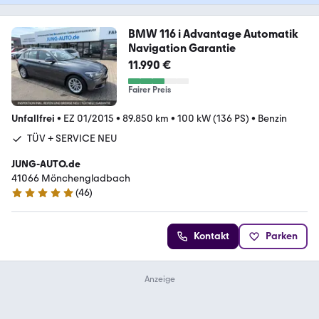
BMW 116 i Advantage Automatik
Navigation Garantie
11.990 €
Fairer Preis
Unfallfrei
•
EZ 01/2015
•
89.850 km
•
100 kW (136 PS)
•
Benzin
TÜV + SERVICE NEU
JUNG-AUTO.de
41066 Mönchengladbach
(
46
)
4.9 Sterne
Kontakt
Parken