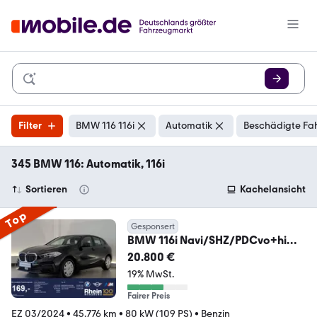
Filter
BMW 116 116i
Automatik
Beschädigte Fah
345 BMW 116: Automatik, 116i
Sortieren
Kachelansicht
Top
Gesponsert
BMW 116i Navi/SHZ/PDCvo+hi
Navi/SHZ/PDCvo+hi
20.800 €
19% MwSt.
Fairer Preis
EZ 03/2024
•
45.776 km
•
80 kW (109 PS)
•
Benzin