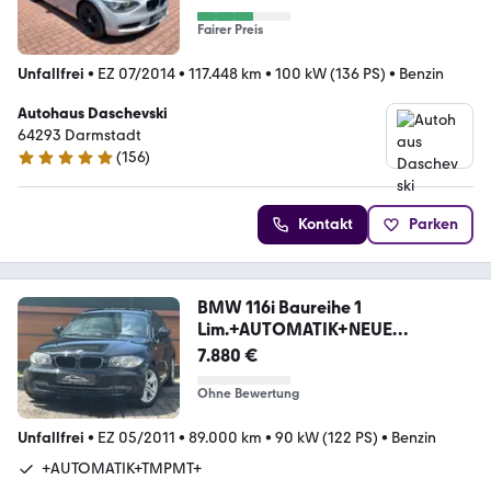
Fairer Preis
Unfallfrei
•
EZ 07/2014
•
117.448 km
•
100 kW (136 PS)
•
Benzin
Autohaus Daschevski
64293 Darmstadt
(
156
)
4.9 Sterne
Kontakt
Parken
BMW 116i Baureihe 1
Lim.+AUTOMATIK+NEUE
STEUERKETTE+
7.880 €
Ohne Bewertung
Unfallfrei
•
EZ 05/2011
•
89.000 km
•
90 kW (122 PS)
•
Benzin
+AUTOMATIK+TMPMT+