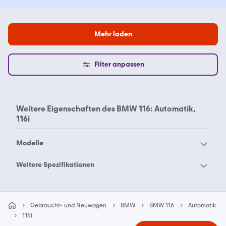
Mehr laden
Filter anpassen
Weitere Eigenschaften des
BMW 116: Automatik,
116i
Modelle
BMW 114
BMW 116
Weitere Spezifikationen
BMW 118
BMW 120
BMW 116 Automatik 116i
BMW 123
BMW 125
Gebraucht- und Neuwagen
BMW
BMW 116
Automatik
BMW 128
BMW 130
116i