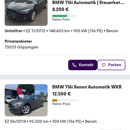
BMW 116i Automatik | Steuerkette
neu | TÜV
8.200 €
Fairer Preis
Unfallfrei
•
EZ 11/2012
•
148.603 km
•
100 kW (136 PS)
•
Benzin
Privatanbieter
73033 Göppingen
Kontakt
Parken
BMW 116i Xenon Automatik WKR
12.500 €
Hoher Preis
EZ 06/2014
•
95.500 km
•
100 kW (136 PS)
•
Benzin