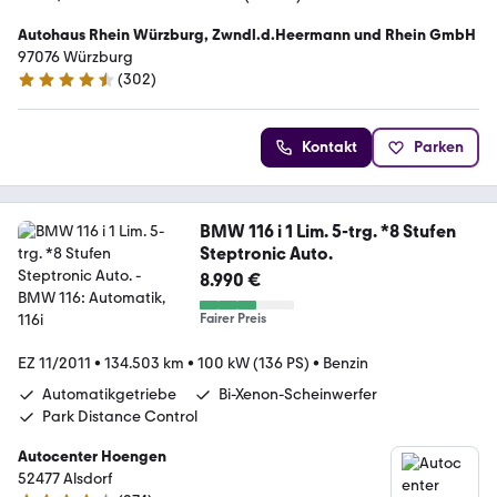
Autohaus Rhein Würzburg, Zwndl.d.Heermann und Rhein GmbH
97076 Würzburg
(
302
)
4.5 Sterne
Kontakt
Parken
BMW 116 i 1 Lim. 5-trg. *8 Stufen
Steptronic Auto.
8.990 €
Fairer Preis
EZ 11/2011
•
134.503 km
•
100 kW (136 PS)
•
Benzin
Automatikgetriebe
Bi-Xenon-Scheinwerfer
Park Distance Control
Autocenter Hoengen
52477 Alsdorf