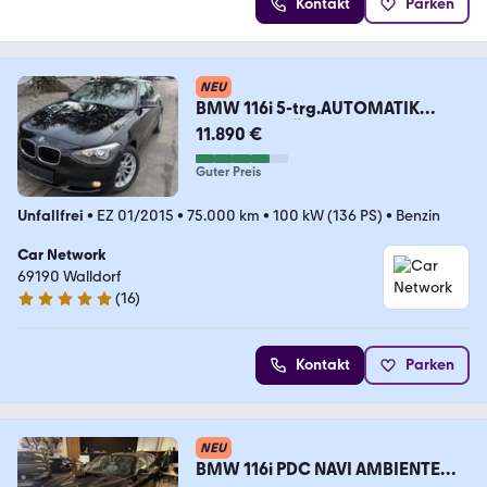
Kontakt
Parken
NEU
BMW 116i 5-trg.AUTOMATIK
GARANTIE TÜV Neu
11.890 €
Guter Preis
Unfallfrei
•
EZ 01/2015
•
75.000 km
•
100 kW (136 PS)
•
Benzin
Car Network
69190 Walldorf
(
16
)
5 Sterne
Kontakt
Parken
NEU
BMW 116i PDC NAVI AMBIENTE