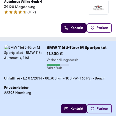
Autohaus Wilke GmbH
39120 Magdeburg
(
102
)
4.5 Sterne
Kontakt
Parken
BMW 116i 3-Türer M Sportpaket
11.800 €
Verhandlungsbasis
Fairer Preis
Unfallfrei
•
EZ 03/2014
•
88.300 km
•
100 kW (136 PS)
•
Benzin
Privatanbieter
22393 Hamburg
Kontakt
Parken