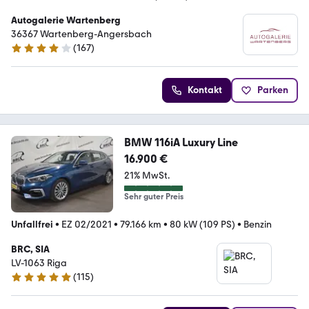
Autogalerie Wartenberg
36367 Wartenberg-Angersbach
(
167
)
4.2 Sterne
Kontakt
Parken
BMW 116iA Luxury Line
16.900 €
21% MwSt.
Sehr guter Preis
Unfallfrei
•
EZ 02/2021
•
79.166 km
•
80 kW (109 PS)
•
Benzin
BRC, SIA
LV-1063 Riga
(
115
)
5 Sterne