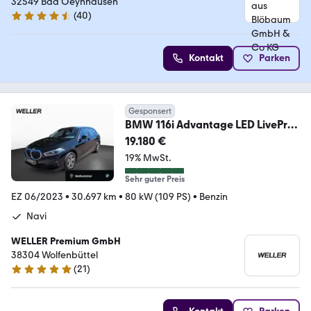
32549 Bad Oeynhausen
(
40
)
4.5 Sterne
Kontakt
Parken
Gesponsert
BMW 116i Advantage LED LiveProf
Tempo SHZ DAB PDC
19.180 €
19% MwSt.
Sehr guter Preis
EZ 06/2023
•
30.697 km
•
80 kW (109 PS)
•
Benzin
Navi
WELLER Premium GmbH
38304 Wolfenbüttel
(
21
)
4.8 Sterne