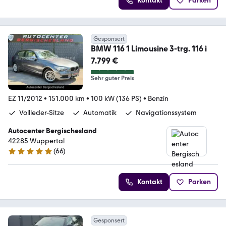
Kontakt
Parken
Gesponsert
BMW 116 1 Limousine 3-trg. 116 i
7.799 €
Sehr guter Preis
EZ 11/2012
•
151.000 km
•
100 kW (136 PS)
•
Benzin
Vollleder-Sitze
Automatik
Navigationssystem
Autocenter Bergischesland
42285 Wuppertal
(
66
)
4.8 Sterne
Kontakt
Parken
Gesponsert