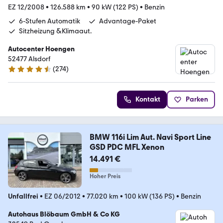
EZ 12/2008
•
126.588 km
•
90 kW (122 PS)
•
Benzin
6-Stufen Automatik
Advantage-Paket
Sitzheizung &Klimaaut.
Autocenter Hoengen
52477 Alsdorf
(
274
)
4.5 Sterne
Kontakt
Parken
BMW 116i Lim Aut. Navi Sport Line
GSD PDC MFL Xenon
14.491 €
Hoher Preis
Unfallfrei
•
EZ 06/2012
•
77.020 km
•
100 kW (136 PS)
•
Benzin
Autohaus Blöbaum GmbH & Co KG