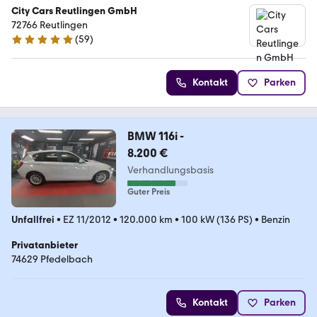
City Cars Reutlingen GmbH
72766 Reutlingen
(
59
)
5 Sterne
Kontakt
Parken
BMW 116i -
8.200 €
Verhandlungsbasis
Guter Preis
Unfallfrei
•
EZ 11/2012
•
120.000 km
•
100 kW (136 PS)
•
Benzin
Privatanbieter
74629 Pfedelbach
Kontakt
Parken