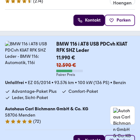
(
274
)
4.5 Sterne
Kontakt
Parken
BMW 116 i AT8 USB PDCvh KliAT
RFK SHZ Leder
11.990 €
12.590 €
Fairer Preis
Unfallfrei
•
EZ 05/2014
•
93.576 km
•
100 kW (136 PS)
•
Benzin
Advantage-Paket Plus
Comfort-Paket
Leder, Sicht-Paket
Autohaus Carl Bichmann GmbH & Co. KG
58706 Menden
(
72
)
5 Sterne