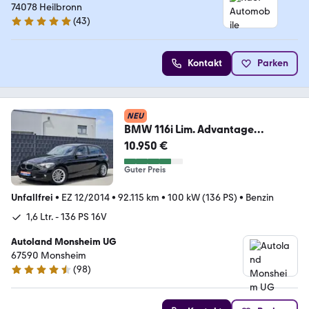
74078 Heilbronn
(
43
)
5 Sterne
Kontakt
Parken
NEU
BMW 116i Lim. Advantage
Automatik SHZ PDC TEMP 2.HD
10.950 €
Guter Preis
Unfallfrei
•
EZ 12/2014
•
92.115 km
•
100 kW (136 PS)
•
Benzin
1,6 Ltr. - 136 PS 16V
Autoland Monsheim UG
67590 Monsheim
(
98
)
4.6 Sterne