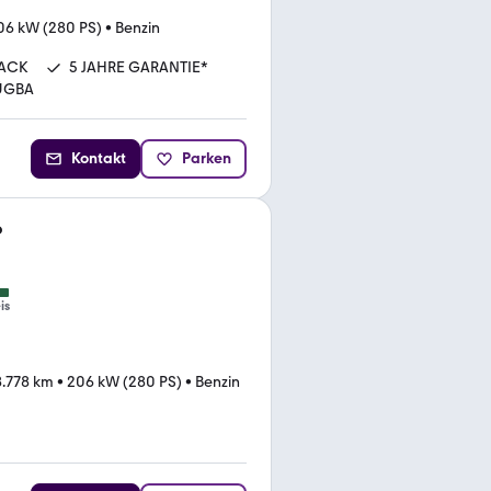
06 kW (280 PS)
•
Benzin
ACK
5 JAHRE GARANTIE*
ÜGBA
Kontakt
Parken
o
is
.778 km
•
206 kW (280 PS)
•
Benzin