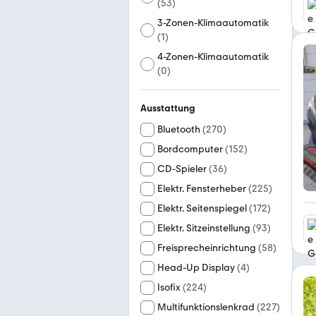
(
53
)
3-Zonen-Klimaautomatik
(
1
)
4-Zonen-Klimaautomatik
(
0
)
Ausstattung
Bluetooth
(
270
)
Bordcomputer
(
152
)
CD-Spieler
(
36
)
Elektr. Fensterheber
(
225
)
Elektr. Seitenspiegel
(
172
)
Elektr. Sitzeinstellung
(
93
)
Freisprecheinrichtung
(
58
)
Head-Up Display
(
4
)
Isofix
(
224
)
Multifunktionslenkrad
(
227
)