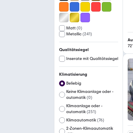
Matt
(
0
)
Metallic
(
241
)
Au
72
Qualitätssiegel
Inserate mit Qualitätssiegel
Klimatisierung
Beliebig
Keine Klimaanlage oder -
automatik
(
0
)
Klimaanlage oder -
automatik
(
251
)
Klimaautomatik
(
76
)
2-Zonen-Klimaautomatik