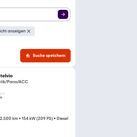
icht anzeigen
Suche speichern
telvio
atik/Pano/ACC
is
22.500 km
•
154 kW (209 PS)
•
Diesel