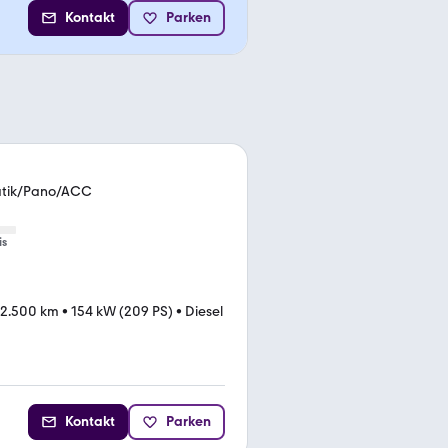
Kontakt
Parken
atik/Pano/ACC
is
22.500 km
•
154 kW (209 PS)
•
Diesel
Kontakt
Parken