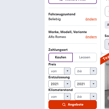
Fahrzeugzustand
Beliebig
ändern
A
Marke, Modell, Variante
So
Alfa Romeo
ändern
Zahlungsart
To
Kaufen
Leasen
Preis
Erstzulassung
Kilometerstand
Angebote