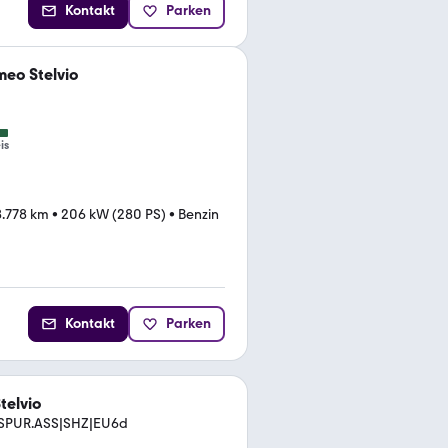
Kontakt
Parken
meo Stelvio
is
.778 km
•
206 kW (280 PS)
•
Benzin
Kontakt
Parken
telvio
|SPUR.ASS|SHZ|EU6d