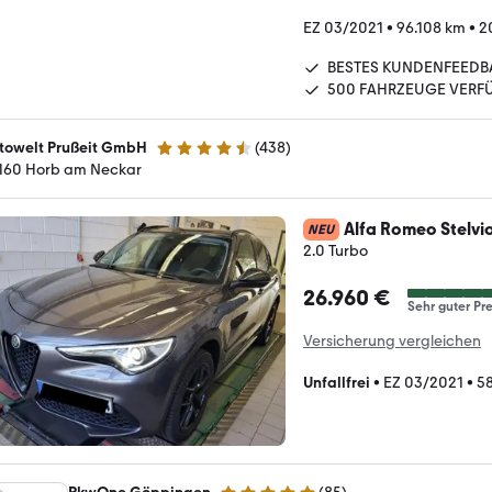
EZ 03/2021
•
96.108 km
•
2
BESTES KUNDENFEEDB
500 FAHRZEUGE VERF
towelt Prußeit GmbH
(
438
)
4.4 Sterne
160 Horb am Neckar
Alfa Romeo Stelvi
NEU
2.0 Turbo
26.960 €
Sehr guter Pre
Versicherung vergleichen
Unfallfrei
•
EZ 03/2021
•
58