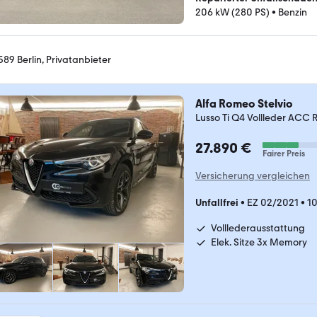
206 kW (280 PS)
•
Benzin
589 Berlin, Privatanbieter
Alfa Romeo Stelvio
Lusso Ti Q4 Vollleder ACC RF
27.890 €
Fairer Preis
Versicherung vergleichen
Unfallfrei
•
EZ 02/2021
•
1
Volllederausstattung
Elek. Sitze 3x Memory