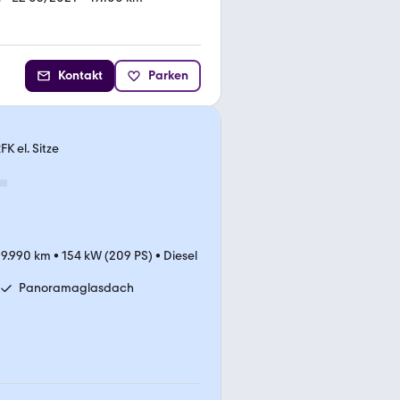
Kontakt
Parken
K el. Sitze
09.990 km
•
154 kW (209 PS)
•
Diesel
Panoramaglasdach