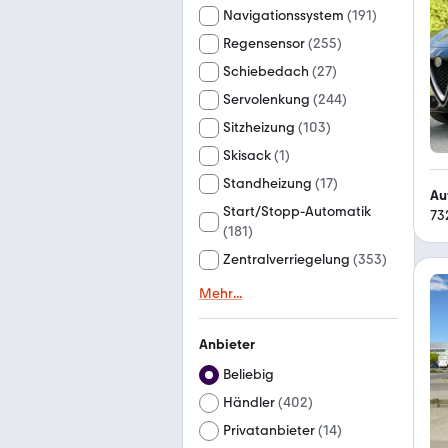
Navigationssystem
(
191
)
Regensensor
(
255
)
Schiebedach
(
27
)
Servolenkung
(
244
)
Sitzheizung
(
103
)
Skisack
(
1
)
Standheizung
(
17
)
Au
Start/Stopp-Automatik
73
(
181
)
Zentralverriegelung
(
353
)
Mehr
...
Anbieter
Beliebig
Händler
(
402
)
Privatanbieter
(
14
)