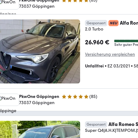
PkwOne Göppingen
(
85
)
4.9 Sterne
73037 Göppingen
Alfa Ro
Gesponsert
NEU
2.0 Turbo
26.960 €
Sehr guter Pre
Versicherung vergleichen
Unfallfrei
•
EZ 03/2021
•
58
PkwOne Göppingen
(
85
)
4.9 Sterne
73037 Göppingen
Alfa Romeo S
Gesponsert
Super Q4|A.H.K|TEMPOM.