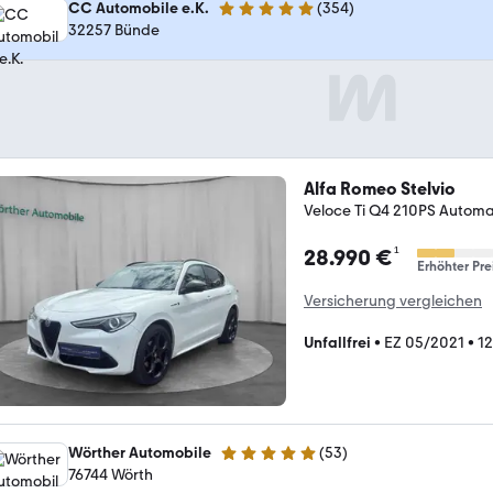
CC Automobile e.K.
(
354
)
5 Sterne
32257 Bünde
Alfa Romeo Stelvio
Veloce Ti Q4 210PS Autom
¹
28.990 €
Erhöhter Pre
Versicherung vergleichen
Unfallfrei
•
EZ 05/2021
•
1
Wörther Automobile
(
53
)
4.8 Sterne
76744 Wörth