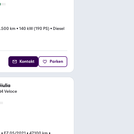
1.500 km
•
140 kW (190 PS)
•
Diesel
Kontakt
Parken
iulia
Q4 Veloce
n
•
EZ 05/2021
•
47.100 km
•