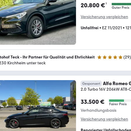
¹
20.800 €
Guter Preis
Versicherung vergleichen
Unfallfrei
•
EZ 11/2021
•
12
tohof Teck - Ihr Partner für Qualität und Ehrlichkeit
(
29
)
5 Sterne
230 Kirchheim unter teck
Alfa Romeo G
Gesponsert
2.0 Turbo 16V 206kW AT8-
33.500 €
Fairer Preis
Verhandlungsbasis
Versicherung vergleichen
Reparierter Unfallschade