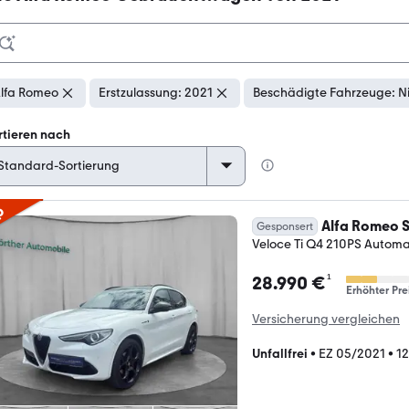
lfa Romeo
Erstzulassung: 2021
Beschädigte Fahrzeuge: N
rtieren nach
p
Alfa Romeo S
Gesponsert
Veloce Ti Q4 210PS Autom
¹
28.990 €
Erhöhter Pre
Versicherung vergleichen
Unfallfrei
•
EZ 05/2021
•
1