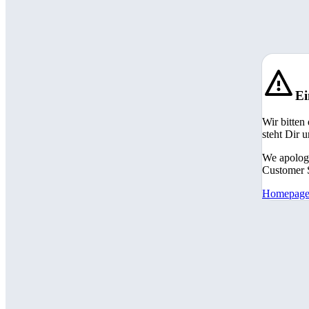
Ei
Wir bitten
steht Dir 
We apologi
Customer S
Homepag