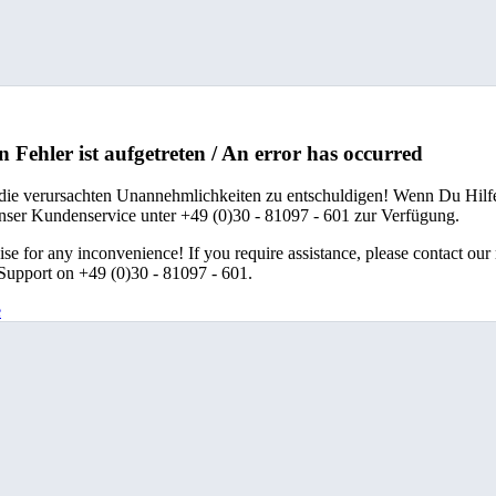
n Fehler ist aufgetreten / An error has occurred
 die verursachten Unannehmlichkeiten zu entschuldigen! Wenn Du Hilfe
unser Kundenservice unter +49 (0)30 - 81097 - 601 zur Verfügung.
se for any inconvenience! If you require assistance, please contact our
upport on +49 (0)30 - 81097 - 601.
e