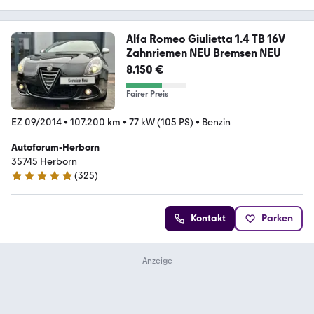
Alfa Romeo Giulietta 1.4 TB 16V
Zahnriemen NEU Bremsen NEU
8.150 €
Fairer Preis
EZ 09/2014
•
107.200 km
•
77 kW (105 PS)
•
Benzin
Autoforum-Herborn
35745 Herborn
(
325
)
5 Sterne
Kontakt
Parken