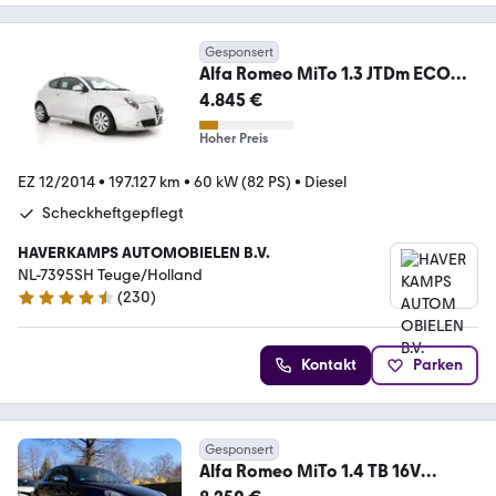
Gesponsert
Alfa Romeo MiTo 1.3 JTDm ECO
Esclusivo *FULL-LEATHER | NAVI
4.845 €
Hoher Preis
EZ 12/2014
•
197.127 km
•
60 kW (82 PS)
•
Diesel
Scheckheftgepflegt
HAVERKAMPS AUTOMOBIELEN B.V.
NL-7395SH Teuge/Holland
(
230
)
4.5 Sterne
Kontakt
Parken
Gesponsert
Alfa Romeo MiTo 1.4 TB 16V
MultiAir TCT Turismo Turismo