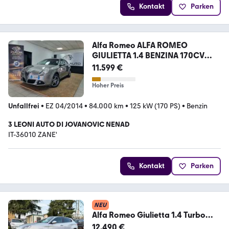
Kontakt
Parken
Alfa Romeo ALFA ROMEO
GIULIETTA 1.4 BENZINA 170CV
DISTINCTI
11.599 €
Hoher Preis
Unfallfrei
•
EZ 04/2014
•
84.000 km
•
125 kW (170 PS)
•
Benzin
3 LEONI AUTO DI JOVANOVIC NENAD
IT-36010 ZANE'
Kontakt
Parken
NEU
Alfa Romeo Giulietta 1.4 Turbo
MultiAir TCT Excl
12.490 €