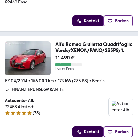
59469 Ense
Kontakt
Parken
Alfa Romeo Giulietta Quadrifoglio
Verde/XENON/PANO/235PS/1.
11.490 €
Fairer Preis
EZ 04/2014
•
156.000 km
•
173 kW (235 PS)
•
Benzin
FINANZIERUNG/GARANTIE
Autocenter Alb
72458 Albstadt
(
73
)
4.8 Sterne
Kontakt
Parken