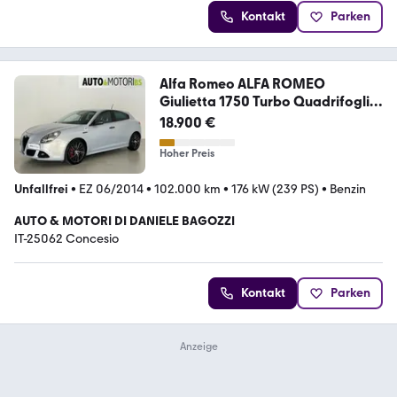
Kontakt
Parken
Alfa Romeo ALFA ROMEO
Giulietta 1750 Turbo Quadrifoglio
Ver
18.900 €
Hoher Preis
Unfallfrei
•
EZ 06/2014
•
102.000 km
•
176 kW (239 PS)
•
Benzin
AUTO & MOTORI DI DANIELE BAGOZZI
IT-25062 Concesio
Kontakt
Parken