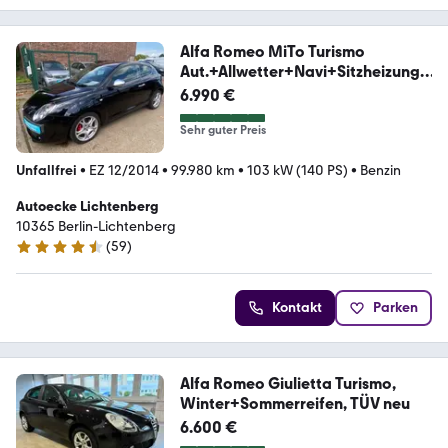
Alfa Romeo MiTo Turismo
Aut.+Allwetter+Navi+Sitzheizung+
PDC
6.990 €
Sehr guter Preis
Unfallfrei
•
EZ 12/2014
•
99.980 km
•
103 kW (140 PS)
•
Benzin
Autoecke Lichtenberg
10365 Berlin-Lichtenberg
(
59
)
4.7 Sterne
Kontakt
Parken
Alfa Romeo Giulietta Turismo,
Winter+Sommerreifen, TÜV neu
6.600 €