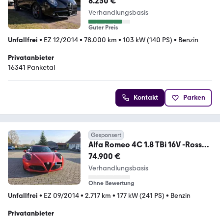
8.250 €
Verhandlungsbasis
Guter Preis
Unfallfrei
•
EZ 12/2014
•
78.000 km
•
103 kW (140 PS)
•
Benzin
Privatanbieter
16341 Panketal
Kontakt
Parken
Gesponsert
Alfa Romeo 4C 1.8 TBi 16V -Rosso
Competizione >> neuwertig
74.900 €
Verhandlungsbasis
Ohne Bewertung
Unfallfrei
•
EZ 09/2014
•
2.717 km
•
177 kW (241 PS)
•
Benzin
Privatanbieter