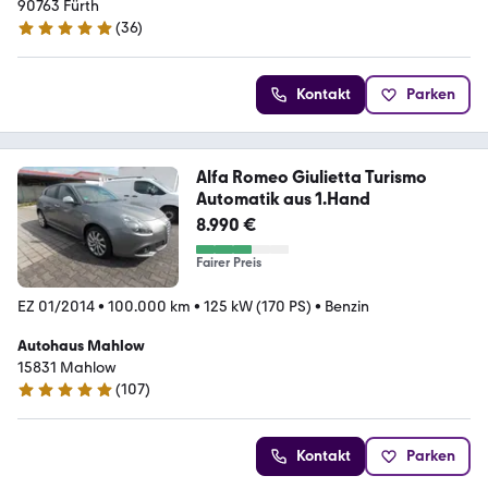
90763 Fürth
(
36
)
4.8 Sterne
Kontakt
Parken
Alfa Romeo Giulietta Turismo
Automatik aus 1.Hand
8.990 €
Fairer Preis
EZ 01/2014
•
100.000 km
•
125 kW (170 PS)
•
Benzin
Autohaus Mahlow
15831 Mahlow
(
107
)
4.9 Sterne
Kontakt
Parken