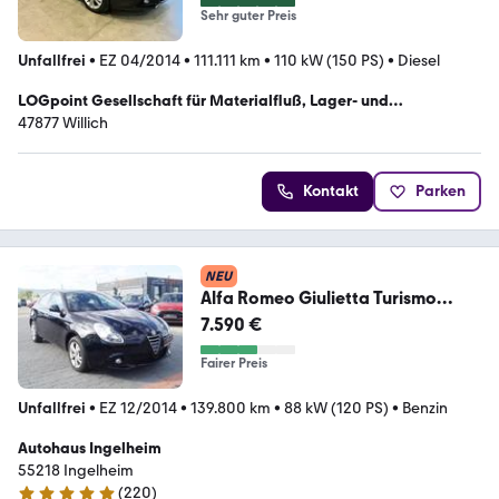
Sehr guter Preis
Unfallfrei
•
EZ 04/2014
•
111.111 km
•
110 kW (150 PS)
•
Diesel
LOGpoint Gesellschaft für Materialfluß, Lager- und
Kommissioniersysteme mbH
47877 Willich
Kontakt
Parken
NEU
Alfa Romeo Giulietta Turismo
Klimaaut EURO 6 PDC
7.590 €
Fairer Preis
Unfallfrei
•
EZ 12/2014
•
139.800 km
•
88 kW (120 PS)
•
Benzin
Autohaus Ingelheim
55218 Ingelheim
(
220
)