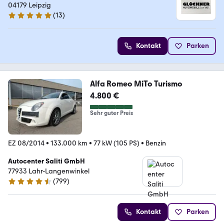
04179 Leipzig
(
13
)
4.8 Sterne
Kontakt
Parken
Alfa Romeo MiTo Turismo
4.800 €
Sehr guter Preis
EZ 08/2014
•
133.000 km
•
77 kW (105 PS)
•
Benzin
Autocenter Saliti GmbH
77933 Lahr-Langenwinkel
(
799
)
4.6 Sterne
Kontakt
Parken