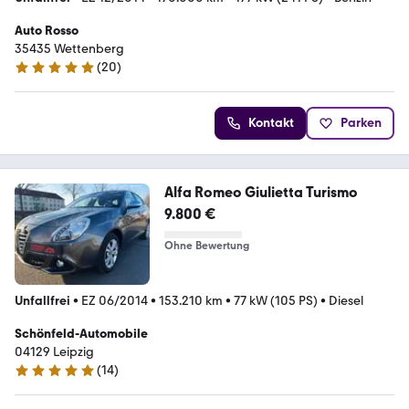
Auto Rosso
35435 Wettenberg
(
20
)
5 Sterne
Kontakt
Parken
Alfa Romeo Giulietta Turismo
9.800 €
Ohne Bewertung
Unfallfrei
•
EZ 06/2014
•
153.210 km
•
77 kW (105 PS)
•
Diesel
Schönfeld-Automobile
04129 Leipzig
(
14
)
5 Sterne