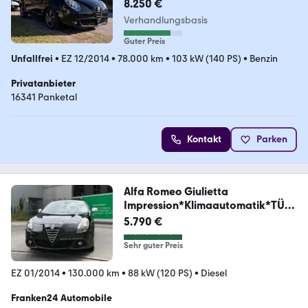
8.250 €
Verhandlungsbasis
Guter Preis
Unfallfrei
•
EZ 12/2014
•
78.000 km
•
103 kW (140 PS)
•
Benzin
Privatanbieter
16341 Panketal
Kontakt
Parken
Alfa Romeo Giulietta
Impression*Klimaautomatik*TÜV
NEU*PDC
5.790 €
Sehr guter Preis
EZ 01/2014
•
130.000 km
•
88 kW (120 PS)
•
Diesel
Franken24 Automobile