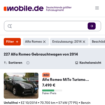
Filter
Alfa Romeo
Erstzulassung: 2014
Beschädi
227 Alfa Romeo Gebrauchtwagen von 2014
Sortieren
Kachelansicht
NEU
Alfa Romeo MiTo Turismo
*2.HAND/ORIGINAL
7.490 €
70TKM/PDC/KLIMA*
Fairer Preis
Unfallfrei
•
EZ 10/2014
•
70.700 km
•
57 kW (77 PS)
•
Benzin