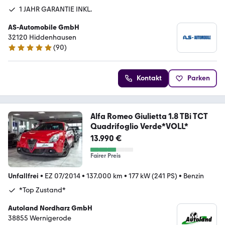
1 JAHR GARANTIE INKL.
AS-Automobile GmbH
32120 Hiddenhausen
(
90
)
4.8 Sterne
Kontakt
Parken
Alfa Romeo Giulietta 1.8 TBi TCT
Quadrifoglio Verde*VOLL*
13.990 €
Fairer Preis
Unfallfrei
•
EZ 07/2014
•
137.000 km
•
177 kW (241 PS)
•
Benzin
*Top Zustand*
Autoland Nordharz GmbH
38855 Wernigerode