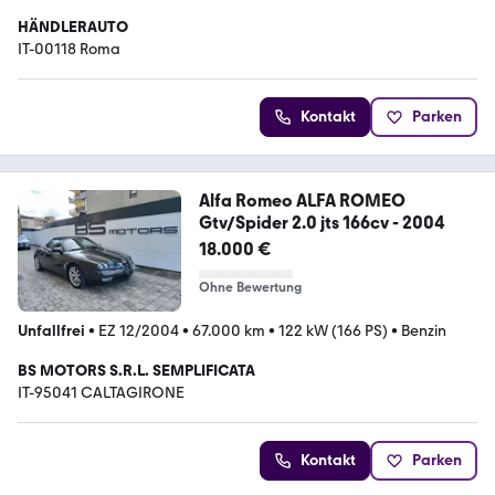
HÄNDLERAUTO
IT-00118 Roma
Kontakt
Parken
Alfa Romeo ALFA ROMEO
Gtv/Spider 2.0 jts 166cv - 2004
18.000 €
Ohne Bewertung
Unfallfrei
•
EZ 12/2004
•
67.000 km
•
122 kW (166 PS)
•
Benzin
BS MOTORS S.R.L. SEMPLIFICATA
IT-95041 CALTAGIRONE
Kontakt
Parken