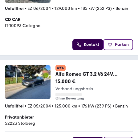
Unfallfrei
•
EZ 06/2004
•
129.000 km
•
185 kW (252 PS)
•
Benzin
CD CAR
IT-10093 Collegno
Kontakt
Parken
NEU
Alfa Romeo GT 3.2 V6 24V
Distinctive Distinctive
15.000 €
Verhandlungsbasis
Ohne Bewertung
Unfallfrei
•
EZ 05/2004
•
125.000 km
•
176 kW (239 PS)
•
Benzin
Privatanbieter
52223 Stolberg