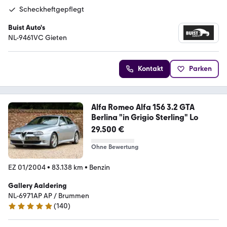
Scheckheftgepflegt
Buist Auto's
NL-9461VC Gieten
Kontakt
Parken
Alfa Romeo Alfa 156 3.2 GTA
Berlina "in Grigio Sterling" Lo
29.500 €
Ohne Bewertung
EZ 01/2004
•
83.138 km
•
Benzin
Gallery Aaldering
NL-6971AP AP / Brummen
(
140
)
4.8 Sterne