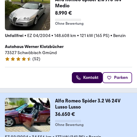
Medio
8.990 €
Ohne Bewertung
Unfallfrei
•
EZ 04/2004
•
148.608 km
•
121 kW (165 PS)
•
Benzin
Autohaus Werner Klotzbücher
73527 Schwäbisch Gmünd
(
52
)
4.7 Sterne
Kontakt
Parken
Alfa Romeo Spider 3.2 V6 24V
Lusso Lusso
36.650 €
Ohne Bewertung