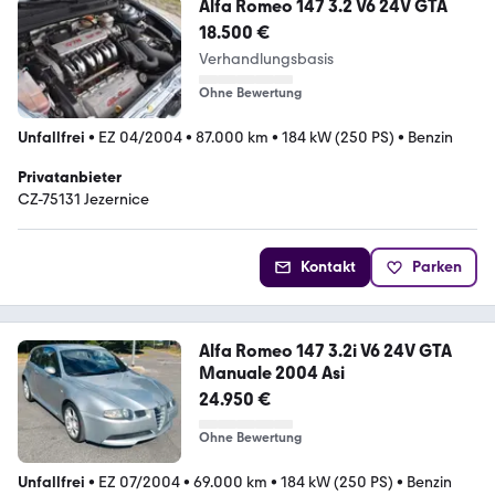
Alfa Romeo 147 3.2 V6 24V GTA
18.500 €
Verhandlungsbasis
Ohne Bewertung
Unfallfrei
•
EZ 04/2004
•
87.000 km
•
184 kW (250 PS)
•
Benzin
Privatanbieter
CZ-75131 Jezernice
Kontakt
Parken
Alfa Romeo 147 3.2i V6 24V GTA
Manuale 2004 Asi
24.950 €
Ohne Bewertung
Unfallfrei
•
EZ 07/2004
•
69.000 km
•
184 kW (250 PS)
•
Benzin