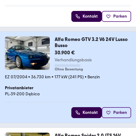
4.9 Sterne
Kontakt
Parken
Alfa Romeo GTV 3.2 V6 24V Lusso
Busso
30.900 €
Verhandlungsbasis
Ohne Bewertung
EZ 07/2004
•
36.730 km
•
177 kW (241 PS)
•
Benzin
Privatanbieter
PL-39-200 Dębica
Kontakt
Parken
Alfa Romeo Spider 2.0 JTS 16V