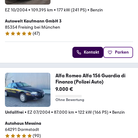
EZ 10/2004
•
109.395 km
•
177 kW (241 PS)
•
Benzin
Autowelt Kaufmann GmbH 3
85354 Freising bei München
(
47
)
4.9 Sterne
Kontakt
Parken
Alfa Romeo Alfa 156 Guardia di
Finanza (Polizei Auto)
9.000 €
Ohne Bewertung
Unfallfrei
•
EZ 07/2004
•
87.000 km
•
122 kW (166 PS)
•
Benzin
Autohaus Messina
64291 Darmstadt
(
90
)