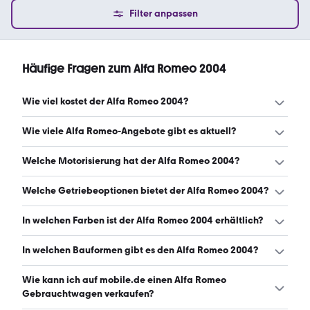
Filter anpassen
Häufige Fragen zum Alfa Romeo 2004
Wie viel kostet der Alfa Romeo 2004?
Ein guter Preis für einen Alfa Romeo 2004 liegt zwischen
Wie viele Alfa Romeo-Angebote gibt es aktuell?
1.875 € und 12.850 €. (Stand: 6.8.2026)
Es gibt insgesamt 91 Alfa Romeo bei mobile.de, davon 91
Welche Motorisierung hat der Alfa Romeo 2004?
Gebraucht- und 0 Neuwagen. (Stand: 6.8.2026)
Der Alfa Romeo 2004 hat Leistungen zwischen 112 und
Welche Getriebeoptionen bietet der Alfa Romeo 2004?
250 PS. (Stand: 6.8.2026)
Der Alfa Romeo 2004 ist mit manuellem, automatischem
In welchen Farben ist der Alfa Romeo 2004 erhältlich?
und halbautomatischem Getriebe erhältlich. (Stand:
6.8.2026)
Den Alfa Romeo 2004 gibt es in folgenden Farben:
In welchen Bauformen gibt es den Alfa Romeo 2004?
schwarz, grau, silber, blau, rot, gold, braun und weiß. Die
häufigste Farbe ist schwarz. (Stand: 6.8.2026)
Den Alfa Romeo 2004 gibt es in folgenden Bauformen:
Wie kann ich auf mobile.de einen Alfa Romeo
Limousine. (Stand: 6.8.2026)
Gebrauchtwagen verkaufen?