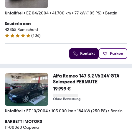
Unfallfrei
•
EZ 04/2004
•
41.700 km
•
77 kW (105 PS)
•
Benzin
Scuderia cars
42855 Remscheid
(
106
)
4.9 Sterne
Kontakt
Parken
Alfa Romeo 147 3.2 V6 24V GTA
Selespeed PERMUTE
19.999 €
Ohne Bewertung
Unfallfrei
•
EZ 10/2004
•
103.000 km
•
184 kW (250 PS)
•
Benzin
BARBETTI MOTORS
IT-00060 Capena