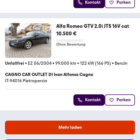
Kontakt
Parken
Alfa Romeo GTV 2.0i JTS 16V cat
10.500 €
Ohne Bewertung
Unfallfrei
•
EZ 06/2004
•
99.000 km
•
122 kW (166 PS)
•
Benzin
CAGNO CAR OUTLET DI Ivan Alfonso Cagno
IT-94016 Pietraperzia
Kontakt
Parken
Mehr laden