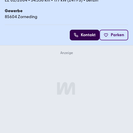
EZ 02/2004
•
34.556 km
•
177 kW (241 PS)
•
Benzin
Gewerbe
85604 Zorneding
Kontakt
Parken