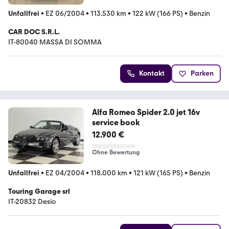
Unfallfrei
•
EZ 06/2004
•
113.530 km
•
122 kW (166 PS)
•
Benzin
CAR DOC S.R.L.
IT-80040 MASSA DI SOMMA
Kontakt
Parken
Alfa Romeo Spider 2.0 jet 16v
service book
12.900 €
Ohne Bewertung
Unfallfrei
•
EZ 04/2004
•
118.000 km
•
121 kW (165 PS)
•
Benzin
Touring Garage srl
IT-20832 Desio