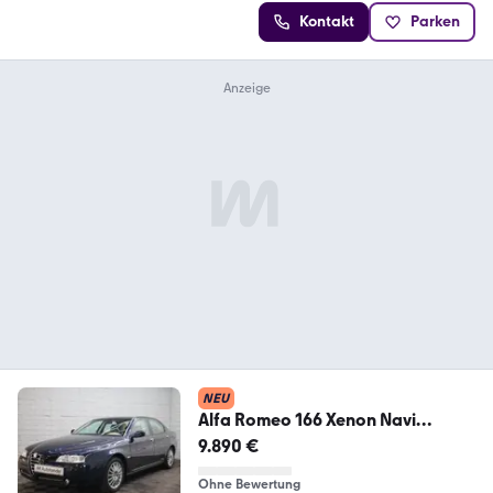
Kontakt
Parken
NEU
Alfa Romeo 166 Xenon Navi
Klimaautomatik PDC SHZ
9.890 €
Ohne Bewertung