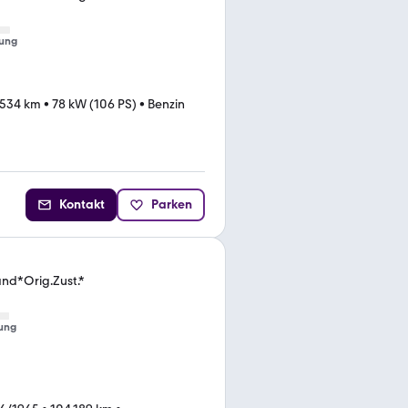
ung
.534 km
•
78 kW (106 PS)
•
Benzin
Kontakt
Parken
and*Orig.Zust.*
ung