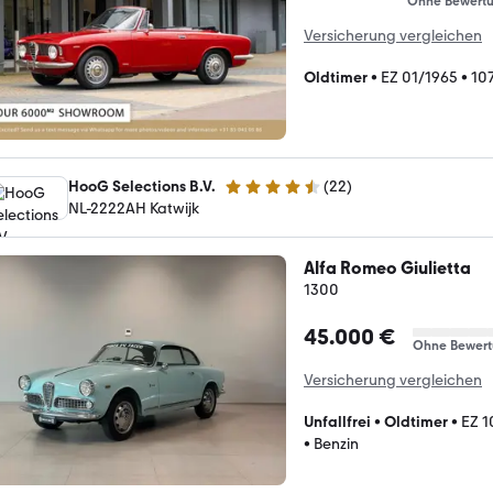
Ohne Bewert
Versicherung vergleichen
Oldtimer
•
EZ 01/1965
•
10
HooG Selections B.V.
(
22
)
4.3 Sterne
NL-2222AH Katwijk
Alfa Romeo Giulietta
1300
45.000 €
Ohne Bewer
Versicherung vergleichen
Unfallfrei
•
Oldtimer
•
EZ 1
•
Benzin