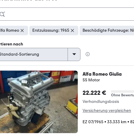
lfa Romeo
Erstzulassung: 1965
Beschädigte Fahrzeuge: N
rtieren nach
Alfa Romeo Giulia
SS Motor
22.222 €
Ohne Bewert
Verhandlungsbasis
Versicherung vergleichen
EZ 07/1965
•
33.333 km
•
82