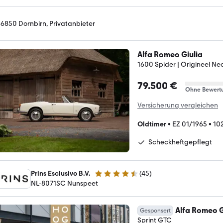
-6850 Dornbirn, Privatanbieter
Alfa Romeo Giulia
1600 Spider | Origineel Ne
79.500 €
Ohne Bewert
Versicherung vergleichen
Oldtimer
•
EZ 01/1965
•
10
Scheckheftgepflegt
Prins Esclusivo B.V.
(
45
)
4.7 Sterne
NL-8071SC Nunspeet
Alfa Romeo G
Gesponsert
Sprint GTC