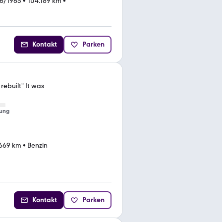
6/1965
•
104.189 km
•
Kontakt
Parken
ebuilt" It was
ung
.669 km
•
Benzin
Kontakt
Parken