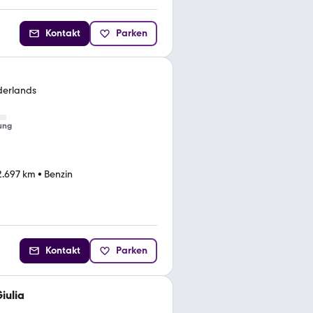
Kontakt
Parken
derlands
ung
2.697 km
•
Benzin
Kontakt
Parken
iulia