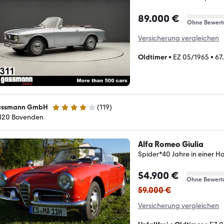
89.000 €
Ohne Bewert
Versicherung vergleichen
Oldtimer
•
EZ 05/1965
•
67
ssmann GmbH
(
119
)
3.9 Sterne
120 Bovenden
Alfa Romeo Giulia
Spider*40 Jahre in einer H
54.900 €
Ohne Bewert
59.000 €
Versicherung vergleichen