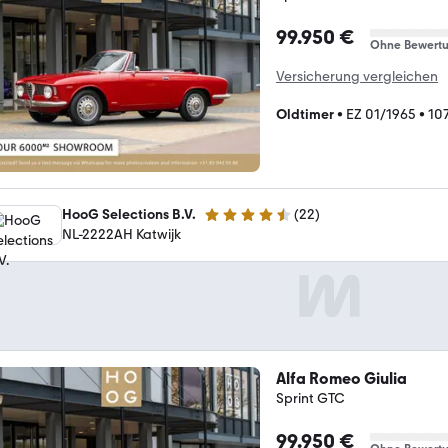
99.950 €
Ohne Bewert
Versicherung vergleichen
Oldtimer
•
EZ 01/1965
•
10
HooG Selections B.V.
(
22
)
4.3 Sterne
NL-2222AH Katwijk
Alfa Romeo Giulia
Sprint GTC
99.950 €