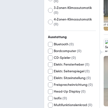
(
0
)
3-Zonen-Klimaautomatik
(
0
)
4-Zonen-Klimaautomatik
(
0
)
Ausstattung
Bluetooth
(
0
)
Bordcomputer
(
0
)
CD-Spieler
(
0
)
Elektr. Fensterheber
(
0
)
Elektr. Seitenspiegel
(
0
)
Elektr. Sitzeinstellung
(
0
)
Freisprecheinrichtung
(
0
)
Head-Up Display
(
0
)
Isofix
(
0
)
Multifunktionslenkrad
(
0
)