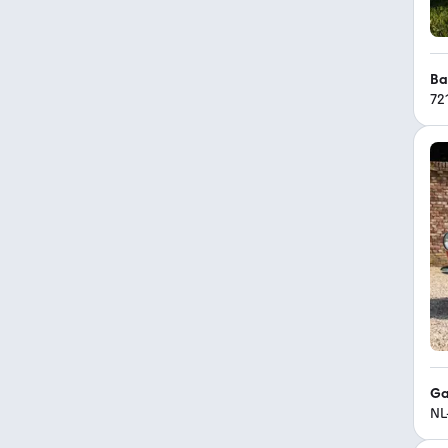
Ba
72
Ga
NL