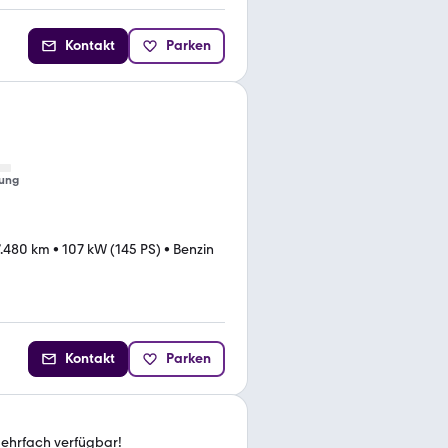
Kontakt
Parken
ung
7.480 km
•
107 kW (145 PS)
•
Benzin
Kontakt
Parken
ehrfach verfügbar!