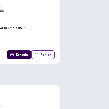
ung
7.046 km
•
Benzin
Kontakt
Parken