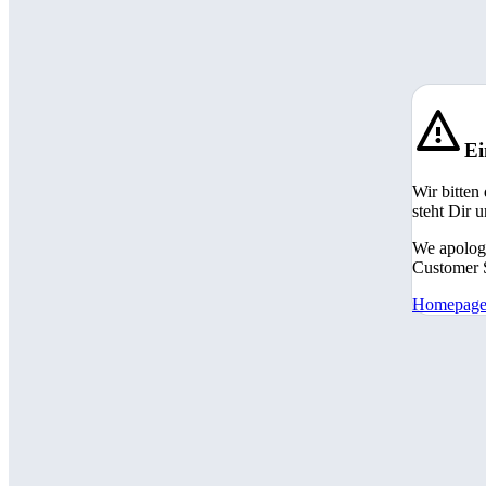
Ei
Wir bitten
steht Dir 
We apologi
Customer S
Homepag