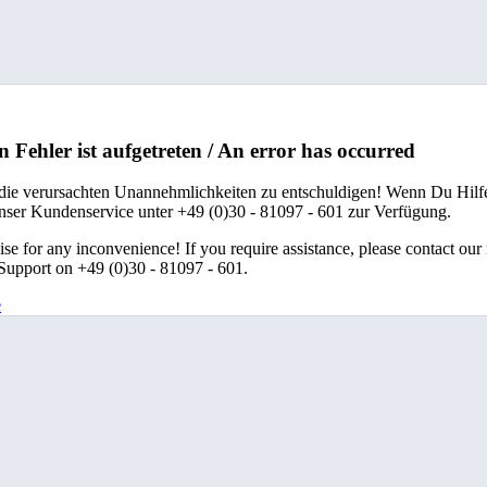
n Fehler ist aufgetreten / An error has occurred
 die verursachten Unannehmlichkeiten zu entschuldigen! Wenn Du Hilfe
unser Kundenservice unter +49 (0)30 - 81097 - 601 zur Verfügung.
se for any inconvenience! If you require assistance, please contact our
upport on +49 (0)30 - 81097 - 601.
e