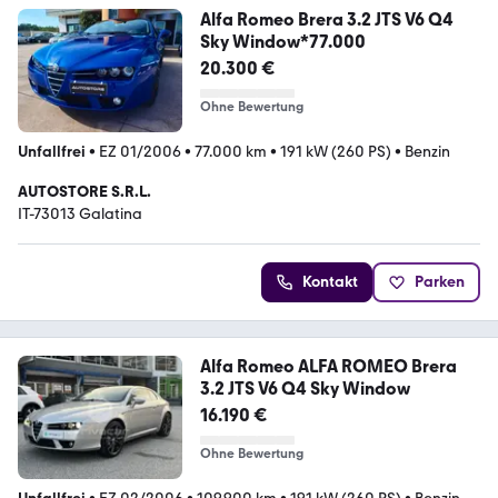
Alfa Romeo Brera 3.2 JTS V6 Q4
Sky Window*77.000
20.300 €
Ohne Bewertung
Unfallfrei
•
EZ 01/2006
•
77.000 km
•
191 kW (260 PS)
•
Benzin
AUTOSTORE S.R.L.
IT-73013 Galatina
Kontakt
Parken
Alfa Romeo ALFA ROMEO Brera
3.2 JTS V6 Q4 Sky Window
16.190 €
Ohne Bewertung