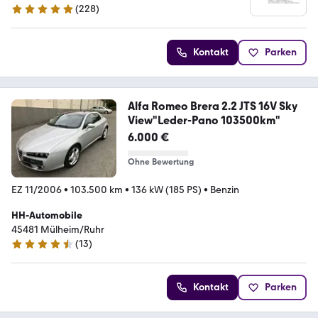
(
228
)
5 Sterne
Kontakt
Parken
Alfa Romeo Brera 2.2 JTS 16V Sky
View"Leder-Pano 103500km"
6.000 €
Ohne Bewertung
EZ 11/2006
•
103.500 km
•
136 kW (185 PS)
•
Benzin
HH-Automobile
45481 Mülheim/Ruhr
(
13
)
4.3 Sterne
Kontakt
Parken