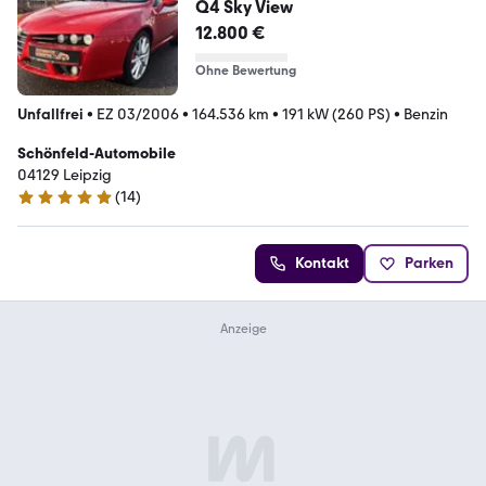
Q4 Sky View
12.800 €
Ohne Bewertung
Unfallfrei
•
EZ 03/2006
•
164.536 km
•
191 kW (260 PS)
•
Benzin
Schönfeld-Automobile
04129 Leipzig
(
14
)
5 Sterne
Kontakt
Parken