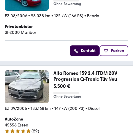
Ohne Bewertung
EZ 08/2006
•
98.038 km
•
122 kW (166 PS)
•
Benzin
Privatanbieter
SI-2000 Maribor
Kontakt
Parken
Alfa Romeo 159 2.4 JTDM 20V
Progression Q-Tronic Tüv Neu
5.500 €
Ohne Bewertung
EZ 09/2006
•
183.168 km
•
147 kW (200 PS)
•
Diesel
AutoZone
45356 Essen
(
29
)