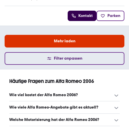
5 Sterne
Kontakt
Parken
Mehr laden
Filter anpassen
Häufige Fragen zum Alfa Romeo 2006
Wie viel kostet der Alfa Romeo 2006?
Ein guter Preis für einen Alfa Romeo 2006 liegt zwischen
Wie viele Alfa Romeo-Angebote gibt es aktuell?
1.999 € und 6.687 €. (Stand: 7.8.2026)
Es gibt insgesamt 142 Alfa Romeo bei mobile.de, davon
Welche Motorisierung hat der Alfa Romeo 2006?
142 Gebraucht- und 0 Neuwagen. (Stand: 7.8.2026)