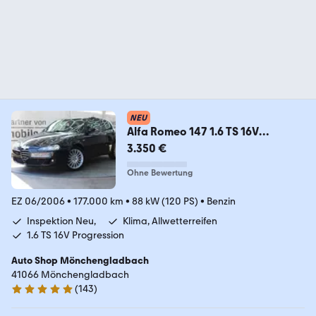
NEU
Alfa Romeo 147 1.6 TS 16V
Progression*Tüv&Inspektion Neu*
3.350 €
Ohne Bewertung
EZ 06/2006
•
177.000 km
•
88 kW (120 PS)
•
Benzin
Inspektion Neu,
Klima, Allwetterreifen
1.6 TS 16V Progression
Auto Shop Mönchengladbach
41066 Mönchengladbach
(
143
)
4.9 Sterne