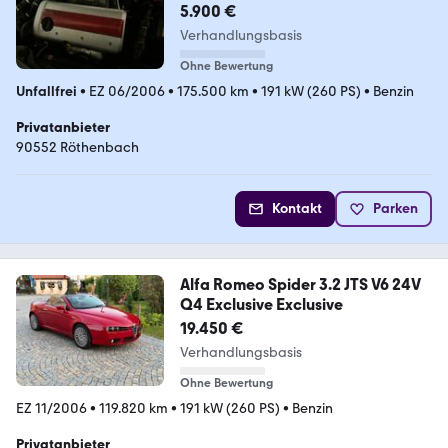
5.900 €
Verhandlungsbasis
Ohne Bewertung
Unfallfrei
•
EZ 06/2006
•
175.500 km
•
191 kW (260 PS)
•
Benzin
Privatanbieter
90552 Röthenbach
Kontakt
Parken
Alfa Romeo Spider 3.2 JTS V6 24V
Q4 Exclusive Exclusive
19.450 €
Verhandlungsbasis
Ohne Bewertung
EZ 11/2006
•
119.820 km
•
191 kW (260 PS)
•
Benzin
Privatanbieter