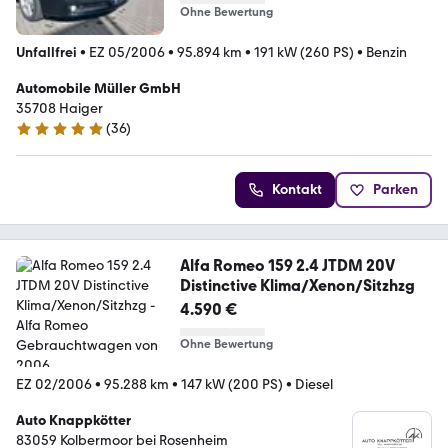
Ohne Bewertung
Unfallfrei
•
EZ 05/2006
•
95.894 km
•
191 kW (260 PS)
•
Benzin
Automobile Müller GmbH
35708 Haiger
(
36
)
5 Sterne
Kontakt
Parken
Alfa Romeo 159 2.4 JTDM 20V
Distinctive Klima/Xenon/Sitzhzg
4.590 €
Ohne Bewertung
EZ 02/2006
•
95.288 km
•
147 kW (200 PS)
•
Diesel
Auto Knappkötter
83059 Kolbermoor bei Rosenheim