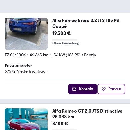
Alfa Romeo Brera 2.2 JTS 185 PS
Coupé
19.300 €
Ohne Bewertung
EZ 01/2006
•
46.663 km
•
136 kW (185 PS)
•
Benzin
Privatanbieter
57572 Niederfischbach
Kontakt
Parken
Alfa Romeo GT 2.0 JTS Distinctive
98.038 km
8.100 €