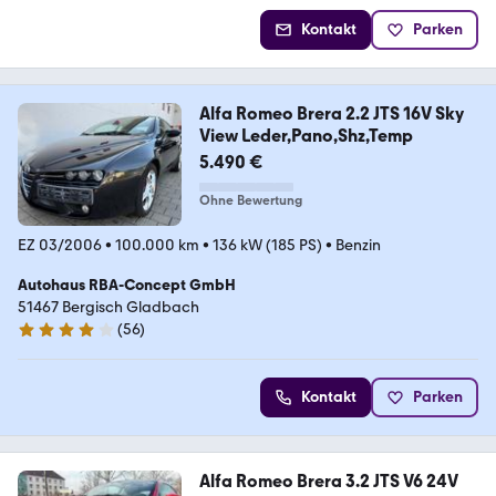
Kontakt
Parken
Alfa Romeo Brera 2.2 JTS 16V Sky
View Leder,Pano,Shz,Temp
5.490 €
Ohne Bewertung
EZ 03/2006
•
100.000 km
•
136 kW (185 PS)
•
Benzin
Autohaus RBA-Concept GmbH
51467 Bergisch Gladbach
(
56
)
4.2 Sterne
Kontakt
Parken
Alfa Romeo Brera 3.2 JTS V6 24V