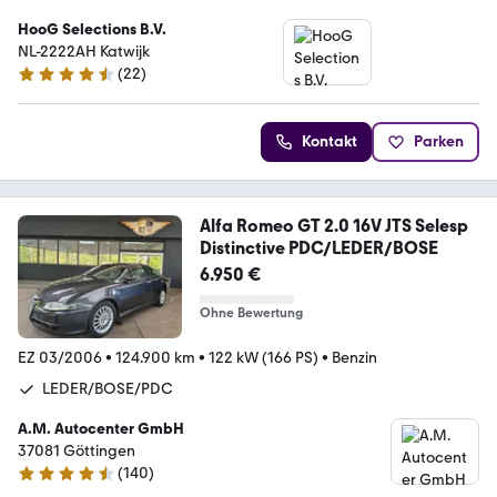
HooG Selections B.V.
NL-2222AH Katwijk
(
22
)
4.3 Sterne
Kontakt
Parken
Alfa Romeo GT 2.0 16V JTS Selesp
Distinctive PDC/LEDER/BOSE
6.950 €
Ohne Bewertung
EZ 03/2006
•
124.900 km
•
122 kW (166 PS)
•
Benzin
LEDER/BOSE/PDC
A.M. Autocenter GmbH
37081 Göttingen
(
140
)
4.4 Sterne