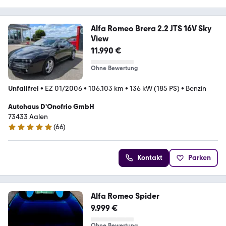
Alfa Romeo Brera 2.2 JTS 16V Sky
View
11.990 €
Ohne Bewertung
Unfallfrei
•
EZ 01/2006
•
106.103 km
•
136 kW (185 PS)
•
Benzin
Autohaus D'Onofrio GmbH
73433 Aalen
(
66
)
5 Sterne
Kontakt
Parken
Alfa Romeo Spider
9.999 €
Ohne Bewertung