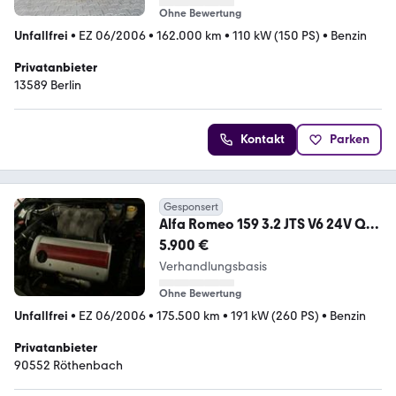
Ohne Bewertung
Unfallfrei
•
EZ 06/2006
•
162.000 km
•
110 kW (150 PS)
•
Benzin
Privatanbieter
13589 Berlin
Kontakt
Parken
Gesponsert
Alfa Romeo 159 3.2 JTS V6 24V Q4
Elegante Elegante
5.900 €
Verhandlungsbasis
Ohne Bewertung
Unfallfrei
•
EZ 06/2006
•
175.500 km
•
191 kW (260 PS)
•
Benzin
Privatanbieter
90552 Röthenbach