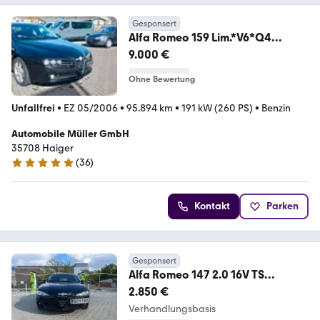
Gesponsert
Alfa Romeo 159 Lim.*V6*Q4
Allrad*wenig KM*Leder
9.000 €
Ohne Bewertung
Unfallfrei
•
EZ 05/2006
•
95.894 km
•
191 kW (260 PS)
•
Benzin
Automobile Müller GmbH
35708 Haiger
(
36
)
5 Sterne
Kontakt
Parken
Gesponsert
Alfa Romeo 147 2.0 16V TS
Selespeed Distinctive Distinctive
2.850 €
Verhandlungsbasis