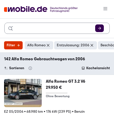
Filter
Alfa Romeo
Erstzulassung: 2006
Beschäd
142 Alfa Romeo Gebrauchtwagen von 2006
Sortieren
Kachelansicht
Alfa Romeo GT 3.2 V6
29.950 €
Ohne Bewertung
EZ 05/2006
•
68.980 km
•
176 kW (239 PS)
•
Benzin