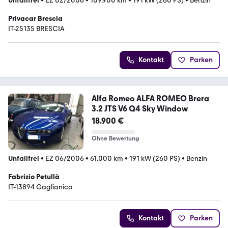
Unfallfrei
•
EZ 02/2006
•
109.900 km
•
191 kW (260 PS)
•
Benzin
Privacar Brescia
IT-25135 BRESCIA
Kontakt
Parken
Alfa Romeo ALFA ROMEO Brera
3.2 JTS V6 Q4 Sky Window
18.900 €
Ohne Bewertung
Unfallfrei
•
EZ 06/2006
•
61.000 km
•
191 kW (260 PS)
•
Benzin
Fabrizio Petullà
IT-13894 Gaglianico
Kontakt
Parken