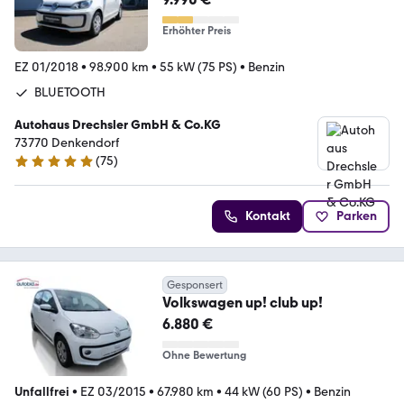
Erhöhter Preis
EZ 01/2018
•
98.900 km
•
55 kW (75 PS)
•
Benzin
BLUETOOTH
Autohaus Drechsler GmbH & Co.KG
73770 Denkendorf
(
75
)
4.9 Sterne
Kontakt
Parken
Gesponsert
Volkswagen up! club up!
6.880 €
Ohne Bewertung
Unfallfrei
•
EZ 03/2015
•
67.980 km
•
44 kW (60 PS)
•
Benzin