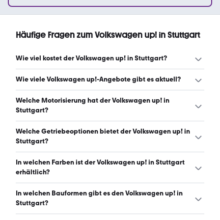
Häufige Fragen zum Volkswagen up! in Stuttgart
Wie viel kostet der Volkswagen up! in Stuttgart?
Ein guter Preis für einen Volkswagen up! in Stuttgart liegt
Wie viele Volkswagen up!-Angebote gibt es aktuell?
zwischen 5.700 € und 9.990 €. (Stand: 7.8.2026)
Es gibt insgesamt 69 Volkswagen up! bei mobile.de,
Welche Motorisierung hat der Volkswagen up! in
davon 69 Gebraucht- und 0 Neuwagen. (Stand: 7.8.2026)
Stuttgart?
Der Volkswagen up! in Stuttgart hat Leistungen zwischen
Welche Getriebeoptionen bietet der Volkswagen up! in
60 und 116 PS. (Stand: 7.8.2026)
Stuttgart?
Der Volkswagen up! in Stuttgart ist mit manuellem,
In welchen Farben ist der Volkswagen up! in Stuttgart
automatischem und halbautomatischem Getriebe
erhältlich?
erhältlich. (Stand: 7.8.2026)
Den Volkswagen up! in Stuttgart gibt es in folgenden
In welchen Bauformen gibt es den Volkswagen up! in
Farben: weiß, rot, schwarz, silber, blau und grau. Die
Stuttgart?
häufigste Farbe ist weiß. (Stand: 7.8.2026)