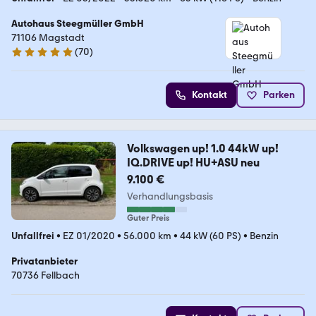
Autohaus Steegmüller GmbH
71106 Magstadt
(
70
)
5 Sterne
Kontakt
Parken
Volkswagen up! 1.0 44kW up!
IQ.DRIVE up! HU+ASU neu
9.100 €
Verhandlungsbasis
Guter Preis
Unfallfrei
•
EZ 01/2020
•
56.000 km
•
44 kW (60 PS)
•
Benzin
Privatanbieter
70736 Fellbach