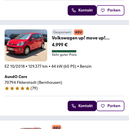
Kontakt
Parken
Gesponsert
NEU
Volkswagen up! move up!
BMT/Start-Stopp /SHZ/1HAND/
4.999 €
Sehr guter Preis
EZ 10/2018
•
129.377 km
•
44 kW (60 PS)
•
Benzin
AundO Cars
70794 Filderstadt (Bernhausen)
(
79
)
4.9 Sterne
Kontakt
Parken
NEU