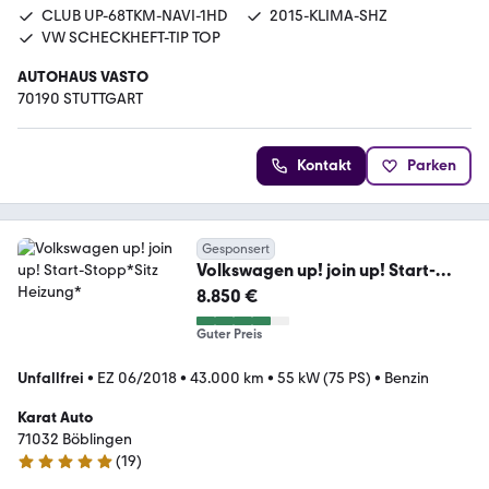
CLUB UP-68TKM-NAVI-1HD
2015-KLIMA-SHZ
VW SCHECKHEFT-TIP TOP
AUTOHAUS VASTO
70190 STUTTGART
Kontakt
Parken
Gesponsert
Volkswagen up! join up! Start-
Stopp*Sitz Heizung*
8.850 €
Guter Preis
Unfallfrei
•
EZ 06/2018
•
43.000 km
•
55 kW (75 PS)
•
Benzin
Karat Auto
71032 Böblingen
(
19
)
4.9 Sterne