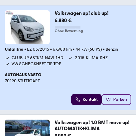
Volkswagen up! club up!
6.880 €
Ohne Bewertung
Unfallfrei
•
EZ 03/2015
•
67.980 km
•
44 kW (60 PS)
•
Benzin
CLUB UP-68TKM-NAVI-1HD
2015-KLIMA-SHZ
VW SCHECKHEFT-TIP TOP
AUTOHAUS VASTO
70190 STUTTGART
Kontakt
Parken
Volkswagen up! 1.0 BMT move up!
AUTOMATIK+KLIMA
9.990 €