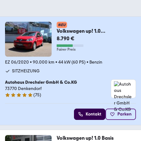
NEU
Volkswagen up! 1.0
+SITZHEIZUNG+BLUETOOTH
8.790 €
Fairer Preis
EZ 06/2020
•
90.000 km
•
44 kW (60 PS)
•
Benzin
SITZHEIZUNG
Autohaus Drechsler GmbH & Co.KG
73770 Denkendorf
(
75
)
4.9 Sterne
Kontakt
Parken
Volkswagen up! 1.0 Basis