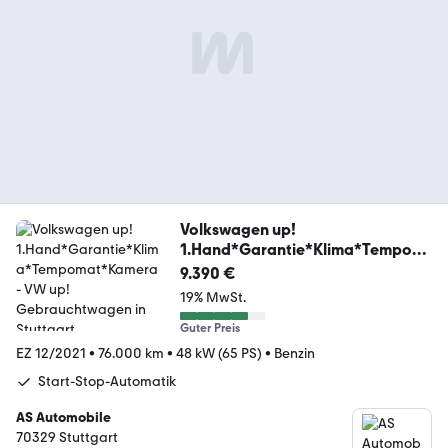
Volkswagen up!
1.Hand*Garantie*Klima*Tempom
at*Kamera
9.390 €
19% MwSt.
Guter Preis
EZ 12/2021
•
76.000 km
•
48 kW (65 PS)
•
Benzin
Start-Stop-Automatik
AS Automobile
70329 Stuttgart