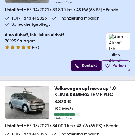
Fairer Preis
Unfallfrei
•
EZ 04/2021
•
83.800 km
•
48 kW (65 PS)
•
Benzin
TOP-Händler 2025
Finanzierung möglich
Scheckheftgepflegt
Auto Althoff, Inh. Julian Althoff
70195 Stuttgart
(
47
)
4.8 Sterne
Kontakt
Parken
Volkswagen up! move up 1.0
KLIMA KAMERA TEMP PDC
8.870 €
19% MwSt.
Guter Preis
Unfallfrei
•
EZ 05/2021
•
84.000 km
•
48 kW (65 PS)
•
Benzin
TOP-Händler 2025
Finanzierung möglich