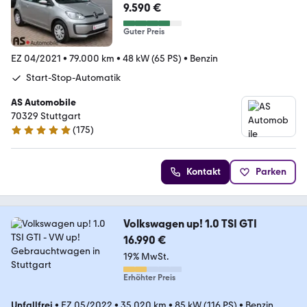
*PDC
9.590 €
Guter Preis
EZ 04/2021
•
79.000 km
•
48 kW (65 PS)
•
Benzin
Start-Stop-Automatik
AS Automobile
70329 Stuttgart
(
175
)
4.8 Sterne
Kontakt
Parken
Volkswagen up! 1.0 TSI GTI
16.990 €
19% MwSt.
Erhöhter Preis
Unfallfrei
•
EZ 05/2022
•
35.020 km
•
85 kW (116 PS)
•
Benzin