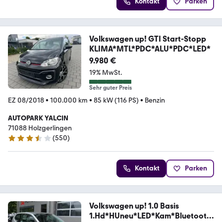
Kontakt
Parken
Volkswagen up! GTI Start-Stopp
KLIMA*MTL*PDC*ALU*PDC*LED*
9.980 €
19% MwSt.
Sehr guter Preis
EZ 08/2018
•
100.000 km
•
85 kW (116 PS)
•
Benzin
AUTOPARK YALCIN
71088 Holzgerlingen
(
550
)
3.3 Sterne
Kontakt
Parken
Volkswagen up! 1.0 Basis
1.Hd*HUneu*LED*Kam*Bluetooth