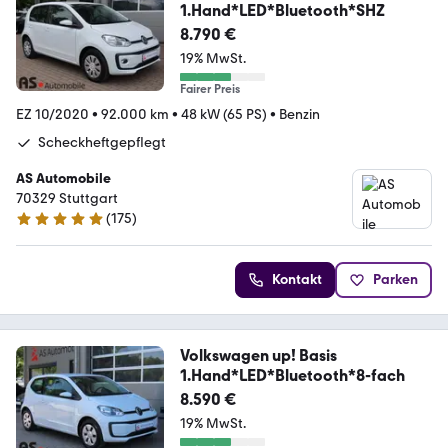
1.Hand*LED*Bluetooth*SHZ
8.790 €
19% MwSt.
Fairer Preis
EZ 10/2020
•
92.000 km
•
48 kW (65 PS)
•
Benzin
Scheckheftgepflegt
AS Automobile
70329 Stuttgart
(
175
)
4.8 Sterne
Kontakt
Parken
Volkswagen up! Basis
1.Hand*LED*Bluetooth*8-fach
8.590 €
19% MwSt.