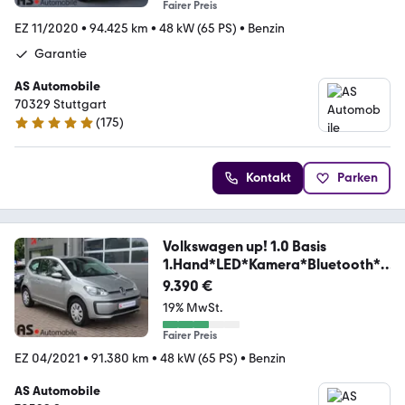
Fairer Preis
EZ 11/2020
•
94.425 km
•
48 kW (65 PS)
•
Benzin
Garantie
AS Automobile
70329 Stuttgart
(
175
)
4.8 Sterne
Kontakt
Parken
Volkswagen up! 1.0 Basis
1.Hand*LED*Kamera*Bluetooth*P
DC
9.390 €
19% MwSt.
Fairer Preis
EZ 04/2021
•
91.380 km
•
48 kW (65 PS)
•
Benzin
AS Automobile