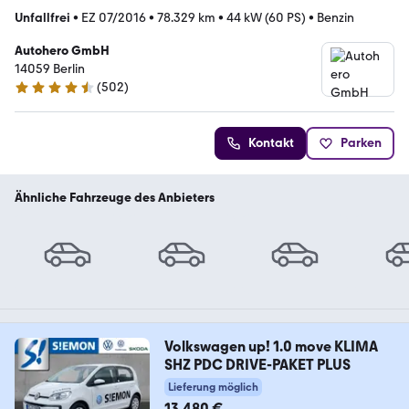
Unfallfrei
•
EZ 07/2016
•
78.329 km
•
44 kW (60 PS)
•
Benzin
Autohero GmbH
14059 Berlin
(
502
)
4.5 Sterne
Kontakt
Parken
Ähnliche Fahrzeuge des Anbieters
Volkswagen up! 1.0 move KLIMA
SHZ PDC DRIVE-PAKET PLUS
Lieferung möglich
13.480 €