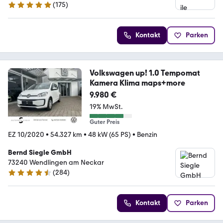
(
175
)
4.8 Sterne
Kontakt
Parken
Volkswagen up! 1.0 Tempomat
Kamera Klima maps+more
9.980 €
19% MwSt.
Guter Preis
EZ 10/2020
•
54.327 km
•
48 kW (65 PS)
•
Benzin
Bernd Siegle GmbH
73240 Wendlingen am Neckar
(
284
)
4.3 Sterne
Kontakt
Parken