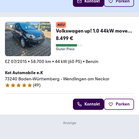
Kontakt
Parken
NEU
Volkswagen up! 1.0 44kW move
up!/AUTOMATIK/KLIMA/5 TÜRIG
8.499 €
Guter Preis
EZ 07/2015
•
58.700 km
•
44 kW (60 PS)
•
Benzin
Kot Automobile e.K
73240 Baden-Württemberg - Wendlingen am Neckar
(
49
)
4.9 Sterne
Kontakt
Parken