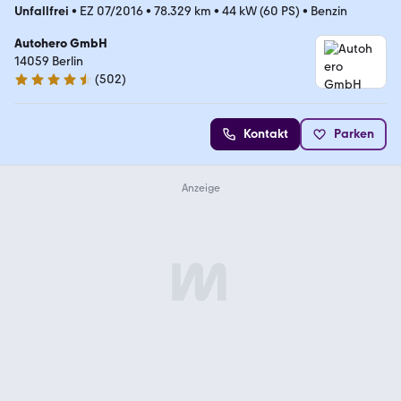
Unfallfrei
•
EZ 07/2016
•
78.329 km
•
44 kW (60 PS)
•
Benzin
Autohero GmbH
14059 Berlin
(
502
)
4.5 Sterne
Kontakt
Parken