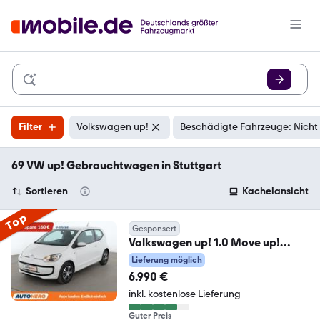
Filter
Volkswagen up!
Beschädigte Fahrzeuge: Nicht
69 VW up! Gebrauchtwagen in Stuttgart
Sortieren
Kachelansicht
Top
Gesponsert
Volkswagen up! 1.0 Move up!
*NAVI*KLIMA*GARANTIE*
Lieferung möglich
6.990 €
inkl. kostenlose Lieferung
Guter Preis