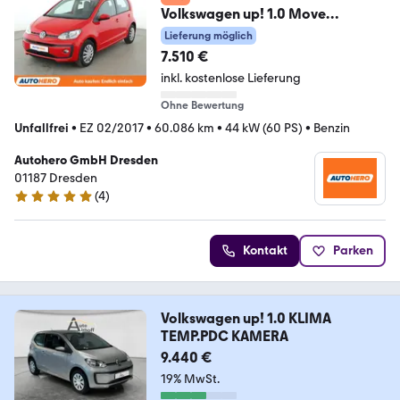
Volkswagen up! 1.0 Move
up!*SHZ*KLIMA*GARANTIE*
Lieferung möglich
7.510 €
inkl. kostenlose Lieferung
Ohne Bewertung
Unfallfrei
•
EZ 02/2017
•
60.086 km
•
44 kW (60 PS)
•
Benzin
Autohero GmbH Dresden
01187 Dresden
(
4
)
5 Sterne
Kontakt
Parken
Volkswagen up! 1.0 KLIMA
TEMP.PDC KAMERA
9.440 €
19% MwSt.