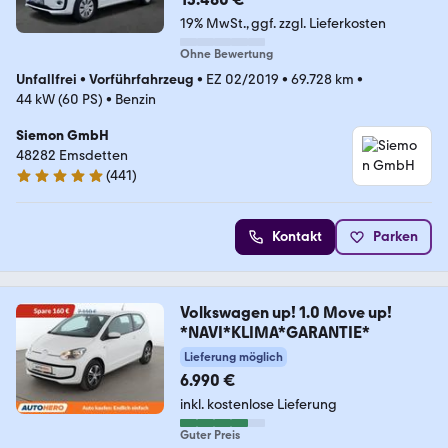
19% MwSt.
ggf. zzgl. Lieferkosten
Ohne Bewertung
Unfallfrei
•
Vorführfahrzeug
•
EZ 02/2019
•
69.728 km
•
44 kW (60 PS)
•
Benzin
Siemon GmbH
48282 Emsdetten
(
441
)
4.9 Sterne
Kontakt
Parken
Volkswagen up! 1.0 Move up!
*NAVI*KLIMA*GARANTIE*
Lieferung möglich
6.990 €
inkl. kostenlose Lieferung
Guter Preis