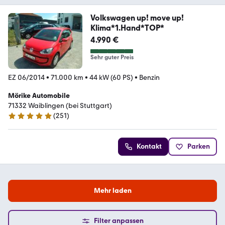
Volkswagen up! move up!
Klima*1.Hand*TOP*
4.990 €
Sehr guter Preis
EZ 06/2014
•
71.000 km
•
44 kW (60 PS)
•
Benzin
Mörike Automobile
71332 Waiblingen (bei Stuttgart)
(
251
)
4.8 Sterne
Kontakt
Parken
Mehr laden
Filter anpassen