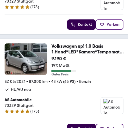
70329 Stuttgart
(
175
)
4.8 Sterne
Kontakt
Parken
Volkswagen up! 1.0 Basis
1.Hand*LED*Kamera*Tempomat*
PDC
9.190 €
19% MwSt.
Guter Preis
EZ 05/2021
•
87.000 km
•
48 kW (65 PS)
•
Benzin
HU/AU neu
AS Automobile
70329 Stuttgart
(
175
)
4.8 Sterne