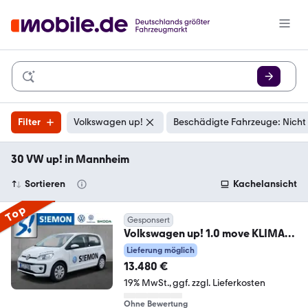
Filter
Volkswagen up!
Beschädigte Fahrzeuge: Nicht
30 VW up! in Mannheim
Sortieren
Kachelansicht
Top
Gesponsert
Volkswagen up! 1.0 move KLIMA
SHZ PDC DRIVE-PAKET PLUS
Lieferung möglich
13.480 €
19% MwSt.
ggf. zzgl. Lieferkosten
Ohne Bewertung