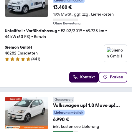
Lieferung möglich
13.480 €
19% MwSt.
ggf. zzgl. Lieferkosten
Ohne Bewertung
Unfallfrei
•
Vorführfahrzeug
•
EZ 02/2019
•
69.728 km
•
44 kW (60 PS)
•
Benzin
Siemon GmbH
48282 Emsdetten
(
441
)
4.9 Sterne
Kontakt
Parken
Gesponsert
Volkswagen up! 1.0 Move up!
*NAVI*KLIMA*GARANTIE*
Lieferung möglich
6.990 €
inkl. kostenlose Lieferung