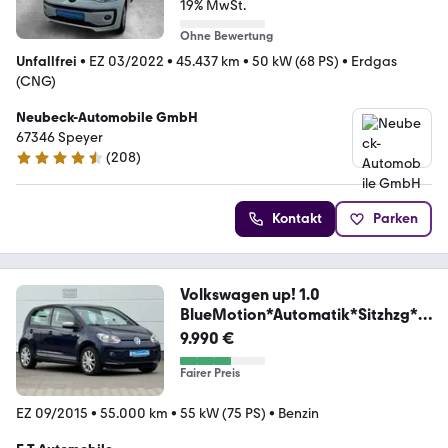
19% MwSt.
Ohne Bewertung
Unfallfrei
•
EZ 03/2022
•
45.437 km
•
50 kW (68 PS)
•
Erdgas
(CNG)
Neubeck-Automobile GmbH
67346 Speyer
(
208
)
4.4 Sterne
Kontakt
Parken
Volkswagen up! 1.0
BlueMotion*Automatik*Sitzhzg*N
avi*Eu.6
9.990 €
Fairer Preis
EZ 09/2015
•
55.000 km
•
55 kW (75 PS)
•
Benzin