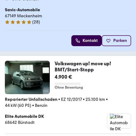
Savic-Automobile
67149 Meckenheim
(
28
)
4.8 Sterne
Kontakt
Parken
Volkswagen up! move up!
BMT/Start-Stopp
4.900 €
Ohne Bewertung
Reparierter Unfallschaden
•
EZ 12/2017
•
25.100 km
•
44 kW (60 PS)
•
Benzin
Elite Automobile DK
68642 Bürstadt