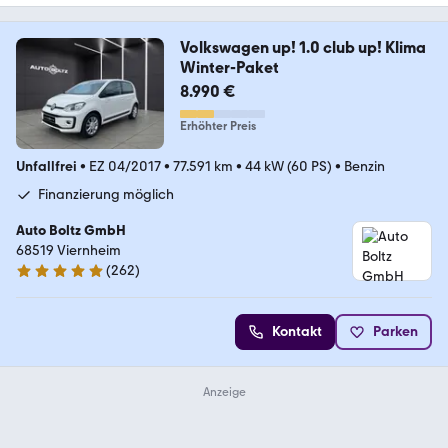
Volkswagen up! 1.0 club up! Klima
Winter-Paket
8.990 €
Erhöhter Preis
Unfallfrei
•
EZ 04/2017
•
77.591 km
•
44 kW (60 PS)
•
Benzin
Finanzierung möglich
Auto Boltz GmbH
68519 Viernheim
(
262
)
4.8 Sterne
Kontakt
Parken