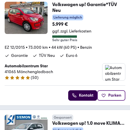
Volkswagen up! Garantie*TÜV
Neu
Lieferung möglich
5.999 €
ggf. zzgl. Lieferkosten
Sehr guter Preis
EZ 12/2015
•
73.000 km
•
44 kW (60 PS)
•
Benzin
Garantie
TÜV Neu
Euro 6
Automobilzentrum Star
41065 Mönchengladbach
(
50
)
4.9 Sterne
Kontakt
Parken
Gesponsert
Volkswagen up! 1.0 move KLIMA
SHZ PDC DRIVE-PAKET PLUS