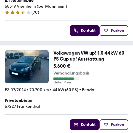
E.T Automobile
68519 Viernheim (bei Mannheim)
(
70
)
3.5 Sterne
Kontakt
Parken
Volkswagen VW up! 1.0 44kW 60
PS Cup up! Ausstattung
5.600 €
Verhandlungsbasis
Guter Preis
EZ 07/2014
•
70.700 km
•
44 kW (60 PS)
•
Benzin
Privatanbieter
67227 Frankenthal
Kontakt
Parken