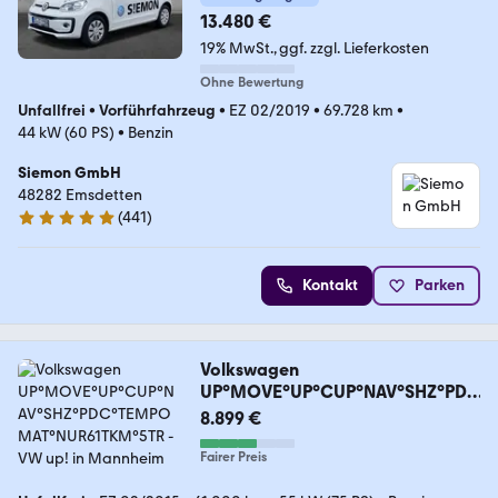
13.480 €
19% MwSt.
ggf. zzgl. Lieferkosten
Ohne Bewertung
Unfallfrei
•
Vorführfahrzeug
•
EZ 02/2019
•
69.728 km
•
44 kW (60 PS)
•
Benzin
Siemon GmbH
48282 Emsdetten
(
441
)
4.9 Sterne
Kontakt
Parken
Volkswagen
UP°MOVE°UP°CUP°NAV°SHZ°PDC
°TEMPOMAT°NUR61TKM°5TR
8.899 €
Fairer Preis