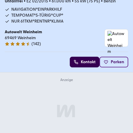
Unfallfrei
•
EZ 02/2015
•
61.000 km
•
55 kW (75 PS)
•
Benzin
NAVIGATION°EINPARKHILF
TEMPOMAT°5-TÜRIG°CUP°
NUR 61TKM°RENTNR°KLIMA
Autowelt Weinheim
69469 Weinheim
(
142
)
4.7 Sterne
Kontakt
Parken