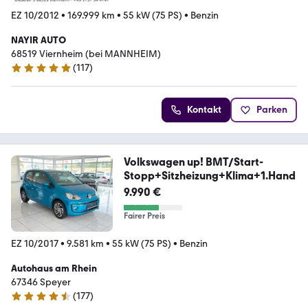
EZ 10/2012
•
169.999 km
•
55 kW (75 PS)
•
Benzin
NAYIR AUTO
68519 Viernheim (bei MANNHEIM)
(
117
)
4.9 Sterne
Kontakt
Parken
Volkswagen up! BMT/Start-
Stopp+Sitzheizung+Klima+1.Hand
9.990 €
Fairer Preis
EZ 10/2017
•
9.581 km
•
55 kW (75 PS)
•
Benzin
Autohaus am Rhein
67346 Speyer
(
177
)
4.5 Sterne