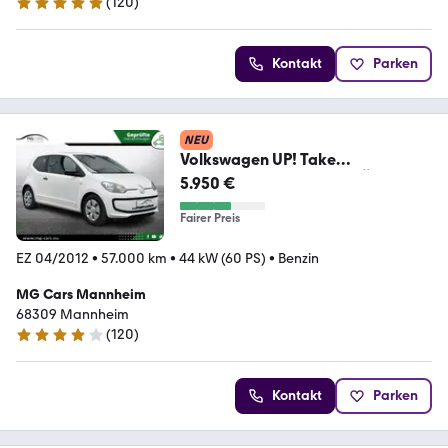
(
120
)
4.9 Sterne
Kontakt
Parken
NEU
Volkswagen UP! Take
up!~57TKM~Garantie~TÜV
5.950 €
Neu~Top!
Fairer Preis
EZ 04/2012
•
57.000 km
•
44 kW (60 PS)
•
Benzin
MG Cars Mannheim
68309 Mannheim
(
120
)
4 Sterne
Kontakt
Parken