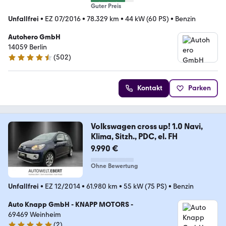
Guter Preis
Unfallfrei
•
EZ 07/2016
•
78.329 km
•
44 kW (60 PS)
•
Benzin
Autohero GmbH
14059 Berlin
(
502
)
4.5 Sterne
Kontakt
Parken
Volkswagen cross up! 1.0 Navi,
Klima, Sitzh., PDC, el. FH
9.990 €
Ohne Bewertung
Unfallfrei
•
EZ 12/2014
•
61.980 km
•
55 kW (75 PS)
•
Benzin
Auto Knapp GmbH - KNAPP MOTORS -
69469 Weinheim
(
2
)