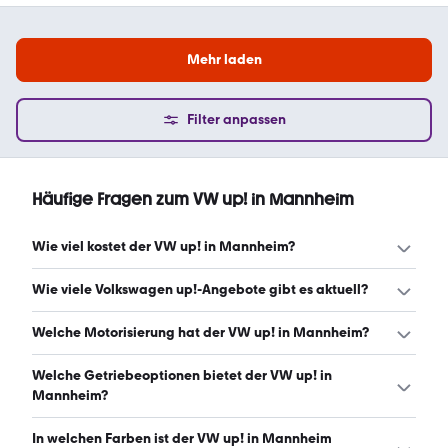
Mehr laden
Filter anpassen
Häufige Fragen zum VW up! in Mannheim
Wie viel kostet der VW up! in Mannheim?
Ein guter Preis für einen VW up! in Mannheim liegt
Wie viele Volkswagen up!-Angebote gibt es aktuell?
zwischen 4.549 € und 9.672 €. Leasingangebote starten
ab 134 € monatlich. (Stand: 7.8.2026)
Es gibt insgesamt 30 Volkswagen up! bei mobile.de,
Welche Motorisierung hat der VW up! in Mannheim?
davon 30 Gebraucht- und 0 Neuwagen. (Stand: 7.8.2026)
Der VW up! in Mannheim hat Leistungen zwischen 60 und
Welche Getriebeoptionen bietet der VW up! in
75 PS. (Stand: 7.8.2026)
Mannheim?
Der VW up! in Mannheim ist mit manuellem und
In welchen Farben ist der VW up! in Mannheim