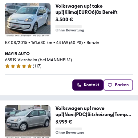
Volkswagen up! take
up!|Klima|EURO6|8x Bereift
3.500 €
Ohne Bewertung
EZ 08/2015
•
161.680 km
•
44 kW (60 PS)
•
Benzin
NAYIR AUTO
68519 Viernheim (bei MANNHEIM)
(
117
)
4.9 Sterne
Kontakt
Parken
Volkswagen up! move
up!|Navi|PDC|Sitzheizung|Tempo
mat|Klima
3.999 €
Ohne Bewertung