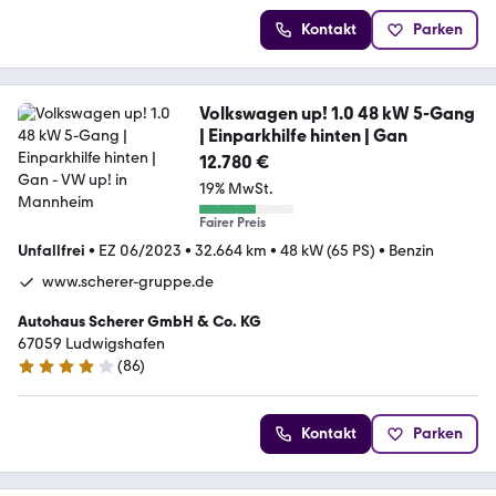
Kontakt
Parken
Volkswagen up! 1.0 48 kW 5-Gang
| Einparkhilfe hinten | Gan
12.780 €
19% MwSt.
Fairer Preis
Unfallfrei
•
EZ 06/2023
•
32.664 km
•
48 kW (65 PS)
•
Benzin
www.scherer-gruppe.de
Autohaus Scherer GmbH & Co. KG
67059 Ludwigshafen
(
86
)
4.1 Sterne
Kontakt
Parken