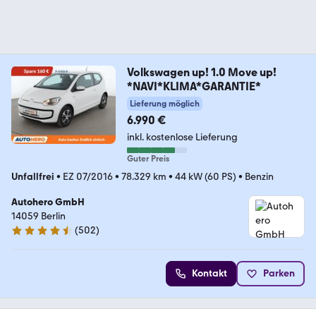
Volkswagen up! 1.0 Move up!
*NAVI*KLIMA*GARANTIE*
Lieferung möglich
6.990 €
inkl. kostenlose Lieferung
Guter Preis
Unfallfrei
•
EZ 07/2016
•
78.329 km
•
44 kW (60 PS)
•
Benzin
Autohero GmbH
14059 Berlin
(
502
)
4.5 Sterne
Kontakt
Parken