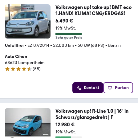
Volkswagen up! take up! BMT eco
1.HAND! KLIMA! CNG/ERDGAS!
6.490 €
19% MwSt.
Sehr guter Preis
Unfallfrei
•
EZ 07/2014
•
52.000 km
•
50 kW (68 PS)
•
Benzin
Auto Cihan
68623 Lampertheim
(
58
)
4.3 Sterne
Kontakt
Parken
Volkswagen up! R-Line 1,0 | 16" in
Schwarz/glanzgedreht | F
12.980 €
19% MwSt.