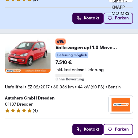
5 Sterne
Kontakt
Parken
NEU
Volkswagen up! 1.0 Move
up!*SHZ*KLIMA*GARANTIE*
Lieferung möglich
7.510 €
inkl. kostenlose Lieferung
Ohne Bewertung
Unfallfrei
•
EZ 02/2017
•
60.086 km
•
44 kW (60 PS)
•
Benzin
Autohero GmbH Dresden
01187 Dresden
(
4
)
5 Sterne
Kontakt
Parken