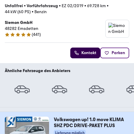
Unfallfrei
•
Vorführfahrzeug
•
EZ 02/2019
•
69.728 km
•
44 kW (60 PS)
•
Benzin
Siemon GmbH
48282 Emsdetten
(
441
)
4.9 Sterne
Kontakt
Parken
Ähnliche Fahrzeuge des Anbieters
Volkswagen up! 1.0 move KLIMA
SHZ PDC DRIVE-PAKET PLUS
Lieferung möglich