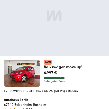
NEU
Volkswagen move up!
1.0/2.HND/EURO6/KLIMA/BLUET
6.997 €
OOTH/TEMP
Sehr guter Preis
EZ 05/2018
•
82.300 km
•
44 kW (60 PS)
•
Benzin
Autohaus Berlis
67240 Bobenheim-Roxheim