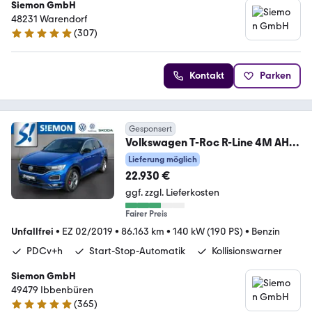
Siemon GmbH
48231 Warendorf
(
307
)
4.8 Sterne
Kontakt
Parken
Gesponsert
Volkswagen T-Roc R-Line 4M AHK
ACC SHZ NAV CARPLAY VIRTUAL
Lieferung möglich
22.930 €
ggf. zzgl. Lieferkosten
Fairer Preis
Unfallfrei
•
EZ 02/2019
•
86.163 km
•
140 kW (190 PS)
•
Benzin
PDCv+h
Start-Stop-Automatik
Kollisionswarner
Siemon GmbH
49479 Ibbenbüren
(
365
)
4.8 Sterne