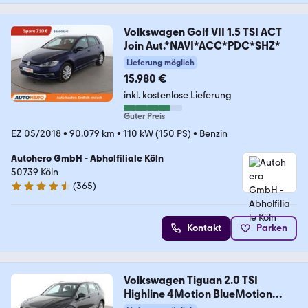
Volkswagen Golf VII 1.5 TSI ACT
Join Aut.*NAVI*ACC*PDC*SHZ*
Lieferung möglich
15.980 €
inkl. kostenlose Lieferung
Guter Preis
EZ 05/2018
•
90.079 km
•
110 kW (150 PS)
•
Benzin
Autohero GmbH - Abholfiliale Köln
50739 Köln
(
365
)
4.6 Sterne
Kontakt
Parken
Volkswagen Tiguan 2.0 TSI
Highline 4Motion BlueMotion
Tech