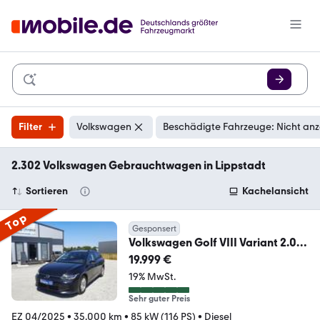
Filter
Volkswagen
Beschädigte Fahrzeuge: Nicht an
2.302 Volkswagen Gebrauchtwagen in Lippstadt
Sortieren
Kachelansicht
Top
Gesponsert
Volkswagen Golf VIII Variant 2.0
TDI *BEHEIZBARES LENKRAD*
19.999 €
19% MwSt.
Sehr guter Preis
EZ 04/2025
•
35.000 km
•
85 kW (116 PS)
•
Diesel