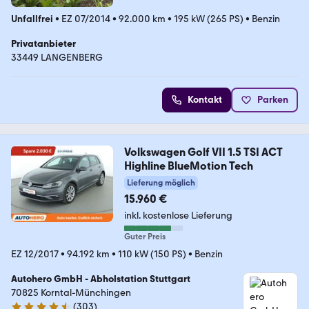
Unfallfrei
•
EZ 07/2014
•
92.000 km
•
195 kW (265 PS)
•
Benzin
Privatanbieter
33449 LANGENBERG
Kontakt
Parken
Volkswagen Golf VII 1.5 TSI ACT
Highline BlueMotion Tech
Lieferung möglich
15.960 €
inkl. kostenlose Lieferung
Guter Preis
EZ 12/2017
•
94.192 km
•
110 kW (150 PS)
•
Benzin
Autohero GmbH - Abholstation Stuttgart
70825 Korntal-Münchingen
(
303
)