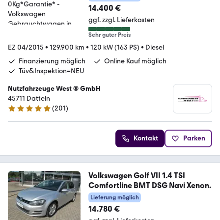
14.400 €
ggf. zzgl. Lieferkosten
Sehr guter Preis
EZ 04/2015
•
129.900 km
•
120 kW (163 PS)
•
Diesel
Finanzierung möglich
Online Kauf möglich
Tüv&Inspektion=NEU
Nutzfahrzeuge West ® GmbH
45711 Datteln
(
201
)
4.9 Sterne
Kontakt
Parken
Volkswagen Golf VII 1.4 TSI
Comfortline BMT DSG Navi Xenon.
Lieferung möglich
14.780 €