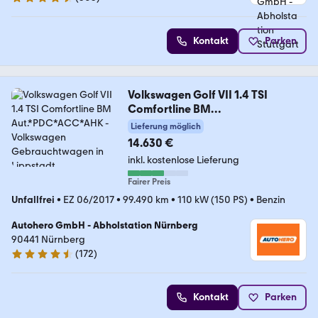
4.4 Sterne
Kontakt
Parken
Volkswagen Golf VII 1.4 TSI
Comfortline BM
Aut.*PDC*ACC*AHK
Lieferung möglich
14.630 €
inkl. kostenlose Lieferung
Fairer Preis
Unfallfrei
•
EZ 06/2017
•
99.490 km
•
110 kW (150 PS)
•
Benzin
Autohero GmbH - Abholstation Nürnberg
90441 Nürnberg
(
172
)
4.5 Sterne
Kontakt
Parken