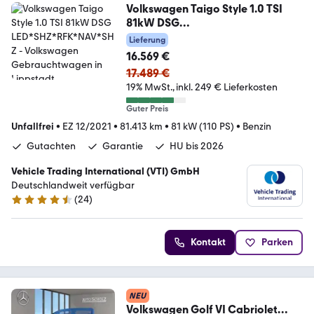
Volkswagen Taigo Style 1.0 TSI
81kW DSG
LED*SHZ*RFK*NAV*SHZ
Lieferung
16.569 €
17.489 €
19% MwSt.
inkl. 249 € Lieferkosten
Guter Preis
Unfallfrei
•
EZ 12/2021
•
81.413 km
•
81 kW (110 PS)
•
Benzin
Gutachten
Garantie
HU bis 2026
Vehicle Trading International (VTI) GmbH
Deutschlandweit verfügbar
(
24
)
4.4 Sterne
Kontakt
Parken
NEU
Volkswagen Golf VI Cabriolet