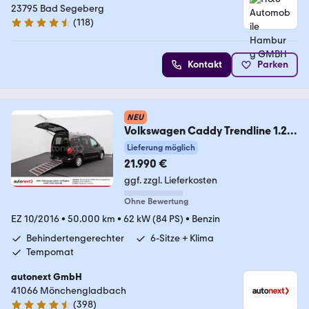
23795 Bad Segeberg
(
118
)
4.6 Sterne
Kontakt
Parken
NEU
Volkswagen Caddy Trendline 1.2
TSI *Rollstuhl-Rampe* 3315
Lieferung möglich
21.990 €
ggf. zzgl. Lieferkosten
Ohne Bewertung
EZ 10/2016
•
50.000 km
•
62 kW (84 PS)
•
Benzin
Behindertengerechter
6-Sitze + Klima
Tempomat
autonext GmbH
41066 Mönchengladbach
(
398
)