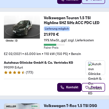
Volkswagen Touran 1.5 TSI
Highline SHZ SiHz ACC PDC LED
Lieferung möglich
21.970 €
19% MwSt.
ggf. zzgl. Lieferkosten
Fairer Preis
EZ 02/2021
•
65.000 km
•
110 kW (150 PS)
•
Benzin
Autohaus Glinicke GmbH & Co. Vertriebs KG
99099 Erfurt
(
173
)
4.4 Sterne
Kontakt
Parken
Volkswagen T-Roc 1.5 TSI DSG