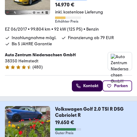
14.970 €
inkl. kostenlose Lieferung
Erhöhter Preis
EZ 06/2017
•
99.804 km
•
92 kW (125 PS)
•
Benzin
Inzahlungnahme mögl.
Finanzierung ab 79 EUR
Bis 5 JAHRE Garantie
Auto Zentrum Niedersachsen GmbH
38350 Helmstedt
(
480
)
4.5 Sterne
Kontakt
Parken
Volkswagen Golf 2.0 TSI R DSG
Cabriolet R
19.650 €
Guter Preis