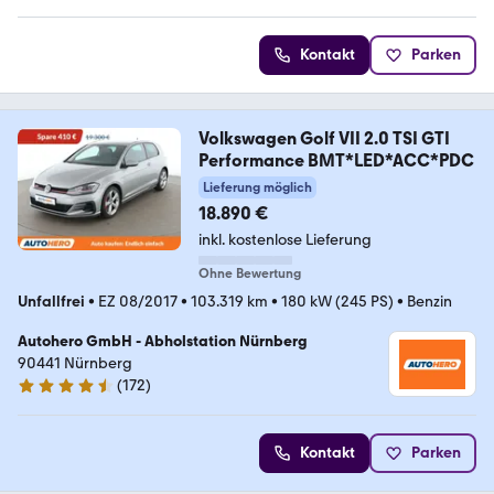
Kontakt
Parken
Volkswagen Golf VII 2.0 TSI GTI
Performance BMT*LED*ACC*PDC
Lieferung möglich
18.890 €
inkl. kostenlose Lieferung
Ohne Bewertung
Unfallfrei
•
EZ 08/2017
•
103.319 km
•
180 kW (245 PS)
•
Benzin
Autohero GmbH - Abholstation Nürnberg
90441 Nürnberg
(
172
)
4.5 Sterne
Kontakt
Parken