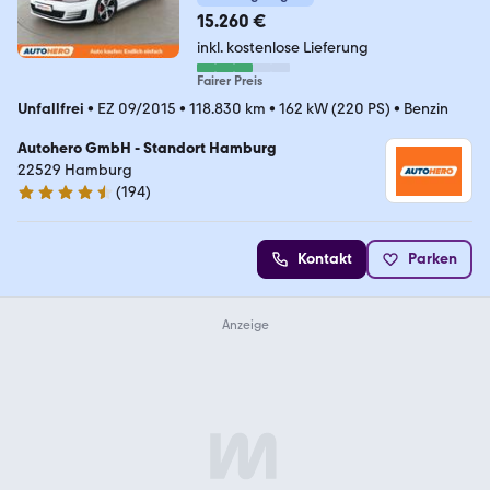
15.260 €
inkl. kostenlose Lieferung
Fairer Preis
Unfallfrei
•
EZ 09/2015
•
118.830 km
•
162 kW (220 PS)
•
Benzin
Autohero GmbH - Standort Hamburg
22529 Hamburg
(
194
)
4.6 Sterne
Kontakt
Parken