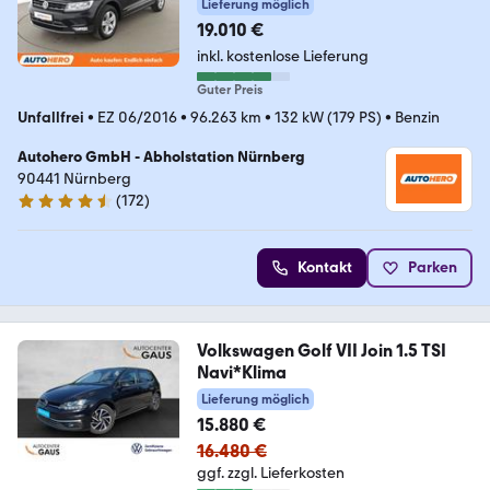
Lieferung möglich
19.010 €
inkl. kostenlose Lieferung
Guter Preis
Unfallfrei
•
EZ 06/2016
•
96.263 km
•
132 kW (179 PS)
•
Benzin
Autohero GmbH - Abholstation Nürnberg
90441 Nürnberg
(
172
)
4.5 Sterne
Kontakt
Parken
Volkswagen Golf VII Join 1.5 TSI
Navi*Klima
Lieferung möglich
15.880 €
16.480 €
ggf. zzgl. Lieferkosten