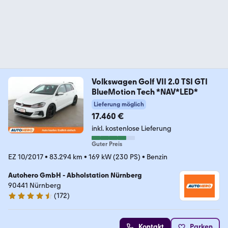
Volkswagen Golf VII 2.0 TSI GTI
BlueMotion Tech *NAV*LED*
Lieferung möglich
17.460 €
inkl. kostenlose Lieferung
Guter Preis
EZ 10/2017
•
83.294 km
•
169 kW (230 PS)
•
Benzin
Autohero GmbH - Abholstation Nürnberg
90441 Nürnberg
(
172
)
4.5 Sterne
Kontakt
Parken