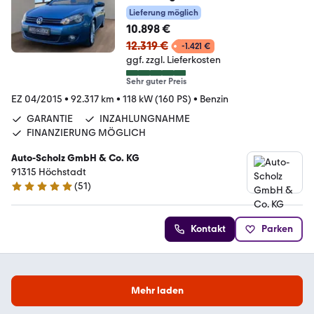
PARK
Lieferung möglich
ASSIST+NAVI+WINDSCHOTT+BC
10.898 €
12.319 €
-1.421 €
ggf. zzgl. Lieferkosten
Sehr guter Preis
EZ 04/2015
•
92.317 km
•
118 kW (160 PS)
•
Benzin
GARANTIE
INZAHLUNGNAHME
FINANZIERUNG MÖGLICH
Auto-Scholz GmbH & Co. KG
91315 Höchstadt
(
51
)
4.8 Sterne
Kontakt
Parken
Mehr laden