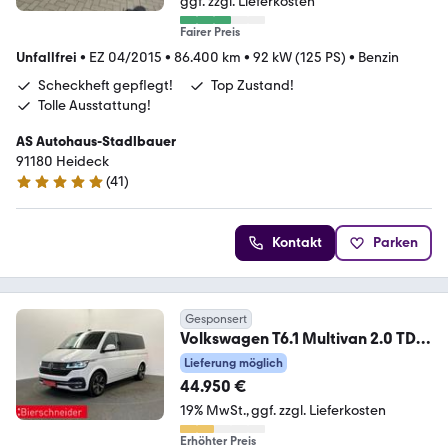
ggf. zzgl. Lieferkosten
Fairer Preis
Unfallfrei
•
EZ 04/2015
•
86.400 km
•
92 kW (125 PS)
•
Benzin
Scheckheft gepflegt!
Top Zustand!
Tolle Ausstattung!
AS Autohaus-Stadlbauer
91180 Heideck
(
41
)
5 Sterne
Kontakt
Parken
Gesponsert
Volkswagen T6.1 Multivan 2.0 TDI
DSG 4Mo Generation Six AHK
Lieferung möglich
44.950 €
19% MwSt.
ggf. zzgl. Lieferkosten
Erhöhter Preis