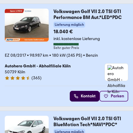
Volkswagen Golf VII 2.0 TSI GTI
Performance BM Aut.*LED*PDC
Lieferung möglich
18.040 €
inkl. kostenlose Lieferung
Sehr guter Preis
EZ 08/2017
•
98.987 km
•
180 kW (245 PS)
•
Benzin
Autohero GmbH - Abholfiliale Köln
50739 Köln
(
365
)
4.6 Sterne
Kontakt
Parken
Volkswagen Golf VII 2.0 TSI GTI
BlueMotion Tech*NAVI*PDC*
Lieferung möglich