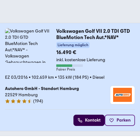
Volkswagen Golf VII 2.0 TDI GTD
BlueMotion Tech Aut.*NAV*
Lieferung möglich
16.490 €
inkl. kostenlose Lieferung
Fairer Preis
EZ 03/2016
•
102.659 km
•
135 kW (184 PS)
•
Diesel
Autohero GmbH - Standort Hamburg
22529 Hamburg
(
194
)
4.6 Sterne
Kontakt
Parken