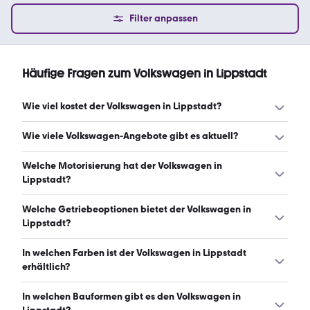
Filter anpassen
Häufige Fragen zum Volkswagen in Lippstadt
Wie viel kostet der Volkswagen in Lippstadt?
Ein guter Preis für einen Volkswagen in Lippstadt liegt
Wie viele Volkswagen-Angebote gibt es aktuell?
zwischen 21.359 € und 48.073 €. Leasingangebote
starten ab 154 € monatlich. (Stand: 9.8.2026)
Es gibt insgesamt 2.302 Volkswagen bei mobile.de, davon
Welche Motorisierung hat der Volkswagen in
2.112 Gebraucht- und 190 Neuwagen. (Stand: 9.8.2026)
Lippstadt?
Der Volkswagen in Lippstadt hat Leistungen zwischen 94
Welche Getriebeoptionen bietet der Volkswagen in
und 305 PS. (Stand: 9.8.2026)
Lippstadt?
Der Volkswagen in Lippstadt ist mit automatischem und
In welchen Farben ist der Volkswagen in Lippstadt
manuellem Getriebe erhältlich. (Stand: 9.8.2026)
erhältlich?
Den Volkswagen in Lippstadt gibt es in folgenden Farben:
In welchen Bauformen gibt es den Volkswagen in
schwarz, grau, weiß, blau, silber, rot, grün, gelb, beige,