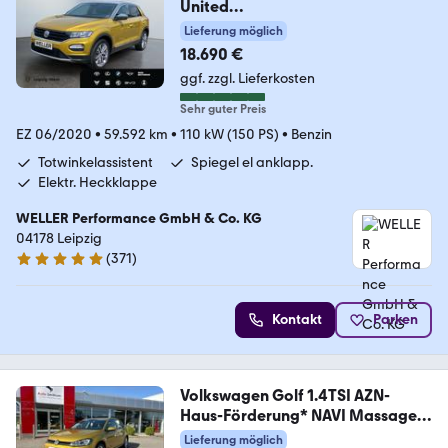
United
*StHz*ACC*SHZ*CAM*PDC*
Lieferung möglich
18.690 €
ggf. zzgl. Lieferkosten
Sehr guter Preis
EZ 06/2020
•
59.592 km
•
110 kW (150 PS)
•
Benzin
Totwinkelassistent
Spiegel el anklapp.
Elektr. Heckklappe
WELLER Performance GmbH & Co. KG
04178 Leipzig
(
371
)
4.8 Sterne
Kontakt
Parken
Volkswagen Golf 1.4TSI AZN-
Haus-Förderung* NAVI Massage
ACC
Lieferung möglich