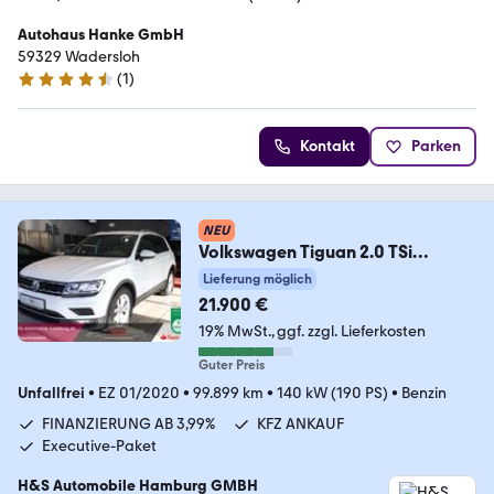
Autohaus Hanke GmbH
59329 Wadersloh
(
1
)
4.3 Sterne
Kontakt
Parken
NEU
Volkswagen Tiguan 2.0 TSi
4Motion Standheizung*
Lieferung möglich
21.900 €
19% MwSt.
ggf. zzgl. Lieferkosten
Guter Preis
Unfallfrei
•
EZ 01/2020
•
99.899 km
•
140 kW (190 PS)
•
Benzin
FINANZIERUNG AB 3,99%
KFZ ANKAUF
Executive-Paket
H&S Automobile Hamburg GMBH