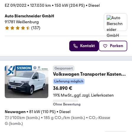
EZ 09/2022
•
127.030 km
•
150 kW (204 PS)
•
Diesel
Auto Bierschneider GmbH
91781 Weißenburg
(
137
)
4.7 Sterne
Kontakt
Parken
Gesponsert
Volkswagen Transporter Kasten
2,0 l TDI 6-Gang Radst. 3100
Lieferung möglich
36.890 €
19% MwSt.
ggf. zzgl. Lieferkosten
Ohne Bewertung
Neuwagen
•
81 kW (110 PS)
•
Diesel
7,1 l/100km (komb.)
•
185 g CO₂/km (komb.)
•
CO₂-Klasse
G (komb.)