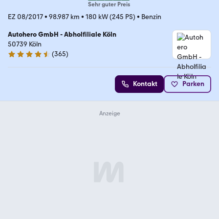
Sehr guter Preis
EZ 08/2017
•
98.987 km
•
180 kW (245 PS)
•
Benzin
Autohero GmbH - Abholfiliale Köln
50739 Köln
(
365
)
4.6 Sterne
Kontakt
Parken