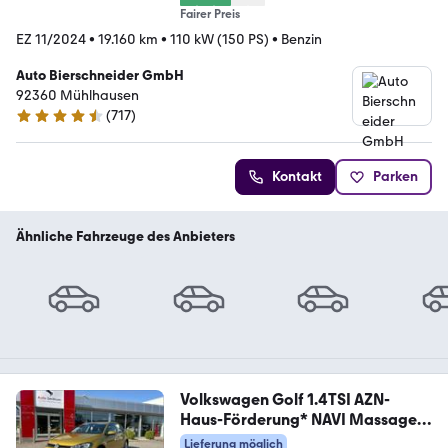
Fairer Preis
EZ 11/2024
•
19.160 km
•
110 kW (150 PS)
•
Benzin
Auto Bierschneider GmbH
92360 Mühlhausen
(
717
)
4.5 Sterne
Kontakt
Parken
Ähnliche Fahrzeuge des Anbieters
Volkswagen Golf 1.4TSI AZN-
Haus-Förderung* NAVI Massage
ACC
Lieferung möglich