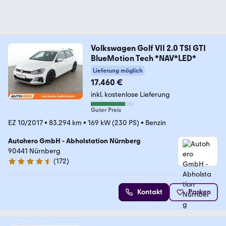
Volkswagen Golf VII 2.0 TSI GTI
BlueMotion Tech *NAV*LED*
Lieferung möglich
17.460 €
inkl. kostenlose Lieferung
Guter Preis
EZ 10/2017
•
83.294 km
•
169 kW (230 PS)
•
Benzin
Autohero GmbH - Abholstation Nürnberg
90441 Nürnberg
(
172
)
4.5 Sterne
Kontakt
Parken