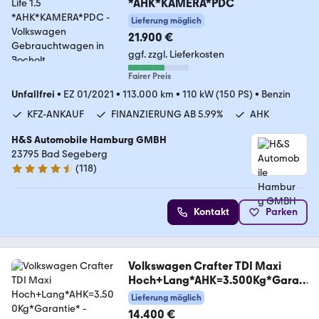
*AHK*KAMERA*PDC
Lieferung möglich
21.900 €
ggf. zzgl. Lieferkosten
Fairer Preis
Unfallfrei
•
EZ 01/2021
•
113.000 km
•
110 kW (150 PS)
•
Benzin
KFZ-ANKAUF
FINANZIERUNG AB 5.99%
AHK
H&S Automobile Hamburg GMBH
23795 Bad Segeberg
(
118
)
4.6 Sterne
Kontakt
Parken
Volkswagen Crafter TDI Maxi
Hoch+Lang*AHK=3.500Kg*Garan
tie*
Lieferung möglich
14.400 €