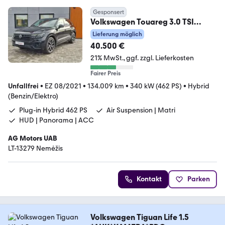
Gesponsert
Volkswagen Touareg 3.0 TSI
eHybrid 4Motion
Lieferung möglich
40.500 €
21% MwSt.
ggf. zzgl. Lieferkosten
Fairer Preis
Unfallfrei
•
EZ 08/2021
•
134.009 km
•
340 kW (462 PS)
•
Hybrid
(Benzin/Elektro)
Plug-in Hybrid 462 PS
Air Suspension | Matri
HUD | Panorama | ACC
AG Motors UAB
LT-13279 Nemėžis
Kontakt
Parken
Volkswagen Tiguan Life 1.5