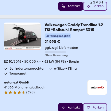
Kontakt
Parken
Volkswagen Caddy Trendline 1.2
TSI *Rollstuhl-Rampe* 3315
Lieferung möglich
21.990 €
ggf. zzgl. Lieferkosten
Ohne Bewertung
EZ 10/2016
•
50.000 km
•
62 kW (84 PS)
•
Benzin
Behindertengerechter
6-Sitze + Klima
Tempomat
autonext GmbH
41066 Mönchengladbach
(
398
)
4.7 Sterne
Kontakt
Parken