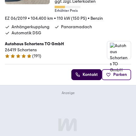
ggf. zzgl. Lieferkosten
Erhöhter Preis
EZ 06/2019
•
104.400 km
•
110 kW (150 PS)
•
Benzin
Anhängerkupplung
Panoramadach
Automatik DSG
Autohaus Schortens TO GmbH
26419 Schortens
(
191
)
5 Sterne
Kontakt
Parken