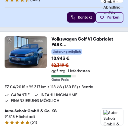
4.6 Sterne
Kontakt
Parken
Volkswagen Golf VI Cabriolet
PARK
ASSIST+NAVI+WINDSCHOTT+BC
Lieferung möglich
10.943 €
12.319 €
ggf. zzgl. Lieferkosten
Guter Preis
EZ 04/2015
•
92.317 km
•
118 kW (160 PS)
•
Benzin
GARANTIE
INZAHLUNGNAHME
FINANZIERUNG MÖGLICH
Auto-Scholz GmbH & Co. KG
91315 Höchstadt
(
51
)
4.8 Sterne