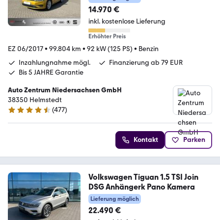
14.970 €
inkl. kostenlose Lieferung
Erhöhter Preis
EZ 06/2017
•
99.804 km
•
92 kW (125 PS)
•
Benzin
Inzahlungnahme mögl.
Finanzierung ab 79 EUR
Bis 5 JAHRE Garantie
Auto Zentrum Niedersachsen GmbH
38350 Helmstedt
(
477
)
4.5 Sterne
Kontakt
Parken
Volkswagen Tiguan 1.5 TSI Join
DSG Anhängerk Pano Kamera
Lieferung möglich
22.490 €