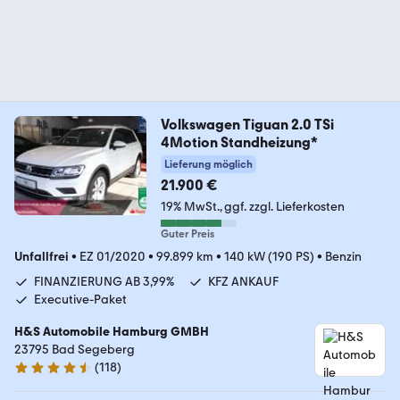
Volkswagen Tiguan 2.0 TSi
4Motion Standheizung*
Lieferung möglich
21.900 €
19% MwSt.
ggf. zzgl. Lieferkosten
Guter Preis
Unfallfrei
•
EZ 01/2020
•
99.899 km
•
140 kW (190 PS)
•
Benzin
FINANZIERUNG AB 3,99%
KFZ ANKAUF
Executive-Paket
H&S Automobile Hamburg GMBH
23795 Bad Segeberg
(
118
)
4.6 Sterne