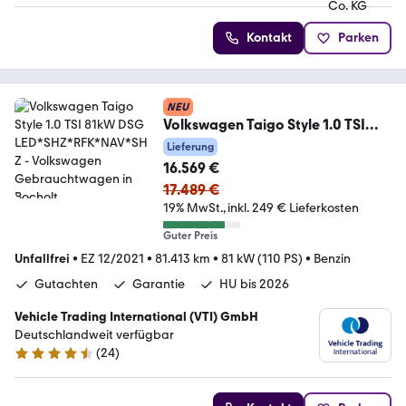
Kontakt
Parken
NEU
Volkswagen Taigo Style 1.0 TSI
81kW DSG
Lieferung
LED*SHZ*RFK*NAV*SHZ
16.569 €
17.489 €
19% MwSt.
inkl. 249 € Lieferkosten
Guter Preis
Unfallfrei
•
EZ 12/2021
•
81.413 km
•
81 kW (110 PS)
•
Benzin
Gutachten
Garantie
HU bis 2026
Vehicle Trading International (VTI) GmbH
Deutschlandweit verfügbar
(
24
)
4.4 Sterne