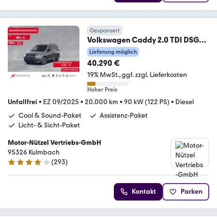
Gesponsert
Volkswagen Caddy 2.0 TDI DSG
LIFE
Lieferung möglich
LED+NAVI+GRA+SHZ+PDC+AHK
40.290 €
19% MwSt.
ggf. zzgl. Lieferkosten
Hoher Preis
Unfallfrei
•
EZ 09/2025
•
20.000 km
•
90 kW (122 PS)
•
Diesel
Cool & Sound-Paket
Assistenz-Paket
Licht- & Sicht-Paket
Motor-Nützel Vertriebs-GmbH
95326 Kulmbach
(
293
)
4.2 Sterne
Kontakt
Parken