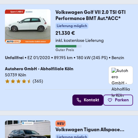
Volkswagen Golf VII 2.0 TSI GTI
Performance BMT Aut.*ACC*
Lieferung möglich
21.330 €
inkl. kostenlose Lieferung
Guter Preis
Unfallfrei
•
EZ 01/2020
•
89.195 km
•
180 kW (245 PS)
•
Benzin
Autohero GmbH - Abholfiliale Köln
50739 Köln
(
365
)
4.6 Sterne
Kontakt
Parken
NEU
Volkswagen Tiguan Allspace
Highline AHK*PANO*ACC
Lieferung möglich