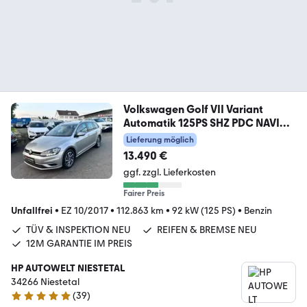
Volkswagen Golf VII Variant
Automatik 125PS SHZ PDC NAVI
AC
Lieferung möglich
13.490 €
ggf. zzgl. Lieferkosten
Fairer Preis
Unfallfrei
•
EZ 10/2017
•
112.863 km
•
92 kW (125 PS)
•
Benzin
TÜV & INSPEKTION NEU
REIFEN & BREMSE NEU
12M GARANTIE IM PREIS
HP AUTOWELT NIESTETAL
34266 Niestetal
(
39
)
5 Sterne