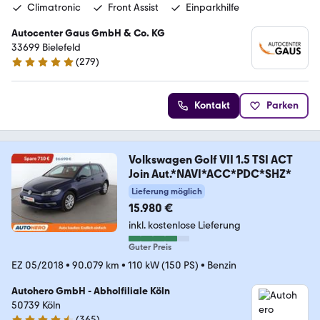
Climatronic
Front Assist
Einparkhilfe
Autocenter Gaus GmbH & Co. KG
33699 Bielefeld
(
279
)
4.9 Sterne
Kontakt
Parken
Volkswagen Golf VII 1.5 TSI ACT
Join Aut.*NAVI*ACC*PDC*SHZ*
Lieferung möglich
15.980 €
inkl. kostenlose Lieferung
Guter Preis
EZ 05/2018
•
90.079 km
•
110 kW (150 PS)
•
Benzin
Autohero GmbH - Abholfiliale Köln
50739 Köln
(
365
)