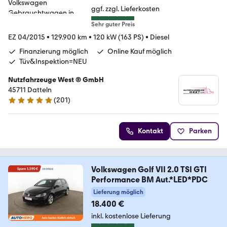
ggf. zzgl. Lieferkosten
Sehr guter Preis
EZ 04/2015
•
129.900 km
•
120 kW (163 PS)
•
Diesel
Finanzierung möglich
Online Kauf möglich
Tüv&Inspektion=NEU
Nutzfahrzeuge West ® GmbH
45711 Datteln
(
201
)
4.9 Sterne
Kontakt
Parken
Volkswagen Golf VII 2.0 TSI GTI
Performance BM Aut.*LED*PDC
Lieferung möglich
18.400 €
inkl. kostenlose Lieferung