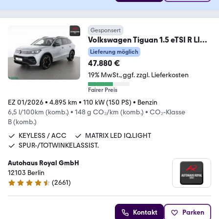
Gesponsert
Volkswagen Tiguan 1.5 eTSI R LINE
STANDHZ,HUD,360°,MASSAGE
Lieferung möglich
47.880 €
19% MwSt.
ggf. zzgl. Lieferkosten
Fairer Preis
EZ 01/2026
•
4.895 km
•
110 kW (150 PS)
•
Benzin
6,5 l/100km (komb.)
•
148 g CO₂/km (komb.)
•
CO₂-Klasse
B (komb.)
KEYLESS / ACC
MATRIX LED IQ.LIGHT
SPUR-/TOTWINKELASSIST.
Autohaus Royal GmbH
12103 Berlin
(
2661
)
4.6 Sterne
Kontakt
Parken