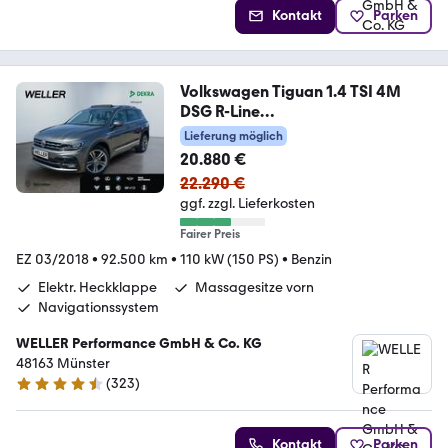
Kontakt
Parken
Volkswagen Tiguan 1.4 TSI 4M
DSG R-Line
*LED*Pano*SHZ*RCam*
Lieferung möglich
20.880 €
22.290 €
ggf. zzgl. Lieferkosten
Fairer Preis
EZ 03/2018
•
92.500 km
•
110 kW (150 PS)
•
Benzin
Elektr. Heckklappe
Massagesitze vorn
Navigationssystem
WELLER Performance GmbH & Co. KG
48163 Münster
(
323
)
4.3 Sterne
Kontakt
Parken