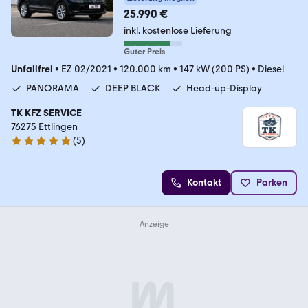
25.990 €
inkl. kostenlose Lieferung
Guter Preis
Unfallfrei
•
EZ 02/2021
•
120.000 km
•
147 kW (200 PS)
•
Diesel
PANORAMA
DEEP BLACK
Head-up-Display
TK KFZ SERVICE
76275 Ettlingen
(
5
)
4.9 Sterne
Kontakt
Parken