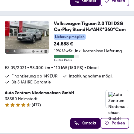
Kontakt
Parken
Volkswagen Tiguan 2.0 TDI DSG
CarPlay StandHz*AHK*360°Cam
Lieferung möglich
24.888 €
19% MwSt.
inkl. kostenlose Lieferung
Guter Preis
EZ 09/2021
•
98.000 km
•
110 kW (150 PS)
•
Diesel
Finanzierung ab 149EUR
Inzahlungnahme mögl.
Bis 5 JAHRE Garantie
Auto Zentrum Niedersachsen GmbH
38350 Helmstedt
(
477
)
4.5 Sterne
Kontakt
Parken