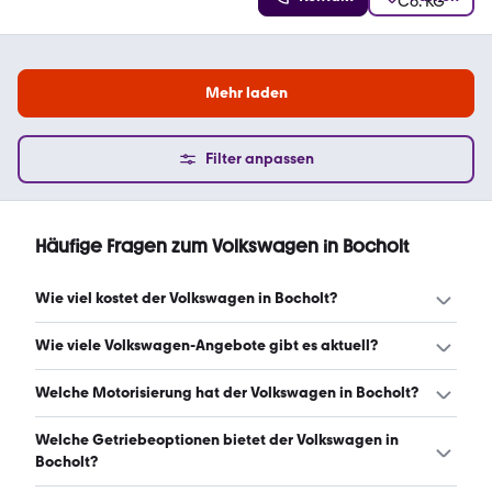
Mehr laden
Filter anpassen
Häufige Fragen zum Volkswagen in Bocholt
Wie viel kostet der Volkswagen in Bocholt?
Ein guter Preis für einen Volkswagen in Bocholt liegt
Wie viele Volkswagen-Angebote gibt es aktuell?
zwischen 23.448 € und 48.744 €. Leasingangebote
starten ab 140 € monatlich. (Stand: 6.8.2026)
Es gibt insgesamt 2.283 Volkswagen bei mobile.de, davon
Welche Motorisierung hat der Volkswagen in Bocholt?
2.056 Gebraucht- und 227 Neuwagen. (Stand: 6.8.2026)
Der Volkswagen in Bocholt hat Leistungen zwischen 95
Welche Getriebeoptionen bietet der Volkswagen in
und 304 PS. (Stand: 6.8.2026)
Bocholt?