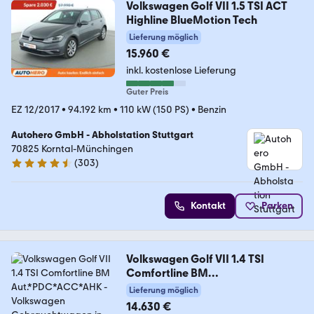
Volkswagen Golf VII 1.5 TSI ACT
Highline BlueMotion Tech
Lieferung möglich
15.960 €
inkl. kostenlose Lieferung
Guter Preis
EZ 12/2017
•
94.192 km
•
110 kW (150 PS)
•
Benzin
Autohero GmbH - Abholstation Stuttgart
70825 Korntal-Münchingen
(
303
)
4.4 Sterne
Kontakt
Parken
Volkswagen Golf VII 1.4 TSI
Comfortline BM
Aut.*PDC*ACC*AHK
Lieferung möglich
14.630 €