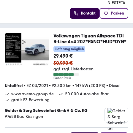
Kontakt
Parken
Volkswagen Tiguan Allspace TDI
R-Line 4x4 20Z*PANO*HUD*DYN*
Lieferung möglich
29.490 €
30.990 €
ggf. zzgl. Lieferkosten
Guter Preis
Unfallfrei
•
EZ 03/2021
•
92.300 km
•
147 kW (200 PS)
•
Diesel
www.avemo-group.de
20.000 Autos abrufbar
gratis FZ-Bewertung
Gelder & Sorg Schweinfurt GmbH & Co. KG
97688 Bad Kissingen