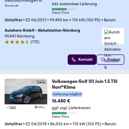
inkl. kostenlose Lieferung
Fairer Preis
Unfallfrei
•
EZ 06/2017
•
99.490 km
•
110 kW (150 PS)
•
Benzin
Autohero GmbH - Abholstation Nürnberg
90441 Nürnberg
(
172
)
4.5 Sterne
Kontakt
Parken
Volkswagen Golf VII Join 1.5 TSI
Navi*Klima
Lieferung möglich
16.480 €
ggf. zzgl. Lieferkosten
Fairer Preis
Unfallfrei
•
EZ 04/2018
•
86.056 km
•
110 kW (150 PS)
•
Benzin