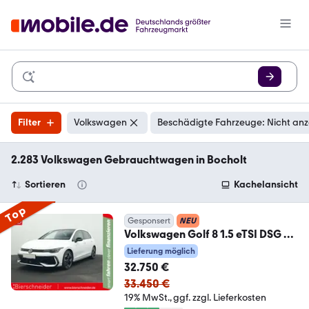
Filter
Volkswagen
Beschädigte Fahrzeuge: Nicht an
2.283 Volkswagen Gebrauchtwagen in Bocholt
Sortieren
Kachelansicht
Top
Gesponsert
NEU
Volkswagen Golf 8 1.5 eTSI DSG R-
Line BLACK STYLE PANO IQ.L
Lieferung möglich
32.750 €
33.450 €
19% MwSt.
ggf. zzgl. Lieferkosten