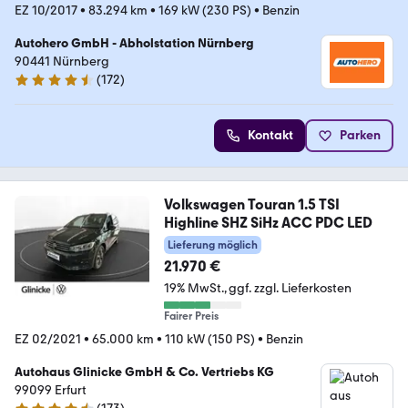
EZ 10/2017
•
83.294 km
•
169 kW (230 PS)
•
Benzin
Autohero GmbH - Abholstation Nürnberg
90441 Nürnberg
(
172
)
4.5 Sterne
Kontakt
Parken
Volkswagen Touran 1.5 TSI
Highline SHZ SiHz ACC PDC LED
Lieferung möglich
21.970 €
19% MwSt.
ggf. zzgl. Lieferkosten
Fairer Preis
EZ 02/2021
•
65.000 km
•
110 kW (150 PS)
•
Benzin
Autohaus Glinicke GmbH & Co. Vertriebs KG
99099 Erfurt