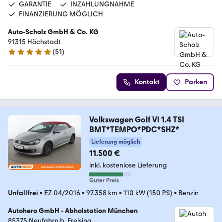
GARANTIE
INZAHLUNGNAHME
FINANZIERUNG MÖGLICH
Auto-Scholz GmbH & Co. KG
91315 Höchstadt
(
51
)
4.8 Sterne
Kontakt
Parken
Volkswagen Golf VI 1.4 TSI
BMT*TEMPO*PDC*SHZ*
Lieferung möglich
11.500 €
inkl. kostenlose Lieferung
Guter Preis
Unfallfrei
•
EZ 04/2016
•
97.358 km
•
110 kW (150 PS)
•
Benzin
Autohero GmbH - Abholstation München
85375 Neufahrn b. Freising