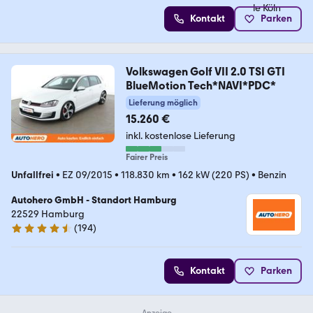
Kontakt
Parken
Volkswagen Golf VII 2.0 TSI GTI
BlueMotion Tech*NAVI*PDC*
Lieferung möglich
15.260 €
inkl. kostenlose Lieferung
Fairer Preis
Unfallfrei
•
EZ 09/2015
•
118.830 km
•
162 kW (220 PS)
•
Benzin
Autohero GmbH - Standort Hamburg
22529 Hamburg
(
194
)
4.6 Sterne
Kontakt
Parken