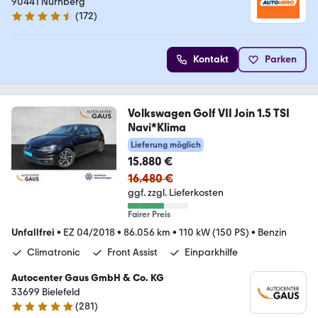
90441 Nürnberg
(
172
)
4.5 Sterne
Kontakt
Parken
Volkswagen Golf VII Join 1.5 TSI
Navi*Klima
Lieferung möglich
15.880 €
16.480 €
ggf. zzgl. Lieferkosten
Fairer Preis
Unfallfrei
•
EZ 04/2018
•
86.056 km
•
110 kW (150 PS)
•
Benzin
Climatronic
Front Assist
Einparkhilfe
Autocenter Gaus GmbH & Co. KG
33699 Bielefeld
(
281
)
4.9 Sterne