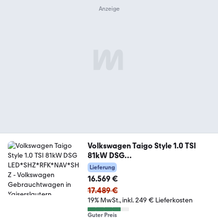
Volkswagen Taigo Style 1.0 TSI
81kW DSG
LED*SHZ*RFK*NAV*SHZ
Lieferung
16.569 €
17.489 €
19% MwSt.
inkl. 249 € Lieferkosten
Guter Preis