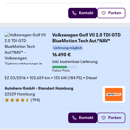
Kontakt
Parken
Volkswagen Golf VII 2.0 TDI GTD
BlueMotion Tech Aut.*NAV*
Lieferung möglich
16.490 €
inkl. kostenlose Lieferung
Fairer Preis
EZ 03/2016
•
102.659 km
•
135 kW (184 PS)
•
Diesel
Autohero GmbH - Standort Hamburg
22529 Hamburg
(
194
)
4.6 Sterne
Kontakt
Parken