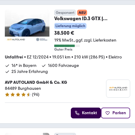
Gesponsert
NEU
Volkswagen ID.3 GTX |
STANDKLIMA | NAVI | PANO | ACC |
Lieferung möglich
38.500 €
19% MwSt.
ggf. zzgl. Lieferkosten
Guter Preis
Unfallfrei
•
EZ 12/2024
•
19.051 km
•
210 kW (286 PS)
•
Elektro
16* in Bayern
1600 Fahrzeuge
25 Jahre Erfahrung
AVP AUTOLAND GmbH & Co. KG
84489 Burghausen
(
96
)
4.7 Sterne
Kontakt
Parken