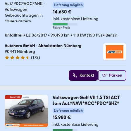
Aut.*PDC*ACC*AHK
Lieferung möglich
14.630 €
inkl. kostenlose Lieferung
Fairer Preis
Unfallfrei
•
EZ 06/2017
•
99.490 km
•
110 kW (150 PS)
•
Benzin
Autohero GmbH - Abholstation Nürnberg
90441 Nürnberg
(
172
)
4.5 Sterne
Kontakt
Parken
Volkswagen Golf VII 1.5 TSI ACT
Join Aut.*NAVI*ACC*PDC*SHZ*
Lieferung möglich
15.980 €
inkl. kostenlose Lieferung