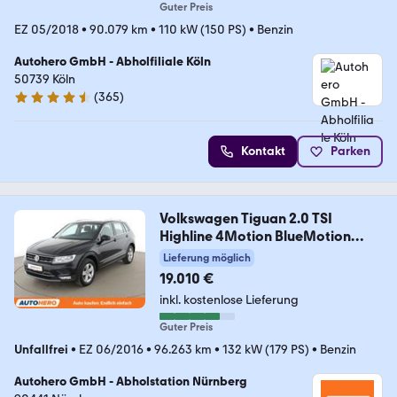
Guter Preis
EZ 05/2018
•
90.079 km
•
110 kW (150 PS)
•
Benzin
Autohero GmbH - Abholfiliale Köln
50739 Köln
(
365
)
4.6 Sterne
Kontakt
Parken
Volkswagen Tiguan 2.0 TSI
Highline 4Motion BlueMotion
Tech
Lieferung möglich
19.010 €
inkl. kostenlose Lieferung
Guter Preis
Unfallfrei
•
EZ 06/2016
•
96.263 km
•
132 kW (179 PS)
•
Benzin
Autohero GmbH - Abholstation Nürnberg