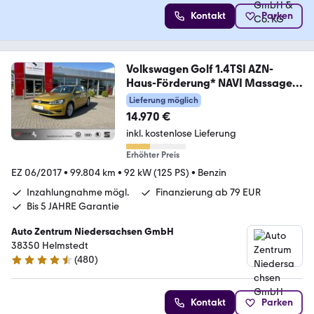
Kontakt
Parken
Volkswagen Golf 1.4TSI AZN-
Haus-Förderung* NAVI Massage
ACC
Lieferung möglich
14.970 €
inkl. kostenlose Lieferung
Erhöhter Preis
EZ 06/2017
•
99.804 km
•
92 kW (125 PS)
•
Benzin
Inzahlungnahme mögl.
Finanzierung ab 79 EUR
Bis 5 JAHRE Garantie
Auto Zentrum Niedersachsen GmbH
38350 Helmstedt
(
480
)
4.5 Sterne
Kontakt
Parken