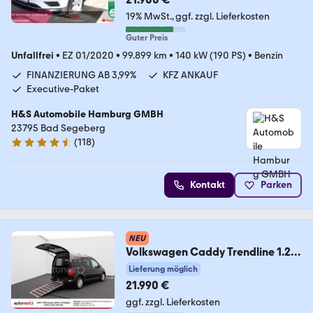
19% MwSt.
ggf. zzgl. Lieferkosten
Guter Preis
Unfallfrei
•
EZ 01/2020
•
99.899 km
•
140 kW (190 PS)
•
Benzin
FINANZIERUNG AB 3,99%
KFZ ANKAUF
Executive-Paket
H&S Automobile Hamburg GMBH
23795 Bad Segeberg
(
118
)
4.6 Sterne
Kontakt
Parken
NEU
Volkswagen Caddy Trendline 1.2
TSI *Rollstuhl-Rampe* 3315
Lieferung möglich
21.990 €
ggf. zzgl. Lieferkosten