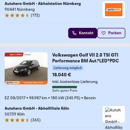
Autohero GmbH - Abholstation Nürnberg
90441 Nürnberg
(
172
)
4.5 Sterne
Kontakt
Parken
Volkswagen Golf VII 2.0 TSI GTI
Performance BM Aut.*LED*PDC
Lieferung möglich
18.040 €
inkl. kostenlose Lieferung
Sehr guter Preis
EZ 08/2017
•
98.987 km
•
180 kW (245 PS)
•
Benzin
Autohero GmbH - Abholfiliale Köln
50739 Köln
(
365
)
4.6 Sterne