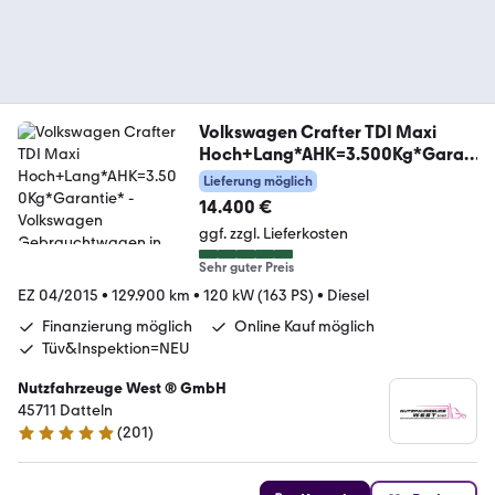
Volkswagen Crafter TDI Maxi
Hoch+Lang*AHK=3.500Kg*Garan
tie*
Lieferung möglich
14.400 €
ggf. zzgl. Lieferkosten
Sehr guter Preis
EZ 04/2015
•
129.900 km
•
120 kW (163 PS)
•
Diesel
Finanzierung möglich
Online Kauf möglich
Tüv&Inspektion=NEU
Nutzfahrzeuge West ® GmbH
45711 Datteln
(
201
)
4.9 Sterne