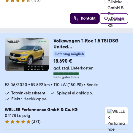
(
173
)
4.4 Sterne
Kontakt
Parken
Volkswagen T-Roc 1.5 TSI DSG
United
*StHz*ACC*SHZ*CAM*PDC*
Lieferung möglich
18.690 €
ggf. zzgl. Lieferkosten
Sehr guter Preis
EZ 06/2020
•
59.592 km
•
110 kW (150 PS)
•
Benzin
Totwinkelassistent
Spiegel el anklapp.
Elektr. Heckklappe
WELLER Performance GmbH & Co. KG
04178 Leipzig
(
371
)
4.8 Sterne