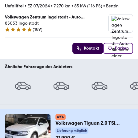
Unfallfrei
•
EZ 07/2024
•
7.270 km
•
85 kW (116 PS)
•
Benzin
Volkswagen Zentrum Ingolstadt - Auto
Bierschneider GmbH & Co. KG
85053 Ingolstadt
(
189
)
5 Sterne
Kontakt
Parken
Ähnliche Fahrzeuge des Anbieters
NEU
Volkswagen Tiguan 2.0 TSi
4Motion Standheizung*
Lieferung möglich
21.900 €