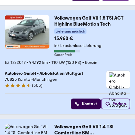
Volkswagen Golf VII 1.5 TSI ACT
Highline BlueMotion Tech
Lieferung möglich
15.960 €
inkl. kostenlose Lieferung
Guter Preis
EZ 12/2017
•
94.192 km
•
110 kW (150 PS)
•
Benzin
Autohero GmbH - Abholstation Stuttgart
70825 Korntal-Münchingen
(
303
)
4.4 Sterne
Kontakt
Parken
Volkswagen Golf VII 1.4 TSI
Comfortline BM