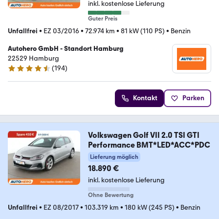
inkl. kostenlose Lieferung
Guter Preis
Unfallfrei
•
EZ 03/2016
•
72.974 km
•
81 kW (110 PS)
•
Benzin
Autohero GmbH - Standort Hamburg
22529 Hamburg
(
194
)
4.6 Sterne
Kontakt
Parken
Volkswagen Golf VII 2.0 TSI GTI
Performance BMT*LED*ACC*PDC
Lieferung möglich
18.890 €
inkl. kostenlose Lieferung
Ohne Bewertung
Unfallfrei
•
EZ 08/2017
•
103.319 km
•
180 kW (245 PS)
•
Benzin