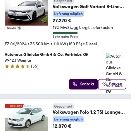
Gesponsert
Volkswagen Golf Variant R-Line
TDI 150 PS | Pano | Navi uvm
Lieferung möglich
27.270 €
19% MwSt.
ggf. zzgl. Lieferkosten
Sehr guter Preis
EZ 06/2024
•
35.500 km
•
110 kW (150 PS)
•
Diesel
Autohaus Glinicke GmbH & Co. Vertriebs KG
99423 Weimar
(
55
)
4.4 Sterne
Kontakt
Parken
Gesponsert
Volkswagen Polo 1.2 TSI Lounge
BMT*ACC*PDC*KLIMA*ALU*
Lieferung möglich
12.070 €