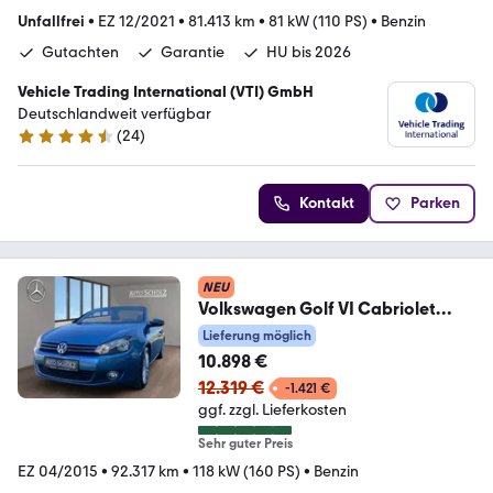
Unfallfrei
•
EZ 12/2021
•
81.413 km
•
81 kW (110 PS)
•
Benzin
Gutachten
Garantie
HU bis 2026
Vehicle Trading International (VTI) GmbH
Deutschlandweit verfügbar
(
24
)
4.4 Sterne
Kontakt
Parken
NEU
Volkswagen Golf VI Cabriolet
PARK
Lieferung möglich
ASSIST+NAVI+WINDSCHOTT+BC
10.898 €
12.319 €
-1.421 €
ggf. zzgl. Lieferkosten
Sehr guter Preis
EZ 04/2015
•
92.317 km
•
118 kW (160 PS)
•
Benzin