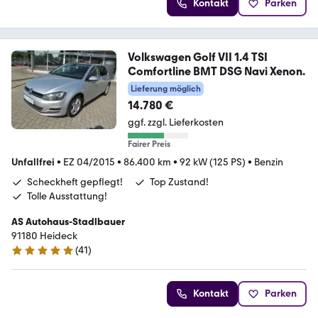
Kontakt
Parken
Volkswagen Golf VII 1.4 TSI
Comfortline BMT DSG Navi Xenon.
Lieferung möglich
14.780 €
ggf. zzgl. Lieferkosten
Fairer Preis
Unfallfrei
•
EZ 04/2015
•
86.400 km
•
92 kW (125 PS)
•
Benzin
Scheckheft gepflegt!
Top Zustand!
Tolle Ausstattung!
AS Autohaus-Stadlbauer
91180 Heideck
(
41
)
5 Sterne
Kontakt
Parken