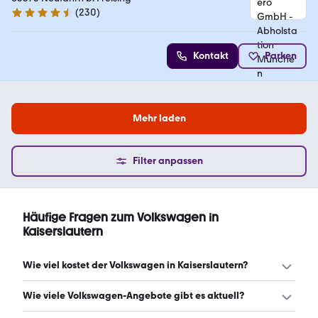
(
230
)
4.4 Sterne
Kontakt
Parken
Mehr laden
Filter anpassen
Häufige Fragen zum Volkswagen in
Kaiserslautern
Wie viel kostet der Volkswagen in Kaiserslautern?
Ein guter Preis für einen Volkswagen in Kaiserslautern liegt
Wie viele Volkswagen-Angebote gibt es aktuell?
zwischen 23.802 € und 48.743 €. Leasingangebote