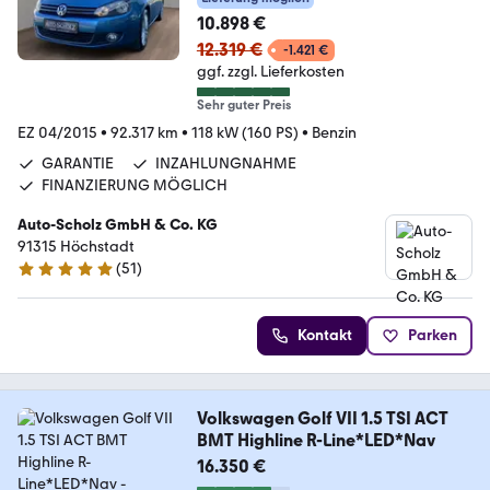
10.898 €
12.319 €
-1.421 €
ggf. zzgl. Lieferkosten
Sehr guter Preis
EZ 04/2015
•
92.317 km
•
118 kW (160 PS)
•
Benzin
GARANTIE
INZAHLUNGNAHME
FINANZIERUNG MÖGLICH
Auto-Scholz GmbH & Co. KG
91315 Höchstadt
(
51
)
4.8 Sterne
Kontakt
Parken
Volkswagen Golf VII 1.5 TSI ACT
BMT Highline R-Line*LED*Nav
16.350 €