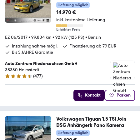
ACC
Lieferung möglich
14.970 €
inkl. kostenlose Lieferung
Erhöhter Preis
EZ 06/2017
•
99.804 km
•
92 kW (125 PS)
•
Benzin
Inzahlungnahme mögl.
Finanzierung ab 79 EUR
Bis 5 JAHRE Garantie
Auto Zentrum Niedersachsen GmbH
38350 Helmstedt
(
477
)
4.5 Sterne
Kontakt
Parken
Volkswagen Tiguan 1.5 TSI Join
DSG Anhängerk Pano Kamera
Lieferung möglich