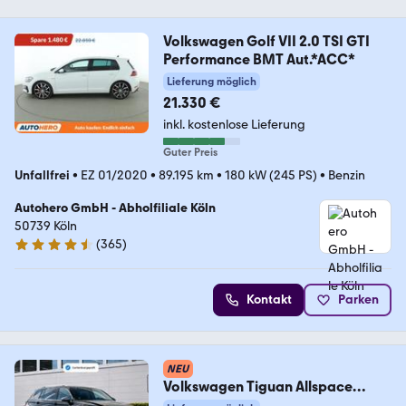
Volkswagen Golf VII 2.0 TSI GTI
Performance BMT Aut.*ACC*
Lieferung möglich
21.330 €
inkl. kostenlose Lieferung
Guter Preis
Unfallfrei
•
EZ 01/2020
•
89.195 km
•
180 kW (245 PS)
•
Benzin
Autohero GmbH - Abholfiliale Köln
50739 Köln
(
365
)
4.6 Sterne
Kontakt
Parken
NEU
Volkswagen Tiguan Allspace
Highline AHK*PANO*ACC