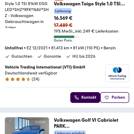
Volkswagen Taigo Style 1.0 TSI
81kW DSG
Lieferung
LED*SHZ*RFK*NAV*SHZ
16.569 €
17.489 €
19% MwSt.
inkl. 249 € Lieferkosten
Guter Preis
Unfallfrei
•
EZ 12/2021
•
81.413 km
•
81 kW (110 PS)
•
Benzin
Gutachten
Garantie
HU bis 2026
Vehicle Trading International (VTI) GmbH
Deutschlandweit verfügbar
(
24
)
4.4 Sterne
Kontakt
Parken
Volkswagen Golf VI Cabriolet
PARK
ASSIST+NAVI+WINDSCHOTT+BC
Lieferung möglich