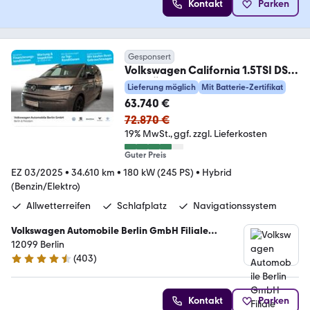
Kontakt
Parken
Gesponsert
Volkswagen California 1.5TSI DSG
4x4 LÜ eHybrid BEACH TOUR
Lieferung möglich
Mit Batterie-Zertifikat
63.740 €
72.870 €
19% MwSt.
ggf. zzgl. Lieferkosten
Guter Preis
EZ 03/2025
•
34.610 km
•
180 kW (245 PS)
•
Hybrid
(Benzin/Elektro)
Allwetterreifen
Schlafplatz
Navigationssystem
Volkswagen Automobile Berlin GmbH Filiale
Tempelhof
12099 Berlin
(
403
)
4.4 Sterne
Kontakt
Parken