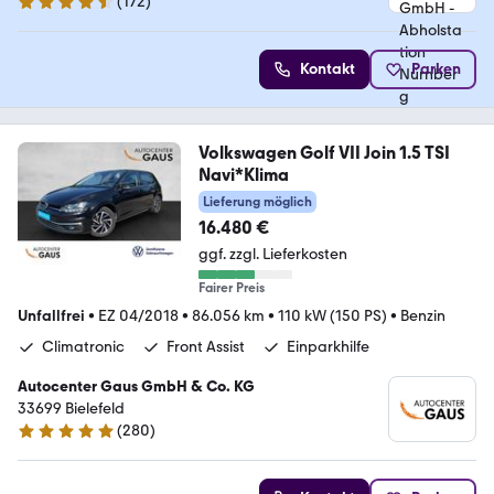
(
172
)
4.5 Sterne
Kontakt
Parken
Volkswagen Golf VII Join 1.5 TSI
Navi*Klima
Lieferung möglich
16.480 €
ggf. zzgl. Lieferkosten
Fairer Preis
Unfallfrei
•
EZ 04/2018
•
86.056 km
•
110 kW (150 PS)
•
Benzin
Climatronic
Front Assist
Einparkhilfe
Autocenter Gaus GmbH & Co. KG
33699 Bielefeld
(
280
)
4.9 Sterne