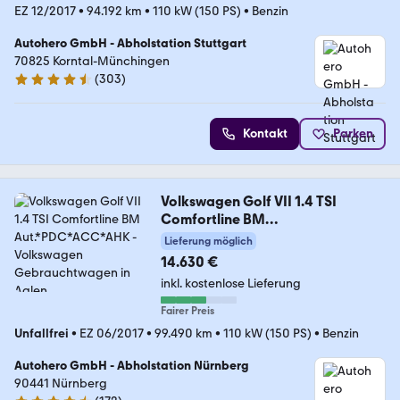
EZ 12/2017
•
94.192 km
•
110 kW (150 PS)
•
Benzin
Autohero GmbH - Abholstation Stuttgart
70825 Korntal-Münchingen
(
303
)
4.4 Sterne
Kontakt
Parken
Volkswagen Golf VII 1.4 TSI
Comfortline BM
Aut.*PDC*ACC*AHK
Lieferung möglich
14.630 €
inkl. kostenlose Lieferung
Fairer Preis
Unfallfrei
•
EZ 06/2017
•
99.490 km
•
110 kW (150 PS)
•
Benzin
Autohero GmbH - Abholstation Nürnberg
90441 Nürnberg