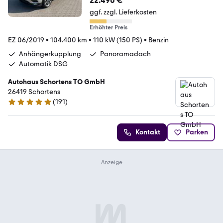
22.490 €
ggf. zzgl. Lieferkosten
Erhöhter Preis
EZ 06/2019
•
104.400 km
•
110 kW (150 PS)
•
Benzin
Anhängerkupplung
Panoramadach
Automatik DSG
Autohaus Schortens TO GmbH
26419 Schortens
(
191
)
5 Sterne
Kontakt
Parken