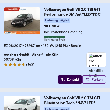
Volkswagen Golf VII 2.0 TSI GTI
Performance BM Aut.*LED*PDC
Lieferung möglich
18.040 €
inkl. kostenlose Lieferung
Sehr guter Preis
EZ 08/2017
•
98.987 km
•
180 kW (245 PS)
•
Benzin
Autohero GmbH - Abholfiliale Köln
50739 Köln
(
365
)
4.6 Sterne
Kontakt
Parken
Volkswagen Golf VII 2.0 TSI GTI
BlueMotion Tech *NAV*LED*
Lieferung möglich