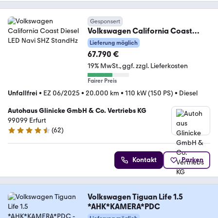
Gesponsert
Volkswagen California Coast
Diesel LED Navi SHZ StandHz
Lieferung möglich
67.790 €
19% MwSt.
ggf. zzgl. Lieferkosten
Fairer Preis
Unfallfrei
•
EZ 06/2025
•
20.000 km
•
110 kW (150 PS)
•
Diesel
Autohaus Glinicke GmbH & Co. Vertriebs KG
99099 Erfurt
(
62
)
4.5 Sterne
Kontakt
Parken
Volkswagen Tiguan Life 1.5
*AHK*KAMERA*PDC