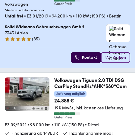
Guter Preis
Unfallfrei
•
EZ 01/2019
•
94.200 km
•
110 kW (150 PS)
•
Benzin
Solid Widmann Gebrauchtwagen GmbH
73431 Aalen
(
85
)
4.8 Sterne
Kontakt
Parken
Volkswagen Tiguan 2.0 TDI DSG
CarPlay StandHz*AHK*360°Cam
Lieferung möglich
24.888 €
19% MwSt.
inkl. kostenlose Lieferung
Guter Preis
EZ 09/2021
•
98.000 km
•
110 kW (150 PS)
•
Diesel
Finanzierung ab 149EUR
Inzahlungnahme mögl.