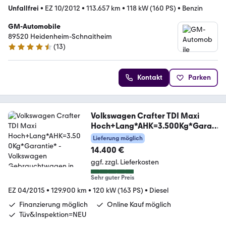
Unfallfrei
•
EZ 10/2012
•
113.657 km
•
118 kW (160 PS)
•
Benzin
GM-Automobile
89520 Heidenheim-Schnaitheim
(
13
)
4.7 Sterne
Kontakt
Parken
Volkswagen Crafter TDI Maxi
Hoch+Lang*AHK=3.500Kg*Garan
tie*
Lieferung möglich
14.400 €
ggf. zzgl. Lieferkosten
Sehr guter Preis
EZ 04/2015
•
129.900 km
•
120 kW (163 PS)
•
Diesel
Finanzierung möglich
Online Kauf möglich
Tüv&Inspektion=NEU