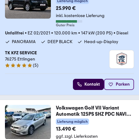
Lieferung möglich
25.990 €
inkl. kostenlose Lieferung
Guter Preis
Unfallfrei
•
EZ 02/2021
•
120.000 km
•
147 kW (200 PS)
•
Diesel
PANORAMA
DEEP BLACK
Head-up-Display
TK KFZ SERVICE
76275 Ettlingen
(
5
)
4.9 Sterne
Kontakt
Parken
Volkswagen Golf VII Variant
Automatik 125PS SHZ PDC NAVI
AC
Lieferung möglich
13.490 €
ggf. zzgl. Lieferkosten