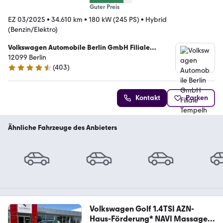
Guter Preis
EZ 03/2025
•
34.610 km
•
180 kW (245 PS)
•
Hybrid
(Benzin/Elektro)
Volkswagen Automobile Berlin GmbH Filiale
Tempelhof
12099 Berlin
(
403
)
4.4 Sterne
Kontakt
Parken
Ähnliche Fahrzeuge des Anbieters
Volkswagen Golf 1.4TSI AZN-
Haus-Förderung* NAVI Massage