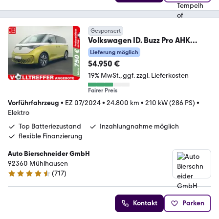
Gesponsert
Volkswagen ID. Buzz Pro AHK
IQ.LIGHT KAMERA NAVI ACC
Lieferung möglich
54.950 €
19% MwSt.
ggf. zzgl. Lieferkosten
Fairer Preis
Vorführfahrzeug
•
EZ 07/2024
•
24.800 km
•
210 kW (286 PS)
•
Elektro
Top Batteriezustand
Inzahlungnahme möglich
flexible Finanzierung
Auto Bierschneider GmbH
92360 Mühlhausen
(
717
)
4.5 Sterne
Kontakt
Parken