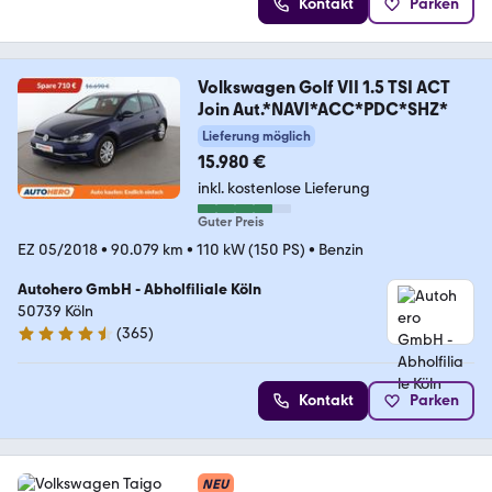
Kontakt
Parken
Volkswagen Golf VII 1.5 TSI ACT
Join Aut.*NAVI*ACC*PDC*SHZ*
Lieferung möglich
15.980 €
inkl. kostenlose Lieferung
Guter Preis
EZ 05/2018
•
90.079 km
•
110 kW (150 PS)
•
Benzin
Autohero GmbH - Abholfiliale Köln
50739 Köln
(
365
)
4.6 Sterne
Kontakt
Parken
NEU