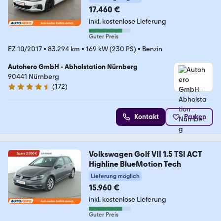
17.460 €
inkl. kostenlose Lieferung
Guter Preis
EZ 10/2017
•
83.294 km
•
169 kW (230 PS)
•
Benzin
Autohero GmbH - Abholstation Nürnberg
90441 Nürnberg
(
172
)
4.5 Sterne
Kontakt
Parken
Volkswagen Golf VII 1.5 TSI ACT
Highline BlueMotion Tech
Lieferung möglich
15.960 €
inkl. kostenlose Lieferung
Guter Preis