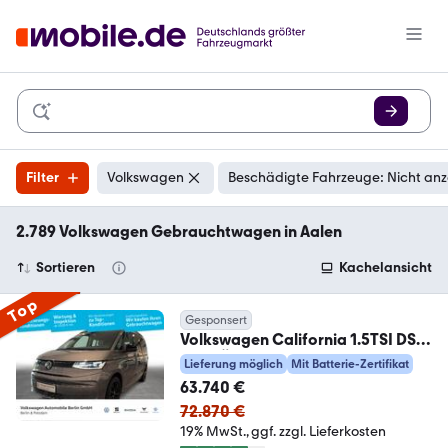
Filter
Volkswagen
Beschädigte Fahrzeuge: Nicht an
2.789 Volkswagen Gebrauchtwagen in Aalen
Sortieren
Kachelansicht
Top
Gesponsert
Volkswagen California 1.5TSI DSG
4x4 LÜ eHybrid BEACH TOUR
Lieferung möglich
Mit Batterie-Zertifikat
63.740 €
72.870 €
19% MwSt.
ggf. zzgl. Lieferkosten