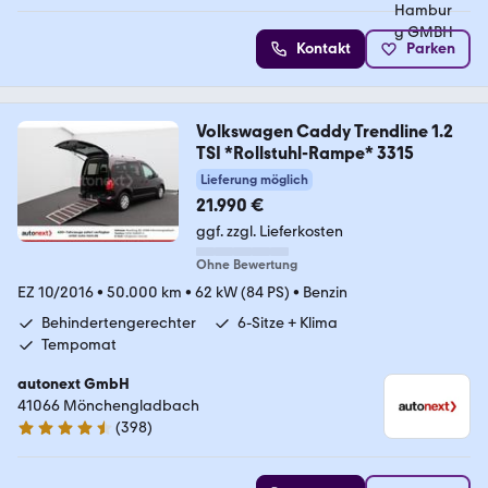
Kontakt
Parken
Volkswagen Caddy Trendline 1.2
TSI *Rollstuhl-Rampe* 3315
Lieferung möglich
21.990 €
ggf. zzgl. Lieferkosten
Ohne Bewertung
EZ 10/2016
•
50.000 km
•
62 kW (84 PS)
•
Benzin
Behindertengerechter
6-Sitze + Klima
Tempomat
autonext GmbH
41066 Mönchengladbach
(
398
)
4.7 Sterne