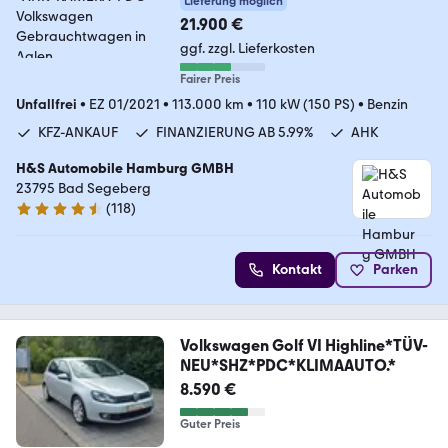
Lieferung möglich
21.900 €
ggf. zzgl. Lieferkosten
Fairer Preis
Unfallfrei
•
EZ 01/2021
•
113.000 km
•
110 kW (150 PS)
•
Benzin
KFZ-ANKAUF
FINANZIERUNG AB 5.99%
AHK
H&S Automobile Hamburg GMBH
23795 Bad Segeberg
(
118
)
4.6 Sterne
Kontakt
Parken
Volkswagen Golf VI Highline*TÜV-
NEU*SHZ*PDC*KLIMAAUTO.*
8.590 €
Guter Preis