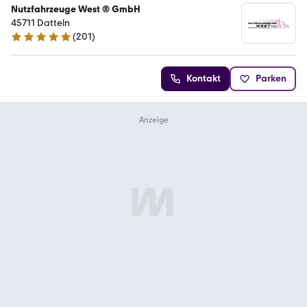
Nutzfahrzeuge West ® GmbH
45711 Datteln
(
201
)
4.9 Sterne
Kontakt
Parken