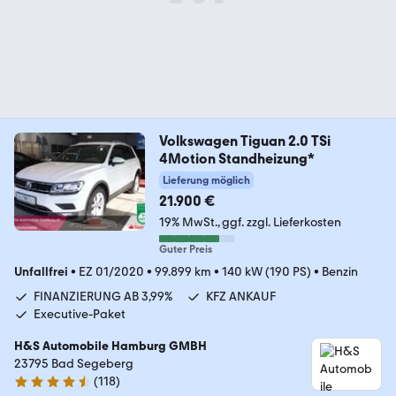
Volkswagen Tiguan 2.0 TSi
4Motion Standheizung*
Lieferung möglich
21.900 €
19% MwSt.
ggf. zzgl. Lieferkosten
Guter Preis
Unfallfrei
•
EZ 01/2020
•
99.899 km
•
140 kW (190 PS)
•
Benzin
FINANZIERUNG AB 3,99%
KFZ ANKAUF
Executive-Paket
H&S Automobile Hamburg GMBH
23795 Bad Segeberg
(
118
)
4.6 Sterne