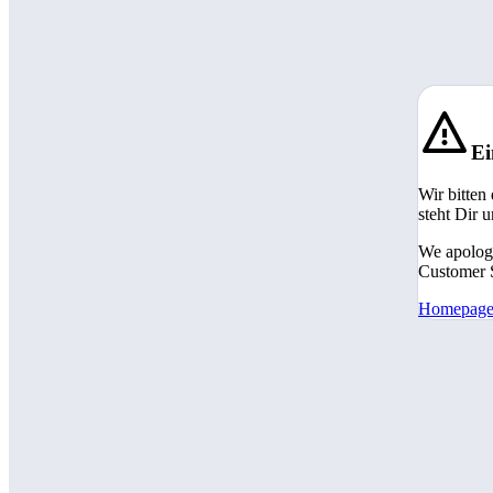
Ei
Wir bitten
steht Dir 
We apologi
Customer S
Homepag