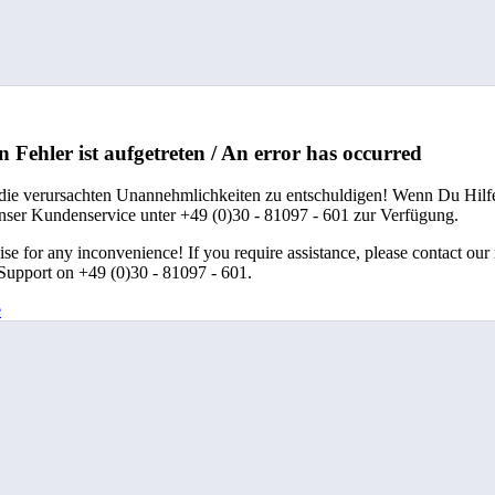
n Fehler ist aufgetreten / An error has occurred
 die verursachten Unannehmlichkeiten zu entschuldigen! Wenn Du Hilfe
unser Kundenservice unter +49 (0)30 - 81097 - 601 zur Verfügung.
se for any inconvenience! If you require assistance, please contact our
upport on +49 (0)30 - 81097 - 601.
e