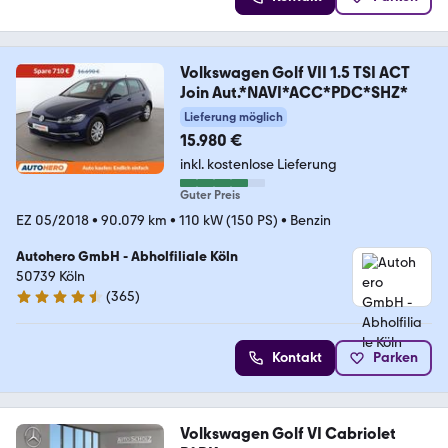
Volkswagen Golf VII 1.5 TSI ACT
Join Aut.*NAVI*ACC*PDC*SHZ*
Lieferung möglich
15.980 €
inkl. kostenlose Lieferung
Guter Preis
EZ 05/2018
•
90.079 km
•
110 kW (150 PS)
•
Benzin
Autohero GmbH - Abholfiliale Köln
50739 Köln
(
365
)
4.6 Sterne
Kontakt
Parken
Volkswagen Golf VI Cabriolet