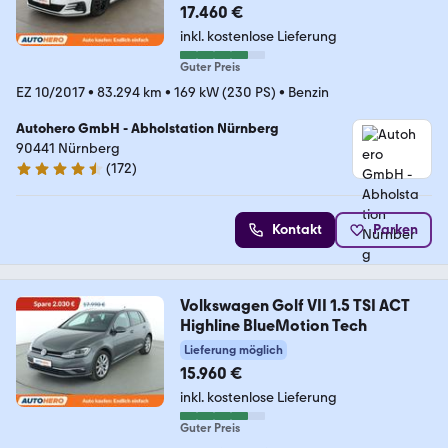
17.460 €
inkl. kostenlose Lieferung
Guter Preis
EZ 10/2017
•
83.294 km
•
169 kW (230 PS)
•
Benzin
Autohero GmbH - Abholstation Nürnberg
90441 Nürnberg
(
172
)
4.5 Sterne
Kontakt
Parken
Volkswagen Golf VII 1.5 TSI ACT
Highline BlueMotion Tech
Lieferung möglich
15.960 €
inkl. kostenlose Lieferung
Guter Preis