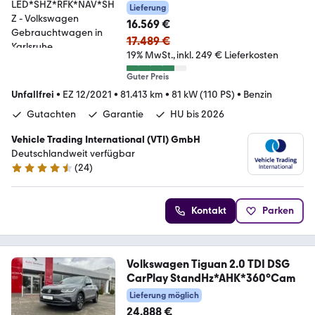
81kW DSG
Lieferung
LED*SHZ*RFK*NAV*SHZ
16.569 €
17.489 €
19% MwSt.
inkl. 249 € Lieferkosten
Guter Preis
Unfallfrei
•
EZ 12/2021
•
81.413 km
•
81 kW (110 PS)
•
Benzin
Gutachten
Garantie
HU bis 2026
Vehicle Trading International (VTI) GmbH
Deutschlandweit verfügbar
(
24
)
4.4 Sterne
Kontakt
Parken
Volkswagen Tiguan 2.0 TDI DSG
CarPlay StandHz*AHK*360°Cam
Lieferung möglich
24.888 €