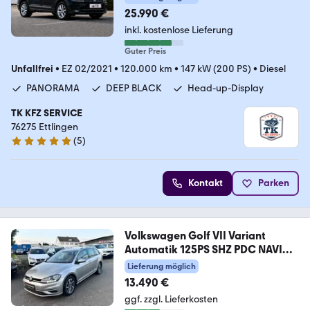
25.990 €
inkl. kostenlose Lieferung
Guter Preis
Unfallfrei
•
EZ 02/2021
•
120.000 km
•
147 kW (200 PS)
•
Diesel
PANORAMA
DEEP BLACK
Head-up-Display
TK KFZ SERVICE
76275 Ettlingen
(
5
)
4.9 Sterne
Kontakt
Parken
Volkswagen Golf VII Variant
Automatik 125PS SHZ PDC NAVI
AC
Lieferung möglich
13.490 €
ggf. zzgl. Lieferkosten