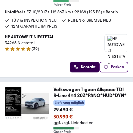
Fairer Preis
Unfallfrei
•
EZ 10/2017
•
112.863 km
•
92 kW (125 PS)
•
Benzin
TÜV & INSPEKTION NEU
REIFEN & BREMSE NEU
12M GARANTIE IM PREIS
HP AUTOWELT NIESTETAL
34266 Niestetal
(
39
)
5 Sterne
Kontakt
Parken
Volkswagen Tiguan Allspace TDI
R-Line 4x4 20Z*PANO*HUD*DYN*
Lieferung möglich
29.490 €
30.990 €
ggf. zzgl. Lieferkosten
Guter Preis