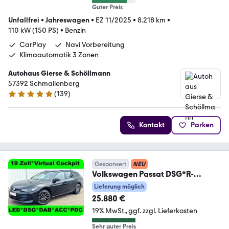
Guter Preis
Unfallfrei
•
Jahreswagen
•
EZ 11/2025
•
8.218 km
•
110 kW (150 PS)
•
Benzin
CarPlay
Navi Vorbereitung
Klimaautomatik 3 Zonen
Autohaus Gierse & Schöllmann
57392 Schmallenberg
(
139
)
4.8 Sterne
Kontakt
Parken
Gesponsert
NEU
Volkswagen Passat DSG*R-
Kamera*19 Zoll*LED-SW*ACC
Lieferung möglich
25.880 €
19% MwSt.
ggf. zzgl. Lieferkosten
Sehr guter Preis