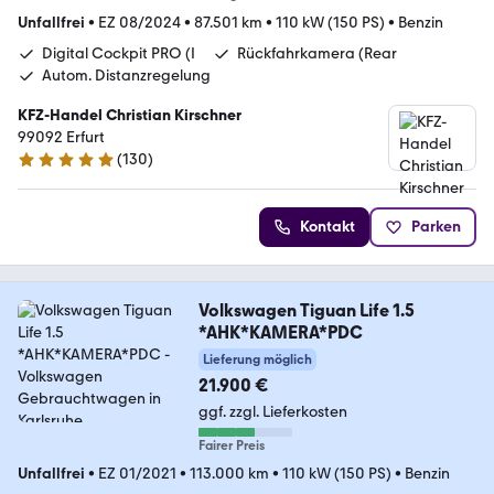
Unfallfrei
•
EZ 08/2024
•
87.501 km
•
110 kW (150 PS)
•
Benzin
Digital Cockpit PRO (I
Rückfahrkamera (Rear
Autom. Distanzregelung
KFZ-Handel Christian Kirschner
99092 Erfurt
(
130
)
5 Sterne
Kontakt
Parken
Volkswagen Tiguan Life 1.5
*AHK*KAMERA*PDC
Lieferung möglich
21.900 €
ggf. zzgl. Lieferkosten
Fairer Preis
Unfallfrei
•
EZ 01/2021
•
113.000 km
•
110 kW (150 PS)
•
Benzin