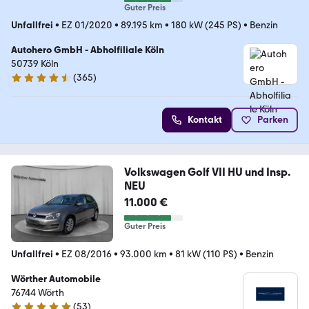
Guter Preis
Unfallfrei
•
EZ 01/2020
•
89.195 km
•
180 kW (245 PS)
•
Benzin
Autohero GmbH - Abholfiliale Köln
50739 Köln
(
365
)
4.6 Sterne
Kontakt
Parken
Volkswagen Golf VII HU und Insp.
NEU
11.000 €
Guter Preis
Unfallfrei
•
EZ 08/2016
•
93.000 km
•
81 kW (110 PS)
•
Benzin
Wörther Automobile
76744 Wörth
(
53
)