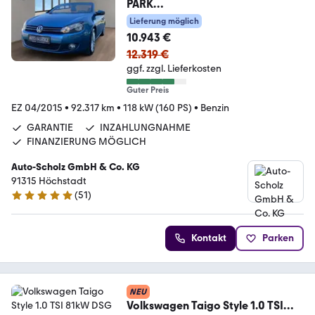
PARK
ASSIST+NAVI+WINDSCHOTT+BC
Lieferung möglich
10.943 €
12.319 €
ggf. zzgl. Lieferkosten
Guter Preis
EZ 04/2015
•
92.317 km
•
118 kW (160 PS)
•
Benzin
GARANTIE
INZAHLUNGNAHME
FINANZIERUNG MÖGLICH
Auto-Scholz GmbH & Co. KG
91315 Höchstadt
(
51
)
4.8 Sterne
Kontakt
Parken
NEU
Volkswagen Taigo Style 1.0 TSI