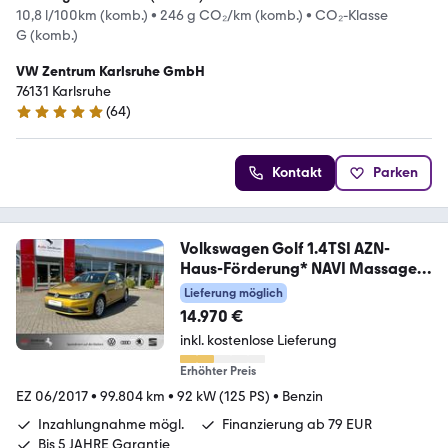
10,8 l/100km (komb.)
•
246 g CO₂/km (komb.)
•
CO₂-Klasse
G (komb.)
VW Zentrum Karlsruhe GmbH
76131 Karlsruhe
(
64
)
4.9 Sterne
Kontakt
Parken
Volkswagen Golf 1.4TSI AZN-
Haus-Förderung* NAVI Massage
ACC
Lieferung möglich
14.970 €
inkl. kostenlose Lieferung
Erhöhter Preis
EZ 06/2017
•
99.804 km
•
92 kW (125 PS)
•
Benzin
Inzahlungnahme mögl.
Finanzierung ab 79 EUR
Bis 5 JAHRE Garantie