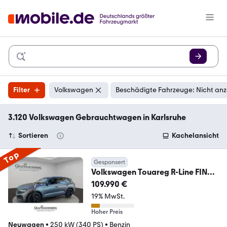
Filter
Volkswagen
Beschädigte Fahrzeuge: Nicht an
3.120 Volkswagen Gebrauchtwagen in Karlsruhe
Sortieren
Kachelansicht
Top
Gesponsert
Volkswagen Touareg R-Line FINAL
EDITION V6 TSI 4MOTION
109.990 €
19% MwSt.
Hoher Preis
Neuwagen
•
250 kW (340 PS)
•
Benzin