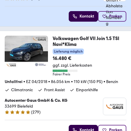
4.5 Sterne
Kontakt
Parken
Volkswagen Golf VII Join 1.5 TSI
Navi*Klima
Lieferung möglich
16.480 €
ggf. zzgl. Lieferkosten
Fairer Preis
Unfallfrei
•
EZ 04/2018
•
86.056 km
•
110 kW (150 PS)
•
Benzin
Climatronic
Front Assist
Einparkhilfe
Autocenter Gaus GmbH & Co. KG
33699 Bielefeld
(
279
)
4.9 Sterne
Kontakt
Parken