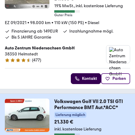
19% MwSt.
inkl. kostenlose Lieferung
Guter Preis
EZ 09/2021
•
98.000 km
•
110 kW (150 PS)
•
Diesel
Finanzierung ab 149EUR
Inzahlungnahme mögl.
Bis 5 JAHRE Garantie
Auto Zentrum Niedersachsen GmbH
38350 Helmstedt
(
477
)
4.5 Sterne
Kontakt
Parken
Volkswagen Golf VII 2.0 TSI GTI
Performance BMT Aut.*ACC*
Lieferung möglich
21.330 €
inkl. kostenlose Lieferung