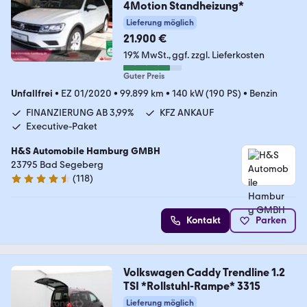
4Motion Standheizung*
Lieferung möglich
21.900 €
19% MwSt.
ggf. zzgl. Lieferkosten
Guter Preis
Unfallfrei
•
EZ 01/2020
•
99.899 km
•
140 kW (190 PS)
•
Benzin
FINANZIERUNG AB 3,99%
KFZ ANKAUF
Executive-Paket
H&S Automobile Hamburg GMBH
23795 Bad Segeberg
(
118
)
4.6 Sterne
Kontakt
Parken
Volkswagen Caddy Trendline 1.2
TSI *Rollstuhl-Rampe* 3315
Lieferung möglich