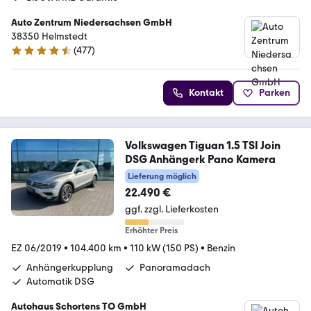
Auto Zentrum Niedersachsen GmbH
38350 Helmstedt
(
477
)
4.5 Sterne
Kontakt
Parken
Volkswagen Tiguan 1.5 TSI Join
DSG Anhängerk Pano Kamera
Lieferung möglich
22.490 €
ggf. zzgl. Lieferkosten
Erhöhter Preis
EZ 06/2019
•
104.400 km
•
110 kW (150 PS)
•
Benzin
Anhängerkupplung
Panoramadach
Automatik DSG
Autohaus Schortens TO GmbH