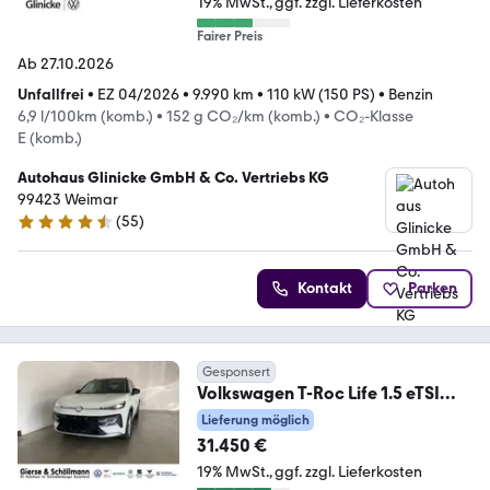
19% MwSt.
ggf. zzgl. Lieferkosten
Fairer Preis
Ab 27.10.2026
Unfallfrei
•
EZ 04/2026
•
9.990 km
•
110 kW (150 PS)
•
Benzin
6,9 l/100km (komb.)
•
152 g CO₂/km (komb.)
•
CO₂-Klasse
E (komb.)
Autohaus Glinicke GmbH & Co. Vertriebs KG
99423 Weimar
(
55
)
4.4 Sterne
Kontakt
Parken
Gesponsert
Volkswagen T-Roc Life 1.5 eTSI
DSG LED+KAMERA
Lieferung möglich
31.450 €
19% MwSt.
ggf. zzgl. Lieferkosten