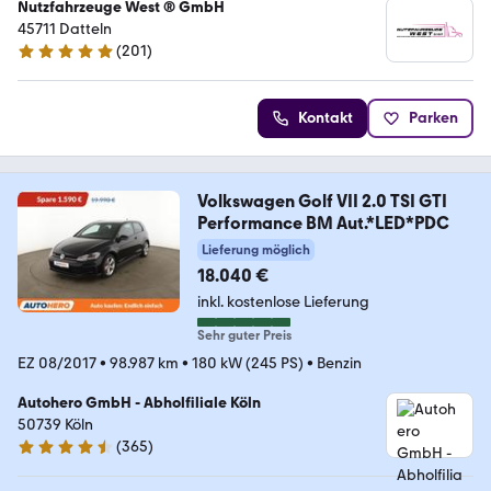
Nutzfahrzeuge West ® GmbH
45711 Datteln
(
201
)
4.9 Sterne
Kontakt
Parken
Volkswagen Golf VII 2.0 TSI GTI
Performance BM Aut.*LED*PDC
Lieferung möglich
18.040 €
inkl. kostenlose Lieferung
Sehr guter Preis
EZ 08/2017
•
98.987 km
•
180 kW (245 PS)
•
Benzin
Autohero GmbH - Abholfiliale Köln
50739 Köln
(
365
)
4.6 Sterne