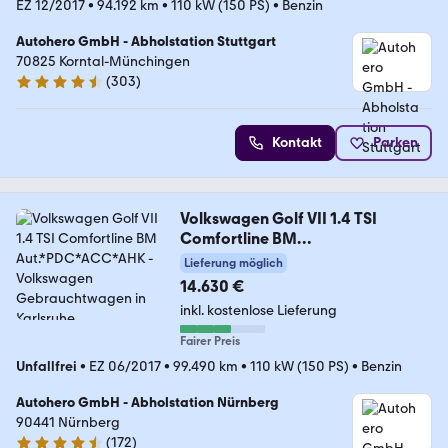
EZ 12/2017
•
94.192 km
•
110 kW (150 PS)
•
Benzin
Autohero GmbH - Abholstation Stuttgart
70825 Korntal-Münchingen
(
303
)
4.4 Sterne
Kontakt
Parken
Volkswagen Golf VII 1.4 TSI
Comfortline BM
Aut.*PDC*ACC*AHK
Lieferung möglich
14.630 €
inkl. kostenlose Lieferung
Fairer Preis
Unfallfrei
•
EZ 06/2017
•
99.490 km
•
110 kW (150 PS)
•
Benzin
Autohero GmbH - Abholstation Nürnberg
90441 Nürnberg
(
172
)