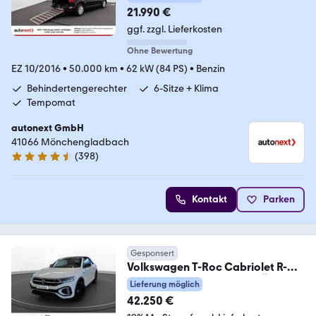
21.990 €
ggf. zzgl. Lieferkosten
Ohne Bewertung
EZ 10/2016
•
50.000 km
•
62 kW (84 PS)
•
Benzin
Behindertengerechter
6-Sitze + Klima
Tempomat
autonext GmbH
41066 Mönchengladbach
(
398
)
4.7 Sterne
Kontakt
Parken
Gesponsert
Volkswagen T-Roc Cabriolet R-
Line 150 PS DSG | AHZV. | RÜKA
Lieferung möglich
42.250 €