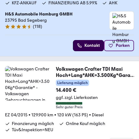
KFZ-ANKAUF
FINANZIERUNG AB 5.99%
AHK
H&S Automobile Hamburg GMBH
23795 Bad Segeberg
(
118
)
4.6 Sterne
Kontakt
Parken
Volkswagen Crafter TDI Maxi
Hoch+Lang*AHK=3.500Kg*Garan
tie*
Lieferung möglich
14.400 €
ggf. zzgl. Lieferkosten
Sehr guter Preis
EZ 04/2015
•
129.900 km
•
120 kW (163 PS)
•
Diesel
Finanzierung möglich
Online Kauf möglich
Tüv&Inspektion=NEU