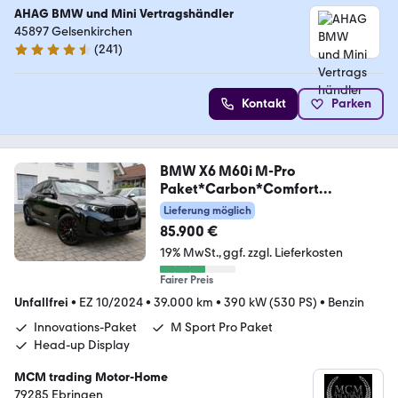
AHAG BMW und Mini Vertragshändler
45897 Gelsenkirchen
(
241
)
4.4 Sterne
Kontakt
Parken
BMW X6 M60i M-Pro
Paket*Carbon*Comfort
Paket*TOP*AHK
Lieferung möglich
85.900 €
19% MwSt.
ggf. zzgl. Lieferkosten
Fairer Preis
Unfallfrei
•
EZ 10/2024
•
39.000 km
•
390 kW (530 PS)
•
Benzin
Innovations-Paket
M Sport Pro Paket
Head-up Display
MCM trading Motor-Home
79285 Ebringen