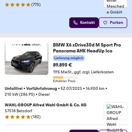
(
775
)
4.8 Sterne
Kontakt
Parken
BMW X6 xDrive30d M Sport Pro
Panorama AHK HeadUp Ico
Lieferung möglich
89.890 €
19% MwSt.
ggf. zzgl. Lieferkosten
Erhöhter Preis
Unfallfrei
•
Vorführfahrzeug
•
EZ 07/2025
•
16.900 km
•
210 kW (286 PS)
•
Diesel
WAHL-GROUP Alfred Wahl GmbH & Co. KG
57518 Betzdorf
(
182
)
5 Sterne