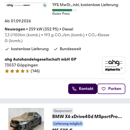
19% MwSt.
inkl. kostenlose Lieferung
Guter Preis
Ab 01.09.2026
Neuwagen
•
259 kW (352 PS)
•
Diesel
7,3 l/100km (komb.)
•
193 g CO₂/km (komb.)
•
CO₂-Klasse
G (komb.)
kostenlose Lieferung
Bundesweit
ahg Autohandelsgesellschaft mbH GP
73037 Göppingen
(
146
)
4.4 Sterne
Kontakt
Parken
Gesponsert
BMW X6 xDrive40d MSportPro
PANO AHK SHZ PAProf 22"
Lieferung möglich