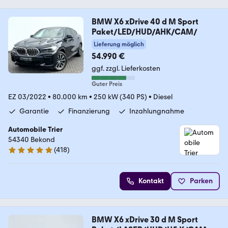
BMW X6 xDrive 40 d M Sport
Paket/LED/HUD/AHK/CAM/
Lieferung möglich
54.990 €
ggf. zzgl. Lieferkosten
Guter Preis
EZ 03/2022
•
80.000 km
•
250 kW (340 PS)
•
Diesel
Garantie
Finanzierung
Inzahlungnahme
Automobile Trier
54340 Bekond
(
418
)
4.9 Sterne
Kontakt
Parken
BMW X6 xDrive 30 d M Sport