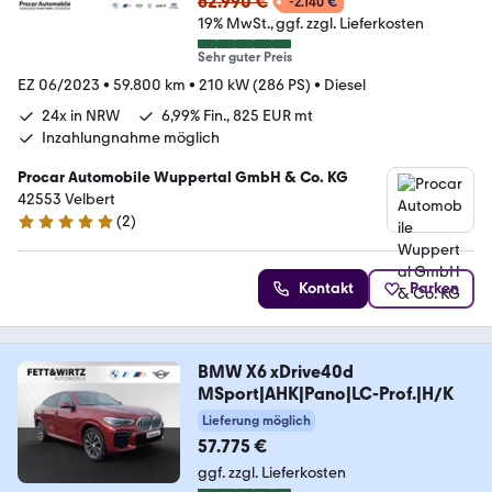
62.990 €
-2.140 €
19% MwSt.
ggf. zzgl. Lieferkosten
Sehr guter Preis
EZ 06/2023
•
59.800 km
•
210 kW (286 PS)
•
Diesel
24x in NRW
6,99% Fin., 825 EUR mt
Inzahlungnahme möglich
Procar Automobile Wuppertal GmbH & Co. KG
42553 Velbert
(
2
)
5 Sterne
Kontakt
Parken
BMW X6 xDrive40d
MSport|AHK|Pano|LC-Prof.|H/K
Lieferung möglich
57.775 €
ggf. zzgl. Lieferkosten