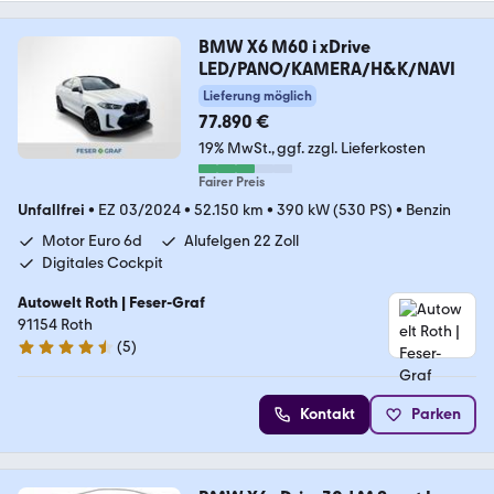
BMW X6 M60 i xDrive
LED/PANO/KAMERA/H&K/NAVI
Lieferung möglich
77.890 €
19% MwSt.
ggf. zzgl. Lieferkosten
Fairer Preis
Unfallfrei
•
EZ 03/2024
•
52.150 km
•
390 kW (530 PS)
•
Benzin
Motor Euro 6d
Alufelgen 22 Zoll
Digitales Cockpit
Autowelt Roth | Feser-Graf
91154 Roth
(
5
)
4.4 Sterne
Kontakt
Parken