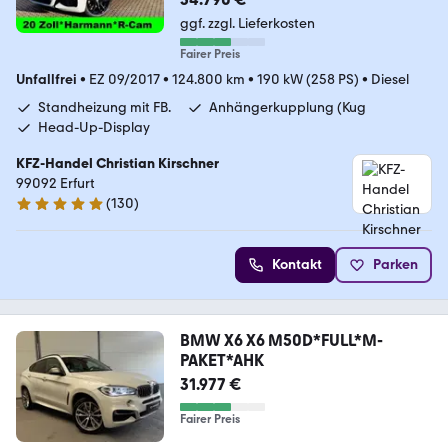
ggf. zzgl. Lieferkosten
Fairer Preis
Unfallfrei
•
EZ 09/2017
•
124.800 km
•
190 kW (258 PS)
•
Diesel
Standheizung mit FB.
Anhängerkupplung (Kug
Head-Up-Display
KFZ-Handel Christian Kirschner
99092 Erfurt
(
130
)
5 Sterne
Kontakt
Parken
BMW X6 X6 M50D*FULL*M-
PAKET*AHK
31.977 €
Fairer Preis