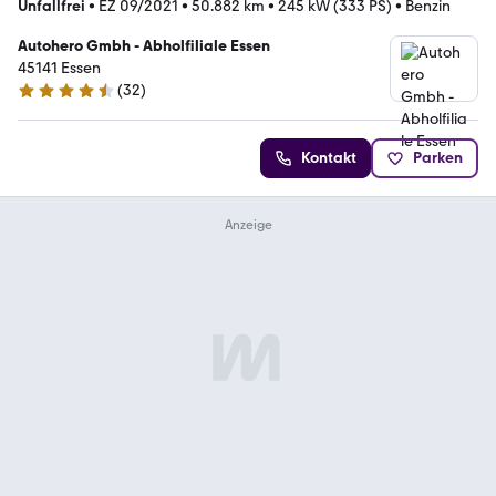
Unfallfrei
•
EZ 09/2021
•
50.882 km
•
245 kW (333 PS)
•
Benzin
Autohero Gmbh - Abholfiliale Essen
45141 Essen
(
32
)
4.7 Sterne
Kontakt
Parken