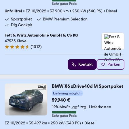
Sehr guter Preis
Unfallfrei
•
EZ 10/2022
•
33.900 km
•
250 kW (340 PS)
•
Diesel
Sportpaket
BMW Premium Selection
Dig.Cockpit
Fett & Wirtz Automobile GmbH & Co KG
47533 Kleve
(
1012
)
4.6 Sterne
Kontakt
Parken
BMW X6 xDrive40d M Sportpaket
Lieferung möglich
59.940 €
19% MwSt.
ggf. zzgl. Lieferkosten
Sehr guter Preis
EZ 10/2022
•
35.497 km
•
250 kW (340 PS)
•
Diesel