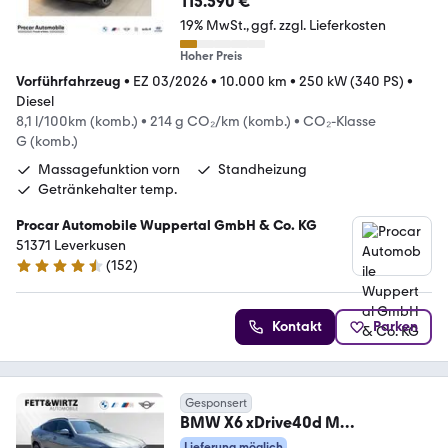
115.590 €
19% MwSt.
ggf. zzgl. Lieferkosten
Hoher Preis
Vorführfahrzeug
•
EZ 03/2026
•
10.000 km
•
250 kW (340 PS)
•
Diesel
8,1 l/100km (komb.)
•
214 g CO₂/km (komb.)
•
CO₂-Klasse
G (komb.)
Massagefunktion vorn
Standheizung
Getränkehalter temp.
Procar Automobile Wuppertal GmbH & Co. KG
51371 Leverkusen
(
152
)
4.4 Sterne
Kontakt
Parken
Gesponsert
BMW X6 xDrive40d M
Sport|AHK|Pano|Standhzg.|DAPro
Lieferung möglich