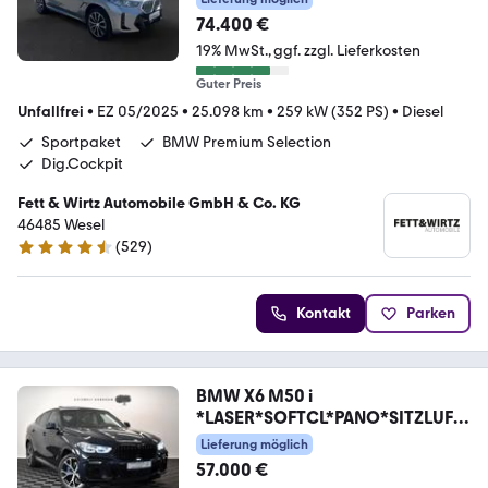
f.
74.400 €
19% MwSt.
ggf. zzgl. Lieferkosten
Guter Preis
Unfallfrei
•
EZ 05/2025
•
25.098 km
•
259 kW (352 PS)
•
Diesel
Sportpaket
BMW Premium Selection
Dig.Cockpit
Fett & Wirtz Automobile GmbH & Co. KG
46485 Wesel
(
529
)
4.5 Sterne
Kontakt
Parken
BMW X6 M50 i
*LASER*SOFTCL*PANO*SITZLUFT
*HUD*MEMORY
Lieferung möglich
57.000 €