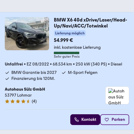
BMW X6 40d xDrive/Laser/Head-
Up/Navi/ACC/Totwinkel
Lieferung möglich
54.999 €
inkl. kostenlose Lieferung
Sehr guter Preis
Unfallfrei
•
EZ 08/2022
•
68.534 km
•
250 kW (340 PS)
•
Diesel
BMW Garantie bis 2027
M-Sport Felgen
Finanzierung bis 120M.
Autohaus Sülz GmbH
53797 Lohmar
(
4
)
4.6 Sterne
Kontakt
Parken