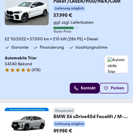
Paket /LASER/HUD/H&K/CAM
Lieferung möglich
57.990 €
ggf. zzgl. Lieferkosten
Guter Preis
EZ 10/2022
•
57.000 km
•
210 kW (286 PS)
•
Diesel
Garantie
Finanzierung
Inzahlungnahme
Automobile Trier
54340 Bekond
(
418
)
4.9 Sterne
Kontakt
Parken
Gesponsert
BMW X6 xDrive40d Facelift / M-
Sport Pro / 22" /LED /
Lieferung möglich
89.980 €