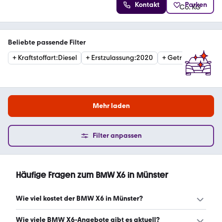
Kontakt
Parken
Beliebte passende Filter
+
Kraftstoffart
:
Diesel
+
Erstzulassung
:
2020
+
Getriebe
:
Automa
Mehr laden
Filter anpassen
Häufige Fragen zum BMW X6 in Münster
Wie viel kostet der BMW X6 in Münster?
Ein guter Preis für einen BMW X6 in Münster liegt zwischen
Wie viele BMW X6-Angebote gibt es aktuell?