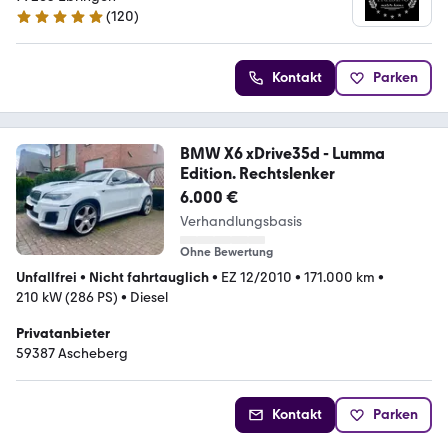
(
120
)
4.9 Sterne
Kontakt
Parken
BMW X6 xDrive35d - Lumma
Edition. Rechtslenker
6.000 €
Verhandlungsbasis
Ohne Bewertung
Unfallfrei
•
Nicht fahrtauglich
•
EZ 12/2010
•
171.000 km
•
210 kW (286 PS)
•
Diesel
Privatanbieter
59387 Ascheberg
Kontakt
Parken