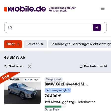
Filter
BMW X6
Beschädigte Fahrzeuge: Nicht anzeig
48 BMW X6
Sortieren
Kachelansicht
Top
Gesponsert
BMW X6 xDrive40d M
Sport|AHK|Pano|Standhzg.|DAPro
Lieferung möglich
f.
74.400 €
19% MwSt.
ggf. zzgl. Lieferkosten
Guter Preis