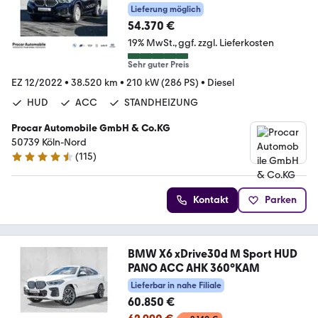
LASER+DAB
Lieferung möglich
54.370 €
19% MwSt.
ggf. zzgl. Lieferkosten
Sehr guter Preis
EZ 12/2022
•
38.520 km
•
210 kW (286 PS)
•
Diesel
HUD
ACC
STANDHEIZUNG
Procar Automobile GmbH & Co.KG
50739 Köln-Nord
(
115
)
4.7 Sterne
Kontakt
Parken
BMW X6 xDrive30d M Sport HUD
PANO ACC AHK 360°KAM
Lieferbar in nahe Filiale
60.850 €