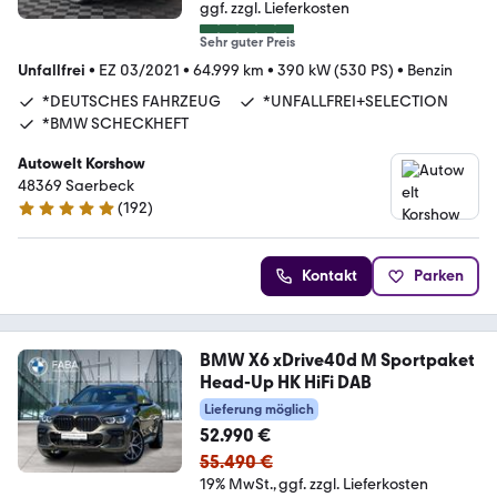
ggf. zzgl. Lieferkosten
Sehr guter Preis
Unfallfrei
•
EZ 03/2021
•
64.999 km
•
390 kW (530 PS)
•
Benzin
*DEUTSCHES FAHRZEUG
*UNFALLFREI+SELECTION
*BMW SCHECKHEFT
Autowelt Korshow
48369 Saerbeck
(
192
)
4.9 Sterne
Kontakt
Parken
BMW X6 xDrive40d M Sportpaket
Head-Up HK HiFi DAB
Lieferung möglich
52.990 €
55.490 €
19% MwSt.
ggf. zzgl. Lieferkosten