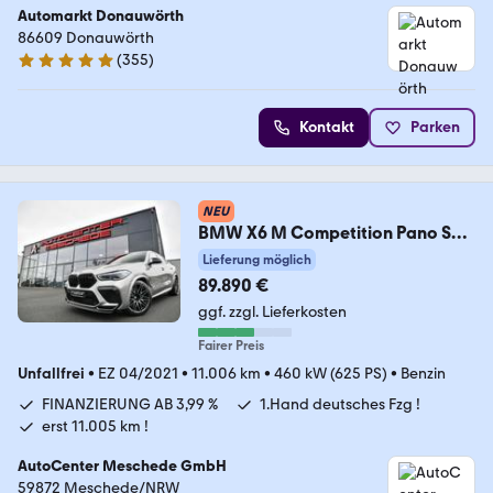
Automarkt Donauwörth
86609 Donauwörth
(
355
)
4.9 Sterne
Kontakt
Parken
NEU
BMW X6 M Competition Pano Sky
Lounge* Carbon* 360° *
Lieferung möglich
89.890 €
ggf. zzgl. Lieferkosten
Fairer Preis
Unfallfrei
•
EZ 04/2021
•
11.006 km
•
460 kW (625 PS)
•
Benzin
FINANZIERUNG AB 3,99 %
1.Hand deutsches Fzg !
erst 11.005 km !
AutoCenter Meschede GmbH
59872 Meschede/NRW