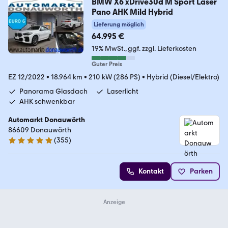
BMW X6 xDrive30d M Sport Laser
Pano AHK Mild Hybrid
Lieferung möglich
64.995 €
19% MwSt.
ggf. zzgl. Lieferkosten
Guter Preis
EZ 12/2022
•
18.964 km
•
210 kW (286 PS)
•
Hybrid (Diesel/Elektro)
Panorama Glasdach
Laserlicht
AHK schwenkbar
Automarkt Donauwörth
86609 Donauwörth
(
355
)
4.9 Sterne
Kontakt
Parken