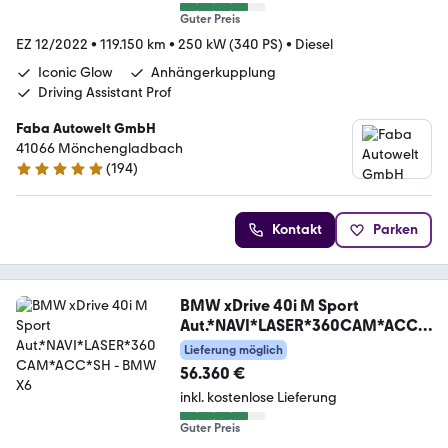
Guter Preis
EZ 12/2022
•
119.150 km
•
250 kW (340 PS)
•
Diesel
Iconic Glow
Anhängerkupplung
Driving Assistant Prof
Faba Autowelt GmbH
41066 Mönchengladbach
(
194
)
4.8 Sterne
Kontakt
Parken
BMW xDrive 40i M Sport
Aut.*NAVI*LASER*360CAM*ACC*
SH
Lieferung möglich
56.360 €
inkl. kostenlose Lieferung
Guter Preis