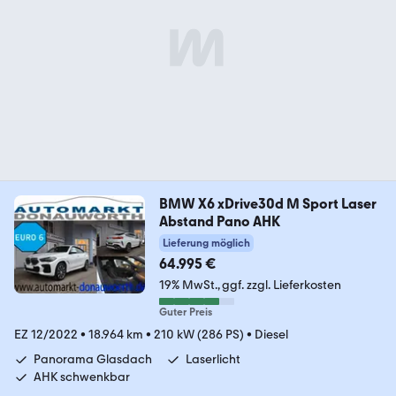
BMW X6 xDrive30d M Sport Laser
Abstand Pano AHK
Lieferung möglich
64.995 €
19% MwSt.
ggf. zzgl. Lieferkosten
Guter Preis
EZ 12/2022
•
18.964 km
•
210 kW (286 PS)
•
Diesel
Panorama Glasdach
Laserlicht
AHK schwenkbar