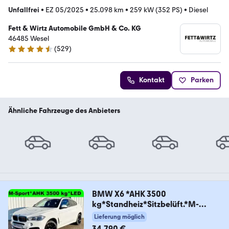
Unfallfrei
•
EZ 05/2025
•
25.098 km
•
259 kW (352 PS)
•
Diesel
Fett & Wirtz Automobile GmbH & Co. KG
46485 Wesel
(
529
)
4.5 Sterne
Kontakt
Parken
Ähnliche Fahrzeuge des Anbieters
BMW X6 *AHK 3500
kg*Standheiz*Sitzbelüft.*M-
Sport*H
Lieferung möglich
34.790 €