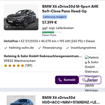
BMW X6 xDrive30d M-Sport AHK
Soft-Close Pano Head-Up
Lieferung möglich
57.399 €
ggf. zzgl. Lieferkosten
Fairer Preis
Unfallfrei
•
EZ 01/2020
•
45.070 km
•
195 kW (265 PS)
•
Diesel
helming-sohn.de
Finanzierung
Inzahlungnahme
Helming & Sohn GmbH Gebrauchtwagenzentrum
(BMW Vertragshändler)
49835 Wietmarschen
(
189
)
5 Sterne
Kontakt
Parken
BMW X6 xDrive30d
HUD+ACC+NAVI+STANDHZ.+LED+