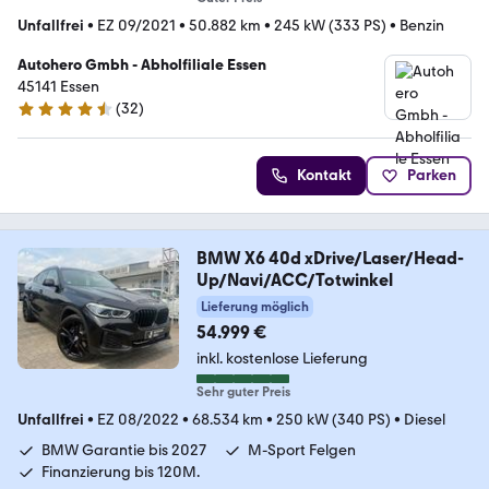
Unfallfrei
•
EZ 09/2021
•
50.882 km
•
245 kW (333 PS)
•
Benzin
Autohero Gmbh - Abholfiliale Essen
45141 Essen
(
32
)
4.7 Sterne
Kontakt
Parken
BMW X6 40d xDrive/Laser/Head-
Up/Navi/ACC/Totwinkel
Lieferung möglich
54.999 €
inkl. kostenlose Lieferung
Sehr guter Preis
Unfallfrei
•
EZ 08/2022
•
68.534 km
•
250 kW (340 PS)
•
Diesel
BMW Garantie bis 2027
M-Sport Felgen
Finanzierung bis 120M.