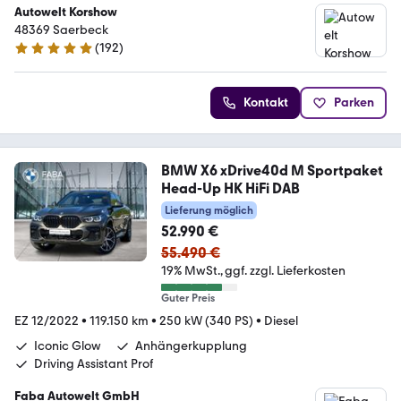
Autowelt Korshow
48369 Saerbeck
(
192
)
4.9 Sterne
Kontakt
Parken
BMW X6 xDrive40d M Sportpaket
Head-Up HK HiFi DAB
Lieferung möglich
52.990 €
55.490 €
19% MwSt.
ggf. zzgl. Lieferkosten
Guter Preis
EZ 12/2022
•
119.150 km
•
250 kW (340 PS)
•
Diesel
Iconic Glow
Anhängerkupplung
Driving Assistant Prof
Faba Autowelt GmbH