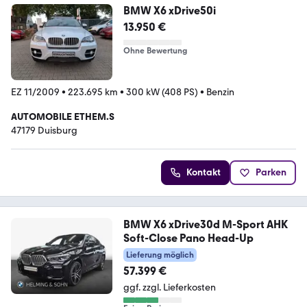
BMW X6 xDrive50i
13.950 €
Ohne Bewertung
EZ 11/2009
•
223.695 km
•
300 kW (408 PS)
•
Benzin
AUTOMOBILE ETHEM.S
47179 Duisburg
Kontakt
Parken
BMW X6 xDrive30d M-Sport AHK
Soft-Close Pano Head-Up
Lieferung möglich
57.399 €
ggf. zzgl. Lieferkosten