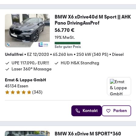
BMW X6 xDrive40d M Sport || AHK
Pano DrivingAssProf
56.770 €
19% MwSt.
Sehr guter Preis
Unfallfrei
•
EZ 12/2020
•
65.260 km
•
250 kW (340 PS)
•
Diesel
UPE 117.090,- EUR!!!
HUD H&K Standhzg
Laser 360° Massage
Ernst & Lappe GmbH
45134 Essen
(
343
)
4.8 Sterne
Kontakt
Parken
BMW X6 xDrive M SPORT*360