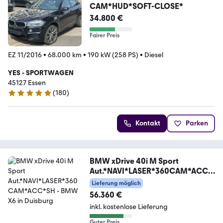
CAM*HUD*SOFT-CLOSE*
34.800 €
Fairer Preis
EZ 11/2016
•
68.000 km
•
190 kW (258 PS)
•
Diesel
YES - SPORTWAGEN
45127 Essen
(
180
)
4.8 Sterne
Kontakt
Parken
BMW xDrive 40i M Sport
Aut.*NAVI*LASER*360CAM*ACC*
SH
Lieferung möglich
56.360 €
inkl. kostenlose Lieferung
Guter Preis