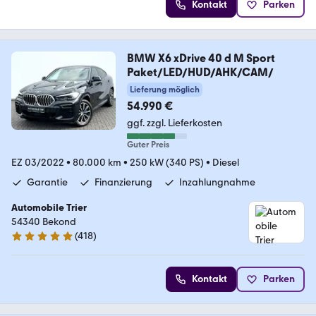
Kontakt
Parken
BMW X6 xDrive 40 d M Sport
Paket/LED/HUD/AHK/CAM/
Lieferung möglich
54.990 €
ggf. zzgl. Lieferkosten
Guter Preis
EZ 03/2022
•
80.000 km
•
250 kW (340 PS)
•
Diesel
Garantie
Finanzierung
Inzahlungnahme
Automobile Trier
54340 Bekond
(
418
)
4.9 Sterne
Kontakt
Parken