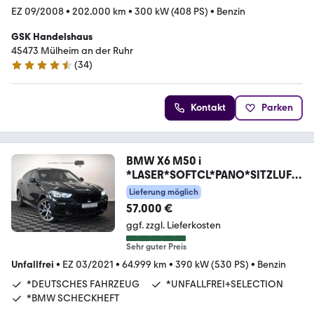
EZ 09/2008
•
202.000 km
•
300 kW (408 PS)
•
Benzin
GSK Handelshaus
45473 Mülheim an der Ruhr
(
34
)
4.7 Sterne
Kontakt
Parken
BMW X6 M50 i
*LASER*SOFTCL*PANO*SITZLUFT
*HUD*MEMORY
Lieferung möglich
57.000 €
ggf. zzgl. Lieferkosten
Sehr guter Preis
Unfallfrei
•
EZ 03/2021
•
64.999 km
•
390 kW (530 PS)
•
Benzin
*DEUTSCHES FAHRZEUG
*UNFALLFREI+SELECTION
*BMW SCHECKHEFT