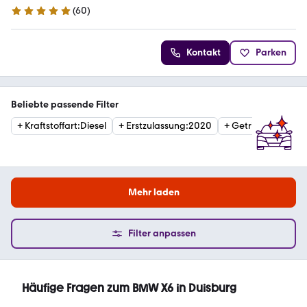
(
60
)
4.9 Sterne
Kontakt
Parken
Beliebte passende Filter
+
Kraftstoffart
:
Diesel
+
Erstzulassung
:
2020
+
Getriebe
:
Automa
Mehr laden
Filter anpassen
Häufige Fragen zum BMW X6 in Duisburg