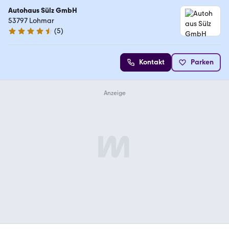
Autohaus Sülz GmbH
53797 Lohmar
(
5
)
4.7 Sterne
Kontakt
Parken