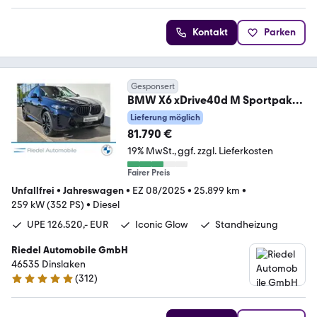
Kontakt
Parken
Gesponsert
BMW X6 xDrive40d M Sportpaket
Pro*ab 3,49% eff.*
Lieferung möglich
81.790 €
19% MwSt.
ggf. zzgl. Lieferkosten
Fairer Preis
Unfallfrei
•
Jahreswagen
•
EZ 08/2025
•
25.899 km
•
259 kW (352 PS)
•
Diesel
UPE 126.520,- EUR
Iconic Glow
Standheizung
Riedel Automobile GmbH
46535 Dinslaken
(
312
)
5 Sterne