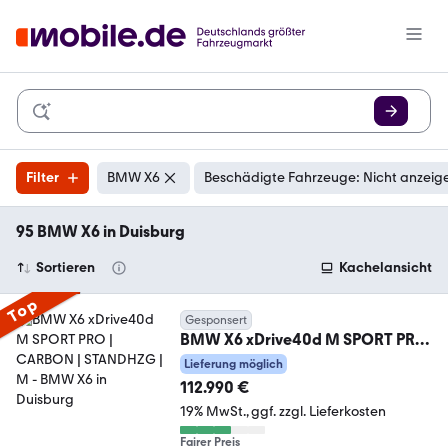
Filter
BMW X6
Beschädigte Fahrzeuge: Nicht anzeig
95 BMW X6 in Duisburg
Sortieren
Kachelansicht
Top
Gesponsert
BMW X6 xDrive40d M SPORT PRO
| CARBON | STANDHZG | M
Lieferung möglich
112.990 €
19% MwSt.
ggf. zzgl. Lieferkosten
Fairer Preis