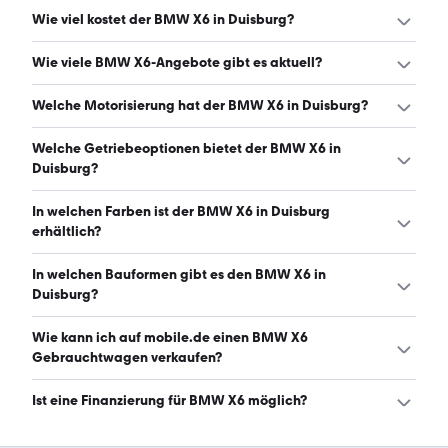
Wie viel kostet der BMW X6 in Duisburg?
Ein guter Preis für einen BMW X6 in Duisburg liegt
Wie viele BMW X6-Angebote gibt es aktuell?
zwischen 56.565 € und 82.440 €. Leasingangebote
starten ab 578 € monatlich. (Stand: 10.8.2026)
Es gibt insgesamt 95 BMW X6 bei mobile.de, davon 85
Welche Motorisierung hat der BMW X6 in Duisburg?
Gebraucht- und 10 Neuwagen. (Stand: 10.8.2026)
Der BMW X6 in Duisburg hat Leistungen zwischen 258 und
Welche Getriebeoptionen bietet der BMW X6 in
449 PS. (Stand: 10.8.2026)
Duisburg?
Der BMW X6 in Duisburg ist mit automatischem und
In welchen Farben ist der BMW X6 in Duisburg
manuellem Getriebe erhältlich. (Stand: 10.8.2026)
erhältlich?
Den BMW X6 in Duisburg gibt es in folgenden Farben:
In welchen Bauformen gibt es den BMW X6 in
schwarz, grau, weiß, blau, grün, silber, rot und beige. Die
Duisburg?
häufigste Farbe ist schwarz. (Stand: 10.8.2026)
Den BMW X6 in Duisburg gibt es in folgenden Bauformen:
Wie kann ich auf mobile.de einen BMW X6
SUV. (Stand: 10.8.2026)
Gebrauchtwagen verkaufen?
Alle Informationen zum Verkauf an mobile.de-
Ist eine Finanzierung für BMW X6 möglich?
Ankaufstationen oder per Inserat auf mobile.de gibt es
auf unserer
Auto verkaufen
Seite.
Ja, ein Großteil der Angebote auf mobile.de kann