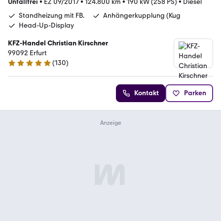
Unfallfrei
•
EZ 09/2017
•
124.800 km
•
190 kW (258 PS)
•
Diesel
Standheizung mit FB.
Anhängerkupplung (Kug
Head-Up-Display
KFZ-Handel Christian Kirschner
99092 Erfurt
(
130
)
5 Sterne
Kontakt
Parken