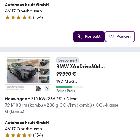
Autohaus Kruft GmbH
46117 Oberhausen
(
154
)
4.6 Sterne
Kontakt
Parken
Gesponsert
BMW X6 xDrive30d
22"LM+PANODACH+HEAD-
99.990 €
UP+AHK+AUTOBAHN
19% MwSt.
Fairer Preis
Neuwagen
•
210 kW (286 PS)
•
Diesel
7,9 l/100km (komb.)
•
208 g CO₂/km (komb.)
•
CO₂-Klasse
G (komb.)
Autohaus Kruft GmbH
46117 Oberhausen
(
154
)
4.6 Sterne