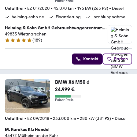
Fairer Preis
Unfallfrei
•
EZ 01/2020
•
45.070 km
•
195 kW (265 PS)
•
Diesel
helming-sohn.de
Finanzierung
Inzahlungnahme
Helming & Sohn GmbH Gebrauchtwagenzentrum
(BMW Vertragshändler)
49835 Wietmarschen
(
189
)
5 Sterne
Kontakt
Parken
BMW X6 M50 d
24.999 €
Fairer Preis
Unfallfrei
•
EZ 09/2018
•
233.000 km
•
280 kW (381 PS)
•
Diesel
M. Karakus Kfz Handel
45472 Mülheim an der Ruhr