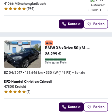
41066 Mönchengladbach
(
194
)
4.8 Sterne
Kontakt
Parken
NEU
BMW X6 xDrive 50i/M-
Paket/HUD/H&K/Spur/1.HD/
26.299 €
Sehr guter Preis
EZ 04/2017
•
156.646 km
•
330 kW (449 PS)
•
Benzin
KFZ-Handel Christian Crincoli
47800 Krefeld
(
1
)
5 Sterne
Kontakt
Parken