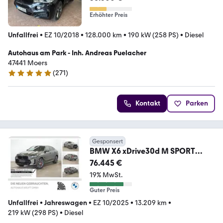
Erhöhter Preis
Unfallfrei
•
EZ 10/2018
•
128.000 km
•
190 kW (258 PS)
•
Diesel
Autohaus am Park - Inh. Andreas Puelacher
47441 Moers
(
271
)
5 Sterne
Kontakt
Parken
Gesponsert
BMW X6 xDrive30d M SPORT
PRO+AHK+STANDHZ+KAMERA
76.445 €
19% MwSt.
Guter Preis
Unfallfrei
•
Jahreswagen
•
EZ 10/2025
•
13.209 km
•
219 kW (298 PS)
•
Diesel