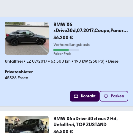
BMW X6
xDrive30d,07.2017,Coupe,Panora
ma ,Leder
36.200 €
Verhandlungsbasis
Fairer Preis
Unfallfrei
•
EZ 07/2017
•
63.500 km
•
190 kW (258 PS)
•
Diesel
Privatanbieter
45326 Essen
Kontakt
Parken
BMW X6 xDrive 30 d aus 2 Hd,
Unfallfrei, TOP ZUSTAND
36.500 €