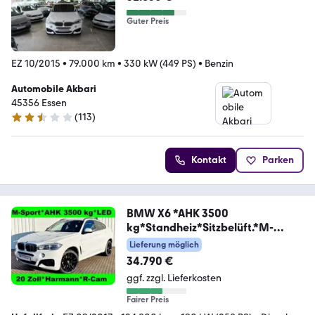
Guter Preis
EZ 10/2015
•
79.000 km
•
330 kW (449 PS)
•
Benzin
Automobile Akbari
45356 Essen
(
113
)
2.7 Sterne
Kontakt
Parken
BMW X6 *AHK 3500
kg*Standheiz*Sitzbelüft.*M-
Sport*H
Lieferung möglich
34.790 €
ggf. zzgl. Lieferkosten
Fairer Preis