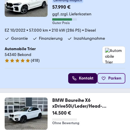
Lieferung möglich
57.990 €
ggf. zzgl. Lieferkosten
Guter Preis
EZ 10/2022
•
57.000 km
•
210 kW (286 PS)
•
Diesel
Garantie
Finanzierung
Inzahlungnahme
Automobile Trier
54340 Bekond
(
418
)
4.9 Sterne
Kontakt
Parken
BMW Baureihe X6
xDrive50i/Leder/Head-
Up/Memo/Kamera
14.500 €
Ohne Bewertung