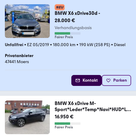
NEU
BMW X6 xDrive30d -
28.000 €
Verhandlungsbasis
Fairer Preis
Unfallfrei
•
EZ 05/2019
•
180.000 km
•
190 kW (258 PS)
•
Diesel
Privatanbieter
47441 Moers
Kontakt
Parken
BMW X6 xDrive M-
Sport*Leder*Temp*Navi*HUD*Le
der*LED*
16.950 €
Fairer Preis