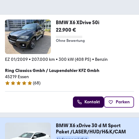
BMW X6 XDrive 50i
22.900 €
Ohne Bewertung
EZ 01/2009
•
207.000 km
•
300 kW (408 PS)
•
Benzin
Ring Classics Gmbh / Laupendahler KFZ Gmbh
45219 Essen
(
68
)
4.8 Sterne
Kontakt
Parken
BMW X6 xDrive 30 d M Sport
Paket /LASER/HUD/H&K/CAM