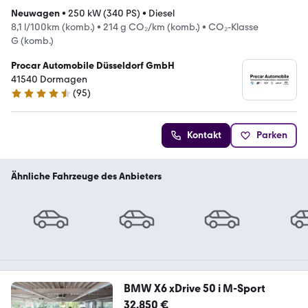
Neuwagen
•
250 kW (340 PS)
•
Diesel
8,1 l/100km (komb.)
•
214 g CO₂/km (komb.)
•
CO₂-Klasse
G (komb.)
Procar Automobile Düsseldorf GmbH
41540 Dormagen
(
95
)
4.4 Sterne
Kontakt
Parken
Ähnliche Fahrzeuge des Anbieters
BMW X6 xDrive 50 i M-Sport
32.850 €