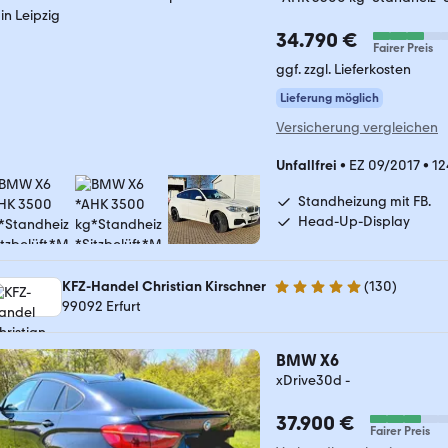
34.790 €
Fairer Preis
ggf. zzgl. Lieferkosten
Lieferung möglich
Versicherung vergleichen
Unfallfrei
•
EZ 09/2017
•
12
Standheizung mit FB.
Head-Up-Display
KFZ-Handel Christian Kirschner
(
130
)
5 Sterne
99092 Erfurt
BMW X6
xDrive30d -
37.900 €
Fairer Preis