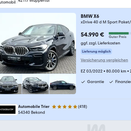
42117 Wuppertal
BMW X6
xDrive 40 d M Sport Pak
54.990 €
Guter Preis
ggf. zzgl. Lieferkosten
Lieferung möglich
Versicherung vergleichen
EZ 03/2022
•
80.000 km
•
Garantie
Finanzi
Automobile Trier
(
418
)
4.9 Sterne
54340 Bekond