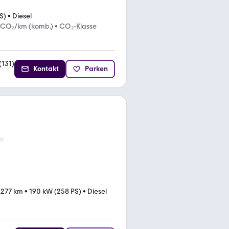
S)
•
Diesel
 CO₂/km (komb.)
•
CO₂-Klasse
(
131
)
Kontakt
Parken
.277 km
•
190 kW (258 PS)
•
Diesel