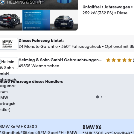
Unfallfrei
•
Jahreswagen
•
259 kW (352 PS)
•
Diesel
Dieses Fahrzeug bietet
:
24 Monate Garantie
•
360° Fahrzeugcheck
•
Optional mit B
Helming & Sohn GmbH Gebrauchtwagenzentrum (BMW Vertragshändler)
5 Sterne
49835 Wietmarschen
itere Fahrzeuge dieses Händlers
BMW X6
*AHK 3500 kg*Standheiz*S