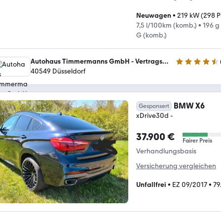
Neuwagen
•
219 kW (298 P
7,5 l/100km (komb.)
•
196 g
G (komb.)
Autohaus Timmermanns GmbH - Vertragshändler der BMW AG für BMW, BMWI, BMWM und MINI
4.3 Sterne
40549 Düsseldorf
BMW X6
Gesponsert
xDrive30d -
37.900 €
Fairer Preis
Verhandlungsbasis
Versicherung vergleichen
Unfallfrei
•
EZ 09/2017
•
79