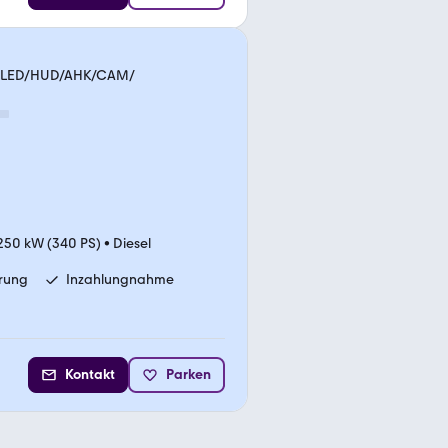
et/LED/HUD/AHK/CAM/
250 kW (340 PS)
•
Diesel
erung
Inzahlungnahme
Kontakt
Parken