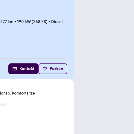
.277 km
•
190 kW (258 PS)
•
Diesel
Kontakt
Parken
onsp. Komfortsitze