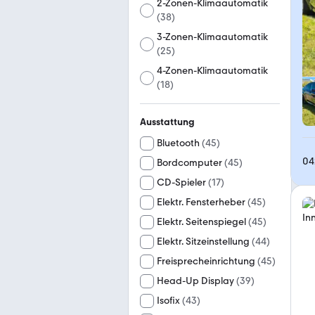
2-Zonen-Klimaautomatik
(
38
)
3-Zonen-Klimaautomatik
(
25
)
4-Zonen-Klimaautomatik
(
18
)
Ausstattung
Bluetooth
(
45
)
04
Bordcomputer
(
45
)
CD-Spieler
(
17
)
Elektr. Fensterheber
(
45
)
Elektr. Seitenspiegel
(
45
)
Elektr. Sitzeinstellung
(
44
)
Freisprecheinrichtung
(
45
)
Head-Up Display
(
39
)
Isofix
(
43
)