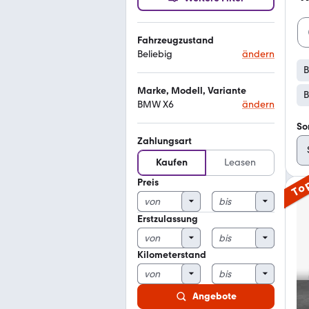
Fahrzeugzustand
Beliebig
ändern
Marke, Modell, Variante
B
BMW X6
ändern
So
Zahlungsart
Kaufen
Leasen
Preis
To
Erstzulassung
Kilometerstand
Angebote