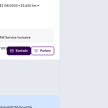
EZ 08/2025
•
25.650 km
•
MW Service Inclusive
(
189
)
Kontakt
Parken
itzbelüft.*M-Sport*H