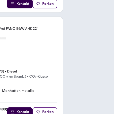
Kontakt
Parken
Prof PANO B&W AHK 22"
PS)
•
Diesel
 CO₂/km (komb.)
•
CO₂-Klasse
Manhatten metallic
488
)
Kontakt
Parken