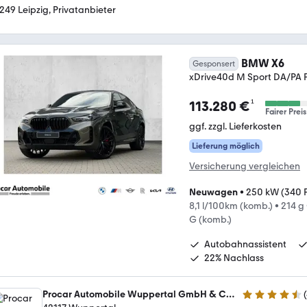
249 Leipzig, Privatanbieter
BMW X6
Gesponsert
xDrive40d M Sport DA/PA 
¹
113.280 €
Fairer Preis
ggf. zzgl. Lieferkosten
Lieferung möglich
Versicherung vergleichen
Neuwagen
•
250 kW (340 
8,1 l/100km (komb.)
•
214 g
G (komb.)
Autobahnassistent
22% Nachlass
Procar Automobile Wuppertal GmbH & Co. KG
(
4.5 Sterne