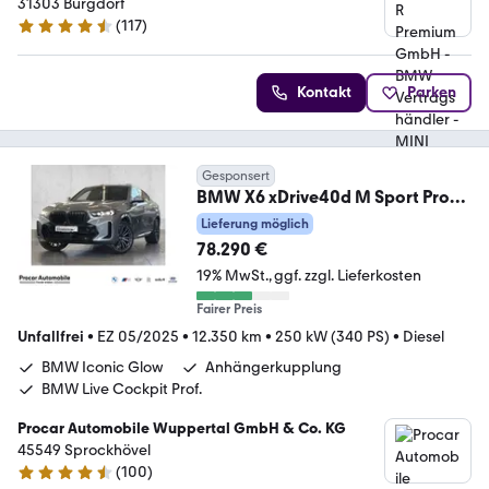
MINI Servicebetrieb
31303 Burgdorf
(
117
)
4.4 Sterne
Kontakt
Parken
Gesponsert
BMW X6 xDrive40d M Sport Pro
DA/PA Prof Pano H/K 22"
Lieferung möglich
78.290 €
19% MwSt.
ggf. zzgl. Lieferkosten
Fairer Preis
Unfallfrei
•
EZ 05/2025
•
12.350 km
•
250 kW (340 PS)
•
Diesel
BMW Iconic Glow
Anhängerkupplung
BMW Live Cockpit Prof.
Procar Automobile Wuppertal GmbH & Co. KG
45549 Sprockhövel
(
100
)
4.7 Sterne