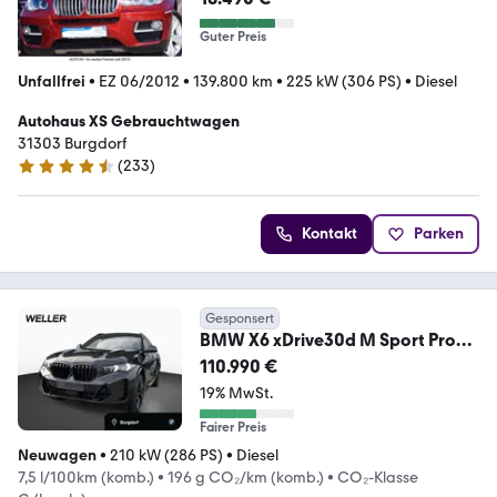
Guter Preis
Unfallfrei
•
EZ 06/2012
•
139.800 km
•
225 kW (306 PS)
•
Diesel
Autohaus XS Gebrauchtwagen
31303 Burgdorf
(
233
)
4.6 Sterne
Kontakt
Parken
Gesponsert
BMW X6 xDrive30d M Sport Pro
B&W AHK HUD StHz Navi
110.990 €
19% MwSt.
Fairer Preis
Neuwagen
•
210 kW (286 PS)
•
Diesel
7,5 l/100km (komb.)
•
196 g CO₂/km (komb.)
•
CO₂-Klasse