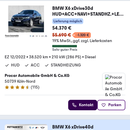
BMW X6 xDrive30d
HUD+ACC+NAVI+STANDHZ.+LED+
LASER+DAB
Lieferung möglich
54.370 €
55.690 €
-1.320 €
19% MwSt.
ggf. zzgl. Lieferkosten
Sehr guter Preis
EZ 12/2022
•
38.520 km
•
210 kW (286 PS)
•
Diesel
HUD
ACC
STANDHEIZUNG
Procar Automobile GmbH & Co.KG
50739 Köln-Nord
(
115
)
4.7 Sterne
Kontakt
Parken
BMW X6 xDrive40d