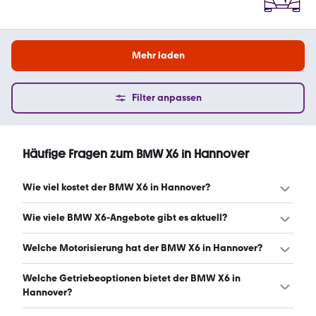
Mehr laden
Filter anpassen
Häufige Fragen zum BMW X6 in Hannover
Wie viel kostet der BMW X6 in Hannover?
Ein guter Preis für einen BMW X6 in Hannover liegt
Wie viele BMW X6-Angebote gibt es aktuell?
zwischen 54.999 € und 81.790 €. Leasingangebote
starten ab 671 € monatlich. (Stand: 7.8.2026)
Es gibt insgesamt 57 BMW X6 bei mobile.de, davon 50
Welche Motorisierung hat der BMW X6 in Hannover?
Gebraucht- und 7 Neuwagen. (Stand: 7.8.2026)
Der BMW X6 in Hannover hat Leistungen zwischen 258
Welche Getriebeoptionen bietet der BMW X6 in
und 530 PS. (Stand: 7.8.2026)
Hannover?