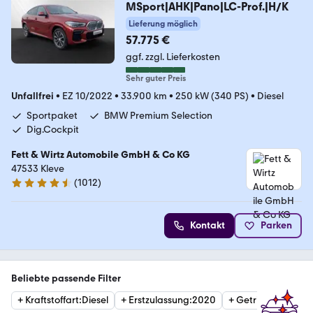
MSport|AHK|Pano|LC-Prof.|H/K
Lieferung möglich
57.775 €
ggf. zzgl. Lieferkosten
Sehr guter Preis
Unfallfrei
•
EZ 10/2022
•
33.900 km
•
250 kW (340 PS)
•
Diesel
Sportpaket
BMW Premium Selection
Dig.Cockpit
Fett & Wirtz Automobile GmbH & Co KG
47533 Kleve
(
1012
)
4.6 Sterne
Kontakt
Parken
Beliebte passende Filter
+
Kraftstoffart
:
Diesel
+
Erstzulassung
:
2020
+
Getriebe
:
Automa