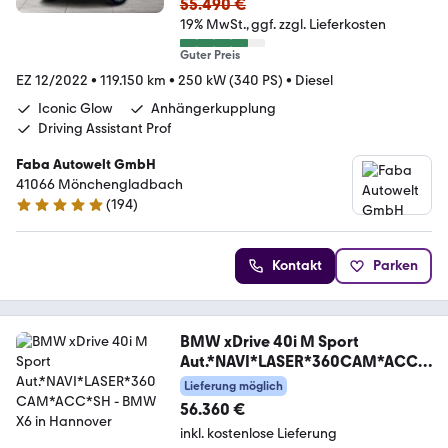
55.490 €
19% MwSt.
ggf. zzgl. Lieferkosten
Guter Preis
EZ 12/2022
•
119.150 km
•
250 kW (340 PS)
•
Diesel
Iconic Glow
Anhängerkupplung
Driving Assistant Prof
Faba Autowelt GmbH
41066 Mönchengladbach
(
194
)
4.8 Sterne
Kontakt
Parken
BMW xDrive 40i M Sport
Aut.*NAVI*LASER*360CAM*ACC*
SH
Lieferung möglich
56.360 €
inkl. kostenlose Lieferung