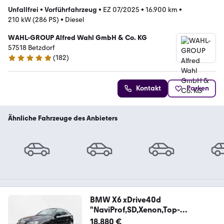
Unfallfrei
•
Vorführfahrzeug
•
EZ 07/2025
•
16.900 km
•
210 kW (286 PS)
•
Diesel
WAHL-GROUP Alfred Wahl GmbH & Co. KG
57518 Betzdorf
(
182
)
5 Sterne
Kontakt
Parken
Ähnliche Fahrzeuge des Anbieters
BMW X6 xDrive40d
"NaviProf,SD,Xenon,Top-
View,Head-UP
18.880 €