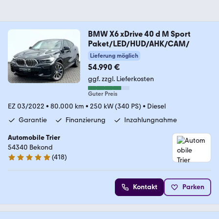
BMW X6 xDrive 40 d M Sport
Paket/LED/HUD/AHK/CAM/
Lieferung möglich
54.990 €
ggf. zzgl. Lieferkosten
Guter Preis
EZ 03/2022
•
80.000 km
•
250 kW (340 PS)
•
Diesel
Garantie
Finanzierung
Inzahlungnahme
Automobile Trier
54340 Bekond
(
418
)
4.9 Sterne
Kontakt
Parken