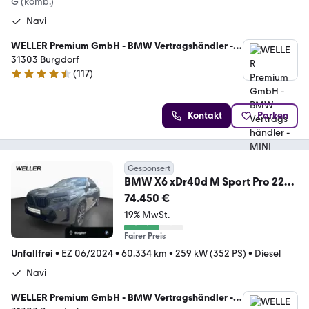
G (komb.)
Navi
WELLER Premium GmbH - BMW Vertragshändler -
MINI Servicebetrieb
31303 Burgdorf
(
117
)
4.4 Sterne
Kontakt
Parken
Gesponsert
BMW X6 xDr40d M Sport Pro 22"
ACC 360° H/K AHK Pano
74.450 €
19% MwSt.
Fairer Preis
Unfallfrei
•
EZ 06/2024
•
60.334 km
•
259 kW (352 PS)
•
Diesel
Navi
WELLER Premium GmbH - BMW Vertragshändler -