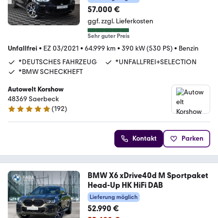
57.000 €
ggf. zzgl. Lieferkosten
Sehr guter Preis
Unfallfrei
•
EZ 03/2021
•
64.999 km
•
390 kW (530 PS)
•
Benzin
*DEUTSCHES FAHRZEUG
*UNFALLFREI+SELECTION
*BMW SCHECKHEFT
Autowelt Korshow
48369 Saerbeck
(
192
)
4.9 Sterne
Kontakt
Parken
BMW X6 xDrive40d M Sportpaket
Head-Up HK HiFi DAB
Lieferung möglich
52.990 €