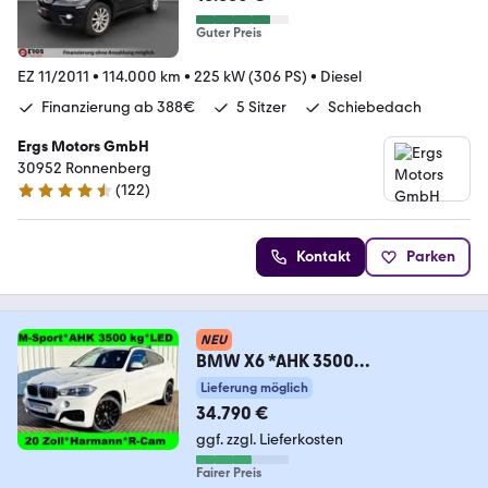
Guter Preis
EZ 11/2011
•
114.000 km
•
225 kW (306 PS)
•
Diesel
Finanzierung ab 388€
5 Sitzer
Schiebedach
Ergs Motors GmbH
30952 Ronnenberg
(
122
)
4.6 Sterne
Kontakt
Parken
NEU
BMW X6 *AHK 3500
kg*Standheiz*Sitzbelüft.*M-
Lieferung möglich
Sport*H
34.790 €
ggf. zzgl. Lieferkosten
Fairer Preis