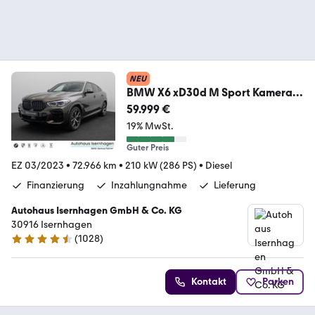
NEU
BMW X6 xD30d M Sport Kamera
Laser HUD DAB HiFi 21Zol
59.999 €
19% MwSt.
Guter Preis
EZ 03/2023
•
72.966 km
•
210 kW (286 PS)
•
Diesel
Finanzierung
Inzahlungnahme
Lieferung
Autohaus Isernhagen GmbH & Co. KG
30916 Isernhagen
(
1028
)
4.5 Sterne
Kontakt
Parken