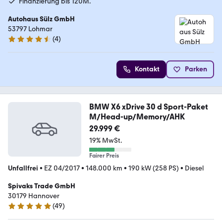
Finanzierung bis 120M.
Autohaus Sülz GmbH
53797 Lohmar
(
4
)
4.6 Sterne
Kontakt
Parken
BMW X6 xDrive 30 d Sport-Paket
M/Head-up/Memory/AHK
29.999 €
19% MwSt.
Fairer Preis
Unfallfrei
•
EZ 04/2017
•
148.000 km
•
190 kW (258 PS)
•
Diesel
Spivaks Trade GmbH
30179 Hannover
(
49
)
5 Sterne