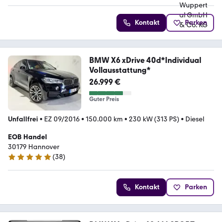
Kontakt
Parken
BMW X6 xDrive 40d*Individual
Vollausstattung*
26.999 €
Guter Preis
Unfallfrei
•
EZ 09/2016
•
150.000 km
•
230 kW (313 PS)
•
Diesel
EOB Handel
30179 Hannover
(
38
)
4.9 Sterne
Kontakt
Parken