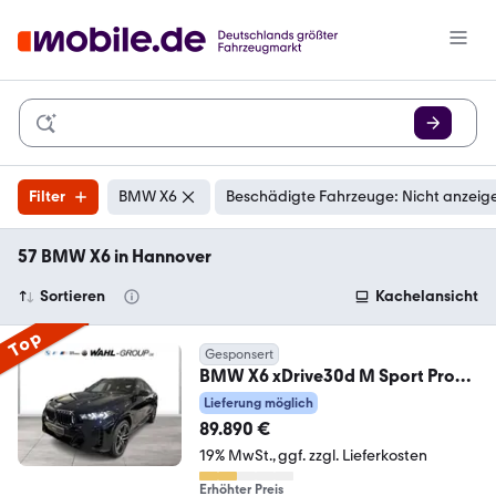
Filter
BMW X6
Beschädigte Fahrzeuge: Nicht anzeig
57 BMW X6 in Hannover
Sortieren
Kachelansicht
Top
Gesponsert
BMW X6 xDrive30d M Sport Pro
Panorama AHK HeadUp Ico
Lieferung möglich
89.890 €
19% MwSt.
ggf. zzgl. Lieferkosten
Erhöhter Preis