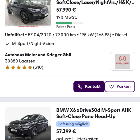
SoftClose/Laser/NightVis./H&K/2
2"
57.990 €
19% MwSt.
Fairer Preis
Unfallfrei
•
EZ 04/2020
•
79.000 km
•
195 kW (265 PS)
•
Diesel
M-Sport/Night-Vision
Autohaus Meier und Krieger GbR
30880 Laatzen
(
310
)
5 Sterne
Kontakt
Parken
BMW X6 xDrive30d M-Sport AHK
Soft-Close Pano Head-Up
Lieferung möglich
57.399 €
ggf. zzgl. Lieferkosten