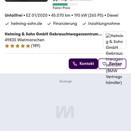
Fairer Preis
Unfallfrei
•
EZ 01/2020
•
45.070 km
•
195 kW (265 PS)
•
Diesel
helming-sohn.de
Finanzierung
Inzahlungnahme
Helming & Sohn GmbH Gebrauchtwagenzentrum
(BMW Vertragshändler)
49835 Wietmarschen
(
189
)
5 Sterne
Kontakt
Parken