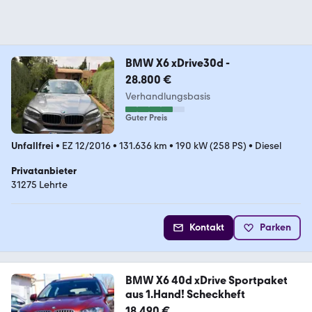
BMW X6 xDrive30d -
28.800 €
Verhandlungsbasis
Guter Preis
Unfallfrei
•
EZ 12/2016
•
131.636 km
•
190 kW (258 PS)
•
Diesel
Privatanbieter
31275 Lehrte
Kontakt
Parken
BMW X6 40d xDrive Sportpaket
aus 1.Hand! Scheckheft
18.490 €