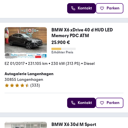
Kontakt
Parken
BMW X6 xDrive 40 d HUD LED
Memory PDC ATM
25.900 €
Erhöhter Preis
EZ 01/2017
•
231.105 km
•
230 kW (313 PS)
•
Diesel
Autogalerie Langenhagen
30855 Langenhagen
(
333
)
4.6 Sterne
Kontakt
Parken
BMW X6 30d M Sport