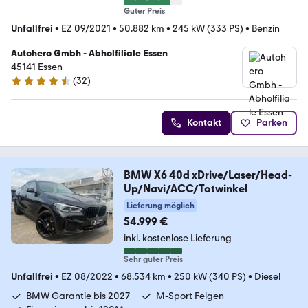
Guter Preis
Unfallfrei
•
EZ 09/2021
•
50.882 km
•
245 kW (333 PS)
•
Benzin
Autohero Gmbh - Abholfiliale Essen
45141 Essen
(
32
)
4.7 Sterne
Kontakt
Parken
BMW X6 40d xDrive/Laser/Head-
Up/Navi/ACC/Totwinkel
Lieferung möglich
54.999 €
inkl. kostenlose Lieferung
Sehr guter Preis
Unfallfrei
•
EZ 08/2022
•
68.534 km
•
250 kW (340 PS)
•
Diesel
BMW Garantie bis 2027
M-Sport Felgen