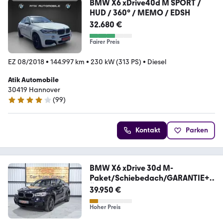
BMW X6 xDrive40d M SPORT /
HUD / 360° / MEMO / EDSH
32.680 €
Fairer Preis
EZ 08/2018
•
144.997 km
•
230 kW (313 PS)
•
Diesel
Atik Automobile
30419 Hannover
(
99
)
3.8 Sterne
Kontakt
Parken
BMW X6 xDrive 30d M-
Paket/Schiebedach/GARANTIE+T
ÜV
39.950 €
Hoher Preis