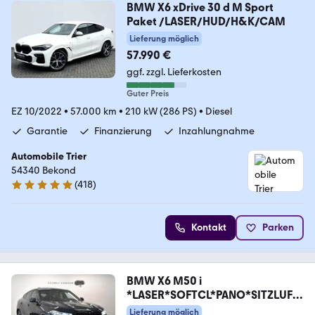
BMW X6 xDrive 30 d M Sport
Paket /LASER/HUD/H&K/CAM
Lieferung möglich
57.990 €
ggf. zzgl. Lieferkosten
Guter Preis
EZ 10/2022
•
57.000 km
•
210 kW (286 PS)
•
Diesel
Garantie
Finanzierung
Inzahlungnahme
Automobile Trier
54340 Bekond
(
418
)
4.9 Sterne
Kontakt
Parken
BMW X6 M50 i
*LASER*SOFTCL*PANO*SITZLUFT
*HUD*MEMORY
Lieferung möglich