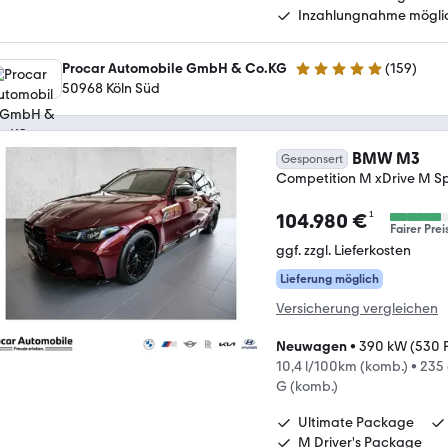
Inzahlungnahme mögli
Procar Automobile GmbH & Co.KG
(
159
)
4.8 Sterne
50968 Köln Süd
BMW M3
Gesponsert
Competition M xDrive M S
¹
104.980 €
Fairer Prei
ggf. zzgl. Lieferkosten
Lieferung möglich
Versicherung vergleichen
Neuwagen
•
390 kW (530 
10,4 l/100km (komb.)
•
235
G (komb.)
Ultimate Package
M Driver's Package