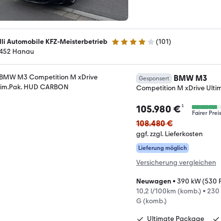
lli Automobile KFZ-Meisterbetrieb
(
101
)
4.2 Sterne
452 Hanau
BMW M3
Gesponsert
Competition M xDrive Ult
¹
105.980 €
Fairer Prei
108.480 €
ggf. zzgl. Lieferkosten
Lieferung möglich
Versicherung vergleichen
Neuwagen
•
390 kW (530 
10,2 l/100km (komb.)
•
230
G (komb.)
Ultimate Package