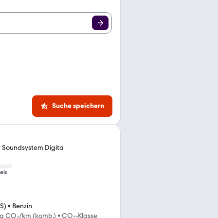
Suche speichern
r Soundsystem Digita
eis
S)
•
Benzin
 g CO₂/km (komb.)
•
CO₂-Klasse