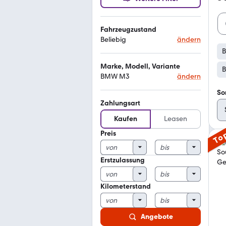
Fahrzeugzustand
Beliebig
ändern
Marke, Modell, Variante
B
BMW M3
ändern
So
Zahlungsart
Kaufen
Leasen
Preis
To
Erstzulassung
Kilometerstand
Angebote