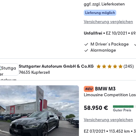
ggf. zzgl. Lieferkosten
Lieferung möglich
Versicherung vergleichen
Unfallfrei
•
EZ 10/2021
•
69
M Driver´s Package
Alarmanlage
Stuttgarter Autoforum GmbH & Co.KG
(
245
)
4.8 Sterne
74635 Kupferzell
BMW M3
NEU
Limousine Competition La
58.950 €
Guter Preis
Versicherung vergleichen
EZ 07/2021
•
113.452 km
•
3