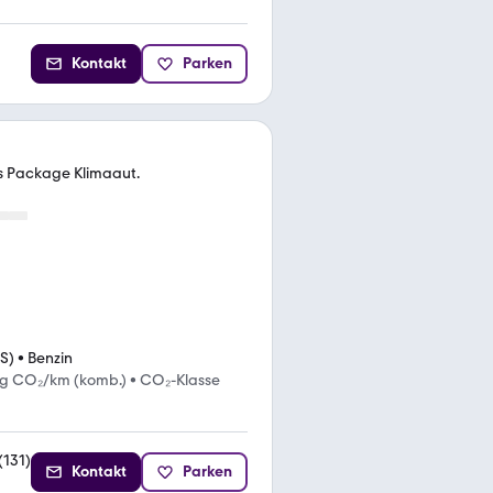
Kontakt
Parken
rs Package Klimaaut.
S)
•
Benzin
 g CO₂/km (komb.)
•
CO₂-Klasse
(
131
)
Kontakt
Parken