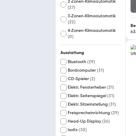
2-Zonen-Klimaautomatik
(
27
)
3-Zonen-Klimaautomatik
(
22
)
Be
4-Zonen-Klimaautomatik
63
(
0
)
Ausstattung
Bluetooth
(
29
)
Bordcomputer
(
31
)
CD-Spieler
(
2
)
Elektr. Fensterheber
(
31
)
Elektr. Seitenspiegel
(
31
)
Elektr. Sitzeinstellung
(
31
)
Freisprecheinrichtung
(
29
)
Head-Up Display
(
26
)
Isofix
(
30
)