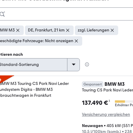
BMW M3
DE, Frankfurt, 21 km
zzgl. Lieferungen
eschädigte Fahrzeuge: Nicht anzeigen
rtieren nach
p
BMW M3
Gesponsert
Touring CS Park Navi Lede
¹
137.490 €
Erhöhter Pr
Versicherung vergleichen
Neuwagen
•
405 kW (551 P
10,5 l/100km (komb.)
•
238