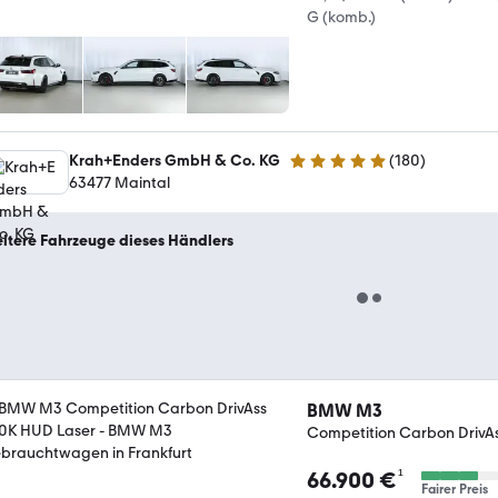
G (komb.)
Krah+Enders GmbH & Co. KG
(
180
)
4.9 Sterne
63477 Maintal
itere Fahrzeuge dieses Händlers
BMW M3
Competition Carbon DrivA
¹
66.900 €
Fairer Preis