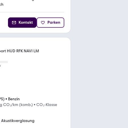
ch
Kontakt
Parken
port HUD RFK NAVI LM
s
PS)
•
Benzin
 g CO₂/km (komb.)
•
CO₂-Klasse
Akustikverglasung