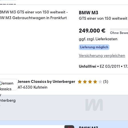
BMW M3
GTS einer von 150 weltweit
249.000 €
Ohne Bewe
ggf. zzgl. Lieferkosten
Lieferung möglich
Versicherung vergleichen
Unfallfrei
•
EZ 03/2011
•
17
Jensen Classics by Unterberger
(
5
)
4 Sterne
AT-6330 Kufstein