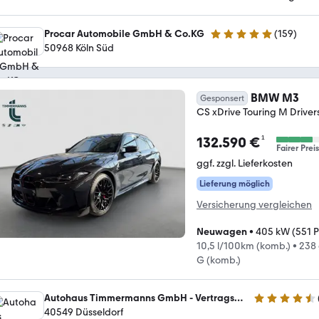
Procar Automobile GmbH & Co.KG
(
159
)
4.8 Sterne
50968 Köln Süd
BMW M3
Gesponsert
CS xDrive Touring M Drive
¹
132.590 €
Fairer Preis
ggf. zzgl. Lieferkosten
Lieferung möglich
Versicherung vergleichen
Neuwagen
•
405 kW (551 P
10,5 l/100km (komb.)
•
238
G (komb.)
Autohaus Timmermanns GmbH - Vertragshändler der BMW AG für BMW, BMWI, BMWM und MINI
4.3 Sterne
40549 Düsseldorf