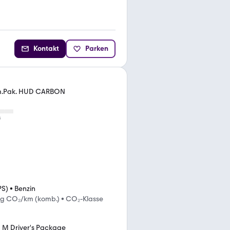
Kontakt
Parken
im.Pak. HUD CARBON
s
PS)
•
Benzin
 g CO₂/km (komb.)
•
CO₂-Klasse
M Driver's Package