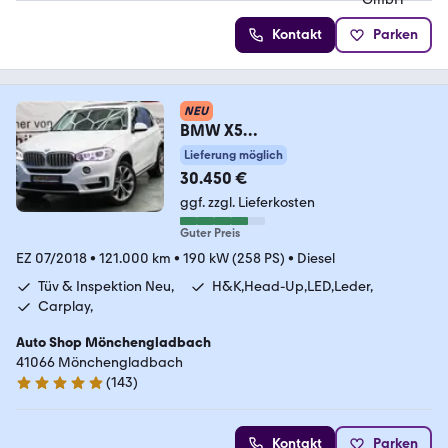
Kontakt
Parken
NEU
BMW X5
xDrive30d*Tüv&Inspektion
Lieferung möglich
Neu*H&K*Kamera*LED*
30.450 €
ggf. zzgl. Lieferkosten
Guter Preis
EZ 07/2018
•
121.000 km
•
190 kW (258 PS)
•
Diesel
Tüv & Inspektion Neu,
H&K,Head-Up,LED,Leder,
Carplay,
Auto Shop Mönchengladbach
41066 Mönchengladbach
(
143
)
4.9 Sterne
Kontakt
Parken