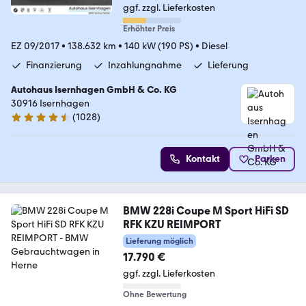
ggf. zzgl. Lieferkosten
Erhöhter Preis
EZ 09/2017
•
138.632 km
•
140 kW (190 PS)
•
Diesel
Finanzierung
Inzahlungnahme
Lieferung
Autohaus Isernhagen GmbH & Co. KG
30916 Isernhagen
(
1028
)
4.5 Sterne
Kontakt
Parken
BMW 228i Coupe M Sport HiFi SD
RFK KZU REIMPORT
Lieferung möglich
17.790 €
ggf. zzgl. Lieferkosten
Ohne Bewertung