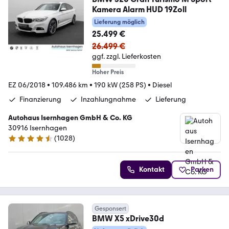
Kamera Alarm HUD 19Zoll
Lieferung möglich
25.499 €
26.499 €
ggf. zzgl. Lieferkosten
Hoher Preis
EZ 06/2018
•
109.486 km
•
190 kW (258 PS)
•
Diesel
Finanzierung
Inzahlungnahme
Lieferung
Autohaus Isernhagen GmbH & Co. KG
30916 Isernhagen
(
1028
)
4.5 Sterne
Kontakt
Parken
Gesponsert
BMW X5 xDrive30d