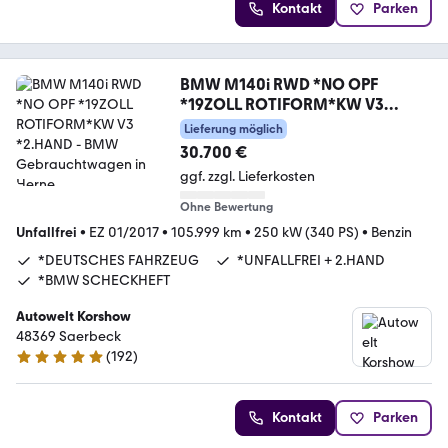
Kontakt
Parken
BMW M140i RWD *NO OPF
*19ZOLL ROTIFORM*KW V3
*2.HAND
Lieferung möglich
30.700 €
ggf. zzgl. Lieferkosten
Ohne Bewertung
Unfallfrei
•
EZ 01/2017
•
105.999 km
•
250 kW (340 PS)
•
Benzin
*DEUTSCHES FAHRZEUG
*UNFALLFREI + 2.HAND
*BMW SCHECKHEFT
Autowelt Korshow
48369 Saerbeck
(
192
)
4.9 Sterne
Kontakt
Parken