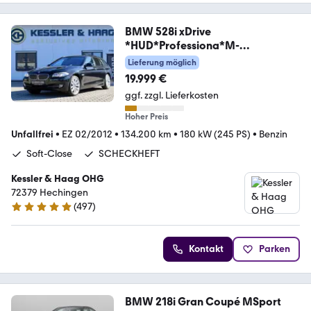
BMW 528i xDrive
*HUD*Professiona*M-
Sport*SOFTCLOSE*
Lieferung möglich
19.999 €
ggf. zzgl. Lieferkosten
Hoher Preis
Unfallfrei
•
EZ 02/2012
•
134.200 km
•
180 kW (245 PS)
•
Benzin
Soft-Close
SCHECKHEFT
Kessler & Haag OHG
72379 Hechingen
(
497
)
4.9 Sterne
Kontakt
Parken
BMW 218i Gran Coupé MSport