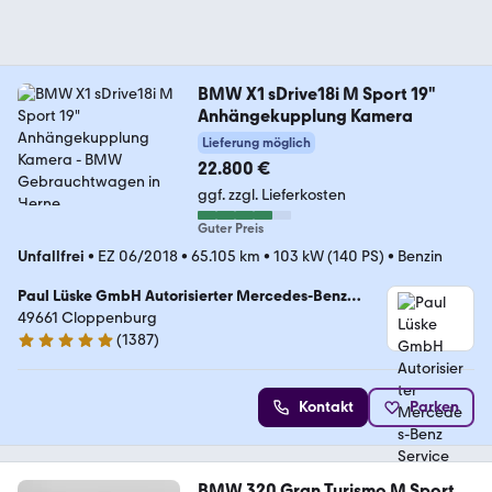
BMW X1 sDrive18i M Sport 19"
Anhängekupplung Kamera
Lieferung möglich
22.800 €
ggf. zzgl. Lieferkosten
Guter Preis
Unfallfrei
•
EZ 06/2018
•
65.105 km
•
103 kW (140 PS)
•
Benzin
Paul Lüske GmbH Autorisierter Mercedes-Benz
Service & Junge Sterne Verkauf
49661 Cloppenburg
(
1387
)
4.9 Sterne
Kontakt
Parken
BMW 320 Gran Turismo M Sport