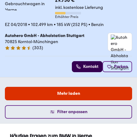
29.750 €
inkl. kostenlose Lieferung
Erhöhter Preis
EZ 04/2018
•
102.499 km
•
185 kW (252 PS)
•
Benzin
Autohero GmbH - Abholstation Stuttgart
70825 Korntal-Münchingen
(
303
)
4.4 Sterne
Kontakt
Parken
Mehr laden
Filter anpassen
Häufige Fragen zum BMW in Herne