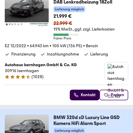
DAB Lenkradheizung 18Zoll
Lieferung möglich
21.999 €
22.999 €
19% MwSt.
ggf. zzgl. Lieferkosten
Fairer Preis
EZ 12/2022
•
64.943 km
•
100 kW (136 PS)
•
Benzin
Finanzierung
Inzahlungnahme
Lieferung
Autohaus Isernhagen GmbH & Co. KG
30916 Isernhagen
(
1028
)
4.5 Sterne
Kontakt
Parken
BMW 320d xD Luxury Line GSD
Kamera HiFi Alarm Sport
Lieferung möglich