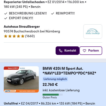
Reparierter Unfallschaden
•
EZ 01/2014
•
116.000 km
•
180 kW (245 PS)
•
Benzin
BESCHREIBUNG LESEN!!!
REIMPORT!!!
EXPORT ONLY!!!
Autohaus Straußberger
90574 Buchschwabach bei Nürnberg
(
1660
)
4.9 Sterne
Kontakt
Parken
BMW 420i M Sport Aut.
*NAVI*LED*TEMPO*PDC*SHZ*
Lieferung möglich
22.760 €
inkl. kostenlose Lieferung
Guter Preis
Unfallfrei
•
EZ 04/2017
•
86.326 km
•
135 kW (184 PS)
•
Benzin