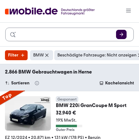
Filter
BMW
Beschädigte Fahrzeuge: Nicht anzeigen
2.866 BMW Gebrauchtwagen in Herne
Sortieren
Kachelansicht
Top
Gesponsert
BMW 220i GranCoupe M Sport
32.940 €
19% MwSt.
Guter Preis
EZ 12/2024
•
20.871 km
•
131 kW (178 PS)
•
Benzin