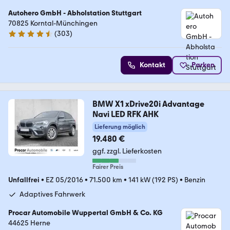
Autohero GmbH - Abholstation Stuttgart
70825 Korntal-Münchingen
(
303
)
4.4 Sterne
Kontakt
Parken
BMW X1 xDrive20i Advantage
Navi LED RFK AHK
Lieferung möglich
19.480 €
ggf. zzgl. Lieferkosten
Fairer Preis
Unfallfrei
•
EZ 05/2016
•
71.500 km
•
141 kW (192 PS)
•
Benzin
Adaptives Fahrwerk
Procar Automobile Wuppertal GmbH & Co. KG
44625 Herne