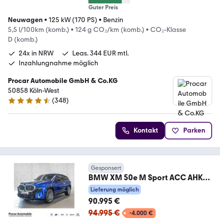
Guter Preis
Neuwagen
•
125 kW (170 PS)
•
Benzin
5,5 l/100km (komb.)
•
124 g CO₂/km (komb.)
•
CO₂-Klasse
D (komb.)
24x in NRW
Leas. 344 EUR mtl.
Inzahlungnahme möglich
Procar Automobile GmbH & Co.KG
50858 Köln-West
(
348
)
4.4 Sterne
Kontakt
Parken
Gesponsert
BMW XM 50e M Sport ACC AHK
360°KAM RFK NAVI LED DAB
Lieferung möglich
90.995 €
94.995 €
-4.000 €