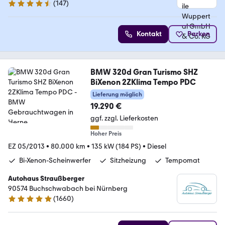
(
147
)
4.4 Sterne
Kontakt
Parken
BMW 320d Gran Turismo SHZ
BiXenon 2ZKlima Tempo PDC
Lieferung möglich
19.290 €
ggf. zzgl. Lieferkosten
Hoher Preis
EZ 05/2013
•
80.000 km
•
135 kW (184 PS)
•
Diesel
Bi-Xenon-Scheinwerfer
Sitzheizung
Tempomat
Autohaus Straußberger
90574 Buchschwabach bei Nürnberg
(
1660
)
4.9 Sterne