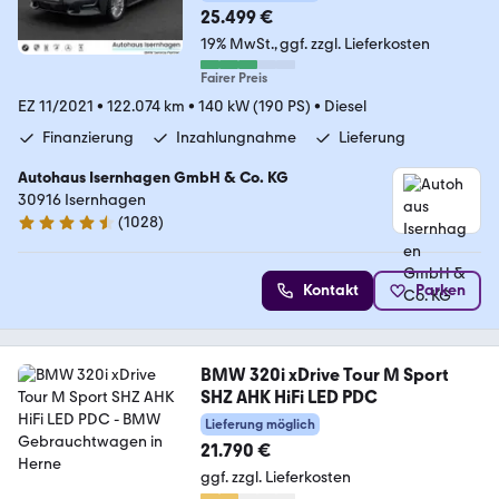
25.499 €
19% MwSt.
ggf. zzgl. Lieferkosten
Fairer Preis
EZ 11/2021
•
122.074 km
•
140 kW (190 PS)
•
Diesel
Finanzierung
Inzahlungnahme
Lieferung
Autohaus Isernhagen GmbH & Co. KG
30916 Isernhagen
(
1028
)
4.5 Sterne
Kontakt
Parken
BMW 320i xDrive Tour M Sport
SHZ AHK HiFi LED PDC
Lieferung möglich
21.790 €
ggf. zzgl. Lieferkosten