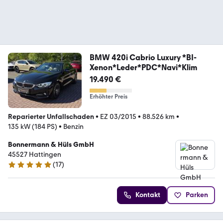
BMW 420i Cabrio Luxury *BI-
Xenon*Leder*PDC*Navi*Klim
19.490 €
Erhöhter Preis
Reparierter Unfallschaden
•
EZ 03/2015
•
88.526 km
•
135 kW (184 PS)
•
Benzin
Bonnermann & Hüls GmbH
45527 Hattingen
(
17
)
4.8 Sterne
Kontakt
Parken