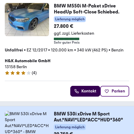
BMW M550i M-Paket xDrive
HeadUp Soft-Close Schiebed.
Lieferung möglich
27.800 €
ggf. zzgl. Lieferkosten
Sehr guter Preis
Unfallfrei
•
EZ 12/2017
•
120.000 km
•
340 kW (462 PS)
•
Benzin
H&K Automobile GmbH
13158 Berlin
(
4
)
3.9 Sterne
Kontakt
Parken
BMW 530i xDrive M Sport
Aut.*NAVI*LED*ACC*HUD*360°
Lieferung möglich