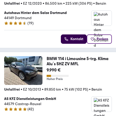
Unfallfrei
•
EZ 12/2020
•
86.500 km
•
225 kW (306 PS)
•
Benzin
Autohaus Hinter dem Salze Dortmund
44149 Dortmund
(
19
)
4.4 Sterne
Kontakt
Parken
BMW 114 i Limousine 5-trg. Klima
Alu´s SHZ ZV MFL
9.990 €
Hoher Preis
Unfallfrei
•
EZ 10/2013
•
89.850 km
•
75 kW (102 PS)
•
Benzin
AS KFZ Dienstleistungen GmbH
44579 Castrop-Rauxel
(
42
)
5 Sterne