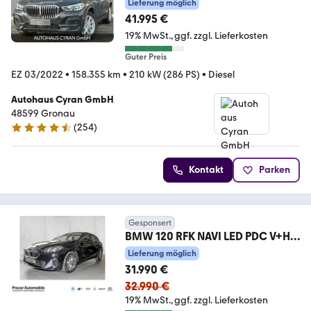
Lieferung möglich
41.995 €
19% MwSt.
ggf. zzgl. Lieferkosten
Guter Preis
EZ 03/2022
•
158.355 km
•
210 kW (286 PS)
•
Diesel
Autohaus Cyran GmbH
48599 Gronau
(
254
)
4.6 Sterne
Kontakt
Parken
Gesponsert
BMW 120 RFK NAVI LED PDC V+H
Parkass. Tempomat
Lieferung möglich
31.990 €
32.990 €
19% MwSt.
ggf. zzgl. Lieferkosten