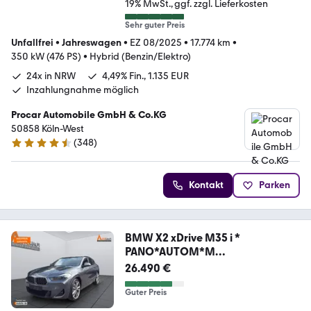
19% MwSt.
ggf. zzgl. Lieferkosten
Sehr guter Preis
Unfallfrei
•
Jahreswagen
•
EZ 08/2025
•
17.774 km
•
350 kW (476 PS)
•
Hybrid (Benzin/Elektro)
24x in NRW
4,49% Fin., 1.135 EUR
Inzahlungnahme möglich
Procar Automobile GmbH & Co.KG
50858 Köln-West
(
348
)
4.4 Sterne
Kontakt
Parken
BMW X2 xDrive M35 i *
PANO*AUTOM*M
PAKET*HEADUP*
26.490 €
Guter Preis