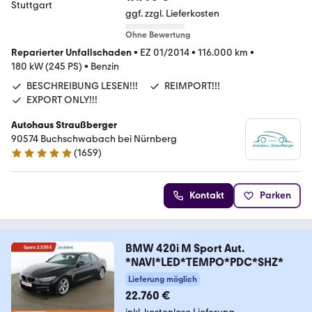
ggf. zzgl. Lieferkosten
Ohne Bewertung
Reparierter Unfallschaden
•
EZ 01/2014
•
116.000 km
•
180 kW (245 PS)
•
Benzin
BESCHREIBUNG LESEN!!!
REIMPORT!!!
EXPORT ONLY!!!
Autohaus Straußberger
90574 Buchschwabach bei Nürnberg
(
1659
)
4.9 Sterne
Kontakt
Parken
BMW 420i M Sport Aut.
*NAVI*LED*TEMPO*PDC*SHZ*
Lieferung möglich
22.760 €