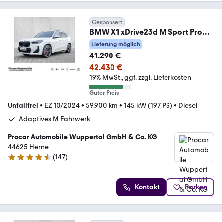
Gesponsert
BMW X1 xDrive23d M Sport Pro
AHK Pano HuD H/K DA Pro
Lieferung möglich
41.290 €
42.430 €
19% MwSt.
ggf. zzgl. Lieferkosten
Guter Preis
Unfallfrei
•
EZ 10/2024
•
59.900 km
•
145 kW (197 PS)
•
Diesel
Adaptives M Fahrwerk
Procar Automobile Wuppertal GmbH & Co. KG
44625 Herne
(
147
)
4.4 Sterne
Kontakt
Parken