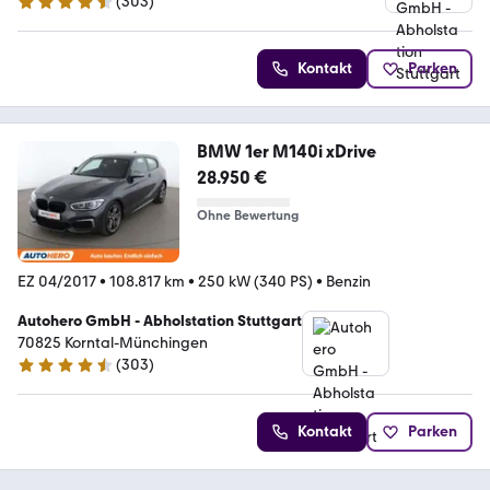
(
303
)
4.4 Sterne
Kontakt
Parken
BMW 1er M140i xDrive
28.950 €
Ohne Bewertung
EZ 04/2017
•
108.817 km
•
250 kW (340 PS)
•
Benzin
Autohero GmbH - Abholstation Stuttgart
70825 Korntal-Münchingen
(
303
)
4.4 Sterne
Kontakt
Parken