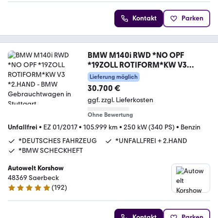
Kontakt
Parken
BMW M140i RWD *NO OPF
*19ZOLL ROTIFORM*KW V3
*2.HAND
Lieferung möglich
30.700 €
ggf. zzgl. Lieferkosten
Ohne Bewertung
Unfallfrei
•
EZ 01/2017
•
105.999 km
•
250 kW (340 PS)
•
Benzin
*DEUTSCHES FAHRZEUG
*UNFALLFREI + 2.HAND
*BMW SCHECKHEFT
Autowelt Korshow
48369 Saerbeck
(
192
)
4.9 Sterne
Kontakt
Parken