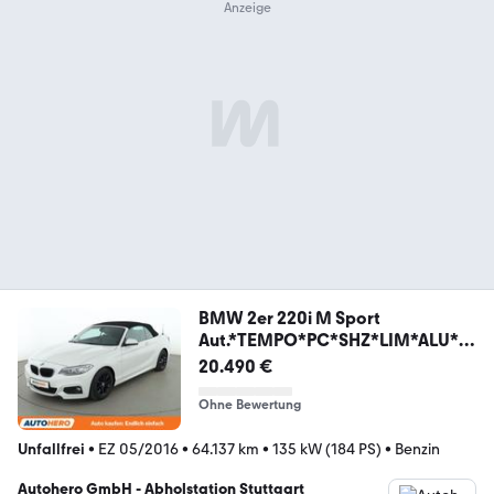
BMW 2er 220i M Sport
Aut.*TEMPO*PC*SHZ*LIM*ALU*K
LIMA
20.490 €
Ohne Bewertung
Unfallfrei
•
EZ 05/2016
•
64.137 km
•
135 kW (184 PS)
•
Benzin
Autohero GmbH - Abholstation Stuttgart