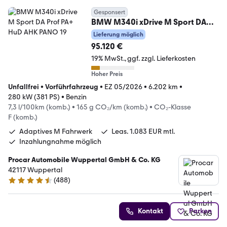
Gesponsert
BMW M340i xDrive M Sport DA
Prof PA+ HuD AHK PANO 19
Lieferung möglich
95.120 €
19% MwSt.
ggf. zzgl. Lieferkosten
Hoher Preis
Unfallfrei
•
Vorführfahrzeug
•
EZ 05/2026
•
6.202 km
•
280 kW (381 PS)
•
Benzin
7,3 l/100km (komb.)
•
165 g CO₂/km (komb.)
•
CO₂-Klasse
F (komb.)
Adaptives M Fahrwerk
Leas. 1.083 EUR mtl.
Inzahlungnahme möglich
Procar Automobile Wuppertal GmbH & Co. KG
42117 Wuppertal
(
488
)
4.5 Sterne
Kontakt
Parken