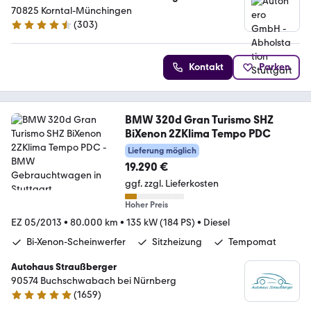
70825 Korntal-Münchingen
(
303
)
4.4 Sterne
Kontakt
Parken
BMW 320d Gran Turismo SHZ
BiXenon 2ZKlima Tempo PDC
Lieferung möglich
19.290 €
ggf. zzgl. Lieferkosten
Hoher Preis
EZ 05/2013
•
80.000 km
•
135 kW (184 PS)
•
Diesel
Bi-Xenon-Scheinwerfer
Sitzheizung
Tempomat
Autohaus Straußberger
90574 Buchschwabach bei Nürnberg
(
1659
)
4.9 Sterne