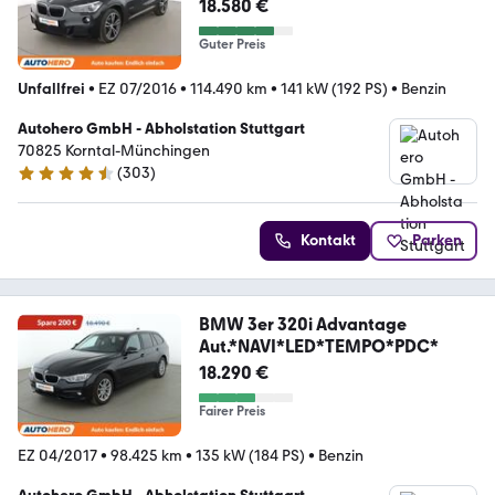
18.580 €
Guter Preis
Unfallfrei
•
EZ 07/2016
•
114.490 km
•
141 kW (192 PS)
•
Benzin
Autohero GmbH - Abholstation Stuttgart
70825 Korntal-Münchingen
(
303
)
4.4 Sterne
Kontakt
Parken
BMW 3er 320i Advantage
Aut.*NAVI*LED*TEMPO*PDC*
18.290 €
Fairer Preis
EZ 04/2017
•
98.425 km
•
135 kW (184 PS)
•
Benzin