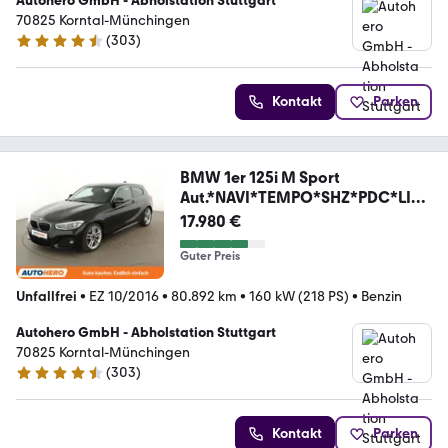
Autohero GmbH - Abholstation Stuttgart
70825 Korntal-Münchingen
(
303
)
4.4 Sterne
Kontakt
Parken
BMW 1er 125i M Sport
Aut.*NAVI*TEMPO*SHZ*PDC*LIM
*
17.980 €
Guter Preis
Unfallfrei
•
EZ 10/2016
•
80.892 km
•
160 kW (218 PS)
•
Benzin
Autohero GmbH - Abholstation Stuttgart
70825 Korntal-Münchingen
(
303
)
4.4 Sterne
Kontakt
Parken