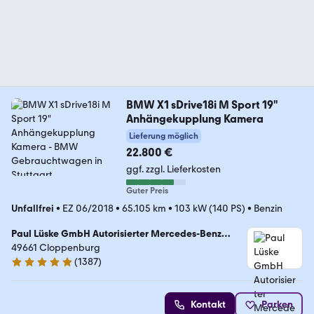
BMW X1 sDrive18i M Sport 19"
Anhängekupplung Kamera
Lieferung möglich
22.800 €
ggf. zzgl. Lieferkosten
Guter Preis
Unfallfrei
•
EZ 06/2018
•
65.105 km
•
103 kW (140 PS)
•
Benzin
Paul Lüske GmbH Autorisierter Mercedes-Benz
Service & Junge Sterne Verkauf
49661 Cloppenburg
(
1387
)
4.9 Sterne
Kontakt
Parken