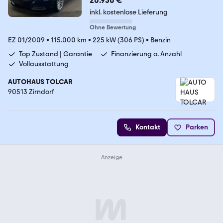
20.950 €
inkl. kostenlose Lieferung
Ohne Bewertung
EZ 01/2009
•
115.000 km
•
225 kW (306 PS)
•
Benzin
Top Zustand | Garantie
Finanzierung o. Anzahl
Vollausstattung
AUTOHAUS TOLCAR
90513 Zirndorf
Kontakt
Parken