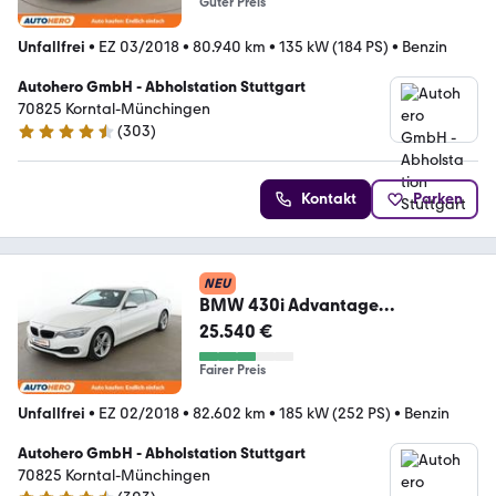
Guter Preis
Unfallfrei
•
EZ 03/2018
•
80.940 km
•
135 kW (184 PS)
•
Benzin
Autohero GmbH - Abholstation Stuttgart
70825 Korntal-Münchingen
(
303
)
4.4 Sterne
Kontakt
Parken
NEU
BMW 430i Advantage
Aut.*NAVI*PDC*TEMPO*
25.540 €
Fairer Preis
Unfallfrei
•
EZ 02/2018
•
82.602 km
•
185 kW (252 PS)
•
Benzin
Autohero GmbH - Abholstation Stuttgart
70825 Korntal-Münchingen