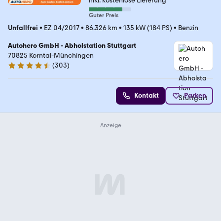
inkl. kostenlose Lieferung
Guter Preis
Unfallfrei
•
EZ 04/2017
•
86.326 km
•
135 kW (184 PS)
•
Benzin
Autohero GmbH - Abholstation Stuttgart
70825 Korntal-Münchingen
(
303
)
4.4 Sterne
Kontakt
Parken