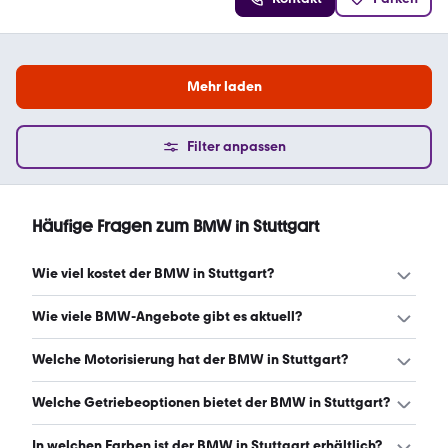
Mehr laden
Filter anpassen
Häufige Fragen zum BMW in Stuttgart
Wie viel kostet der BMW in Stuttgart?
Ein guter Preis für einen BMW in Stuttgart liegt zwischen
Wie viele BMW-Angebote gibt es aktuell?
17.901 € und 52.140 €. Leasingangebote starten ab 219 €
monatlich. (Stand: 9.8.2026)
Es gibt insgesamt 4.186 BMW bei mobile.de, davon 3.599
Welche Motorisierung hat der BMW in Stuttgart?
Gebraucht- und 587 Neuwagen. (Stand: 9.8.2026)
Der BMW in Stuttgart hat Leistungen zwischen 131 und
Welche Getriebeoptionen bietet der BMW in Stuttgart?
527 PS. (Stand: 9.8.2026)
Der BMW in Stuttgart ist mit automatischem, manuellem
In welchen Farben ist der BMW in Stuttgart erhältlich?