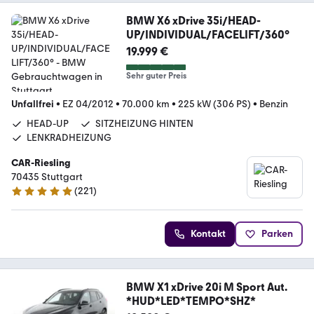
BMW X6 xDrive 35i/HEAD-
UP/INDIVIDUAL/FACELIFT/360°
19.999 €
Sehr guter Preis
Unfallfrei
•
EZ 04/2012
•
70.000 km
•
225 kW (306 PS)
•
Benzin
HEAD-UP
SITZHEIZUNG HINTEN
LENKRADHEIZUNG
CAR-Riesling
70435 Stuttgart
(
221
)
4.9 Sterne
Kontakt
Parken
BMW X1 xDrive 20i M Sport Aut.
*HUD*LED*TEMPO*SHZ*