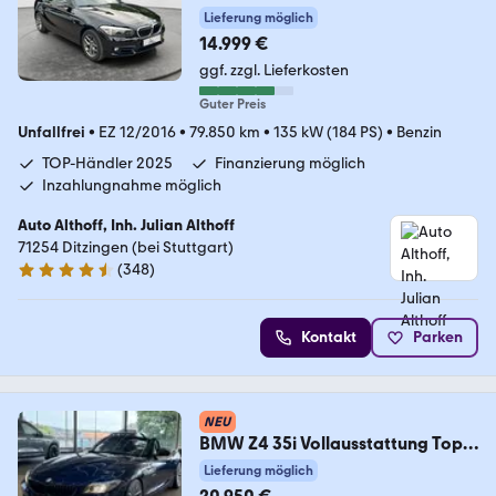
Lieferung möglich
14.999 €
ggf. zzgl. Lieferkosten
Guter Preis
Unfallfrei
•
EZ 12/2016
•
79.850 km
•
135 kW (184 PS)
•
Benzin
TOP-Händler 2025
Finanzierung möglich
Inzahlungnahme möglich
Auto Althoff, Inh. Julian Althoff
71254 Ditzingen (bei Stuttgart)
(
348
)
4.7 Sterne
Kontakt
Parken
NEU
BMW Z4 35i Vollausstattung Top
Zustand Garantie
Lieferung möglich