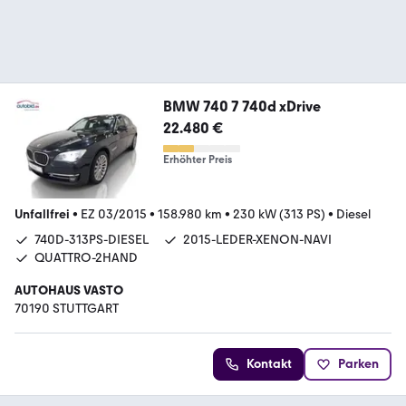
BMW 740 7 740d xDrive
22.480 €
Erhöhter Preis
Unfallfrei
•
EZ 03/2015
•
158.980 km
•
230 kW (313 PS)
•
Diesel
740D-313PS-DIESEL
2015-LEDER-XENON-NAVI
QUATTRO-2HAND
AUTOHAUS VASTO
70190 STUTTGART
Kontakt
Parken