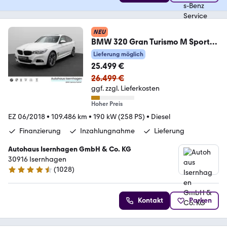
NEU
BMW 320 Gran Turismo M Sport
Kamera Alarm HUD 19Zoll
Lieferung möglich
25.499 €
26.499 €
ggf. zzgl. Lieferkosten
Hoher Preis
EZ 06/2018
•
109.486 km
•
190 kW (258 PS)
•
Diesel
Finanzierung
Inzahlungnahme
Lieferung
Autohaus Isernhagen GmbH & Co. KG
30916 Isernhagen
(
1028
)
4.5 Sterne
Kontakt
Parken