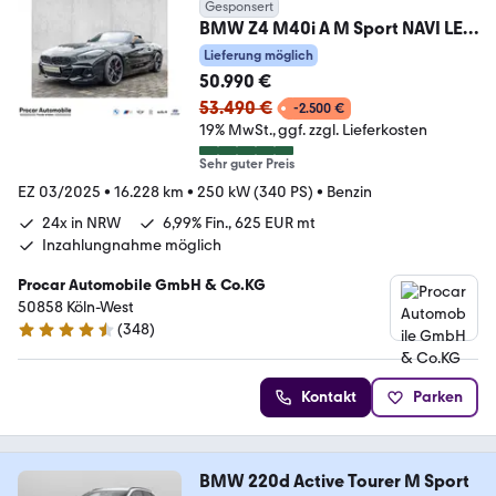
Gesponsert
BMW Z4 M40i A M Sport NAVI LED
Sound Syst. PDC V+H
Lieferung möglich
50.990 €
53.490 €
-2.500 €
19% MwSt.
ggf. zzgl. Lieferkosten
Sehr guter Preis
EZ 03/2025
•
16.228 km
•
250 kW (340 PS)
•
Benzin
24x in NRW
6,99% Fin., 625 EUR mt
Inzahlungnahme möglich
Procar Automobile GmbH & Co.KG
50858 Köln-West
(
348
)
4.4 Sterne
Kontakt
Parken
BMW 220d Active Tourer M Sport