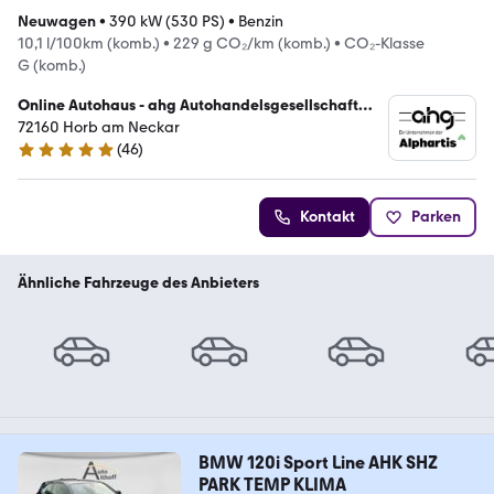
Neuwagen
•
390 kW (530 PS)
•
Benzin
10,1 l/100km (komb.)
•
229 g CO₂/km (komb.)
•
CO₂-Klasse
G (komb.)
Online Autohaus - ahg Autohandelsgesellschaft
mbH
72160 Horb am Neckar
(
46
)
4.8 Sterne
Kontakt
Parken
Ähnliche Fahrzeuge des Anbieters
BMW 120i Sport Line AHK SHZ
PARK TEMP KLIMA