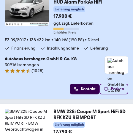
HUD Alarm ParkAs HiFi
Lieferung möglich
17.900 €
ggf. zzgl. Lieferkosten
Erhöhter Preis
EZ 09/2017
•
138.632 km
•
140 kW (190 PS)
•
Diesel
Finanzierung
Inzahlungnahme
Lieferung
Autohaus Isernhagen GmbH & Co. KG
30916 Isernhagen
(
1028
)
4.5 Sterne
Kontakt
Parken
BMW 228i Coupe M Sport HiFi SD
RFK KZU REIMPORT
Lieferung möglich
17.790 €