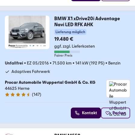
BMW X1 xDrive20i Advantage
Navi LED RFK AHK
Lieferung möglich
19.480 €
ggf. zzgl. Lieferkosten
Fairer Preis
Unfallfrei
•
EZ 05/2016
•
71.500 km
•
141 kW (192 PS)
•
Benzin
Adaptives Fahrwerk
Procar Automobile Wuppertal GmbH & Co. KG
44625 Herne
(
147
)
4.4 Sterne
Kontakt
Parken