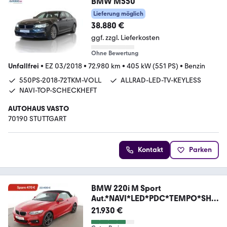
BMW M550
Lieferung möglich
38.880 €
ggf. zzgl. Lieferkosten
Ohne Bewertung
Unfallfrei
•
EZ 03/2018
•
72.980 km
•
405 kW (551 PS)
•
Benzin
550PS-2018-72TKM-VOLL
ALLRAD-LED-TV-KEYLESS
NAVI-TOP-SCHECKHEFT
AUTOHAUS VASTO
70190 STUTTGART
Kontakt
Parken
BMW 220i M Sport
Aut.*NAVI*LED*PDC*TEMPO*SHZ
*ALU*
21.930 €