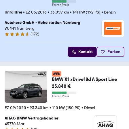
Fairer Preis
Unfallfrei
•
EZ 05/2016
•
33.059 km
•
141 kW (192 PS)
•
Benzin
Autohero GmbH - Abholstation Nürnberg
90441 Nürnberg
(
172
)
4.5 Sterne
Kontakt
Parken
NEU
BMW X1 xDrive18d A Sport Line
23.840 €
Fairer Preis
EZ 09/2020
•
93.340 km
•
110 kW (150 PS)
•
Diesel
AHAG BMW Vertragshändler
45770 Marl