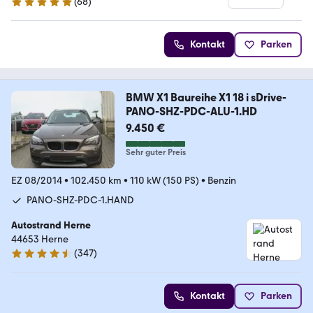
(
68
)
5 Sterne
Kontakt
Parken
BMW X1 Baureihe X1 18 i sDrive-
PANO-SHZ-PDC-ALU-1.HD
9.450 €
Sehr guter Preis
EZ 08/2014
•
102.450 km
•
110 kW (150 PS)
•
Benzin
PANO-SHZ-PDC-1.HAND
Autostrand Herne
44653 Herne
(
347
)
4.5 Sterne
Kontakt
Parken