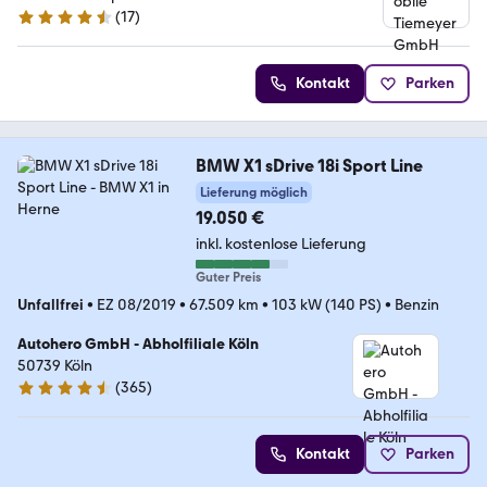
(
17
)
4.6 Sterne
Kontakt
Parken
BMW X1 sDrive 18i Sport Line
Lieferung möglich
19.050 €
inkl. kostenlose Lieferung
Guter Preis
Unfallfrei
•
EZ 08/2019
•
67.509 km
•
103 kW (140 PS)
•
Benzin
Autohero GmbH - Abholfiliale Köln
50739 Köln
(
365
)
4.6 Sterne
Kontakt
Parken