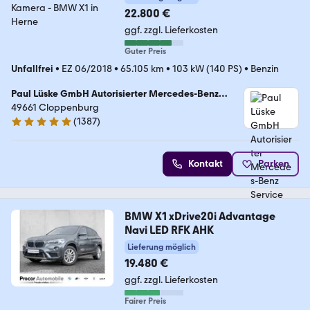
22.800 €
ggf. zzgl. Lieferkosten
Guter Preis
Unfallfrei
•
EZ 06/2018
•
65.105 km
•
103 kW (140 PS)
•
Benzin
Paul Lüske GmbH Autorisierter Mercedes-Benz
Service & Junge Sterne Verkauf
49661 Cloppenburg
(
1387
)
4.9 Sterne
Kontakt
Parken
BMW X1 xDrive20i Advantage
Navi LED RFK AHK
Lieferung möglich
19.480 €
ggf. zzgl. Lieferkosten
Fairer Preis