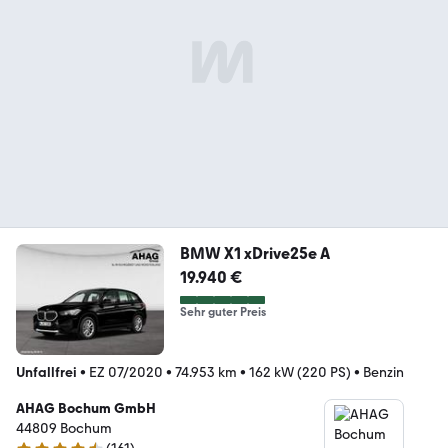
BMW X1 xDrive25e A
19.940 €
Sehr guter Preis
Unfallfrei
•
EZ 07/2020
•
74.953 km
•
162 kW (220 PS)
•
Benzin
AHAG Bochum GmbH
44809 Bochum