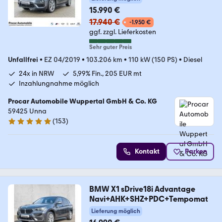
15.990 €
17.940 €
-1.950 €
ggf. zzgl. Lieferkosten
Sehr guter Preis
Unfallfrei
•
EZ 04/2019
•
103.206 km
•
110 kW (150 PS)
•
Diesel
24x in NRW
5,99% Fin., 205 EUR mt
Inzahlungnahme möglich
Procar Automobile Wuppertal GmbH & Co. KG
59425 Unna
(
153
)
4.8 Sterne
Kontakt
Parken
BMW X1 sDrive18i Advantage
Navi+AHK+SHZ+PDC+Tempomat
Lieferung möglich