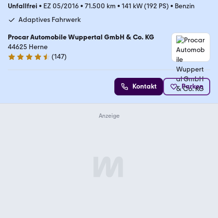
Unfallfrei
•
EZ 05/2016
•
71.500 km
•
141 kW (192 PS)
•
Benzin
Adaptives Fahrwerk
Procar Automobile Wuppertal GmbH & Co. KG
44625 Herne
(
147
)
4.4 Sterne
Kontakt
Parken