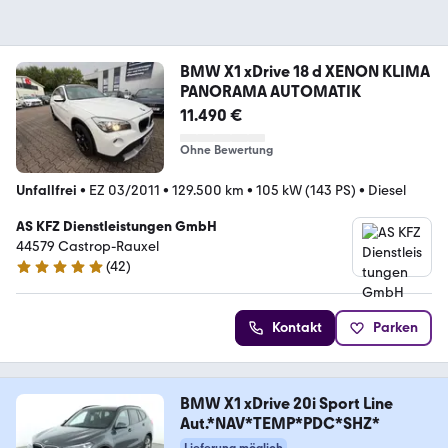
BMW X1 xDrive 18 d XENON KLIMA
PANORAMA AUTOMATIK
11.490 €
Ohne Bewertung
Unfallfrei
•
EZ 03/2011
•
129.500 km
•
105 kW (143 PS)
•
Diesel
AS KFZ Dienstleistungen GmbH
44579 Castrop-Rauxel
(
42
)
5 Sterne
Kontakt
Parken
BMW X1 xDrive 20i Sport Line
Aut.*NAV*TEMP*PDC*SHZ*