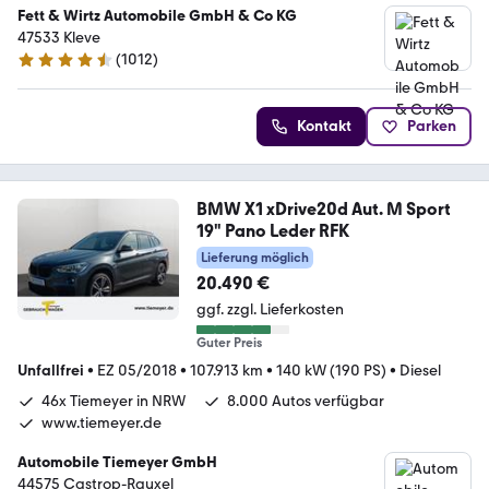
Fett & Wirtz Automobile GmbH & Co KG
47533 Kleve
(
1012
)
4.6 Sterne
Kontakt
Parken
BMW X1 xDrive20d Aut. M Sport
19" Pano Leder RFK
Lieferung möglich
20.490 €
ggf. zzgl. Lieferkosten
Guter Preis
Unfallfrei
•
EZ 05/2018
•
107.913 km
•
140 kW (190 PS)
•
Diesel
46x Tiemeyer in NRW
8.000 Autos verfügbar
www.tiemeyer.de
Automobile Tiemeyer GmbH
44575 Castrop-Rauxel