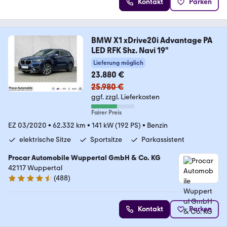
Kontakt
Parken
BMW X1 xDrive20i Advantage PA
LED RFK Shz. Navi 19"
Lieferung möglich
23.880 €
25.980 €
ggf. zzgl. Lieferkosten
Fairer Preis
EZ 03/2020
•
62.332 km
•
141 kW (192 PS)
•
Benzin
elektrische Sitze
Sportsitze
Parkassistent
Procar Automobile Wuppertal GmbH & Co. KG
42117 Wuppertal
(
488
)
4.5 Sterne
Kontakt
Parken