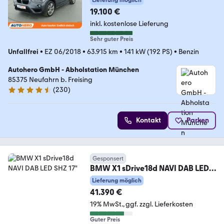
Lieferung möglich
19.100 €
inkl. kostenlose Lieferung
Sehr guter Preis
Unfallfrei
•
EZ 06/2018
•
63.915 km
•
141 kW (192 PS)
•
Benzin
Autohero GmbH - Abholstation München
85375 Neufahrn b. Freising
(
230
)
4.4 Sterne
Kontakt
Parken
Gesponsert
BMW X1 sDrive18d NAVI DAB LED
SHZ 17"
Lieferung möglich
41.390 €
19% MwSt.
ggf. zzgl. Lieferkosten
Guter Preis