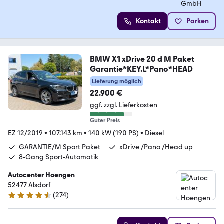
Kontakt
Parken
BMW X1 xDrive 20 d M Paket
Garantie*KEY.L*Pano*HEAD
Lieferung möglich
22.900 €
ggf. zzgl. Lieferkosten
Guter Preis
EZ 12/2019
•
107.143 km
•
140 kW (190 PS)
•
Diesel
GARANTIE/M Sport Paket
xDrive /Pano /Head up
8-Gang Sport-Automatik
Autocenter Hoengen
52477 Alsdorf
(
274
)
4.5 Sterne