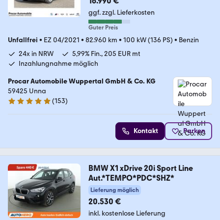
16.990 €
ggf. zzgl. Lieferkosten
Guter Preis
Unfallfrei
•
EZ 04/2021
•
82.960 km
•
100 kW (136 PS)
•
Benzin
24x in NRW
5,99% Fin., 205 EUR mt
Inzahlungnahme möglich
Procar Automobile Wuppertal GmbH & Co. KG
59425 Unna
(
153
)
4.8 Sterne
Kontakt
Parken
BMW X1 xDrive 20i Sport Line
Aut.*TEMPO*PDC*SHZ*
Lieferung möglich
20.530 €
inkl. kostenlose Lieferung