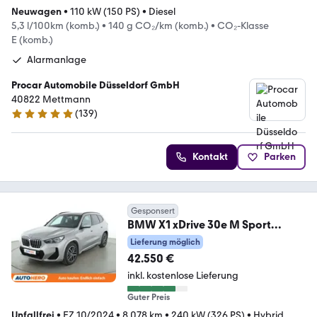
Neuwagen
•
110 kW (150 PS)
•
Diesel
5,3 l/100km (komb.)
•
140 g CO₂/km (komb.)
•
CO₂-Klasse
E (komb.)
Alarmanlage
Procar Automobile Düsseldorf GmbH
40822 Mettmann
(
139
)
4.9 Sterne
Kontakt
Parken
Gesponsert
BMW X1 xDrive 30e M Sport
Aut.*NAVI*LED*PANO*CAM*PDC
Lieferung möglich
42.550 €
inkl. kostenlose Lieferung
Guter Preis
Unfallfrei
•
EZ 10/2024
•
8.078 km
•
240 kW (326 PS)
•
Hybrid