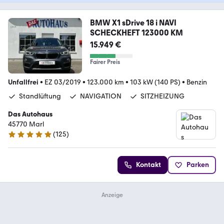
BMW X1 sDrive 18 i NAVI
SCHECKHEFT 123000 KM
15.949 €
Fairer Preis
Unfallfrei
•
EZ 03/2019
•
123.000 km
•
103 kW (140 PS)
•
Benzin
Standlüftung
NAVIGATION
SITZHEIZUNG
Das Autohaus
45770 Marl
(
125
)
4.9 Sterne
Kontakt
Parken