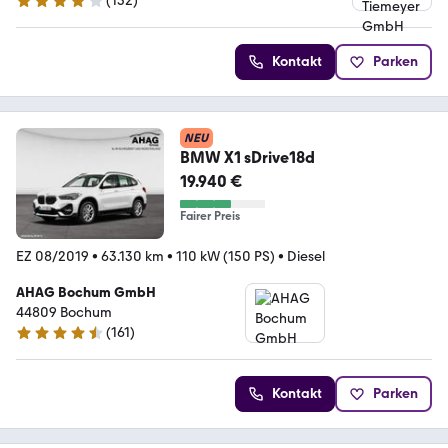
(
152
)
3.8 Sterne
Kontakt
Parken
NEU
BMW X1 sDrive18d
19.940 €
Fairer Preis
EZ 08/2019
•
63.130 km
•
110 kW (150 PS)
•
Diesel
AHAG Bochum GmbH
44809 Bochum
(
161
)
4.6 Sterne
Kontakt
Parken