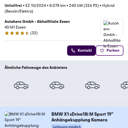
Unfallfrei
•
EZ 10/2024
•
8.078 km
•
240 kW (326 PS)
•
Hybrid
(Benzin/Elektro)
Autohero Gmbh - Abholfiliale Essen
45141 Essen
(
32
)
4.7 Sterne
Kontakt
Parken
Ähnliche Fahrzeuge des Anbieters
BMW X1 sDrive18i M Sport 19"
Anhängekupplung Kamera
Lieferung möglich