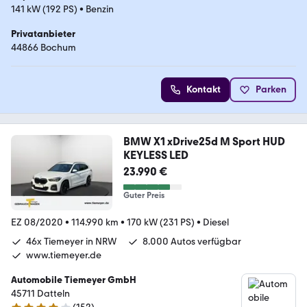
141 kW (192 PS)
•
Benzin
Privatanbieter
44866 Bochum
Kontakt
Parken
BMW X1 xDrive25d M Sport HUD
KEYLESS LED
23.990 €
Guter Preis
EZ 08/2020
•
114.990 km
•
170 kW (231 PS)
•
Diesel
46x Tiemeyer in NRW
8.000 Autos verfügbar
www.tiemeyer.de
Automobile Tiemeyer GmbH
45711 Datteln