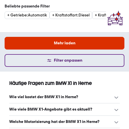
Beliebte passende Filter
+
Getriebe
:
Automatik
+
Kraftstoffart
:
Diesel
+
Kraftstoffart
:
Ben
Mehr laden
Filter anpassen
Häufige Fragen zum BMW X1 in Herne
Wie viel kostet der BMW X1 in Herne?
Ein guter Preis für einen BMW X1 in Herne liegt zwischen
Wie viele BMW X1-Angebote gibt es aktuell?
19.680 € und 42.995 €. Leasingangebote starten ab 272
€ monatlich. (Stand: 9.8.2026)
Es gibt insgesamt 169 BMW X1 bei mobile.de, davon 130
Welche Motorisierung hat der BMW X1 in Herne?
Gebraucht- und 39 Neuwagen. (Stand: 9.8.2026)