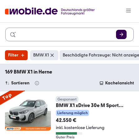
Filter
BMW X1
Beschädigte Fahrzeuge: Nicht anzeig
169 BMW X1 in Herne
Sortieren
Kachelansicht
Top
Gesponsert
BMW X1 xDrive 30e M Sport
Aut.*NAVI*LED*PANO*CAM*PDC
Lieferung möglich
42.550 €
inkl. kostenlose Lieferung
Guter Preis