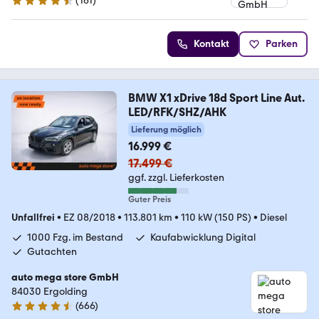
(
161
)
4.6 Sterne
Kontakt
Parken
BMW X1 xDrive 18d Sport Line Aut.
LED/RFK/SHZ/AHK
Lieferung möglich
16.999 €
17.499 €
ggf. zzgl. Lieferkosten
Guter Preis
Unfallfrei
•
EZ 08/2018
•
113.801 km
•
110 kW (150 PS)
•
Diesel
1000 Fzg. im Bestand
Kaufabwicklung Digital
Gutachten
auto mega store GmbH
84030 Ergolding
(
666
)
4.4 Sterne