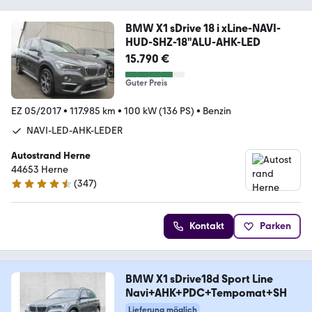
BMW X1 sDrive 18 i xLine-NAVI-
HUD-SHZ-18"ALU-AHK-LED
15.790 €
Guter Preis
EZ 05/2017
•
117.985 km
•
100 kW (136 PS)
•
Benzin
NAVI-LED-AHK-LEDER
Autostrand Herne
44653 Herne
(
347
)
4.5 Sterne
Kontakt
Parken
BMW X1 sDrive18d Sport Line
Navi+AHK+PDC+Tempomat+SH
Lieferung möglich