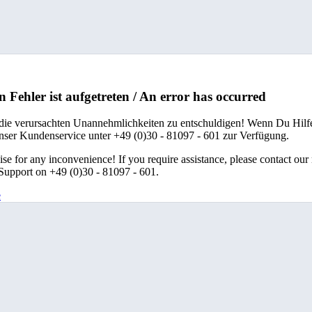
n Fehler ist aufgetreten / An error has occurred
 die verursachten Unannehmlichkeiten zu entschuldigen! Wenn Du Hilfe
unser Kundenservice unter +49 (0)30 - 81097 - 601 zur Verfügung.
se for any inconvenience! If you require assistance, please contact our
upport on +49 (0)30 - 81097 - 601.
e