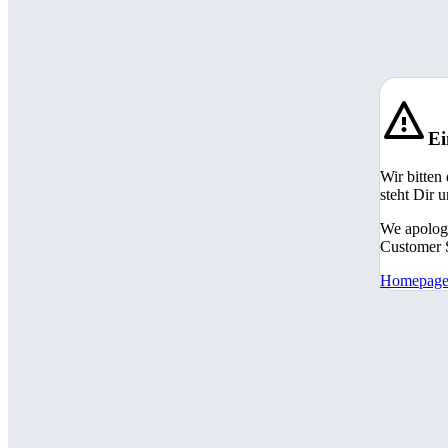
Ei
Wir bitten
steht Dir 
We apologi
Customer S
Homepag