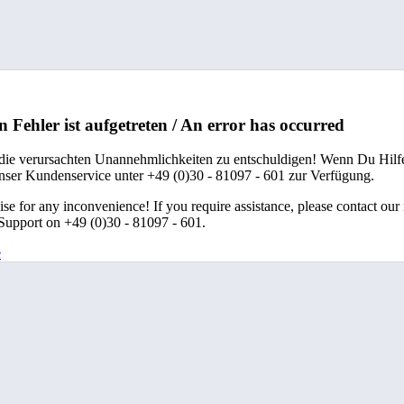
n Fehler ist aufgetreten / An error has occurred
 die verursachten Unannehmlichkeiten zu entschuldigen! Wenn Du Hilfe
unser Kundenservice unter +49 (0)30 - 81097 - 601 zur Verfügung.
se for any inconvenience! If you require assistance, please contact our
upport on +49 (0)30 - 81097 - 601.
e