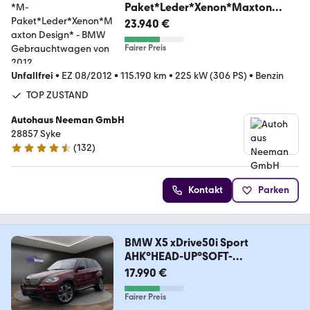
Paket*Leder*Xenon*Maxton
Design*
23.940 €
Fairer Preis
Unfallfrei
•
EZ 08/2012
•
115.190 km
•
225 kW (306 PS)
•
Benzin
TOP ZUSTAND
Autohaus Neeman GmbH
28857 Syke
(
132
)
4.7 Sterne
Kontakt
Parken
BMW X5 xDrive50i Sport
AHK°HEAD-UP°SOFT-
CLOSE°KAMERA
17.990 €
Fairer Preis