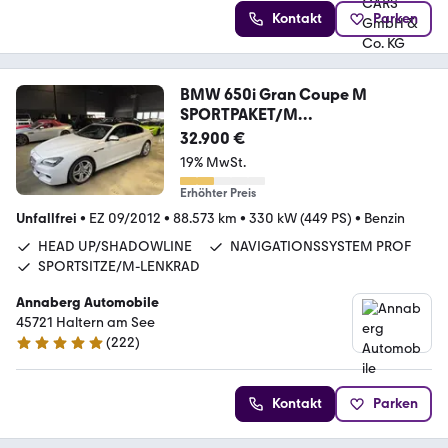
Kontakt
Parken
BMW 650i Gran Coupe M
SPORTPAKET/M
19"/GLASDACH/LED
32.900 €
19% MwSt.
Erhöhter Preis
Unfallfrei
•
EZ 09/2012
•
88.573 km
•
330 kW (449 PS)
•
Benzin
HEAD UP/SHADOWLINE
NAVIGATIONSSYSTEM PROF
SPORTSITZE/M-LENKRAD
Annaberg Automobile
45721 Haltern am See
(
222
)
4.8 Sterne
Kontakt
Parken