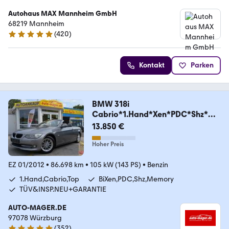
Autohaus MAX Mannheim GmbH
68219 Mannheim
(
420
)
4.9 Sterne
Kontakt
Parken
BMW 318i
Cabrio*1.Hand*Xen*PDC*Shz*Me
mo*TOP*GARANTIE
13.850 €
Hoher Preis
EZ 01/2012
•
86.698 km
•
105 kW (143 PS)
•
Benzin
1.Hand,Cabrio,Top
BiXen,PDC,Shz,Memory
TÜV&INSP.NEU+GARANTIE
AUTO-MAGER.DE
97078 Würzburg
(
352
)