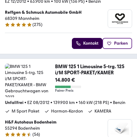
EZ 12/2012
•
63.900 km
•
100 kW (136 PS)
•
Benzin
Reffgen & Schmuck Automobile GmbH
68309 Mannheim
(
275
)
4.8 Sterne
Kontakt
Parken
BMW 125 1 Limousine 5-trg. 125
i/M SPORT-PAKET/KAMER
14.800 €
Fairer Preis
Unfallfrei
•
EZ 08/2012
•
139.900 km
•
160 kW (218 PS)
•
Benzin
M Sport Paket
Harman-Kardon
KAMERA
H&F Autohaus Bodenheim
55294 Bodenheim
(
56
)