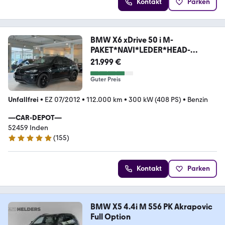
Kontakt
Parken
BMW X6 xDrive 50 i M-
PAKET*NAVI*LEDER*HEAD-
UP*Bi.XEN
21.999 €
Guter Preis
Unfallfrei
•
EZ 07/2012
•
112.000 km
•
300 kW (408 PS)
•
Benzin
—CAR-DEPOT—
52459 Inden
(
155
)
4.9 Sterne
Kontakt
Parken
BMW X5 4.4i M 556 PK Akrapovic
Full Option