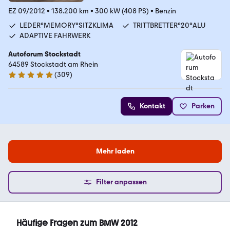
EZ 09/2012
•
138.200 km
•
300 kW (408 PS)
•
Benzin
LEDER°MEMORY°SITZKLIMA
TRITTBRETTER°20°ALU
ADAPTIVE FAHRWERK
Autoforum Stockstadt
64589 Stockstadt am Rhein
(
309
)
4.8 Sterne
Kontakt
Parken
Mehr laden
Filter anpassen
Häufige Fragen zum BMW 2012