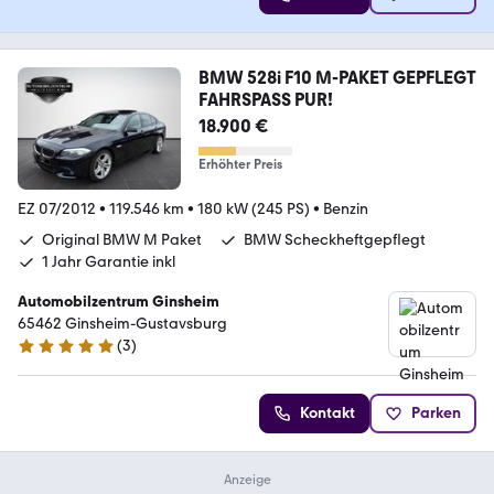
BMW 528i F10 M-PAKET GEPFLEGT
FAHRSPASS PUR!
18.900 €
Erhöhter Preis
EZ 07/2012
•
119.546 km
•
180 kW (245 PS)
•
Benzin
Original BMW M Paket
BMW Scheckheftgepflegt
1 Jahr Garantie inkl
Automobilzentrum Ginsheim
65462 Ginsheim-Gustavsburg
(
3
)
5 Sterne
Kontakt
Parken