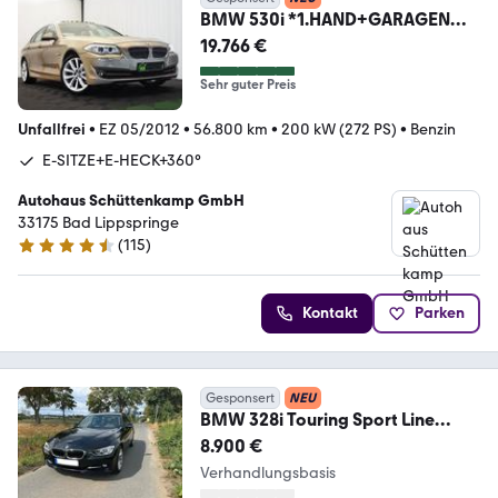
BMW 530i *1.HAND+GARAGENW.*
SCHIEBED.+360°+E-SITZE
19.766 €
Sehr guter Preis
Unfallfrei
•
EZ 05/2012
•
56.800 km
•
200 kW (272 PS)
•
Benzin
E-SITZE+E-HECK+360°
Autohaus Schüttenkamp GmbH
33175 Bad Lippspringe
(
115
)
4.7 Sterne
Kontakt
Parken
Gesponsert
NEU
BMW 328i Touring Sport Line
Sport Line
8.900 €
Verhandlungsbasis