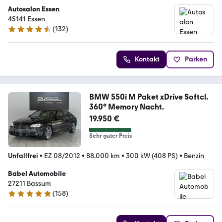
Autosalon Essen
45141 Essen
(
132
)
4.4 Sterne
Kontakt
Parken
BMW 550i M Paket xDrive Softcl.
360° Memory Nacht.
19.950 €
Sehr guter Preis
Unfallfrei
•
EZ 08/2012
•
88.000 km
•
300 kW (408 PS)
•
Benzin
Babel Automobile
27211 Bassum
(
158
)
4.9 Sterne