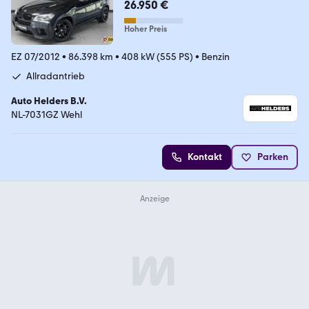
26.950 €
Hoher Preis
EZ 07/2012
•
86.398 km
•
408 kW (555 PS)
•
Benzin
Allradantrieb
Auto Helders B.V.
NL-7031GZ Wehl
Kontakt
Parken