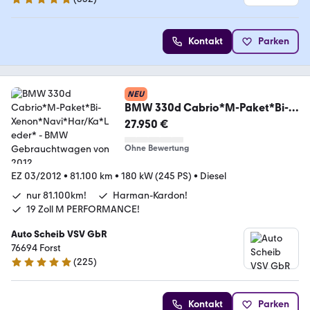
5 Sterne
Kontakt
Parken
NEU
BMW 330d Cabrio*M-Paket*Bi-
Xenon*Navi*Har/Ka*Leder*
27.950 €
Ohne Bewertung
EZ 03/2012
•
81.100 km
•
180 kW (245 PS)
•
Diesel
nur 81.100km!
Harman-Kardon!
19 Zoll M PERFORMANCE!
Auto Scheib VSV GbR
76694 Forst
(
225
)
5 Sterne
Kontakt
Parken