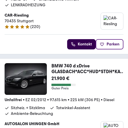
LENKRADHEIZUNG
CAR-Riesling
70435 Stuttgart
(
220
)
4.9 Sterne
Kontakt
Parken
BMW 740 d xDrive
GLASDACH*ACC*HUD*STDH*KA
M*SPUR*VOLL
21.900 €
Guter Preis
Unfallfrei
•
EZ 02/2012
•
97.615 km
•
225 kW (306 PS)
•
Diesel
Sitzheiz. + Sitzklima
Totwinkel-Assistent
Ambiente-Beleuchtung
AUTOSALON UHINGEN GmbH