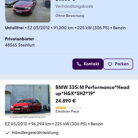
Verhandlungsbasis
Ohne Bewertung
Unfallfrei
•
EZ 05/2012
•
91.200 km
•
225 kW (306 PS)
•
Benzin
Privatanbieter
48565 Steinfurt
Kontakt
Parken
BMW 335i M Performance*Head
up*H&K*SHZ*19"
24.890 €
Erhöhter Preis
EZ 05/2012
•
96.294 km
•
225 kW (306 PS)
•
Benzin
Händlergewährleistung