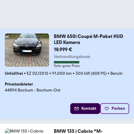
BMW 650i Coupé M-Paket HUD
LED Kamera
18.999 €
Verhandlungsbasis
Sehr guter Preis
Unfallfrei
•
EZ 02/2012
•
91.000 km
•
300 kW (408 PS)
•
Benzin
Privatanbieter
44894 Bochum - Bochum-Ost
Kontakt
Parken
BMW 135 i Cabrio *M-