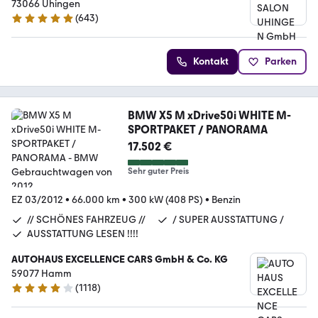
73066 Uhingen
(
643
)
4.9 Sterne
Kontakt
Parken
BMW X5 M xDrive50i WHITE M-
SPORTPAKET / PANORAMA
17.502 €
Sehr guter Preis
EZ 03/2012
•
66.000 km
•
300 kW (408 PS)
•
Benzin
// SCHÖNES FAHRZEUG //
/ SUPER AUSSTATTUNG /
AUSSTATTUNG LESEN !!!!
AUTOHAUS EXCELLENCE CARS GmbH & Co. KG
59077 Hamm
(
1118
)
4.2 Sterne