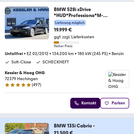
BMW 528i xDrive
*HUD*Professiona*M-
Sport*SOFTCLOSE*
Lieferung möglich
19.999 €
ggf. zzgl. Lieferkosten
Hoher Preis
Unfallfrei
•
EZ 02/2012
•
134.200 km
•
180 kW (245 PS)
•
Benzin
Soft-Close
SCHECKHEFT
Kessler & Haag OHG
72379 Hechingen
(
497
)
4.9 Sterne
Kontakt
Parken
BMW 135i Cabrio -
21.500 €