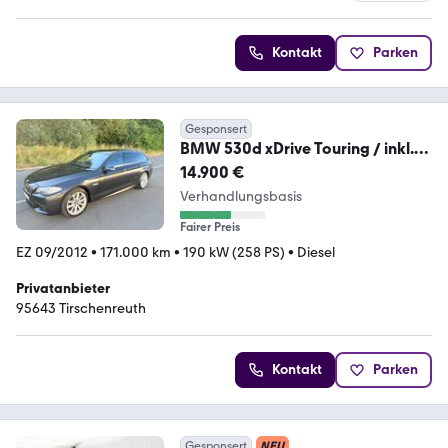
4.3 Sterne
Kontakt
Parken
Gesponsert
BMW 530d xDrive Touring / inkl.
Winterreifen
14.900 €
Verhandlungsbasis
Fairer Preis
EZ 09/2012
•
171.000 km
•
190 kW (258 PS)
•
Diesel
Privatanbieter
95643 Tirschenreuth
Kontakt
Parken
Gesponsert
NEU