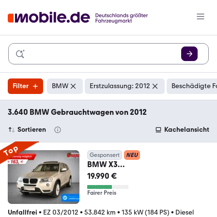
Filter
BMW
Erstzulassung: 2012
Beschädigte F
3.640 BMW Gebrauchtwagen von 2012
Sortieren
Kachelansicht
Top
Gesponsert
NEU
BMW X3
xDrive20d~SZH~1.Hand~Pano~P
19.990 €
DC~Temp~Navi
Fairer Preis
Unfallfrei
•
EZ 03/2012
•
53.842 km
•
135 kW (184 PS)
•
Diesel