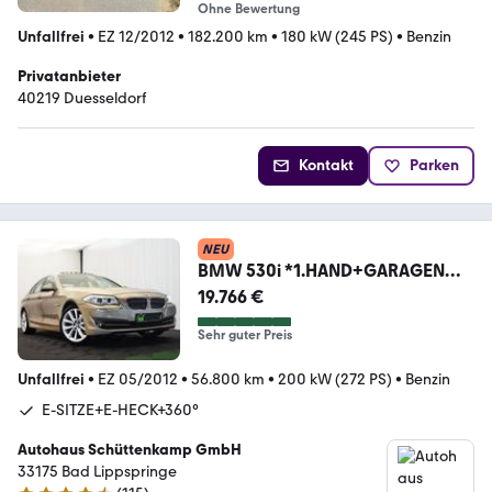
Ohne Bewertung
Unfallfrei
•
EZ 12/2012
•
182.200 km
•
180 kW (245 PS)
•
Benzin
Privatanbieter
40219 Duesseldorf
Kontakt
Parken
NEU
BMW 530i *1.HAND+GARAGENW.*
SCHIEBED.+360°+E-SITZE
19.766 €
Sehr guter Preis
Unfallfrei
•
EZ 05/2012
•
56.800 km
•
200 kW (272 PS)
•
Benzin
E-SITZE+E-HECK+360°
Autohaus Schüttenkamp GmbH
33175 Bad Lippspringe