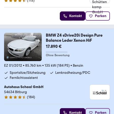
(
115
)
4.7 Sterne
Kontakt
Parken
BMW Z4 sDrive20i Design Pure
Balance Leder Xenon HiF
17.890 €
Ohne Bewertung
EZ 01/2012
•
85.760 km
•
135 kW (184 PS)
•
Benzin
Sportsitze/Sitzheizung
Lenkradheizung/PDC
Fernlichtassistent
Autohaus Schaal GmbH
54634 Bitburg
(
184
)
4.5 Sterne
Kontakt
Parken