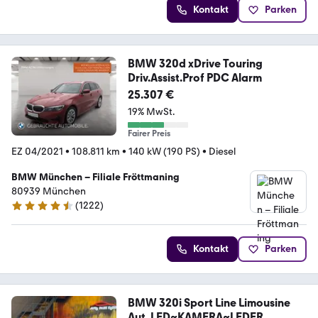
Kontakt
Parken
BMW 320d xDrive Touring
Driv.Assist.Prof PDC Alarm
25.307 €
19% MwSt.
Fairer Preis
EZ 04/2021
•
108.811 km
•
140 kW (190 PS)
•
Diesel
BMW München – Filiale Fröttmaning
80939 München
(
1222
)
4.4 Sterne
Kontakt
Parken
BMW 320i Sport Line Limousine
Aut. LED~KAMERA~LEDER