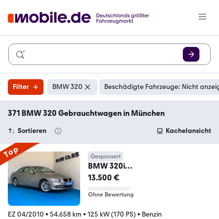
Filter
BMW 320
Beschädigte Fahrzeuge: Nicht anzei
371 BMW 320 Gebrauchtwagen in München
Sortieren
Kachelansicht
Top
Gesponsert
BMW 320i
AUTOMATIK/NAV/KLIMA/SHZ/PD
13.500 €
C/LEDER/WEING KM
Ohne Bewertung
EZ 04/2010
•
54.658 km
•
125 kW (170 PS)
•
Benzin