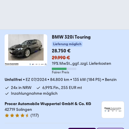
BMW 320i Touring
Lieferung möglich
28.750 €
29.990 €
19% MwSt.
ggf. zzgl. Lieferkosten
Fairer Preis
Unfallfrei
•
EZ 07/2024
•
84.800 km
•
135 kW (184 PS)
•
Benzin
24x in NRW
6,99% Fin., 255 EUR mt
Inzahlungnahme möglich
Procar Automobile Wuppertal GmbH & Co. KG
42719 Solingen
(
117
)
4.6 Sterne