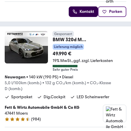
Kontakt
Parken
Gesponsert
BMW 320d M
Sport|AHK|Stop&Go|HiFi|DrivingA
Lieferung möglich
ss.
49.990 €
19% MwSt.
ggf. zzgl. Lieferkosten
Sehr guter Preis
Neuwagen
•
140 kW (190 PS)
•
Diesel
5,0 l/100km (komb.)
•
132 g CO₂/km (komb.)
•
CO₂-Klasse
D (komb.)
Sportpaket
Dig.Cockpit
LED Scheinwerfer
Fett & Wirtz Automobile GmbH & Co KG
47441 Moers
(
984
)
4.4 Sterne