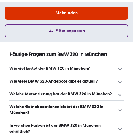
Mehr laden
Filter anpassen
Häufige Fragen zum BMW 320 in München
Wie viel kostet der BMW 320 in München?
Ein guter Preis für einen BMW 320 in München liegt
Wie viele BMW 320-Angebote gibt es aktuell?
zwischen 9.485 € und 36.440 €. Leasingangebote starten
ab 274 € monatlich. (Stand: 6.8.2026)
Es gibt insgesamt 371 BMW 320 bei mobile.de, davon 350
Welche Motorisierung hat der BMW 320 in München?
Gebraucht- und 21 Neuwagen. (Stand: 6.8.2026)
Der BMW 320 in München hat Leistungen zwischen 150
Welche Getriebeoptionen bietet der BMW 320 in
und 190 PS. (Stand: 6.8.2026)
München?
Der BMW 320 in München ist mit automatischem und
In welchen Farben ist der BMW 320 in München
manuellem Getriebe erhältlich. (Stand: 6.8.2026)
erhältlich?