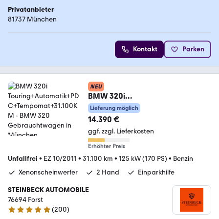
Privatanbieter
81737 München
Kontakt
Parken
NEU
BMW 320i
Touring+Automatik+PDC+Tempo
Lieferung möglich
mat+31.100KM
14.390 €
ggf. zzgl. Lieferkosten
Erhöhter Preis
Unfallfrei
•
EZ 10/2011
•
31.100 km
•
125 kW (170 PS)
•
Benzin
Xenonscheinwerfer
2 Hand
Einparkhilfe
STEINBECK AUTOMOBILE
76694 Forst
(
200
)
4.8 Sterne