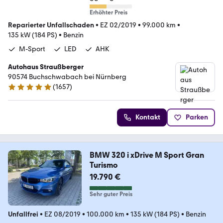
Erhöhter Preis
Reparierter Unfallschaden
•
EZ 02/2019
•
99.000 km
•
135 kW (184 PS)
•
Benzin
M-Sport
LED
AHK
Autohaus Straußberger
90574 Buchschwabach bei Nürnberg
(
1657
)
4.9 Sterne
Kontakt
Parken
BMW 320 i xDrive M Sport Gran
Turismo
19.790 €
Sehr guter Preis
Unfallfrei
•
EZ 08/2019
•
100.000 km
•
135 kW (184 PS)
•
Benzin