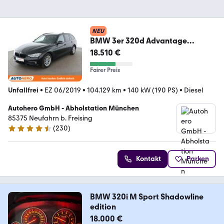
NEU
BMW 3er 320d Advantage
Aut.*NAVI*TEMPO*PDC*SHZ*ALU
18.510 €
*
Fairer Preis
Unfallfrei
•
EZ 06/2019
•
104.129 km
•
140 kW (190 PS)
•
Diesel
Autohero GmbH - Abholstation München
85375 Neufahrn b. Freising
(
230
)
4.4 Sterne
Kontakt
Parken
BMW 320i M Sport Shadowline
edition
18.000 €