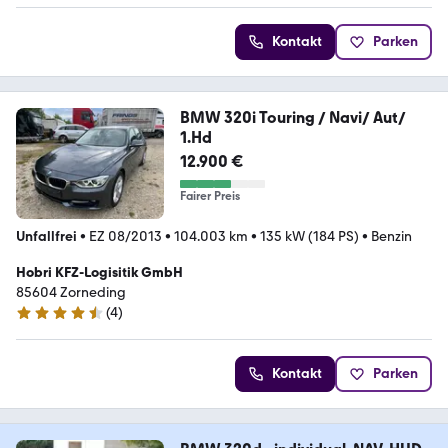
Kontakt
Parken
BMW 320i Touring / Navi/ Aut/
1.Hd
12.900 €
Fairer Preis
Unfallfrei
•
EZ 08/2013
•
104.003 km
•
135 kW (184 PS)
•
Benzin
Hobri KFZ-Logisitik GmbH
85604 Zorneding
(
4
)
4.7 Sterne
Kontakt
Parken