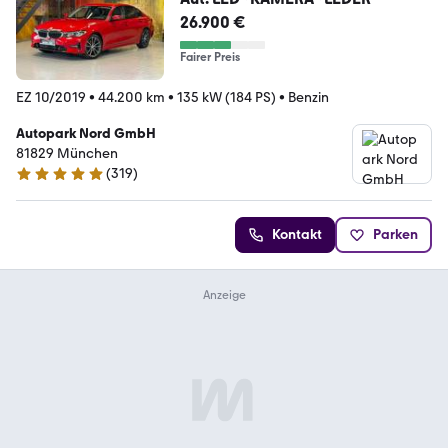
26.900 €
Fairer Preis
EZ 10/2019
•
44.200 km
•
135 kW (184 PS)
•
Benzin
Autopark Nord GmbH
81829 München
(
319
)
4.9 Sterne
Kontakt
Parken