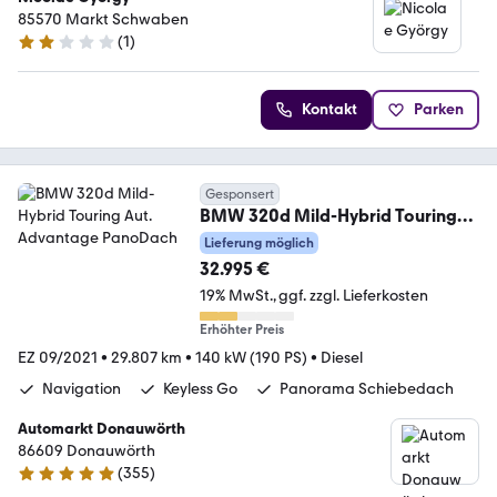
85570 Markt Schwaben
(
1
)
2 Sterne
Kontakt
Parken
Gesponsert
BMW 320d Mild-Hybrid Touring
Aut. Advantage PanoDach
Lieferung möglich
32.995 €
19% MwSt.
ggf. zzgl. Lieferkosten
Erhöhter Preis
EZ 09/2021
•
29.807 km
•
140 kW (190 PS)
•
Diesel
Navigation
Keyless Go
Panorama Schiebedach
Automarkt Donauwörth
86609 Donauwörth
(
355
)
4.9 Sterne