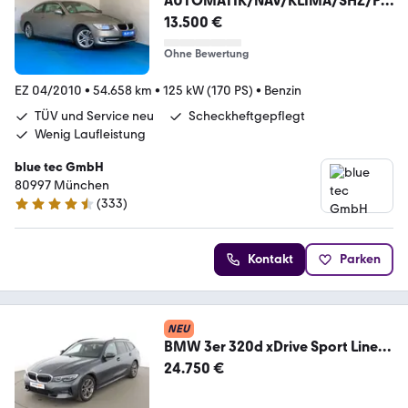
AUTOMATIK/NAV/KLIMA/SHZ/PD
C/LEDER/WEING KM
13.500 €
Ohne Bewertung
EZ 04/2010
•
54.658 km
•
125 kW (170 PS)
•
Benzin
TÜV und Service neu
Scheckheftgepflegt
Wenig Laufleistung
blue tec GmbH
80997 München
(
333
)
4.7 Sterne
Kontakt
Parken
NEU
BMW 3er 320d xDrive Sport Line
Aut.*NAVI*LED*ACC*
24.750 €