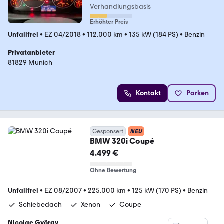
Verhandlungsbasis
Erhöhter Preis
Unfallfrei
•
EZ 04/2018
•
112.000 km
•
135 kW (184 PS)
•
Benzin
Privatanbieter
81829 Munich
Kontakt
Parken
Gesponsert
NEU
BMW 320i Coupé
4.499 €
Ohne Bewertung
Unfallfrei
•
EZ 08/2007
•
225.000 km
•
125 kW (170 PS)
•
Benzin
Schiebedach
Xenon
Coupe
Nicolae György