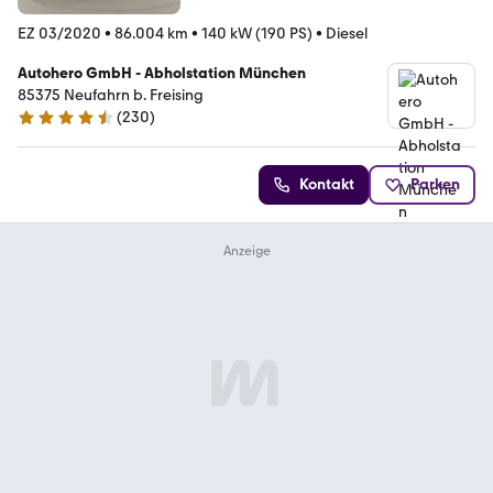
EZ 03/2020
•
86.004 km
•
140 kW (190 PS)
•
Diesel
Autohero GmbH - Abholstation München
85375 Neufahrn b. Freising
(
230
)
4.4 Sterne
Kontakt
Parken