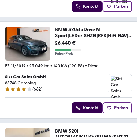
Kontakt
Parken
BMW 320d xDrive M
Sport|LEDer|SHZG|RFK|HiFi|NAV|A
HK
26.440 €
Fairer Preis
EZ 11/2019
•
93.049 km
•
140 kW (190 PS)
•
Diesel
Sixt Car Sales GmbH
85748 Garching
(
662
)
4.1 Sterne
Kontakt
Parken
BMW 320i