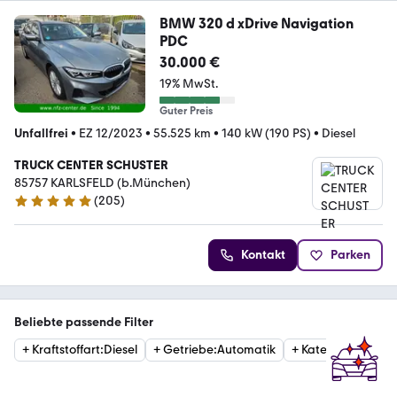
BMW 320 d xDrive Navigation
PDC
30.000 €
19% MwSt.
Guter Preis
Unfallfrei
•
EZ 12/2023
•
55.525 km
•
140 kW (190 PS)
•
Diesel
TRUCK CENTER SCHUSTER
85757 KARLSFELD (b.München)
(
205
)
5 Sterne
Kontakt
Parken
Beliebte passende Filter
+
Kraftstoffart
:
Diesel
+
Getriebe
:
Automatik
+
Kategorie
:
Limous