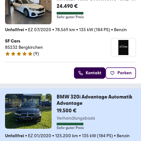
EDER*
24.490 €
Sehr guter Preis
Unfallfrei
•
EZ 07/2020
•
78.569 km
•
135 kW (184 PS)
•
Benzin
SF Cars
85232 Bergkirchen
(
9
)
4.9 Sterne
Kontakt
Parken
BMW 320i Advantage Automatik
Advantage
19.500 €
Verhandlungsbasis
Sehr guter Preis
Unfallfrei
•
EZ 01/2020
•
125.200 km
•
135 kW (184 PS)
•
Benzin