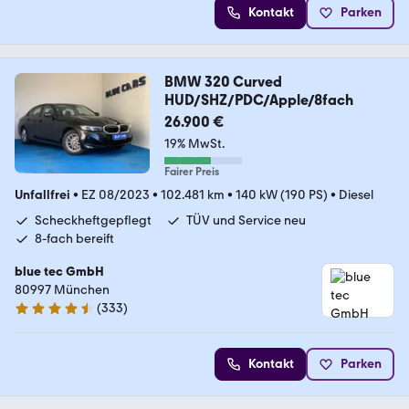
Kontakt
Parken
BMW 320 Curved
HUD/SHZ/PDC/Apple/8fach
26.900 €
19% MwSt.
Fairer Preis
Unfallfrei
•
EZ 08/2023
•
102.481 km
•
140 kW (190 PS)
•
Diesel
Scheckheftgepflegt
TÜV und Service neu
8-fach bereift
blue tec GmbH
80997 München
(
333
)
4.7 Sterne
Kontakt
Parken