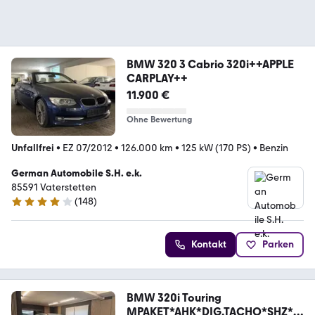
BMW 320 3 Cabrio 320i++APPLE
CARPLAY++
11.900 €
Ohne Bewertung
Unfallfrei
•
EZ 07/2012
•
126.000 km
•
125 kW (170 PS)
•
Benzin
German Automobile S.H. e.k.
85591 Vaterstetten
(
148
)
4.2 Sterne
Kontakt
Parken
BMW 320i Touring
MPAKET*AHK*DIG.TACHO*SHZ*L