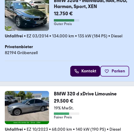
BMW 320d - individual, NAV, HUD,
Harman, Sport, XEN
12.750 €
Guter Preis
Unfallfrei
•
EZ 03/2014
•
134.000 km
•
135 kW (184 PS)
•
Diesel
Privatanbieter
82194 Gröbenzell
Kontakt
Parken
BMW 320 d xDrive Limousine
29.500 €
19% MwSt.
Fairer Preis
Unfallfrei
•
EZ 10/2023
•
68.000 km
•
140 kW (190 PS)
•
Diesel