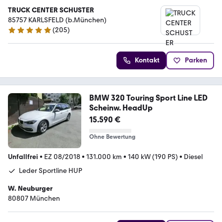
TRUCK CENTER SCHUSTER
85757 KARLSFELD (b.München)
(
205
)
5 Sterne
Kontakt
Parken
BMW 320 Touring Sport Line LED
Scheinw. HeadUp
15.590 €
Ohne Bewertung
Unfallfrei
•
EZ 08/2018
•
131.000 km
•
140 kW (190 PS)
•
Diesel
Leder Sportline HUP
W. Neuburger
80807 München