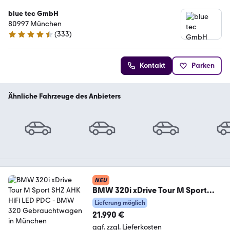
blue tec GmbH
80997 München
(
333
)
4.7 Sterne
Kontakt
Parken
Ähnliche Fahrzeuge des Anbieters
NEU
BMW 320i xDrive Tour M Sport
SHZ AHK HiFi LED PDC
Lieferung möglich
21.990 €
ggf. zzgl. Lieferkosten