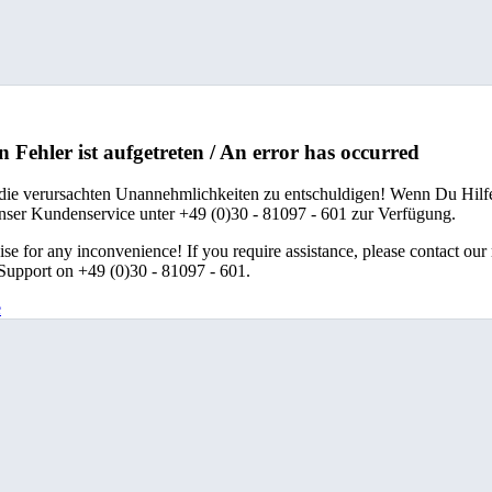
n Fehler ist aufgetreten / An error has occurred
 die verursachten Unannehmlichkeiten zu entschuldigen! Wenn Du Hilfe
unser Kundenservice unter +49 (0)30 - 81097 - 601 zur Verfügung.
se for any inconvenience! If you require assistance, please contact our
upport on +49 (0)30 - 81097 - 601.
e