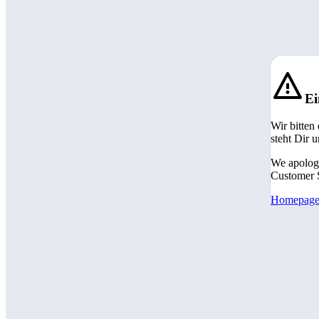
Ei
Wir bitten
steht Dir 
We apologi
Customer S
Homepag