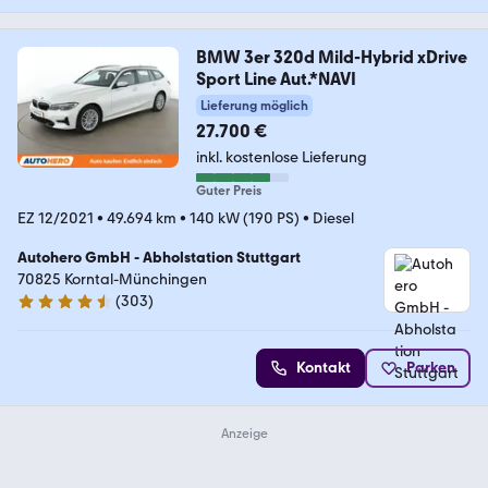
BMW 3er 320d Mild-Hybrid xDrive
Sport Line Aut.*NAVI
Lieferung möglich
27.700 €
inkl. kostenlose Lieferung
Guter Preis
EZ 12/2021
•
49.694 km
•
140 kW (190 PS)
•
Diesel
Autohero GmbH - Abholstation Stuttgart
70825 Korntal-Münchingen
(
303
)
4.4 Sterne
Kontakt
Parken