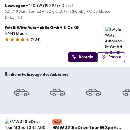
Neuwagen
•
140 kW (190 PS)
•
Diesel
5,0 l/100km (komb.)
•
132 g CO₂/km (komb.)
•
CO₂-Klasse
D (komb.)
Fett & Wirtz Automobile GmbH & Co KG
47441 Moers
(
984
)
4.4 Sterne
Kontakt
Parken
Ähnliche Fahrzeuge des Anbieters
NEU
BMW 320i xDrive Tour M Sport