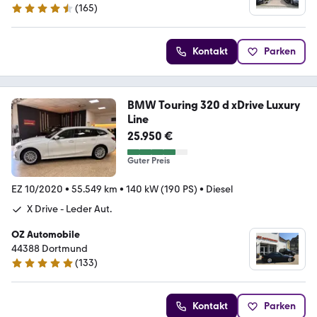
(
165
)
4.5 Sterne
Kontakt
Parken
BMW Touring 320 d xDrive Luxury
Line
25.950 €
Guter Preis
EZ 10/2020
•
55.549 km
•
140 kW (190 PS)
•
Diesel
X Drive - Leder Aut.
OZ Automobile
44388 Dortmund
(
133
)
5 Sterne
Kontakt
Parken