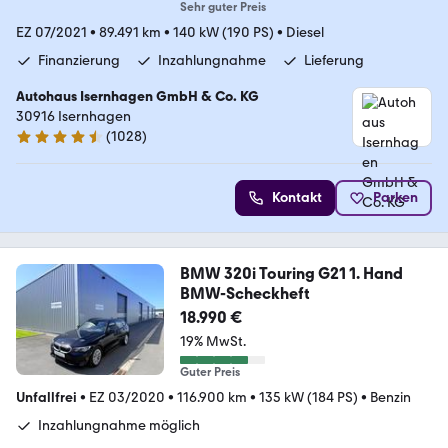
Sehr guter Preis
EZ 07/2021
•
89.491 km
•
140 kW (190 PS)
•
Diesel
Finanzierung
Inzahlungnahme
Lieferung
Autohaus Isernhagen GmbH & Co. KG
30916 Isernhagen
(
1028
)
4.5 Sterne
Kontakt
Parken
BMW 320i Touring G21 1. Hand
BMW-Scheckheft
18.990 €
19% MwSt.
Guter Preis
Unfallfrei
•
EZ 03/2020
•
116.900 km
•
135 kW (184 PS)
•
Benzin
Inzahlungnahme möglich