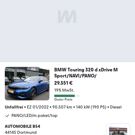
BMW Touring 320 d xDrive M
Sport/NAVI/PANO/
29.551 €
19% MwSt.
Guter Preis
Unfallfrei
•
EZ 01/2022
•
90.507 km
•
140 kW (190 PS)
•
Diesel
PANO/LED/m paket/top
AUTOMOBILE B54
44145 Dortmund