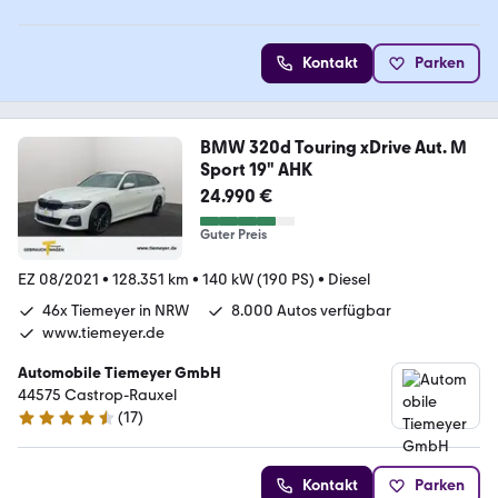
Kontakt
Parken
BMW 320d Touring xDrive Aut. M
Sport 19" AHK
24.990 €
Guter Preis
EZ 08/2021
•
128.351 km
•
140 kW (190 PS)
•
Diesel
46x Tiemeyer in NRW
8.000 Autos verfügbar
www.tiemeyer.de
Automobile Tiemeyer GmbH
44575 Castrop-Rauxel
(
17
)
4.6 Sterne
Kontakt
Parken