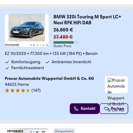
BMW 320i Touring M Sport LC+
Navi RFK HiFi DAB
26.800 €
27.480 €
Guter Preis
EZ 10/2020
•
77.300 km
•
135 kW (184 PS)
•
Benzin
Komfortzugang
Ambientes Innenlicht
Fernlichtassistent
Procar Automobile Wuppertal GmbH & Co. KG
44625 Herne
(
147
)
4.3 Sterne
Kontakt
Parken
Gesponsert