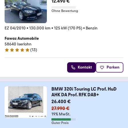
12.490 €
Ohne Bewertung
EZ 04/2010
•
130.000 km
•
125 kW (170 PS)
•
Benzin
Fawaz Automobile
58640 Iserlohn
(
13
)
5 Sterne
Kontakt
Parken
BMW 320i Touring LC Prof. HuD
AHK DA Prof. RFK DAB+
26.400 €
27.990 €
19% MwSt.
Guter Preis