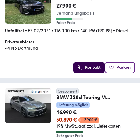
Sport
27.900 €
Verhandlungsbasis
Fairer Preis
Unfallfrei
•
EZ 02/2021
•
116.000 km
•
140 kW (190 PS)
•
Diesel
Privatanbieter
44143 Dortmund
Kontakt
Parken
Gesponsert
BMW 320d Touring M
Sport|AHK|Stop&Go|HiFi
Lieferung möglich
46.990 €
50.890 €
-3.900 €
19% MwSt.
ggf. zzgl. Lieferkosten
Sehr guter Preis