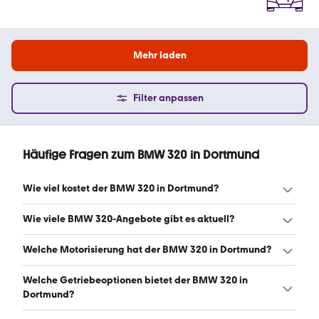
Mehr laden
Filter anpassen
Häufige Fragen zum BMW 320 in Dortmund
Wie viel kostet der BMW 320 in Dortmund?
Ein guter Preis für einen BMW 320 in Dortmund liegt
Wie viele BMW 320-Angebote gibt es aktuell?
zwischen 5.850 € und 36.053 €. Leasingangebote
starten ab 274 € monatlich. (Stand: 7.8.2026)
Es gibt insgesamt 236 BMW 320 bei mobile.de, davon 220
Welche Motorisierung hat der BMW 320 in Dortmund?
Gebraucht- und 16 Neuwagen. (Stand: 7.8.2026)
Der BMW 320 in Dortmund hat Leistungen zwischen 150
Welche Getriebeoptionen bietet der BMW 320 in
und 190 PS. (Stand: 7.8.2026)
Dortmund?