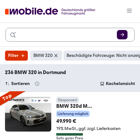
Filter
BMW 320
Beschädigte Fahrzeuge: Nicht anzei
236 BMW 320 in Dortmund
Sortieren
Kachelansicht
Top
Gesponsert
BMW 320d M
Sport|AHK|Stop&Go|HiFi|DrivingA
Lieferung möglich
ss.
49.990 €
19% MwSt.
ggf. zzgl. Lieferkosten
Sehr guter Preis