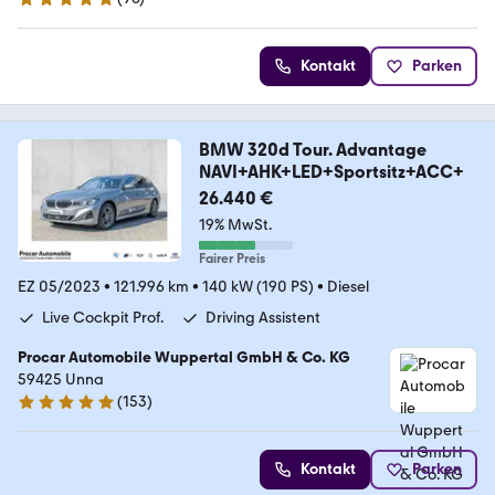
4.8 Sterne
Kontakt
Parken
BMW 320d Tour. Advantage
NAVI+AHK+LED+Sportsitz+ACC+
26.440 €
19% MwSt.
Fairer Preis
EZ 05/2023
•
121.996 km
•
140 kW (190 PS)
•
Diesel
Live Cockpit Prof.
Driving Assistent
Procar Automobile Wuppertal GmbH & Co. KG
59425 Unna
(
153
)
4.8 Sterne
Kontakt
Parken