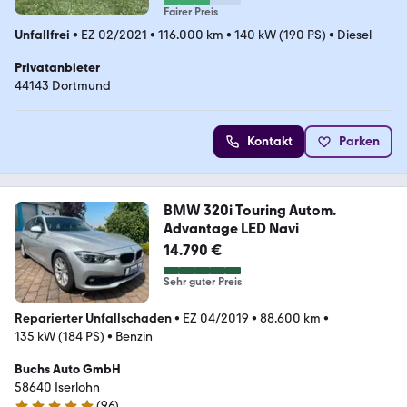
Fairer Preis
Unfallfrei
•
EZ 02/2021
•
116.000 km
•
140 kW (190 PS)
•
Diesel
Privatanbieter
44143 Dortmund
Kontakt
Parken
BMW 320i Touring Autom.
Advantage LED Navi
14.790 €
Sehr guter Preis
Reparierter Unfallschaden
•
EZ 04/2019
•
88.600 km
•
135 kW (184 PS)
•
Benzin
Buchs Auto GmbH
58640 Iserlohn
(
96
)