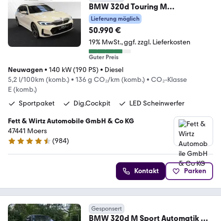
BMW 320d Touring M
Sport|AHK|Stop&Go|HiFi
Lieferung möglich
50.990 €
19% MwSt.
ggf. zzgl. Lieferkosten
Guter Preis
Neuwagen
•
140 kW (190 PS)
•
Diesel
5,2 l/100km (komb.)
•
136 g CO₂/km (komb.)
•
CO₂-Klasse
E (komb.)
Sportpaket
Dig.Cockpit
LED Scheinwerfer
Fett & Wirtz Automobile GmbH & Co KG
47441 Moers
(
984
)
4.4 Sterne
Kontakt
Parken
Gesponsert
BMW 320d M Sport Automatik M