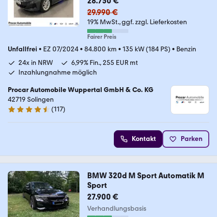
28.750 €
29.990 €
19% MwSt.
ggf. zzgl. Lieferkosten
Fairer Preis
Unfallfrei
•
EZ 07/2024
•
84.800 km
•
135 kW (184 PS)
•
Benzin
24x in NRW
6,99% Fin., 255 EUR mt
Inzahlungnahme möglich
Procar Automobile Wuppertal GmbH & Co. KG
42719 Solingen
(
117
)
4.6 Sterne
Kontakt
Parken
BMW 320d M Sport Automatik M
Sport
27.900 €
Verhandlungsbasis