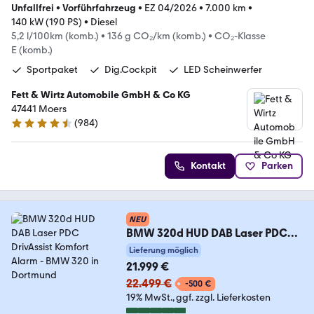
Unfallfrei
•
Vorführfahrzeug
•
EZ 04/2026
•
7.000 km
•
140 kW (190 PS)
•
Diesel
5,2 l/100km (komb.)
•
136 g CO₂/km (komb.)
•
CO₂-Klasse
E (komb.)
Sportpaket
Dig.Cockpit
LED Scheinwerfer
Fett & Wirtz Automobile GmbH & Co KG
47441 Moers
(
984
)
4.4 Sterne
Kontakt
Parken
NEU
BMW 320d HUD DAB Laser PDC
DrivAssist Komfort Alarm
Lieferung möglich
21.999 €
22.499 €
-500 €
19% MwSt.
ggf. zzgl. Lieferkosten