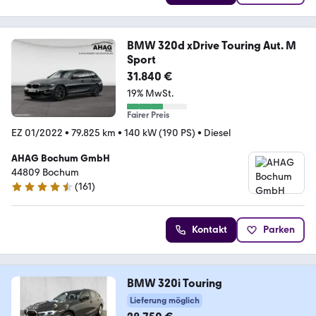
BMW 320d xDrive Touring Aut. M
Sport
31.840 €
19% MwSt.
Fairer Preis
EZ 01/2022
•
79.825 km
•
140 kW (190 PS)
•
Diesel
AHAG Bochum GmbH
44809 Bochum
(
161
)
4.6 Sterne
Kontakt
Parken
BMW 320i Touring
Lieferung möglich