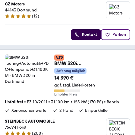
CZ Motors
44143 Dortmund
(
12
)
5 Sterne
Kontakt
Parken
NEU
BMW 320i
Touring+Automatik+PDC+Tempo
Lieferung möglich
mat+31.100KM
14.390 €
ggf. zzgl. Lieferkosten
Erhöhter Preis
Unfallfrei
•
EZ 10/2011
•
31.100 km
•
125 kW (170 PS)
•
Benzin
Xenonscheinwerfer
2 Hand
Einparkhilfe
STEINBECK AUTOMOBILE
76694 Forst
(
200
)