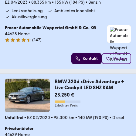
EZ 04/2023
•
88.355 km
•
135 kW (184 PS)
•
Benzin
Lenkradheizung
Ambientes Innenlicht
Akustikverglasung
Procar Automobile Wuppertal GmbH & Co. KG
44625 Herne
(
147
)
4.3 Sterne
Kontakt
Parken
BMW 320d xDrive Advantage +
Live Cockpit LED SHZ KAM
23.250 €
Erhöhter Preis
Unfallfrei
•
EZ 02/2020
•
95.000 km
•
140 kW (190 PS)
•
Diesel
Privatanbieter
44629 Herne