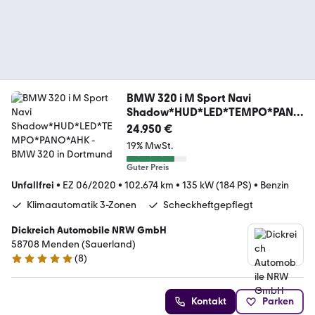
BMW 320 i M Sport Navi
Shadow*HUD*LED*TEMPO*PANO
*AHK
24.950 €
19% MwSt.
Guter Preis
Unfallfrei
•
EZ 06/2020
•
102.674 km
•
135 kW (184 PS)
•
Benzin
Klimaautomatik 3-Zonen
Scheckheftgepflegt
Dickreich Automobile NRW GmbH
58708 Menden (Sauerland)
(
8
)
4.8 Sterne
Kontakt
Parken