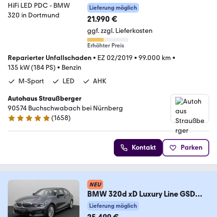
SHZ AHK HiFi LED PDC
Lieferung möglich
21.990 €
ggf. zzgl. Lieferkosten
Erhöhter Preis
Reparierter Unfallschaden
•
EZ 02/2019
•
99.000 km
•
135 kW (184 PS)
•
Benzin
M-Sport
LED
AHK
Autohaus Straußberger
90574 Buchschwabach bei Nürnberg
(
1658
)
4.9 Sterne
Kontakt
Parken
NEU
BMW 320d xD Luxury Line GSD
Kamera HiFi Alarm Sport
Lieferung möglich