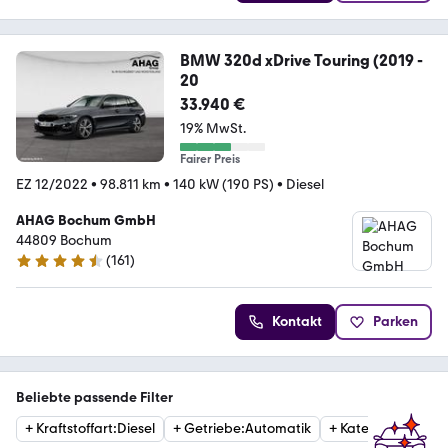
BMW 320d xDrive Touring (2019 -
20
33.940 €
19% MwSt.
Fairer Preis
EZ 12/2022
•
98.811 km
•
140 kW (190 PS)
•
Diesel
AHAG Bochum GmbH
44809 Bochum
(
161
)
4.6 Sterne
Kontakt
Parken
Beliebte passende Filter
+
Kraftstoffart
:
Diesel
+
Getriebe
:
Automatik
+
Kategorie
:
Limous