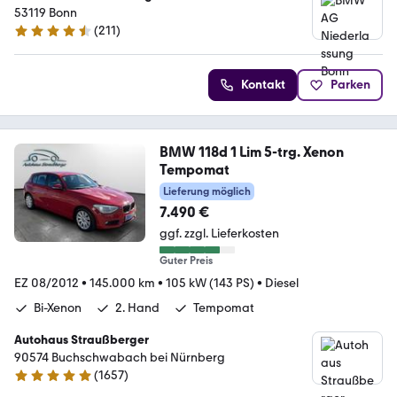
53119 Bonn
(
211
)
4.5 Sterne
Kontakt
Parken
BMW 118d 1 Lim 5-trg. Xenon
Tempomat
Lieferung möglich
7.490 €
ggf. zzgl. Lieferkosten
Guter Preis
EZ 08/2012
•
145.000 km
•
105 kW (143 PS)
•
Diesel
Bi-Xenon
2. Hand
Tempomat
Autohaus Straußberger
90574 Buchschwabach bei Nürnberg
(
1657
)
4.9 Sterne