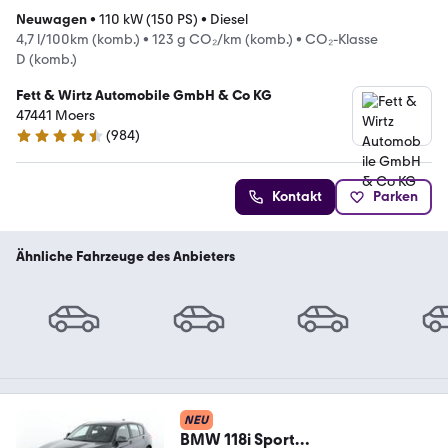
Neuwagen
•
110 kW (150 PS)
•
Diesel
4,7 l/100km (komb.)
•
123 g CO₂/km (komb.)
•
CO₂-Klasse
D (komb.)
Fett & Wirtz Automobile GmbH & Co KG
47441 Moers
(
984
)
4.4 Sterne
Kontakt
Parken
Ähnliche Fahrzeuge des Anbieters
NEU
BMW 118i Sport