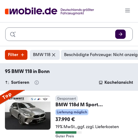
Filter
BMW 118
Beschädigte Fahrzeuge: Nicht anzei
95 BMW 118 in Bonn
Sortieren
Kachelansicht
Top
Gesponsert
BMW 118d M Sport
Exterieur|Sportsitz|DrivingAssist.+
Lieferung möglich
37.990 €
19% MwSt.
ggf. zzgl. Lieferkosten
Guter Preis