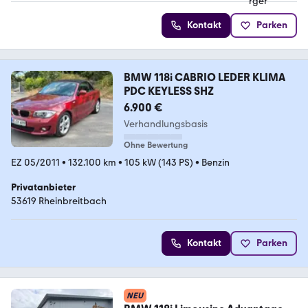
Kontakt
Parken
BMW 118i CABRIO LEDER KLIMA
PDC KEYLESS SHZ
6.900 €
Verhandlungsbasis
Ohne Bewertung
EZ 05/2011
•
132.100 km
•
105 kW (143 PS)
•
Benzin
Privatanbieter
53619 Rheinbreitbach
Kontakt
Parken
NEU