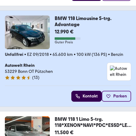
BMW 118 Limousine 5-trg.
Advantage
12.990 €
Guter Preis
Unfallfrei
•
EZ 09/2018
•
65.600 km
•
100 kW (136 PS)
•
Benzin
Autowelt Rhein
53229 Bonn OT Pützchen
(
13
)
4.7 Sterne
Kontakt
Parken
BMW 118 1 Limo 5-trg.
118*XENON*NAVI*PDC*ESSD*LED
ER
11.500 €