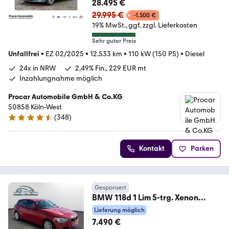
28.495 €
29.995 €
-1.500 €
19% MwSt.
ggf. zzgl. Lieferkosten
Sehr guter Preis
Unfallfrei
•
EZ 02/2025
•
12.533 km
•
110 kW (150 PS)
•
Diesel
24x in NRW
2,49% Fin., 229 EUR mt
Inzahlungnahme möglich
Procar Automobile GmbH & Co.KG
50858 Köln-West
(
348
)
4.4 Sterne
Kontakt
Parken
Gesponsert
BMW 118d 1 Lim 5-trg. Xenon
Tempomat
Lieferung möglich
7.490 €