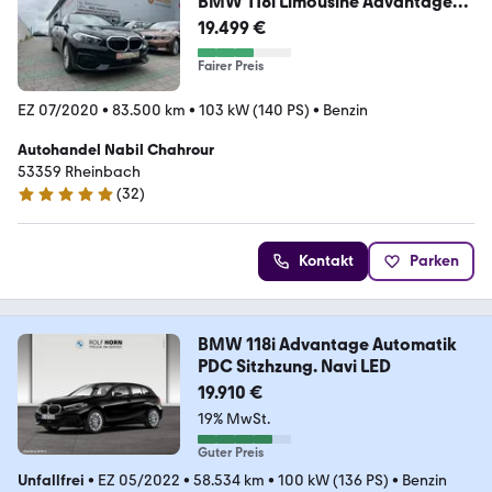
BMW 118i Limousine Advantage
Navi Kamera PDC
19.499 €
Fairer Preis
EZ 07/2020
•
83.500 km
•
103 kW (140 PS)
•
Benzin
Autohandel Nabil Chahrour
53359 Rheinbach
(
32
)
5 Sterne
Kontakt
Parken
BMW 118i Advantage Automatik
PDC Sitzhzung. Navi LED
19.910 €
19% MwSt.
Guter Preis
Unfallfrei
•
EZ 05/2022
•
58.534 km
•
100 kW (136 PS)
•
Benzin