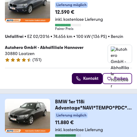
Line*NAVI*PDC*TEMPO*SHZ*
Lieferung möglich
12.590 €
inkl. kostenlose Lieferung
Fairer Preis
Unfallfrei
•
EZ 02/2016
•
74.656 km
•
100 kW (136 PS)
•
Benzin
Autohero GmbH - Abholfiliale Hannover
30880 Laatzen
(
151
)
4.7 Sterne
Kontakt
Parken
BMW 1er 118i
Advantage*NAVI*TEMPO*PDC*S
HZ*LIM*ALU*
Lieferung möglich
11.880 €
inkl. kostenlose Lieferung