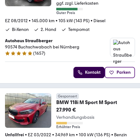
ggf. zzgl. Lieferkosten
Guter Preis
EZ 08/2012
•
145.000 km
•
105 kW (143 PS)
•
Diesel
Bi-Xenon
2. Hand
Tempomat
Autohaus Straußberger
90574 Buchschwabach bei Nürnberg
(
1657
)
4.9 Sterne
Kontakt
Parken
Gesponsert
BMW 118i M Sport M Sport
27.990 €
Verhandlungsbasis
Erhöhter Preis
Unfallfrei
•
EZ 03/2022
•
34.969 km
•
100 kW (136 PS)
•
Benzin