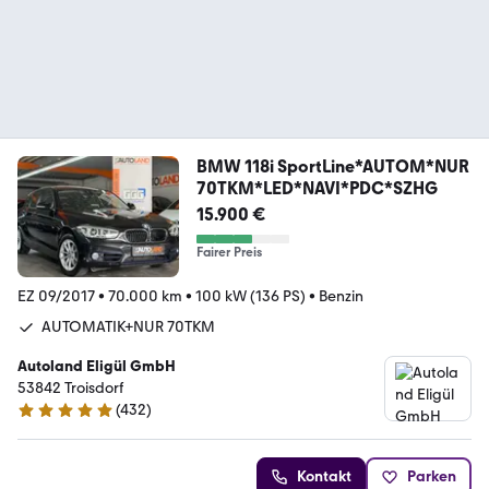
BMW 118i SportLine*AUTOM*NUR
70TKM*LED*NAVI*PDC*SZHG
15.900 €
Fairer Preis
EZ 09/2017
•
70.000 km
•
100 kW (136 PS)
•
Benzin
AUTOMATIK+NUR 70TKM
Autoland Eligül GmbH
53842 Troisdorf
(
432
)
4.8 Sterne
Kontakt
Parken