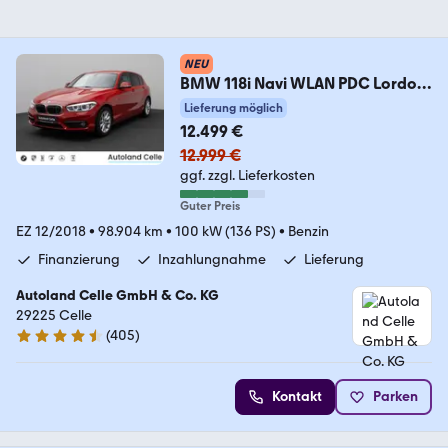
NEU
BMW 118i Navi WLAN PDC Lordos
LED Geschwindigkeitsr
Lieferung möglich
12.499 €
12.999 €
ggf. zzgl. Lieferkosten
Guter Preis
EZ 12/2018
•
98.904 km
•
100 kW (136 PS)
•
Benzin
Finanzierung
Inzahlungnahme
Lieferung
Autoland Celle GmbH & Co. KG
29225 Celle
(
405
)
4.4 Sterne
Kontakt
Parken