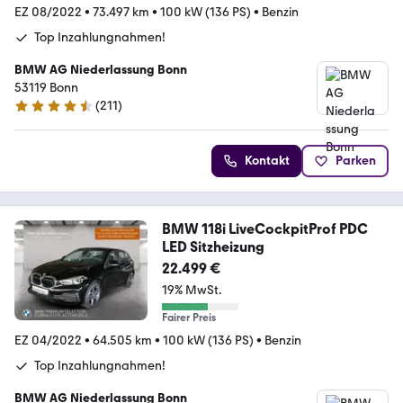
EZ 08/2022
•
73.497 km
•
100 kW (136 PS)
•
Benzin
Top Inzahlungnahmen!
BMW AG Niederlassung Bonn
53119 Bonn
(
211
)
4.5 Sterne
Kontakt
Parken
BMW 118i LiveCockpitProf PDC
LED Sitzheizung
22.499 €
19% MwSt.
Fairer Preis
EZ 04/2022
•
64.505 km
•
100 kW (136 PS)
•
Benzin
Top Inzahlungnahmen!
BMW AG Niederlassung Bonn