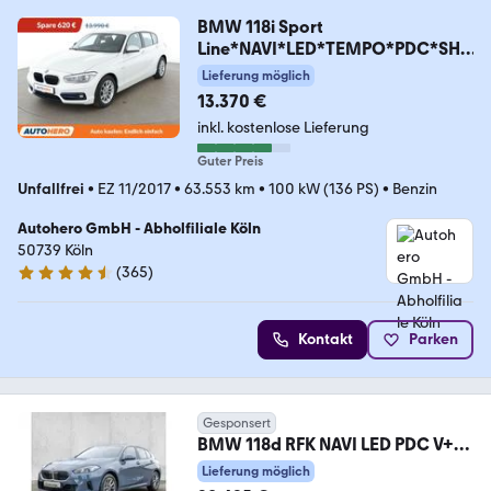
BMW 118i Sport
Line*NAVI*LED*TEMPO*PDC*SHZ
*
Lieferung möglich
13.370 €
inkl. kostenlose Lieferung
Guter Preis
Unfallfrei
•
EZ 11/2017
•
63.553 km
•
100 kW (136 PS)
•
Benzin
Autohero GmbH - Abholfiliale Köln
50739 Köln
(
365
)
4.6 Sterne
Kontakt
Parken
Gesponsert
BMW 118d RFK NAVI LED PDC V+H
DAB Parkass. Tempomat
Lieferung möglich