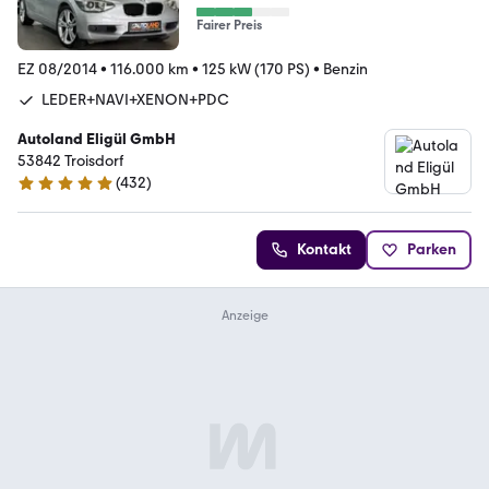
Fairer Preis
EZ 08/2014
•
116.000 km
•
125 kW (170 PS)
•
Benzin
LEDER+NAVI+XENON+PDC
Autoland Eligül GmbH
53842 Troisdorf
(
432
)
4.8 Sterne
Kontakt
Parken