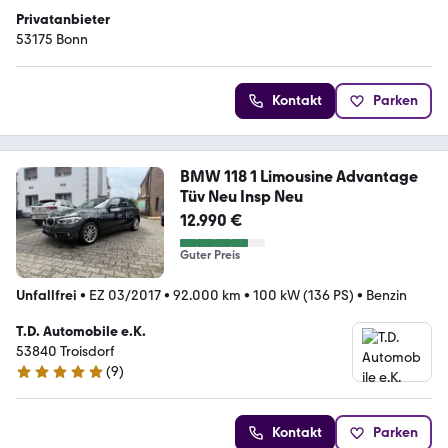
Privatanbieter
53175 Bonn
Kontakt
Parken
BMW 118 1 Limousine Advantage
Tüv Neu Insp Neu
12.990 €
Guter Preis
Unfallfrei
•
EZ 03/2017
•
92.000 km
•
100 kW (136 PS)
•
Benzin
T.D. Automobile e.K.
53840 Troisdorf
(
9
)
4.8 Sterne
Kontakt
Parken