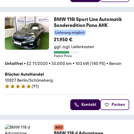
BMW 118i Sport Line Automatik
Sonderedition Pano AHK
Lieferung möglich
21.950 €
ggf. zzgl. Lieferkosten
Fairer Preis
Unfallfrei
•
EZ 11/2020
•
55.000 km
•
103 kW (140 PS)
•
Benzin
Blücher AutoHandel
10827 Berlin/Schöneberg
(
91
)
4.8 Sterne
Kontakt
Parken
NEU
BMW 118 d Advantage