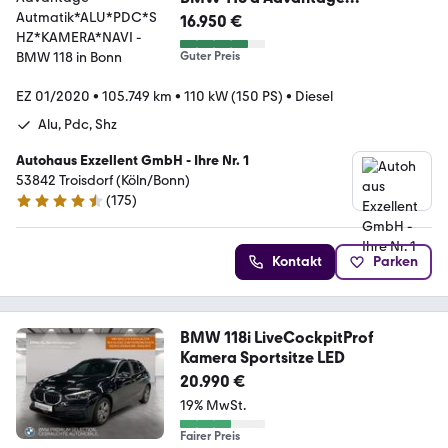
Autmatik*ALU*PDC*SHZ*KAMERA
16.950 €
*NAVI
Guter Preis
EZ 01/2020
•
105.749 km
•
110 kW (150 PS)
•
Diesel
Alu, Pdc, Shz
Autohaus Exzellent GmbH - Ihre Nr. 1
53842 Troisdorf (Köln/Bonn)
(
175
)
4.7 Sterne
Kontakt
Parken
BMW 118i LiveCockpitProf
Kamera Sportsitze LED
20.990 €
19% MwSt.
Fairer Preis