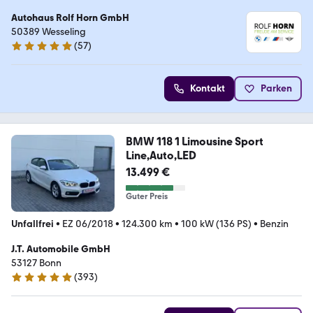
Autohaus Rolf Horn GmbH
50389 Wesseling
(
57
)
5 Sterne
Kontakt
Parken
BMW 118 1 Limousine Sport
Line,Auto,LED
13.499 €
Guter Preis
Unfallfrei
•
EZ 06/2018
•
124.300 km
•
100 kW (136 PS)
•
Benzin
J.T. Automobile GmbH
53127 Bonn
(
393
)
4.8 Sterne