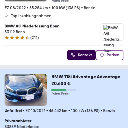
Fairer Preis
EZ 08/2022
•
55.254 km
•
100 kW (136 PS)
•
Benzin
Top Inzahlungnahmen!
BMW AG Niederlassung Bonn
53119 Bonn
(
211
)
4.5 Sterne
Kontakt
Parken
BMW 118i Advantage Advantage
20.600 €
Fairer Preis
Unfallfrei
•
EZ 10/2021
•
46.442 km
•
100 kW (136 PS)
•
Benzin
Privatanbieter
53859 Niederkassel