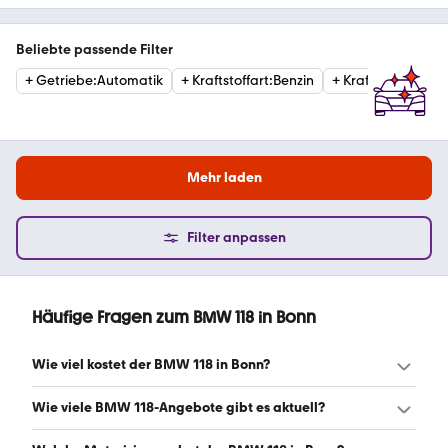
Beliebte passende Filter
+
Getriebe
:
Automatik
+
Kraftstoffart
:
Benzin
+
Kraftstoffart
:
Die
Mehr laden
Filter anpassen
Häufige Fragen zum BMW 118 in Bonn
Wie viel kostet der BMW 118 in Bonn?
Ein guter Preis für einen BMW 118 in Bonn liegt zwischen
Wie viele BMW 118-Angebote gibt es aktuell?
9.500 € und 25.220 €. Leasingangebote starten ab 222
€ monatlich. (Stand: 6.8.2026)
Es gibt insgesamt 95 BMW 118 bei mobile.de, davon 94