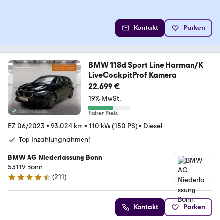
Kontakt
Parken
BMW 118d Sport Line Harman/K
LiveCockpitProf Kamera
22.699 €
19% MwSt.
Fairer Preis
EZ 06/2023
•
93.024 km
•
110 kW (150 PS)
•
Diesel
Top Inzahlungnahmen!
BMW AG Niederlassung Bonn
53119 Bonn
(
211
)
4.5 Sterne
Kontakt
Parken