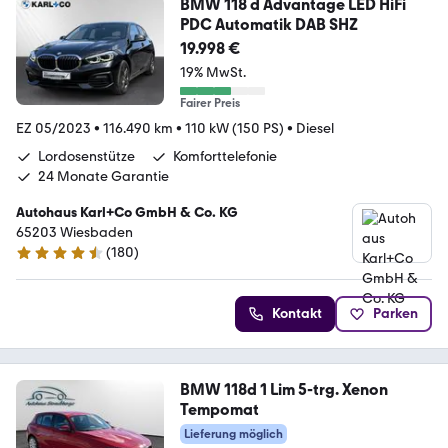
BMW 118 d Advantage LED HiFi
PDC Automatik DAB SHZ
19.998 €
19% MwSt.
Fairer Preis
EZ 05/2023
•
116.490 km
•
110 kW (150 PS)
•
Diesel
Lordosenstütze
Komforttelefonie
24 Monate Garantie
Autohaus Karl+Co GmbH & Co. KG
65203 Wiesbaden
(
180
)
4.5 Sterne
Kontakt
Parken
BMW 118d 1 Lim 5-trg. Xenon
Tempomat
Lieferung möglich