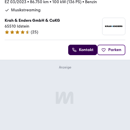
EZ 03/2023
•
86.750 km
•
100 kW (136 PS)
•
Benzin
Musikstreaming
Krah & Enders GmbH & CoKG
65510 Idstein
(
25
)
4.4 Sterne
Kontakt
Parken