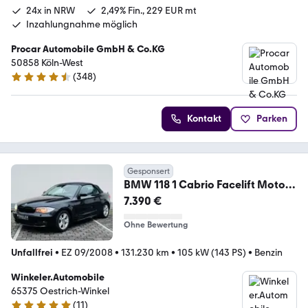
24x in NRW
2,49% Fin., 229 EUR mt
Inzahlungnahme möglich
Procar Automobile GmbH & Co.KG
50858 Köln-West
(
348
)
4.4 Sterne
Kontakt
Parken
Gesponsert
BMW 118 1 Cabrio Facelift Motor
2.0
7.390 €
Ohne Bewertung
Unfallfrei
•
EZ 09/2008
•
131.230 km
•
105 kW (143 PS)
•
Benzin
Winkeler.Automobile
65375 Oestrich-Winkel
(
11
)