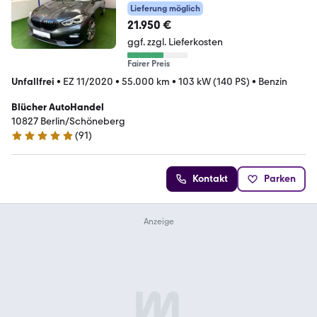
Lieferung möglich
21.950 €
ggf. zzgl. Lieferkosten
Fairer Preis
Unfallfrei
•
EZ 11/2020
•
55.000 km
•
103 kW (140 PS)
•
Benzin
Blücher AutoHandel
10827 Berlin/Schöneberg
(
91
)
4.8 Sterne
Kontakt
Parken