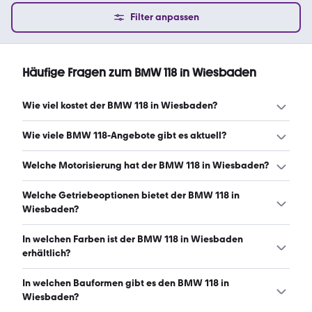
Filter anpassen
Häufige Fragen zum BMW 118 in Wiesbaden
Wie viel kostet der BMW 118 in Wiesbaden?
Ein guter Preis für einen BMW 118 in Wiesbaden liegt
Wie viele BMW 118-Angebote gibt es aktuell?
zwischen 7.940 € und 20.199 €. Leasingangebote starten
ab 332 € monatlich. (Stand: 6.8.2026)
Es gibt insgesamt 119 BMW 118 bei mobile.de, davon 118
Welche Motorisierung hat der BMW 118 in Wiesbaden?
Gebraucht- und 1 Neuwagen. (Stand: 6.8.2026)
Der BMW 118 in Wiesbaden hat Leistungen zwischen 129
Welche Getriebeoptionen bietet der BMW 118 in
und 150 PS. (Stand: 6.8.2026)
Wiesbaden?
Der BMW 118 in Wiesbaden ist mit automatischem und
In welchen Farben ist der BMW 118 in Wiesbaden
manuellem Getriebe erhältlich. (Stand: 6.8.2026)
erhältlich?
Den BMW 118 in Wiesbaden gibt es in folgenden Farben:
In welchen Bauformen gibt es den BMW 118 in
schwarz, grau, weiß, blau, rot und silber. Die häufigste
Wiesbaden?
Farbe ist schwarz. (Stand: 6.8.2026)