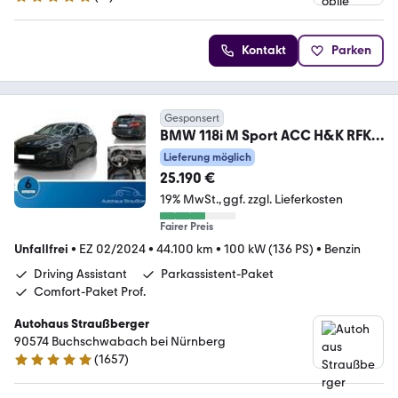
4.9 Sterne
Kontakt
Parken
Gesponsert
BMW 118i M Sport ACC H&K RFK
2-ZK adp.LED SHZ LrHz
Lieferung möglich
25.190 €
19% MwSt.
ggf. zzgl. Lieferkosten
Fairer Preis
Unfallfrei
•
EZ 02/2024
•
44.100 km
•
100 kW (136 PS)
•
Benzin
Driving Assistant
Parkassistent-Paket
Comfort-Paket Prof.
Autohaus Straußberger
90574 Buchschwabach bei Nürnberg
(
1657
)
4.9 Sterne