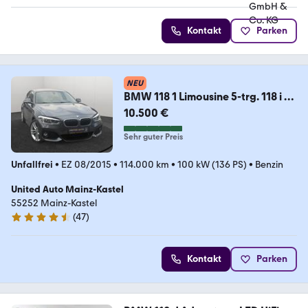
Kontakt
Parken
NEU
BMW 118 1 Limousine 5-trg. 118 i M
Sport
10.500 €
Sehr guter Preis
Unfallfrei
•
EZ 08/2015
•
114.000 km
•
100 kW (136 PS)
•
Benzin
United Auto Mainz-Kastel
55252 Mainz-Kastel
(
47
)
4.7 Sterne
Kontakt
Parken