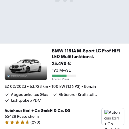
BMW 118 iA M-Sport LC Prof HIFI
LED Mulitfunktionsl.
23.490 €
19% MwSt.
Fairer Preis
EZ 02/2023
•
63.728 km
•
100 kW (136 PS)
•
Benzin
Abgedunkeltes Glas
Grösserer Kraftstofft.
Lichtpaket/PDC
Autohaus Karl + Co GmbH & Co. KG
65428 Rüsselsheim
(
298
)
4.6 Sterne