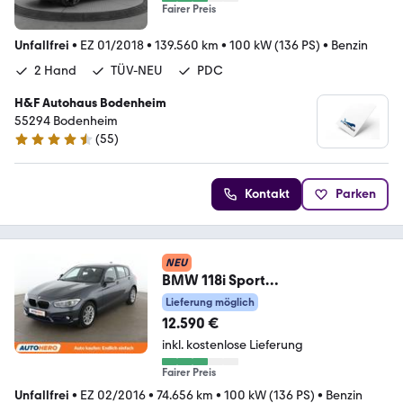
Fairer Preis
Unfallfrei
•
EZ 01/2018
•
139.560 km
•
100 kW (136 PS)
•
Benzin
2 Hand
TÜV-NEU
PDC
H&F Autohaus Bodenheim
55294 Bodenheim
(
55
)
4.4 Sterne
Kontakt
Parken
NEU
BMW 118i Sport
Line*NAVI*PDC*TEMPO*SHZ*
Lieferung möglich
12.590 €
inkl. kostenlose Lieferung
Fairer Preis
Unfallfrei
•
EZ 02/2016
•
74.656 km
•
100 kW (136 PS)
•
Benzin