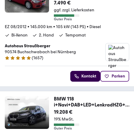
7.490 €
ggf. zzgl. Lieferkosten
Guter Preis
EZ 08/2012
•
145.000 km
•
105 kW (143 PS)
•
Diesel
Bi-Xenon
2. Hand
Tempomat
Autohaus Straußberger
90574 Buchschwabach bei Nürnberg
(
1657
)
4.9 Sterne
Kontakt
Parken
BMW 118
i+Navi+DAB+LED+LenkradHZG+S
HZ+WLAN+PDCv+h
19.208 €
19% MwSt.
Guter Preis