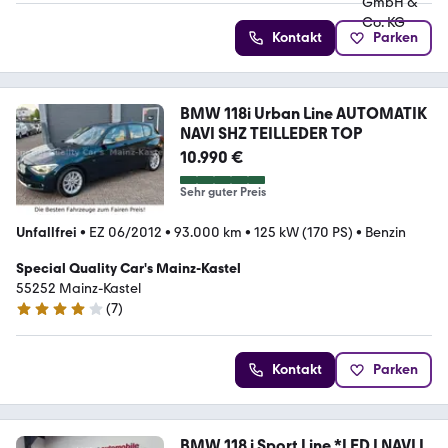
Kontakt
Parken
BMW 118i Urban Line AUTOMATIK
NAVI SHZ TEILLEDER TOP
10.990 €
Sehr guter Preis
Unfallfrei
•
EZ 06/2012
•
93.000 km
•
125 kW (170 PS)
•
Benzin
Special Quality Car's Mainz-Kastel
55252 Mainz-Kastel
(
7
)
4.2 Sterne
Kontakt
Parken
BMW 118 i Sport Line *LED | NAVI |