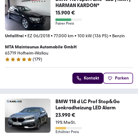
HARMAN KARDON*
15.900 €
Fairer Preis
Unfallfrei
•
EZ 06/2018
•
77.000 km
•
100 kW (136 PS)
•
Benzin
MTA Maintaunus Automobile GmbH
65719 Hofheim-Wallau
(
179
)
5 Sterne
Kontakt
Parken
BMW 118 d LC Prof Stop&Go
Lenkradheizung LED Alarm
23.990 €
19% MwSt.
Erhöhter Preis