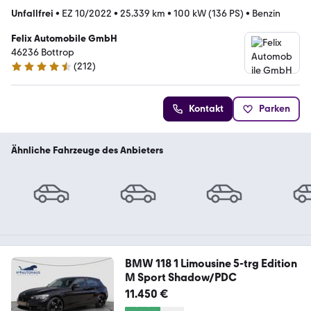
Unfallfrei
•
EZ 10/2022
•
25.339 km
•
100 kW (136 PS)
•
Benzin
Felix Automobile GmbH
46236 Bottrop
(
212
)
4.5 Sterne
Kontakt
Parken
Ähnliche Fahrzeuge des Anbieters
BMW 118 1 Limousine 5-trg Edition
M Sport Shadow/PDC
11.450 €