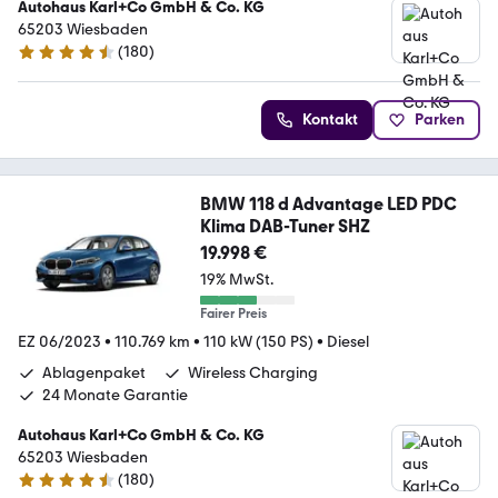
Autohaus Karl+Co GmbH & Co. KG
65203 Wiesbaden
(
180
)
4.5 Sterne
Kontakt
Parken
BMW 118 d Advantage LED PDC
Klima DAB-Tuner SHZ
19.998 €
19% MwSt.
Fairer Preis
EZ 06/2023
•
110.769 km
•
110 kW (150 PS)
•
Diesel
Ablagenpaket
Wireless Charging
24 Monate Garantie
Autohaus Karl+Co GmbH & Co. KG
65203 Wiesbaden
(
180
)
4.5 Sterne