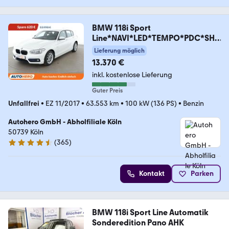
BMW 118i Sport
Line*NAVI*LED*TEMPO*PDC*SHZ
*
Lieferung möglich
13.370 €
inkl. kostenlose Lieferung
Guter Preis
Unfallfrei
•
EZ 11/2017
•
63.553 km
•
100 kW (136 PS)
•
Benzin
Autohero GmbH - Abholfiliale Köln
50739 Köln
(
365
)
4.6 Sterne
Kontakt
Parken
BMW 118i Sport Line Automatik
Sonderedition Pano AHK