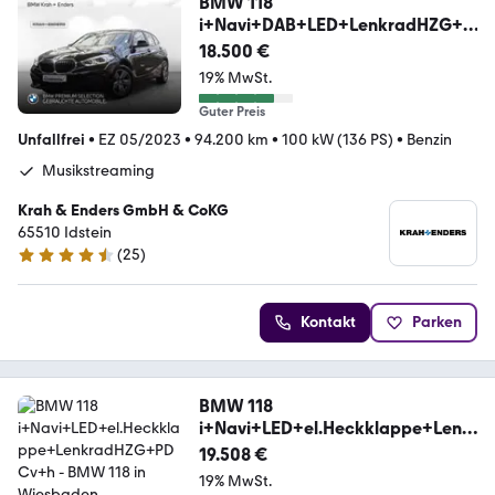
BMW 118
i+Navi+DAB+LED+LenkradHZG+T
emp+SHZ+PDCv+h
18.500 €
19% MwSt.
Guter Preis
Unfallfrei
•
EZ 05/2023
•
94.200 km
•
100 kW (136 PS)
•
Benzin
Musikstreaming
Krah & Enders GmbH & CoKG
65510 Idstein
(
25
)
4.4 Sterne
Kontakt
Parken
BMW 118
i+Navi+LED+el.Heckklappe+Lenk
radHZG+PDCv+h
19.508 €
19% MwSt.