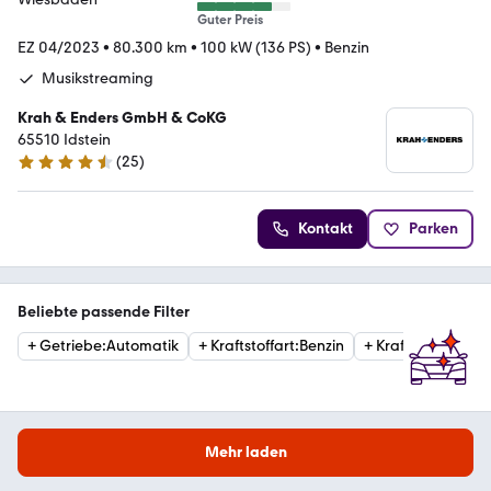
Guter Preis
EZ 04/2023
•
80.300 km
•
100 kW (136 PS)
•
Benzin
Musikstreaming
Krah & Enders GmbH & CoKG
65510 Idstein
(
25
)
4.4 Sterne
Kontakt
Parken
Beliebte passende Filter
+
Getriebe
:
Automatik
+
Kraftstoffart
:
Benzin
+
Kraftstoffart
:
Die
Mehr laden