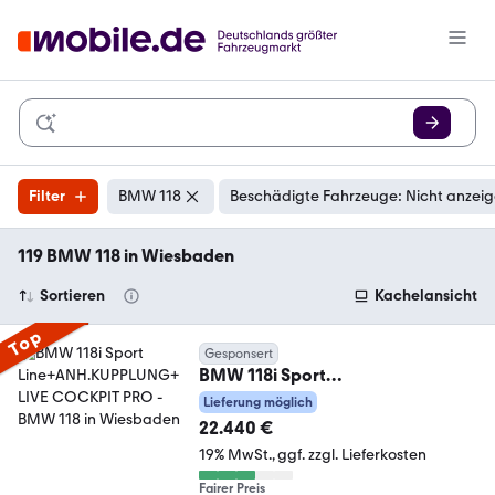
Filter
BMW 118
Beschädigte Fahrzeuge: Nicht anzei
119 BMW 118 in Wiesbaden
Sortieren
Kachelansicht
Top
Gesponsert
BMW 118i Sport
Line+ANH.KUPPLUNG+LIVE
Lieferung möglich
COCKPIT PRO
22.440 €
19% MwSt.
ggf. zzgl. Lieferkosten
Fairer Preis