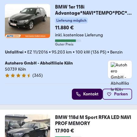
BMW 1er 118i
Advantage*NAVI*TEMPO*PDC*S
HZ*LIM*ALU*
Lieferung möglich
11.880 €
inkl. kostenlose Lieferung
Guter Preis
Unfallfrei
•
EZ 11/2016
•
95.203 km
•
100 kW (136 PS)
•
Benzin
Autohero GmbH - Abholfiliale Köln
50739 Köln
(
365
)
4.6 Sterne
Kontakt
Parken
BMW 118d M Sport RFKA LED NAVI
PROF MEMORY
17.900 €