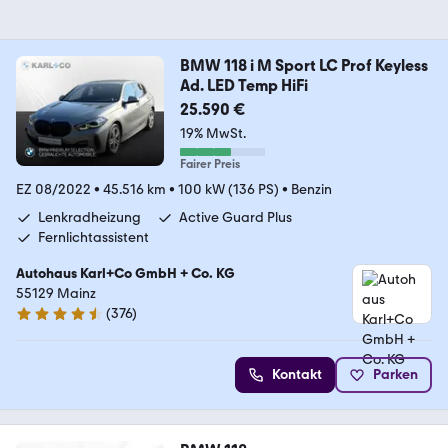
BMW 118 i M Sport LC Prof Keyless
Ad. LED Temp HiFi
25.590 €
19% MwSt.
Fairer Preis
EZ 08/2022
•
45.516 km
•
100 kW (136 PS)
•
Benzin
Lenkradheizung
Active Guard Plus
Fernlichtassistent
Autohaus Karl+Co GmbH + Co. KG
55129 Mainz
(
376
)
4.5 Sterne
Kontakt
Parken