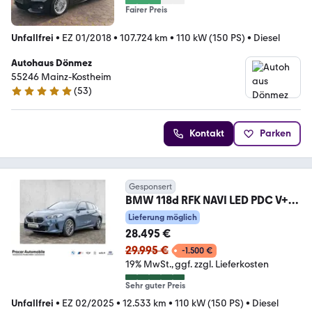
Fairer Preis
Unfallfrei
•
EZ 01/2018
•
107.724 km
•
110 kW (150 PS)
•
Diesel
Autohaus Dönmez
55246 Mainz-Kostheim
(
53
)
4.8 Sterne
Kontakt
Parken
Gesponsert
BMW 118d RFK NAVI LED PDC V+H
DAB Parkass. Tempomat
Lieferung möglich
28.495 €
29.995 €
-1.500 €
19% MwSt.
ggf. zzgl. Lieferkosten
Sehr guter Preis
Unfallfrei
•
EZ 02/2025
•
12.533 km
•
110 kW (150 PS)
•
Diesel