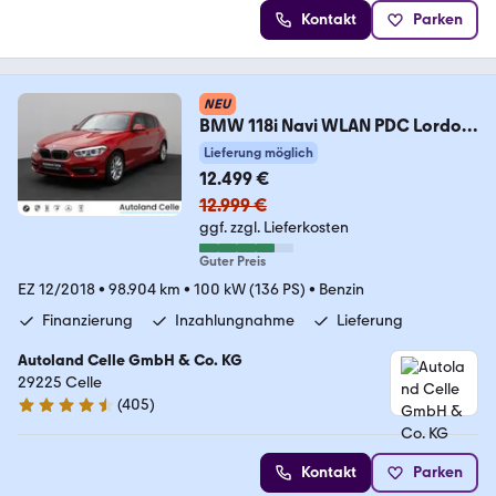
Kontakt
Parken
NEU
BMW 118i Navi WLAN PDC Lordos
LED Geschwindigkeitsr
Lieferung möglich
12.499 €
12.999 €
ggf. zzgl. Lieferkosten
Guter Preis
EZ 12/2018
•
98.904 km
•
100 kW (136 PS)
•
Benzin
Finanzierung
Inzahlungnahme
Lieferung
Autoland Celle GmbH & Co. KG
29225 Celle
(
405
)
4.4 Sterne
Kontakt
Parken