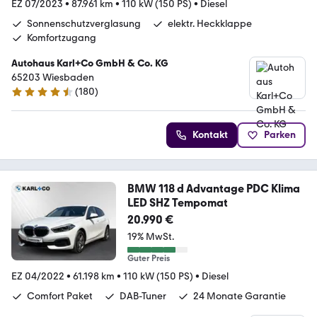
EZ 07/2023
•
87.961 km
•
110 kW (150 PS)
•
Diesel
Sonnenschutzverglasung
elektr. Heckklappe
Komfortzugang
Autohaus Karl+Co GmbH & Co. KG
65203 Wiesbaden
(
180
)
4.5 Sterne
Kontakt
Parken
BMW 118 d Advantage PDC Klima
LED SHZ Tempomat
20.990 €
19% MwSt.
Guter Preis
EZ 04/2022
•
61.198 km
•
110 kW (150 PS)
•
Diesel
Comfort Paket
DAB-Tuner
24 Monate Garantie