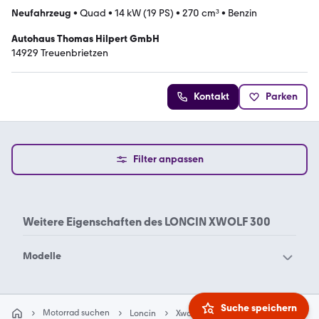
Neufahrzeug
•
Quad
•
14 kW (19 PS)
•
270 cm³
•
Benzin
Autohaus Thomas Hilpert GmbH
14929 Treuenbrietzen
Kontakt
Parken
Filter anpassen
Weitere Eigenschaften des
LONCIN XWOLF 300
Modelle
Loncin XWOLF 300
Loncin XWolf 700L
Suche speichern
Motorrad suchen
Loncin
Xwolf 300