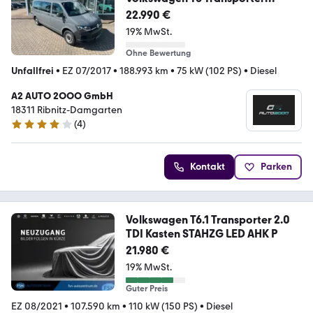
Kasten-Kombi 9 Sitzer
22.990 €
19% MwSt.
Ohne Bewertung
Unfallfrei
•
EZ 07/2017
•
188.993 km
•
75 kW (102 PS)
•
Diesel
A2 AUTO 2OOO GmbH
18311 Ribnitz-Damgarten
(
4
)
4 Sterne
Kontakt
Parken
Volkswagen T6.1 Transporter 2.0
TDI Kasten STAHZG LED AHK P
21.980 €
19% MwSt.
Guter Preis
EZ 08/2021
•
107.590 km
•
110 kW (150 PS)
•
Diesel