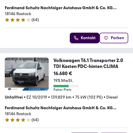
Ferdinand Schultz Nachfolger Autohaus GmbH & Co. KG
GebrauchtwagenZentrum FSN
18146 Rostock
(
64
)
4.2 Sterne
Kontakt
Parken
Volkswagen T6.1 Transporter 2.0
TDI Kasten PDC-hinten CLIMA
16.680 €
19% MwSt.
Fairer Preis
Unfallfrei
•
EZ 10/2019
•
139.829 km
•
75 kW (102 PS)
•
Diesel
Ferdinand Schultz Nachfolger Autohaus GmbH & Co. KG
GebrauchtwagenZentrum FSN
18146 Rostock
(
64
)
4.2 Sterne