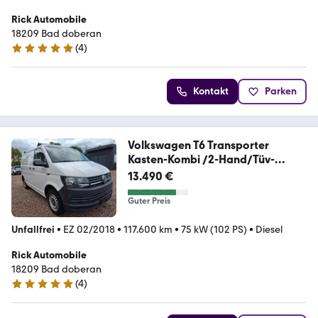
Rick Automobile
18209 Bad doberan
(
4
)
5 Sterne
Kontakt
Parken
Volkswagen T6 Transporter
Kasten-Kombi /2-Hand/Tüv-
Neu/MwSt
13.490 €
Guter Preis
Unfallfrei
•
EZ 02/2018
•
117.600 km
•
75 kW (102 PS)
•
Diesel
Rick Automobile
18209 Bad doberan
(
4
)
5 Sterne