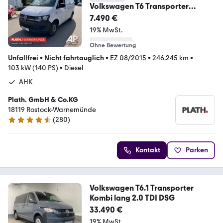
Volkswagen T6 Transporter
Kasten-Kombi Kasten
7.490 €
19% MwSt.
Ohne Bewertung
Unfallfrei
•
Nicht fahrtauglich
•
EZ 08/2015
•
246.245 km
•
103 kW (140 PS)
•
Diesel
AHK
Plath. GmbH & Co.KG
18119 Rostock-Warnemünde
(
280
)
4.7 Sterne
Kontakt
Parken
Volkswagen T6.1 Transporter
Kombi lang 2.0 TDI DSG
33.490 €
19% MwSt.