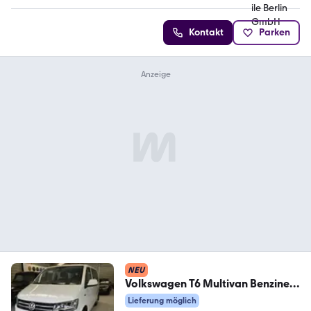
Kontakt
Parken
NEU
Volkswagen T6 Multivan Benziner
Klima 7xSitzer Tisch+Bett
Lieferung möglich