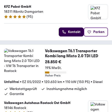
KFZ Pabst GmbH
18311 Ribnitz Damgarten
(
95
)
4.9 Sterne
Kontakt
Parken
Volkswagen T6.1 Transporter
Kombi lang Mixto 2.0 TDI LED
28.850 €
19% MwSt.
Hoher Preis
Unfallfrei
•
EZ 05/2022
•
120.650 km
•
110 kW (150 PS)
•
Diesel
Werkstattgeprüft
Inzahlungnahme möglich
Garantie
Volkswagen Autohaus Rostock Ost GmbH
18146 Rostock