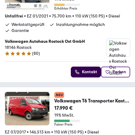
Erhöhter Preis
Unfallfrei
•
EZ 01/2021
•
75.700 km
•
110 kW (150 PS)
•
Diesel
Werkstattgeprüft
Inzahlungnahme möglich
Garantie
Volkswagen Autohaus Rostock Ost GmbH
18146 Rostock
(
80
)
4.9 Sterne
Kontakt
Parken
NEU
Volkswagen T6 Transporter Kasten
lang 4Motion
17.990 €
19% MwSt.
Fairer Preis
EZ 07/2017
•
146.513 km
•
110 kW (150 PS)
•
Diesel