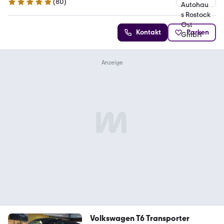
(
80
)
4.9 Sterne
Kontakt
Parken
Volkswagen T6 Transporter