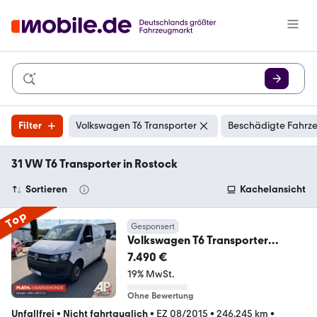
Filter
Volkswagen T6 Transporter
Beschädigte Fahrze
31 VW T6 Transporter in Rostock
Sortieren
Kachelansicht
Top
Gesponsert
Volkswagen T6 Transporter
Kasten-Kombi Kasten
7.490 €
19% MwSt.
Ohne Bewertung
Unfallfrei
•
Nicht fahrtauglich
•
EZ 08/2015
•
246.245 km
•