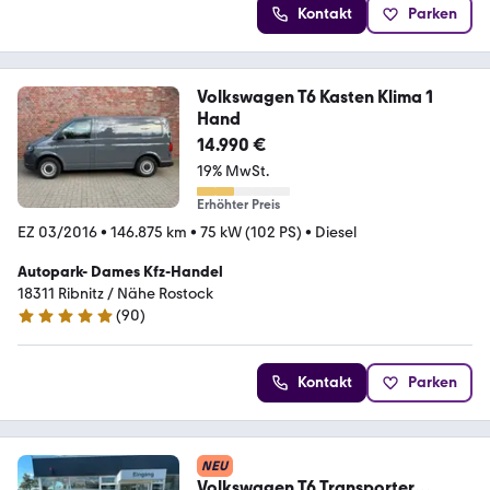
Kontakt
Parken
Volkswagen T6 Kasten Klima 1
Hand
14.990 €
19% MwSt.
Erhöhter Preis
EZ 03/2016
•
146.875 km
•
75 kW (102 PS)
•
Diesel
Autopark- Dames Kfz-Handel
18311 Ribnitz / Nähe Rostock
(
90
)
4.9 Sterne
Kontakt
Parken
NEU
Volkswagen T6 Transporter