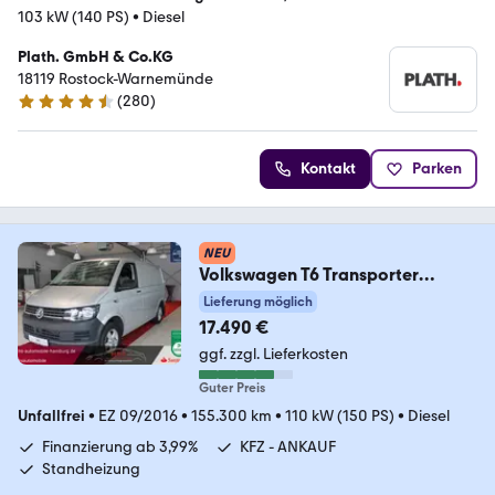
103 kW (140 PS)
•
Diesel
Plath. GmbH & Co.KG
18119 Rostock-Warnemünde
(
280
)
4.7 Sterne
Kontakt
Parken
NEU
Volkswagen T6 Transporter
Kasten-Kombi Kasten* Sitzheizung
Lieferung möglich
17.490 €
ggf. zzgl. Lieferkosten
Guter Preis
Unfallfrei
•
EZ 09/2016
•
155.300 km
•
110 kW (150 PS)
•
Diesel
Finanzierung ab 3,99%
KFZ - ANKAUF
Standheizung