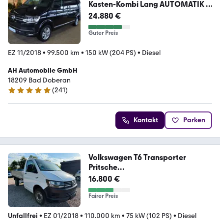
Kasten-Kombi Lang AUTOMATIK /
NAV
24.880 €
Guter Preis
EZ 11/2018
•
99.500 km
•
150 kW (204 PS)
•
Diesel
AH Automobile GmbH
18209 Bad Doberan
(
241
)
4.8 Sterne
Kontakt
Parken
Volkswagen T6 Transporter
Pritsche
lang/Klima/TüvNeu/MwSt.
16.800 €
Fairer Preis
Unfallfrei
•
EZ 01/2018
•
110.000 km
•
75 kW (102 PS)
•
Diesel