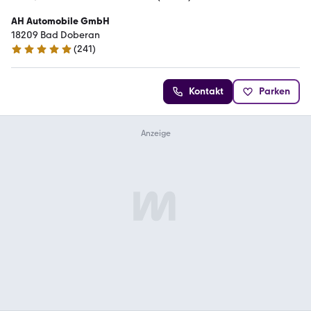
AH Automobile GmbH
18209 Bad Doberan
(
241
)
4.8 Sterne
Kontakt
Parken