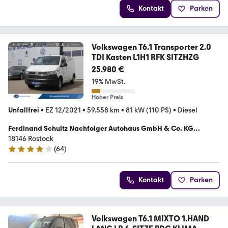
Kontakt
Parken
Volkswagen T6.1 Transporter 2.0
TDI Kasten L1H1 RFK SITZHZG
25.980 €
19% MwSt.
Hoher Preis
Unfallfrei
•
EZ 12/2021
•
59.558 km
•
81 kW (110 PS)
•
Diesel
Ferdinand Schultz Nachfolger Autohaus GmbH & Co. KG
GebrauchtwagenZentrum FSN
18146 Rostock
(
64
)
4.2 Sterne
Kontakt
Parken
Volkswagen T6.1 MIXTO 1.HAND