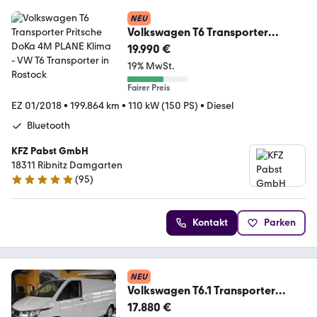
NEU
Volkswagen T6 Transporter
Pritsche DoKa 4M PLANE Klima
19.990 €
19% MwSt.
Fairer Preis
EZ 01/2018
•
199.864 km
•
110 kW (150 PS)
•
Diesel
Bluetooth
KFZ Pabst GmbH
18311 Ribnitz Damgarten
(
95
)
4.9 Sterne
Kontakt
Parken
NEU
Volkswagen T6.1 Transporter
Kasten EcoProfi KLIMA / MWST
17.880 €