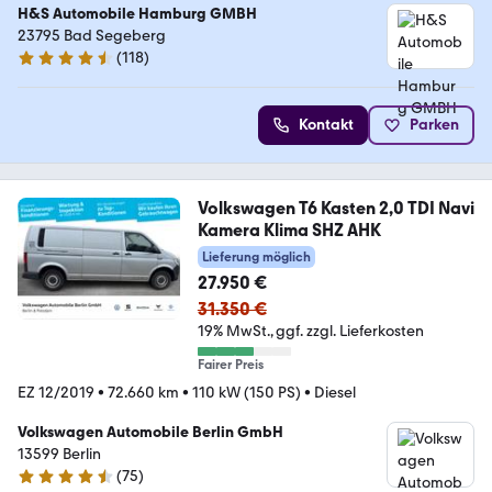
H&S Automobile Hamburg GMBH
23795 Bad Segeberg
(
118
)
4.6 Sterne
Kontakt
Parken
Volkswagen T6 Kasten 2,0 TDI Navi
Kamera Klima SHZ AHK
Lieferung möglich
27.950 €
31.350 €
19% MwSt.
ggf. zzgl. Lieferkosten
Fairer Preis
EZ 12/2019
•
72.660 km
•
110 kW (150 PS)
•
Diesel
Volkswagen Automobile Berlin GmbH
13599 Berlin
(
75
)
4.4 Sterne