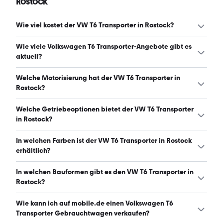
Rostock
Wie viel kostet der VW T6 Transporter in Rostock?
Ein guter Preis für einen VW T6 Transporter in Rostock liegt
Wie viele Volkswagen T6 Transporter-Angebote gibt es
zwischen 14.495 € und 24.840 €. (Stand: 6.8.2026)
aktuell?
Es gibt insgesamt 31 Volkswagen T6 Transporter bei
Welche Motorisierung hat der VW T6 Transporter in
mobile.de, davon 30 Gebraucht- und 1 Neuwagen.
Rostock?
(Stand: 6.8.2026)
Der VW T6 Transporter in Rostock hat Leistungen zwischen
Welche Getriebeoptionen bietet der VW T6 Transporter
101 und 150 PS. (Stand: 6.8.2026)
in Rostock?
Der VW T6 Transporter in Rostock ist mit manuellem und
In welchen Farben ist der VW T6 Transporter in Rostock
automatischem Getriebe erhältlich. (Stand: 6.8.2026)
erhältlich?
Den VW T6 Transporter in Rostock gibt es in folgenden
In welchen Bauformen gibt es den VW T6 Transporter in
Farben: weiß, grau, blau, silber, schwarz, grün, rot und
Rostock?
gelb. Die häufigste Farbe ist weiß. (Stand: 6.8.2026)
Den VW T6 Transporter in Rostock gibt es in folgenden
Wie kann ich auf mobile.de einen Volkswagen T6
Bauformen: Van. (Stand: 6.8.2026)
Transporter Gebrauchtwagen verkaufen?