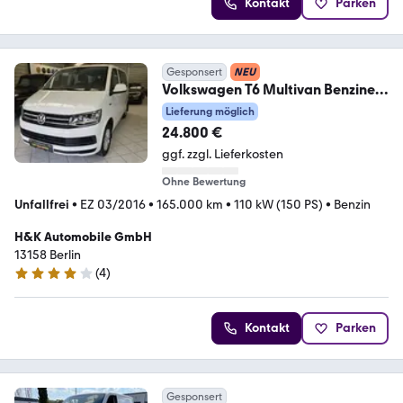
Kontakt
Parken
Gesponsert
NEU
Volkswagen T6 Multivan Benziner
Klima 7xSitzer Tisch+Bett
Lieferung möglich
24.800 €
ggf. zzgl. Lieferkosten
Ohne Bewertung
Unfallfrei
•
EZ 03/2016
•
165.000 km
•
110 kW (150 PS)
•
Benzin
H&K Automobile GmbH
13158 Berlin
(
4
)
3.9 Sterne
Kontakt
Parken
Gesponsert