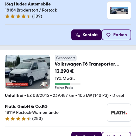
Jörg Hudec Automobile
18184 Broderstorf / Rostock
(
109
)
4.7 Sterne
Kontakt
Parken
Gesponsert
Volkswagen T6 Transporter
Kasten-Kombi Kasten
13.290 €
19% MwSt.
Fairer Preis
Unfallfrei
•
EZ 08/2015
•
239.487 km
•
103 kW (140 PS)
•
Diesel
Plath. GmbH & Co.KG
18119 Rostock-Warnemünde
(
280
)
4.7 Sterne