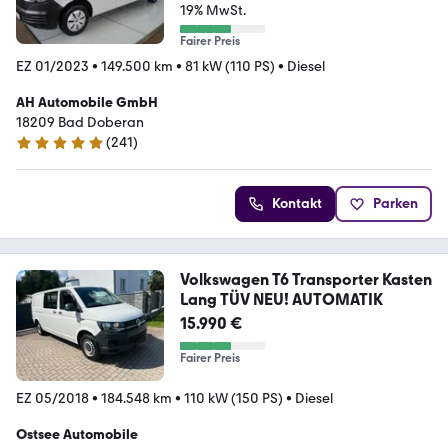
19% MwSt.
Fairer Preis
EZ 01/2023
•
149.500 km
•
81 kW (110 PS)
•
Diesel
AH Automobile GmbH
18209 Bad Doberan
(
241
)
4.8 Sterne
Kontakt
Parken
Volkswagen T6 Transporter Kasten
Lang TÜV NEU! AUTOMATIK
15.990 €
Fairer Preis
EZ 05/2018
•
184.548 km
•
110 kW (150 PS)
•
Diesel
Ostsee Automobile