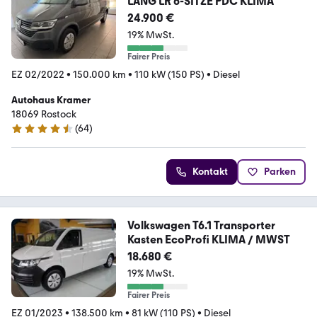
LANG LR 6-SITZE PDC KLIMA
24.900 €
19% MwSt.
Fairer Preis
EZ 02/2022
•
150.000 km
•
110 kW (150 PS)
•
Diesel
Autohaus Kramer
18069 Rostock
(
64
)
4.7 Sterne
Kontakt
Parken
Volkswagen T6.1 Transporter
Kasten EcoProfi KLIMA / MWST
18.680 €
19% MwSt.
Fairer Preis
EZ 01/2023
•
138.500 km
•
81 kW (110 PS)
•
Diesel