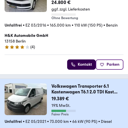
24.800 €
ggf. zzgl. Lieferkosten
Ohne Bewertung
Unfallfrei
•
EZ 03/2016
•
165.000 km
•
110 kW (150 PS)
•
Benzin
H&K Automobile GmbH
13158 Berlin
(
4
)
3.9 Sterne
Kontakt
Parken
Volkswagen Transporter 6.1
Kastenwagen T6.1 2.0 TDI Kast...
19.389 €
19% MwSt.
Fairer Preis
Unfallfrei
•
EZ 05/2021
•
73.000 km
•
66 kW (90 PS)
•
Diesel