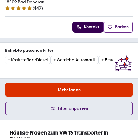
18209 Bad Doberan
(
449
)
4.8 Sterne
Kontakt
Parken
Beliebte passende Filter
+
Kraftstoffart
:
Diesel
+
Getriebe
:
Automatik
+
Erstzulassung
:
20
Mehr laden
Filter anpassen
Häufige Fragen zum VW T6 Transporter in