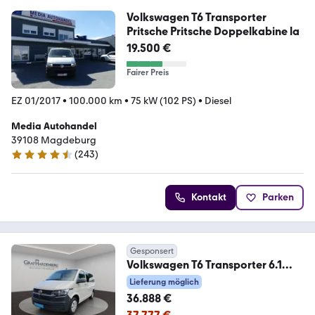
Volkswagen T6 Transporter
Pritsche Pritsche Doppelkabine la
19.500 €
Fairer Preis
EZ 01/2017
•
100.000 km
•
75 kW (102 PS)
•
Diesel
Media Autohandel
39108 Magdeburg
(
243
)
4.7 Sterne
Kontakt
Parken
Gesponsert
Volkswagen T6 Transporter 6.1
Kombi TDI DSG 9 Sitze AHK
Lieferung möglich
36.888 €