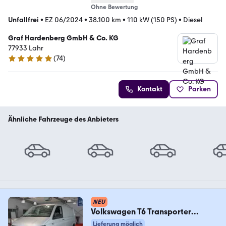
Ohne Bewertung
Unfallfrei
•
EZ 06/2024
•
38.100 km
•
110 kW (150 PS)
•
Diesel
Graf Hardenberg GmbH & Co. KG
77933 Lahr
(
74
)
4.9 Sterne
Kontakt
Parken
Ähnliche Fahrzeuge des Anbieters
NEU
Volkswagen T6 Transporter
Kasten-Kombi Kasten* Sitzheizung
Lieferung möglich