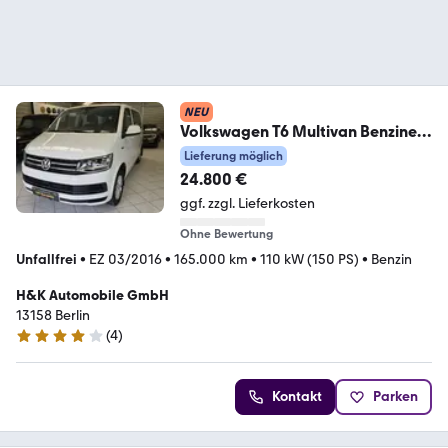
NEU
Volkswagen T6 Multivan Benziner
Klima 7xSitzer Tisch+Bett
Lieferung möglich
24.800 €
ggf. zzgl. Lieferkosten
Ohne Bewertung
Unfallfrei
•
EZ 03/2016
•
165.000 km
•
110 kW (150 PS)
•
Benzin
H&K Automobile GmbH
13158 Berlin
(
4
)
3.9 Sterne
Kontakt
Parken