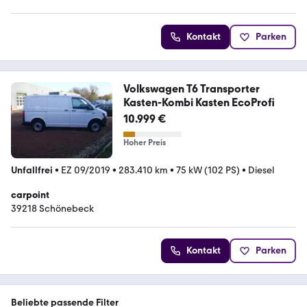
Kontakt
Parken
Volkswagen T6 Transporter
Kasten-Kombi Kasten EcoProfi
10.999 €
Hoher Preis
Unfallfrei
•
EZ 09/2019
•
283.410 km
•
75 kW (102 PS)
•
Diesel
carpoint
39218 Schönebeck
Kontakt
Parken
Beliebte passende Filter