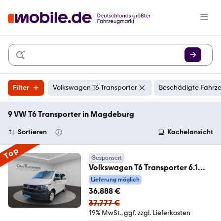
Filter
Volkswagen T6 Transporter
Beschädigte Fahrze
9 VW T6 Transporter in Magdeburg
Sortieren
Kachelansicht
Top
Gesponsert
Volkswagen T6 Transporter 6.1
Kombi TDI DSG 9 Sitze AHK
Lieferung möglich
36.888 €
37.777 €
19% MwSt.
ggf. zzgl. Lieferkosten