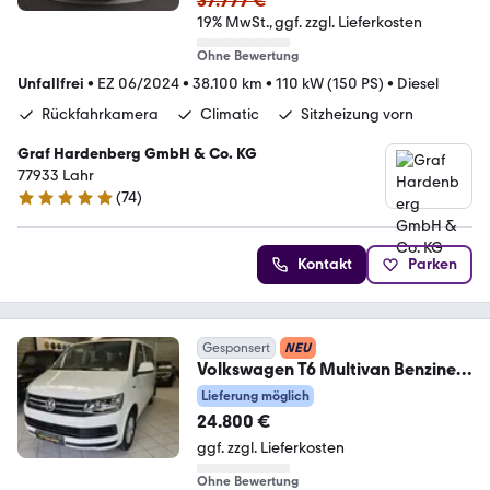
37.777 €
19% MwSt.
ggf. zzgl. Lieferkosten
Ohne Bewertung
Unfallfrei
•
EZ 06/2024
•
38.100 km
•
110 kW (150 PS)
•
Diesel
Rückfahrkamera
Climatic
Sitzheizung vorn
Graf Hardenberg GmbH & Co. KG
77933 Lahr
(
74
)
4.9 Sterne
Kontakt
Parken
Gesponsert
NEU
Volkswagen T6 Multivan Benziner
Klima 7xSitzer Tisch+Bett
Lieferung möglich
24.800 €
ggf. zzgl. Lieferkosten
Ohne Bewertung