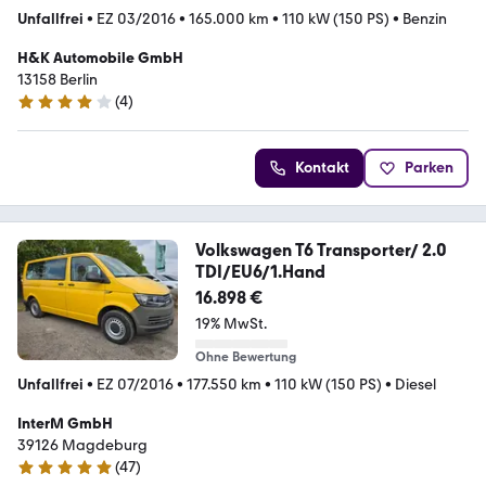
Unfallfrei
•
EZ 03/2016
•
165.000 km
•
110 kW (150 PS)
•
Benzin
H&K Automobile GmbH
13158 Berlin
(
4
)
3.9 Sterne
Kontakt
Parken
Volkswagen T6 Transporter/ 2.0
TDI/EU6/1.Hand
16.898 €
19% MwSt.
Ohne Bewertung
Unfallfrei
•
EZ 07/2016
•
177.550 km
•
110 kW (150 PS)
•
Diesel
InterM GmbH
39126 Magdeburg
(
47
)
5 Sterne