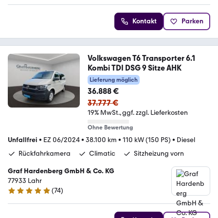
Kontakt
Parken
Volkswagen T6 Transporter 6.1
Kombi TDI DSG 9 Sitze AHK
Lieferung möglich
36.888 €
37.777 €
19% MwSt.
ggf. zzgl. Lieferkosten
Ohne Bewertung
Unfallfrei
•
EZ 06/2024
•
38.100 km
•
110 kW (150 PS)
•
Diesel
Rückfahrkamera
Climatic
Sitzheizung vorn
Graf Hardenberg GmbH & Co. KG
77933 Lahr
(
74
)
4.9 Sterne