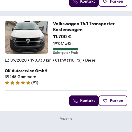
Kontakt
Parken
Volkswagen T6.1 Transporter
Kastenwagen
11.700 €
19% MwSt.
Sehr guter Preis
EZ 09/2020
•
190.930 km
•
81 kW (110 PS)
•
Diesel
OK-Autoservice GmbH
39245 Gommern
(
91
)
5 Sterne
Kontakt
Parken