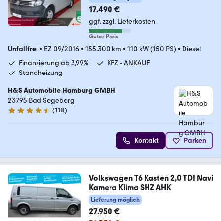
17.490 €
ggf. zzgl. Lieferkosten
Guter Preis
Unfallfrei
•
EZ 09/2016
•
155.300 km
•
110 kW (150 PS)
•
Diesel
Finanzierung ab 3,99%
KFZ - ANKAUF
Standheizung
H&S Automobile Hamburg GMBH
23795 Bad Segeberg
(
118
)
4.6 Sterne
Kontakt
Parken
Volkswagen T6 Kasten 2,0 TDI Navi
Kamera Klima SHZ AHK
Lieferung möglich
27.950 €