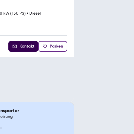
10 kW (150 PS)
•
Diesel
Kontakt
Parken
ansporter
heizung