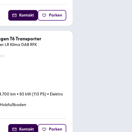
Kontakt
Parken
gen T6 Transporter
ter LR Klima DAB RFK
4.700 km
•
83 kW (113 PS)
•
Elektro
Holzfußboden
Kontakt
Parken