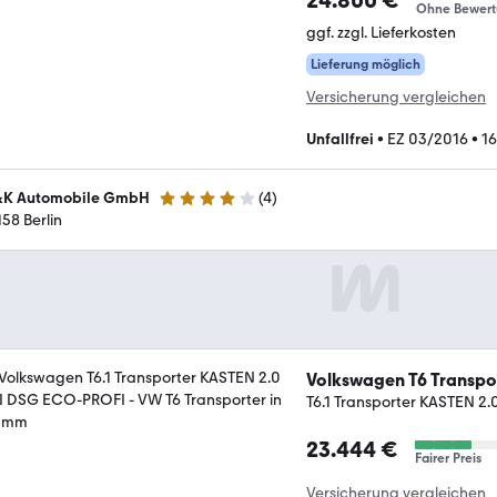
24.800 €
Ohne Bewer
ggf. zzgl. Lieferkosten
Lieferung möglich
Versicherung vergleichen
Unfallfrei
•
EZ 03/2016
•
1
K Automobile GmbH
(
4
)
3.9 Sterne
158 Berlin
Volkswagen T6 Transpo
T6.1 Transporter KASTEN 2
23.444 €
Fairer Preis
Versicherung vergleichen