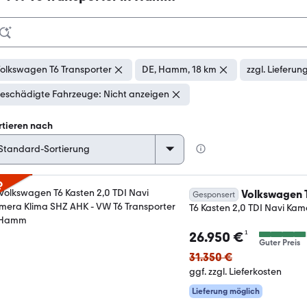
olkswagen T6 Transporter
DE, Hamm, 18 km
zzgl. Lieferun
eschädigte Fahrzeuge: Nicht anzeigen
rtieren nach
p
Volkswagen T
Gesponsert
T6 Kasten 2,0 TDI Navi Ka
¹
26.950 €
Guter Preis
31.350 €
ggf. zzgl. Lieferkosten
Lieferung möglich