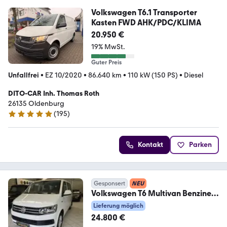
Volkswagen T6.1 Transporter
Kasten FWD AHK/PDC/KLIMA
20.950 €
19% MwSt.
Guter Preis
Unfallfrei
•
EZ 10/2020
•
86.640 km
•
110 kW (150 PS)
•
Diesel
DITO-CAR Inh. Thomas Roth
26135 Oldenburg
(
195
)
4.8 Sterne
Kontakt
Parken
Gesponsert
NEU
Volkswagen T6 Multivan Benziner
Klima 7xSitzer Tisch+Bett
Lieferung möglich
24.800 €