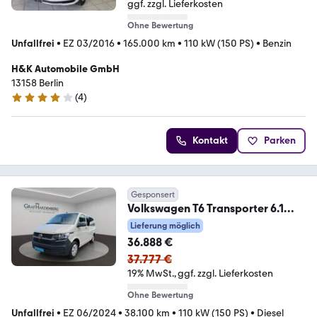
ggf. zzgl. Lieferkosten
Ohne Bewertung
Unfallfrei
•
EZ 03/2016
•
165.000 km
•
110 kW (150 PS)
•
Benzin
H&K Automobile GmbH
13158 Berlin
(
4
)
3.9 Sterne
Kontakt
Parken
Gesponsert
Volkswagen T6 Transporter 6.1
Kombi TDI DSG 9 Sitze AHK
Lieferung möglich
36.888 €
37.777 €
19% MwSt.
ggf. zzgl. Lieferkosten
Ohne Bewertung
Unfallfrei
•
EZ 06/2024
•
38.100 km
•
110 kW (150 PS)
•
Diesel