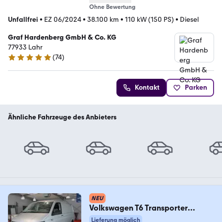
Ohne Bewertung
Unfallfrei
•
EZ 06/2024
•
38.100 km
•
110 kW (150 PS)
•
Diesel
Graf Hardenberg GmbH & Co. KG
77933 Lahr
(
74
)
4.9 Sterne
Kontakt
Parken
Ähnliche Fahrzeuge des Anbieters
NEU
Volkswagen T6 Transporter
Kasten-Kombi Kasten* Sitzheizung
Lieferung möglich