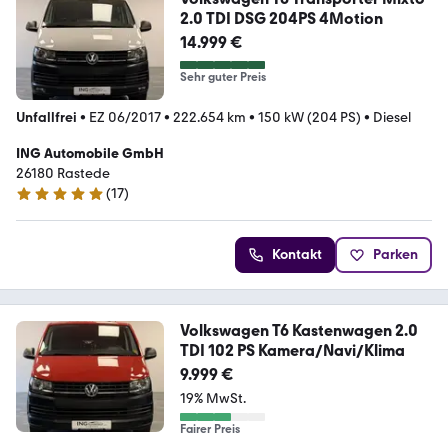
2.0 TDI DSG 204PS 4Motion
14.999 €
Sehr guter Preis
Unfallfrei
•
EZ 06/2017
•
222.654 km
•
150 kW (204 PS)
•
Diesel
ING Automobile GmbH
26180 Rastede
(
17
)
4.8 Sterne
Kontakt
Parken
Volkswagen T6 Kastenwagen 2.0
TDI 102 PS Kamera/Navi/Klima
9.999 €
19% MwSt.
Fairer Preis