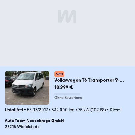
NEU
Volkswagen T6 Transporter 9-
Sitzer
10.999 €
Ohne Bewertung
Unfallfrei
•
EZ 07/2017
•
332.000 km
•
75 kW (102 PS)
•
Diesel
Auto Team Neuenkruge GmbH
26215 Wiefelstede