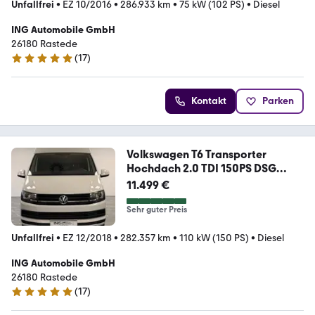
Unfallfrei
•
EZ 10/2016
•
286.933 km
•
75 kW (102 PS)
•
Diesel
ING Automobile GmbH
26180 Rastede
(
17
)
4.8 Sterne
Kontakt
Parken
Volkswagen T6 Transporter
Hochdach 2.0 TDI 150PS DSG
KLIMA
11.499 €
Sehr guter Preis
Unfallfrei
•
EZ 12/2018
•
282.357 km
•
110 kW (150 PS)
•
Diesel
ING Automobile GmbH
26180 Rastede
(
17
)
4.8 Sterne