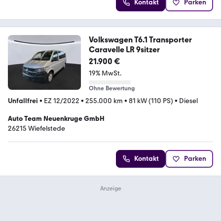
Kontakt
Parken
Volkswagen T6.1 Transporter
Caravelle LR 9sitzer
21.900 €
19% MwSt.
Ohne Bewertung
Unfallfrei
•
EZ 12/2022
•
255.000 km
•
81 kW (110 PS)
•
Diesel
Auto Team Neuenkruge GmbH
26215 Wiefelstede
Kontakt
Parken