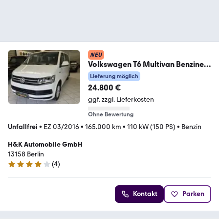
NEU
Volkswagen T6 Multivan Benziner
Klima 7xSitzer Tisch+Bett
Lieferung möglich
24.800 €
ggf. zzgl. Lieferkosten
Ohne Bewertung
Unfallfrei
•
EZ 03/2016
•
165.000 km
•
110 kW (150 PS)
•
Benzin
H&K Automobile GmbH
13158 Berlin
(
4
)
3.9 Sterne
Kontakt
Parken