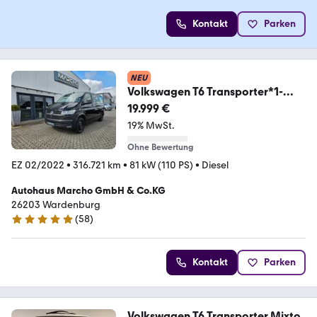
Kontakt
Parken
NEU
Volkswagen T6 Transporter*1-
Hand*Mwst
19.999 €
ausweisbar*Navigation
19% MwSt.
Ohne Bewertung
EZ 02/2022
•
316.721 km
•
81 kW (110 PS)
•
Diesel
Autohaus Marcho GmbH & Co.KG
26203 Wardenburg
(
58
)
5 Sterne
Kontakt
Parken
Volkswagen T6 Transporter Mixto