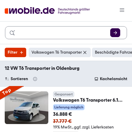
Filter
Volkswagen T6 Transporter
Beschädigte Fahrze
12 VW T6 Transporter in Oldenburg
Sortieren
Kachelansicht
Top
Gesponsert
Volkswagen T6 Transporter 6.1
Kombi TDI DSG 9 Sitze AHK
Lieferung möglich
36.888 €
37.777 €
19% MwSt.
ggf. zzgl. Lieferkosten