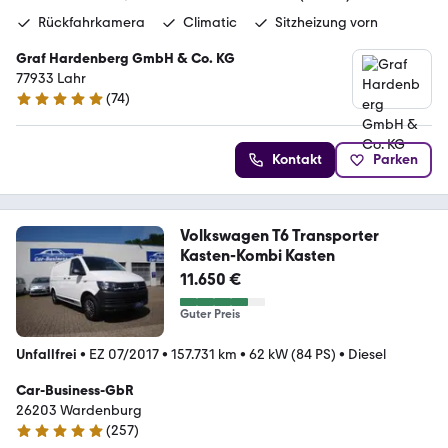
Rückfahrkamera
Climatic
Sitzheizung vorn
Graf Hardenberg GmbH & Co. KG
77933 Lahr
(
74
)
4.9 Sterne
Kontakt
Parken
Volkswagen T6 Transporter
Kasten-Kombi Kasten
11.650 €
Guter Preis
Unfallfrei
•
EZ 07/2017
•
157.731 km
•
62 kW (84 PS)
•
Diesel
Car-Business-GbR
26203 Wardenburg
(
257
)
5 Sterne