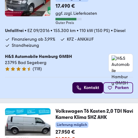
17.490 €
ggf. zzgl. Lieferkosten
Guter Preis
Unfallfrei
•
EZ 09/2016
•
155.300 km
•
110 kW (150 PS)
•
Diesel
Finanzierung ab 3,99%
KFZ - ANKAUF
Standheizung
H&S Automobile Hamburg GMBH
23795 Bad Segeberg
(
118
)
4.6 Sterne
Kontakt
Parken
Volkswagen T6 Kasten 2,0 TDI Navi
Kamera Klima SHZ AHK
Lieferung möglich
27.950 €