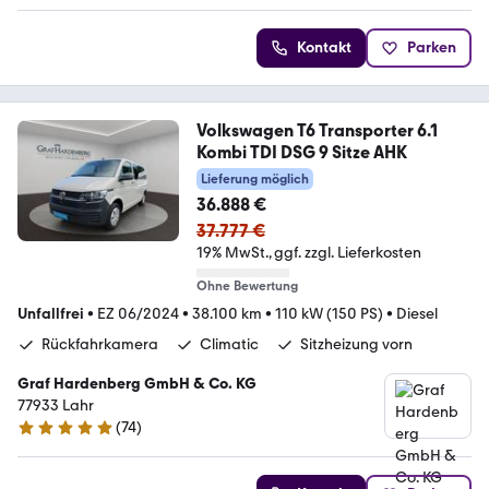
Kontakt
Parken
Volkswagen T6 Transporter 6.1
Kombi TDI DSG 9 Sitze AHK
Lieferung möglich
36.888 €
37.777 €
19% MwSt.
ggf. zzgl. Lieferkosten
Ohne Bewertung
Unfallfrei
•
EZ 06/2024
•
38.100 km
•
110 kW (150 PS)
•
Diesel
Rückfahrkamera
Climatic
Sitzheizung vorn
Graf Hardenberg GmbH & Co. KG
77933 Lahr
(
74
)
4.9 Sterne