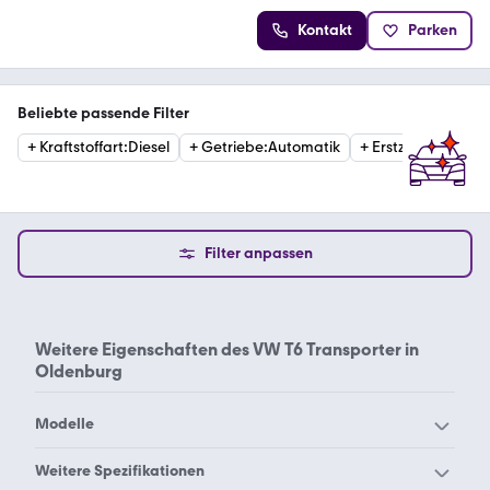
Kontakt
Parken
Beliebte passende Filter
+
Kraftstoffart
:
Diesel
+
Getriebe
:
Automatik
+
Erstzulassung
:
20
Filter anpassen
Weitere Eigenschaften des
VW T6 Transporter in
Oldenburg
Modelle
VW 181
VW Amarok
Weitere Spezifikationen