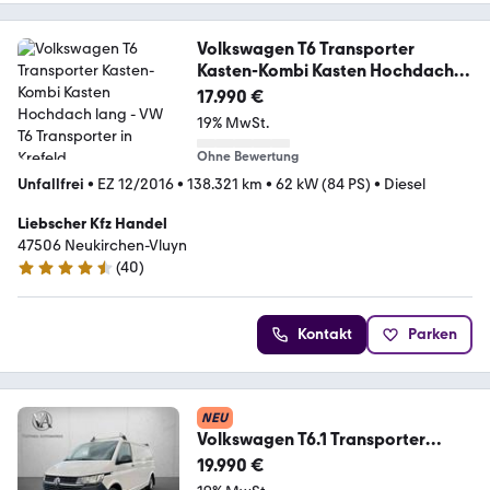
Volkswagen T6 Transporter
Kasten-Kombi Kasten Hochdach
lang
17.990 €
19% MwSt.
Ohne Bewertung
Unfallfrei
•
EZ 12/2016
•
138.321 km
•
62 kW (84 PS)
•
Diesel
Liebscher Kfz Handel
47506 Neukirchen-Vluyn
(
40
)
4.7 Sterne
Kontakt
Parken
NEU
Volkswagen T6.1 Transporter
Kasten 1 Hand. AHK.Automatik. F
19.990 €