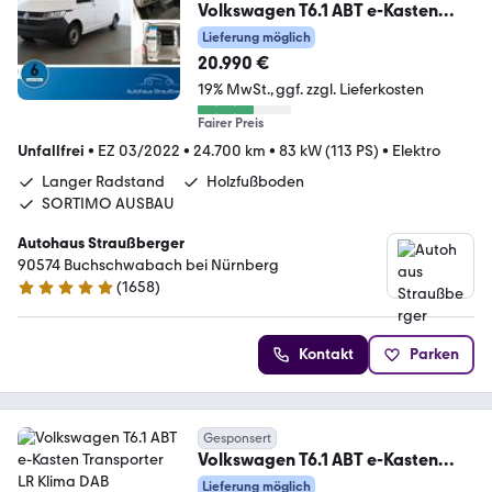
Volkswagen T6.1 ABT e-Kasten
Transporter LR Klima DAB RFK
Lieferung möglich
20.990 €
19% MwSt.
ggf. zzgl. Lieferkosten
Fairer Preis
Unfallfrei
•
EZ 03/2022
•
24.700 km
•
83 kW (113 PS)
•
Elektro
Langer Radstand
Holzfußboden
SORTIMO AUSBAU
Autohaus Straußberger
90574 Buchschwabach bei Nürnberg
(
1658
)
4.9 Sterne
Kontakt
Parken
Gesponsert
Volkswagen T6.1 ABT e-Kasten
Transporter LR Klima DAB
Lieferung möglich