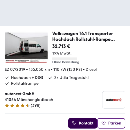
Volkswagen T6.1 Transporter
Hochdach Rollstuhl-Rampe
Trages
32.713 €
19% MwSt.
Ohne Bewertung
EZ 07/2019
•
135.050 km
•
110 kW (150 PS)
•
Diesel
Hochdach + DSG
2x Utila Tragestuhl
Rollstuhlrampe
autonext GmbH
41066 Mönchengladbach
(
398
)
4.7 Sterne
Kontakt
Parken