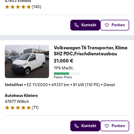
47803 Krefeld
(
145
)
5 Sterne
Kontakt
Parken
Volkswagen T6 Transporter, Klima
SHZ PDC,Frischdienstausbau
21.000 €
19% MwSt.
Fairer Preis
Unfallfrei
•
EZ 11/2020
•
69.137 km
•
81 kW (110 PS)
•
Diesel
Autohaus Kösters
47877 Willich
(
71
)
4.8 Sterne
Kontakt
Parken