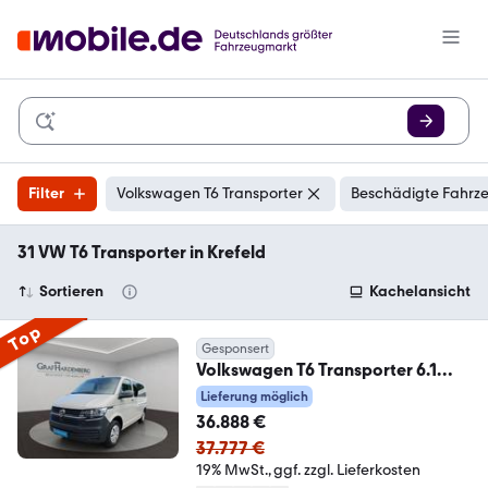
Filter
Volkswagen T6 Transporter
Beschädigte Fahrze
31 VW T6 Transporter in Krefeld
Sortieren
Kachelansicht
Top
Gesponsert
Volkswagen T6 Transporter 6.1
Kombi TDI DSG 9 Sitze AHK
Lieferung möglich
36.888 €
37.777 €
19% MwSt.
ggf. zzgl. Lieferkosten