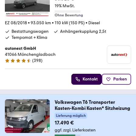
19% MwSt.
Ohne Bewertung
EZ 08/2018
•
93.050 km
•
110 kW (150 PS)
•
Diesel
Bestattungswagen
Anhängerkupplung 2,5t
Tempomat + Klima
autonext GmbH
41066 Mönchengladbach
(
398
)
4.7 Sterne
Kontakt
Parken
Volkswagen T6 Transporter
Kasten-Kombi Kasten* Sitzheizung
Lieferung möglich
17.490 €
ggf. zzgl. Lieferkosten