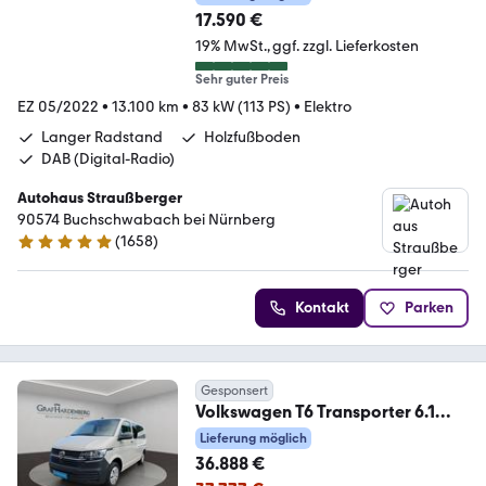
17.590 €
19% MwSt.
ggf. zzgl. Lieferkosten
Sehr guter Preis
EZ 05/2022
•
13.100 km
•
83 kW (113 PS)
•
Elektro
Langer Radstand
Holzfußboden
DAB (Digital-Radio)
Autohaus Straußberger
90574 Buchschwabach bei Nürnberg
(
1658
)
4.9 Sterne
Kontakt
Parken
Gesponsert
Volkswagen T6 Transporter 6.1
Kombi TDI DSG 9 Sitze AHK
Lieferung möglich
36.888 €