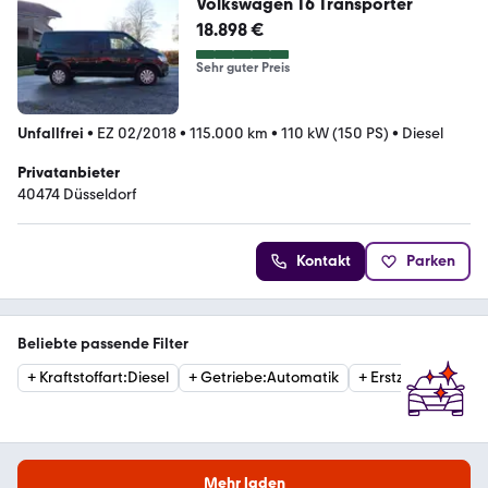
Volkswagen T6 Transporter
18.898 €
Sehr guter Preis
Unfallfrei
•
EZ 02/2018
•
115.000 km
•
110 kW (150 PS)
•
Diesel
Privatanbieter
40474 Düsseldorf
Kontakt
Parken
Beliebte passende Filter
+
Kraftstoffart
:
Diesel
+
Getriebe
:
Automatik
+
Erstzulassung
:
20
Mehr laden