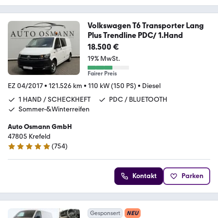
Volkswagen T6 Transporter Lang
Plus Trendline PDC/ 1.Hand
18.500 €
19% MwSt.
Fairer Preis
EZ 04/2017
•
121.526 km
•
110 kW (150 PS)
•
Diesel
1 HAND / SCHECKHEFT
PDC / BLUETOOTH
Sommer-&Winterreifen
Auto Osmann GmbH
47805 Krefeld
(
754
)
4.8 Sterne
Kontakt
Parken
Gesponsert
NEU