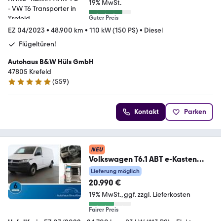
19% MwSt.
Guter Preis
EZ 04/2023
•
48.900 km
•
110 kW (150 PS)
•
Diesel
Flügeltüren!
Autohaus B&W Hüls GmbH
47805 Krefeld
(
559
)
4.9 Sterne
Kontakt
Parken
NEU
Volkswagen T6.1 ABT e-Kasten
Transporter LR Klima DAB RFK
Lieferung möglich
20.990 €
19% MwSt.
ggf. zzgl. Lieferkosten
Fairer Preis