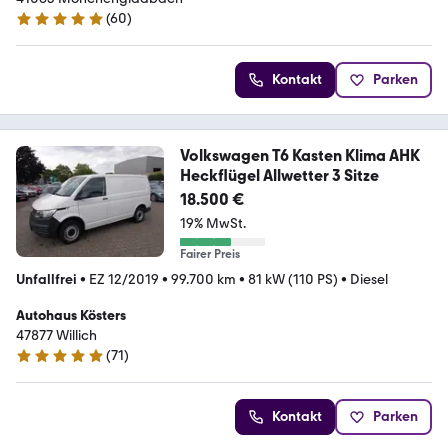
(
60
)
5 Sterne
Kontakt
Parken
Volkswagen T6 Kasten Klima AHK
Heckflügel Allwetter 3 Sitze
18.500 €
19% MwSt.
Fairer Preis
Unfallfrei
•
EZ 12/2019
•
99.700 km
•
81 kW (110 PS)
•
Diesel
Autohaus Kösters
47877 Willich
(
71
)
4.8 Sterne
Kontakt
Parken