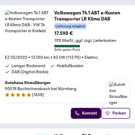
Volkswagen T6.1 ABT e-Kasten
Transporter LR Klima DAB
Lieferung möglich
17.590 €
19% MwSt.
ggf. zzgl. Lieferkosten
Sehr guter Preis
EZ 05/2022
•
13.100 km
•
83 kW (113 PS)
•
Elektro
Langer Radstand
Holzfußboden
DAB (Digital-Radio)
Autohaus Straußberger
90574 Buchschwabach bei Nürnberg
(
1658
)
4.9 Sterne
Kontakt
Parken