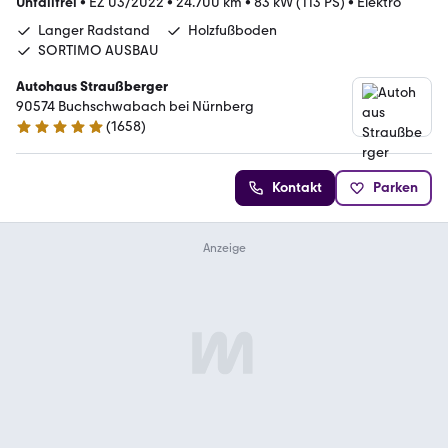
Unfallfrei
•
EZ 03/2022
•
24.700 km
•
83 kW (113 PS)
•
Elektro
Langer Radstand
Holzfußboden
SORTIMO AUSBAU
Autohaus Straußberger
90574 Buchschwabach bei Nürnberg
(
1658
)
4.9 Sterne
Kontakt
Parken