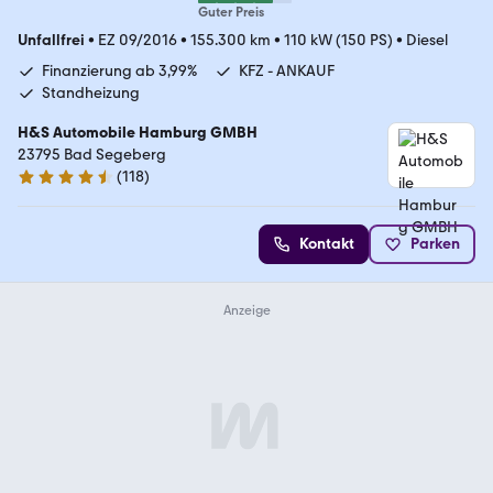
Guter Preis
Unfallfrei
•
EZ 09/2016
•
155.300 km
•
110 kW (150 PS)
•
Diesel
Finanzierung ab 3,99%
KFZ - ANKAUF
Standheizung
H&S Automobile Hamburg GMBH
23795 Bad Segeberg
(
118
)
4.6 Sterne
Kontakt
Parken