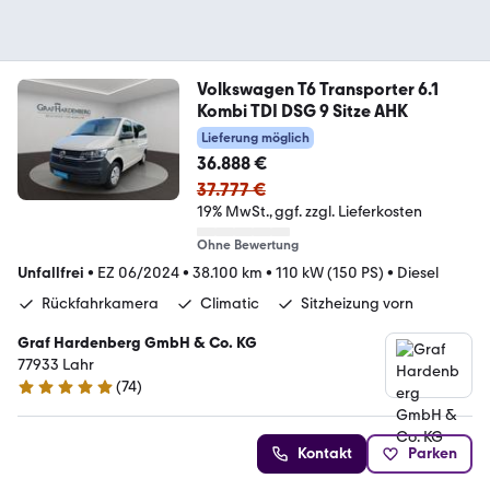
Volkswagen T6 Transporter 6.1
Kombi TDI DSG 9 Sitze AHK
Lieferung möglich
36.888 €
37.777 €
19% MwSt.
ggf. zzgl. Lieferkosten
Ohne Bewertung
Unfallfrei
•
EZ 06/2024
•
38.100 km
•
110 kW (150 PS)
•
Diesel
Rückfahrkamera
Climatic
Sitzheizung vorn
Graf Hardenberg GmbH & Co. KG
77933 Lahr
(
74
)
4.9 Sterne
Kontakt
Parken