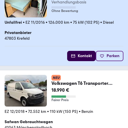
Verhandlungsbasis
Ohne Bewertung
Unfallfrei
•
EZ 11/2016
•
126.000 km
•
75 kW (102 PS)
•
Diesel
Privatanbieter
47803 Krefeld
Kontakt
Parken
NEU
Volkswagen T6 Transporter
Kühlwagen*PDC*KÜHL*KLIMA*AL
18.990 €
LS*EU6
Fairer Preis
EZ 12/2018
•
72.552 km
•
110 kW (150 PS)
•
Benzin
Safwan Gebrauchtwagen
41063 Mönchengladbach