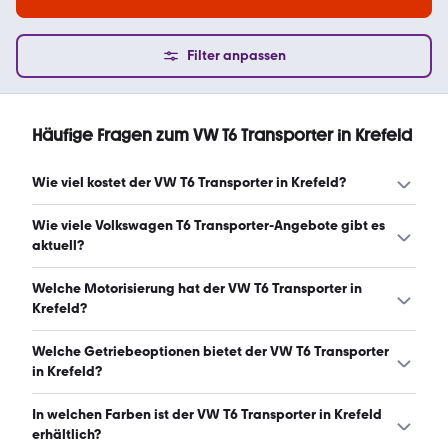
Filter anpassen
Häufige Fragen zum VW T6 Transporter in Krefeld
Wie viel kostet der VW T6 Transporter in Krefeld?
Ein guter Preis für einen VW T6 Transporter in Krefeld liegt
Wie viele Volkswagen T6 Transporter-Angebote gibt es
zwischen 18.500 € und 33.010 €. (Stand: 8.8.2026)
aktuell?
Es gibt insgesamt 31 Volkswagen T6 Transporter bei
Welche Motorisierung hat der VW T6 Transporter in
mobile.de, davon 31 Gebraucht- und 0 Neuwagen.
Krefeld?
(Stand: 8.8.2026)
Der VW T6 Transporter in Krefeld hat Leistungen zwischen
Welche Getriebeoptionen bietet der VW T6 Transporter
101 und 150 PS. (Stand: 8.8.2026)
in Krefeld?
Der VW T6 Transporter in Krefeld ist mit manuellem und
In welchen Farben ist der VW T6 Transporter in Krefeld
automatischem Getriebe erhältlich. (Stand: 8.8.2026)
erhältlich?