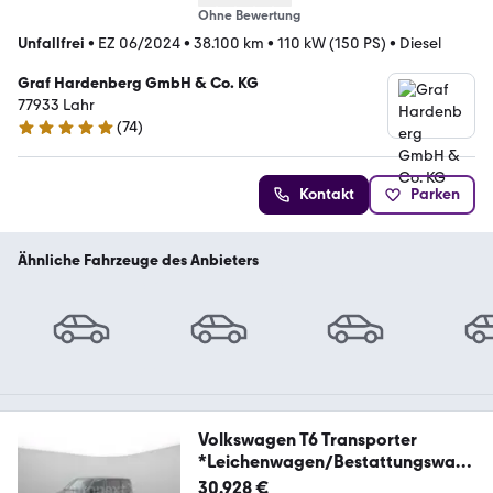
Ohne Bewertung
Unfallfrei
•
EZ 06/2024
•
38.100 km
•
110 kW (150 PS)
•
Diesel
Graf Hardenberg GmbH & Co. KG
77933 Lahr
(
74
)
4.9 Sterne
Kontakt
Parken
Ähnliche Fahrzeuge des Anbieters
Volkswagen T6 Transporter
*Leichenwagen/Bestattungswag
en*
30.928 €