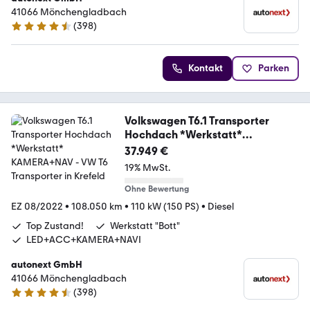
41066 Mönchengladbach
(
398
)
4.7 Sterne
Kontakt
Parken
Volkswagen T6.1 Transporter
Hochdach *Werkstatt*
KAMERA+NAV
37.949 €
19% MwSt.
Ohne Bewertung
EZ 08/2022
•
108.050 km
•
110 kW (150 PS)
•
Diesel
Top Zustand!
Werkstatt "Bott"
LED+ACC+KAMERA+NAVI
autonext GmbH
41066 Mönchengladbach
(
398
)
4.7 Sterne