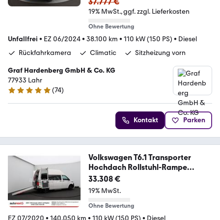
37.777 €
19% MwSt.
ggf. zzgl. Lieferkosten
Ohne Bewertung
Unfallfrei
•
EZ 06/2024
•
38.100 km
•
110 kW (150 PS)
•
Diesel
Rückfahrkamera
Climatic
Sitzheizung vorn
Graf Hardenberg GmbH & Co. KG
77933 Lahr
(
74
)
4.9 Sterne
Kontakt
Parken
Volkswagen T6.1 Transporter
Hochdach Rollstuhl-Rampe
Trages
33.308 €
19% MwSt.
Ohne Bewertung
EZ 07/2020
•
140.050 km
•
110 kW (150 PS)
•
Diesel