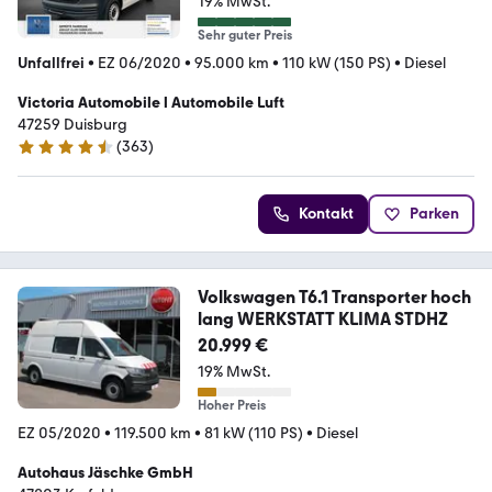
19% MwSt.
Sehr guter Preis
Unfallfrei
•
EZ 06/2020
•
95.000 km
•
110 kW (150 PS)
•
Diesel
Victoria Automobile l Automobile Luft
47259 Duisburg
(
363
)
4.7 Sterne
Kontakt
Parken
Volkswagen T6.1 Transporter hoch
lang WERKSTATT KLIMA STDHZ
20.999 €
19% MwSt.
Hoher Preis
EZ 05/2020
•
119.500 km
•
81 kW (110 PS)
•
Diesel
Autohaus Jäschke GmbH