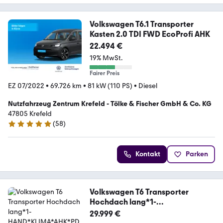
Volkswagen T6.1 Transporter
Kasten 2.0 TDI FWD EcoProfi AHK
22.494 €
19% MwSt.
Fairer Preis
EZ 07/2022
•
69.726 km
•
81 kW (110 PS)
•
Diesel
Nutzfahrzeug Zentrum Krefeld - Tölke & Fischer GmbH & Co. KG
47805 Krefeld
(
58
)
4.8 Sterne
Kontakt
Parken
Volkswagen T6 Transporter
Hochdach lang*1-
HAND*KLIMA*AHK*PD
29.999 €