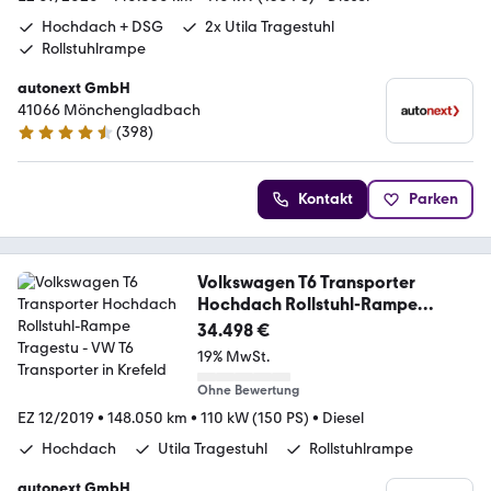
Hochdach + DSG
2x Utila Tragestuhl
Rollstuhlrampe
autonext GmbH
41066 Mönchengladbach
(
398
)
4.7 Sterne
Kontakt
Parken
Volkswagen T6 Transporter
Hochdach Rollstuhl-Rampe
Tragestu
34.498 €
19% MwSt.
Ohne Bewertung
EZ 12/2019
•
148.050 km
•
110 kW (150 PS)
•
Diesel
Hochdach
Utila Tragestuhl
Rollstuhlrampe
autonext GmbH