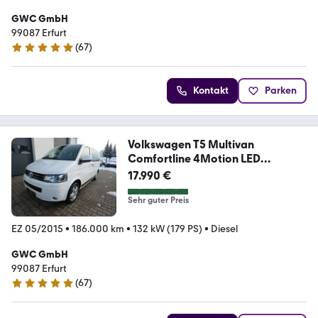
GWC GmbH
99087 Erfurt
(
67
)
4.9 Sterne
Kontakt
Parken
Volkswagen T5 Multivan
Comfortline 4Motion LED
Alcantara
17.990 €
Sehr guter Preis
EZ 05/2015
•
186.000 km
•
132 kW (179 PS)
•
Diesel
GWC GmbH
99087 Erfurt
(
67
)
4.9 Sterne