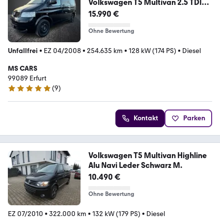
Volkswagen T5 Multivan 2.5 TDI
174 PS
15.990 €
Ohne Bewertung
Unfallfrei
•
EZ 04/2008
•
254.635 km
•
128 kW (174 PS)
•
Diesel
MS CARS
99089 Erfurt
(
9
)
4.8 Sterne
Kontakt
Parken
Volkswagen T5 Multivan Highline
Alu Navi Leder Schwarz M.
10.490 €
Ohne Bewertung
EZ 07/2010
•
322.000 km
•
132 kW (179 PS)
•
Diesel