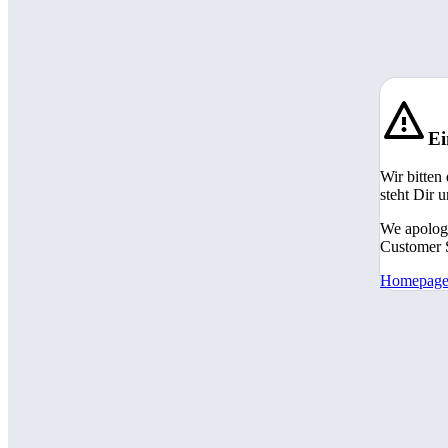
Ei
Wir bitten
steht Dir 
We apologi
Customer S
Homepag