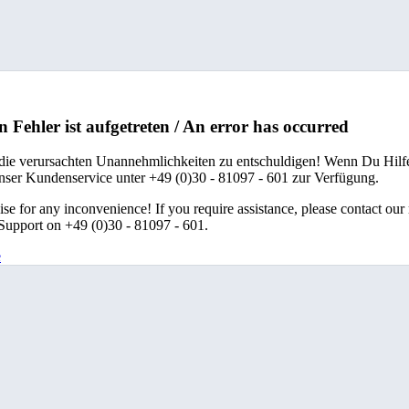
n Fehler ist aufgetreten / An error has occurred
 die verursachten Unannehmlichkeiten zu entschuldigen! Wenn Du Hilfe
unser Kundenservice unter +49 (0)30 - 81097 - 601 zur Verfügung.
se for any inconvenience! If you require assistance, please contact our
upport on +49 (0)30 - 81097 - 601.
e