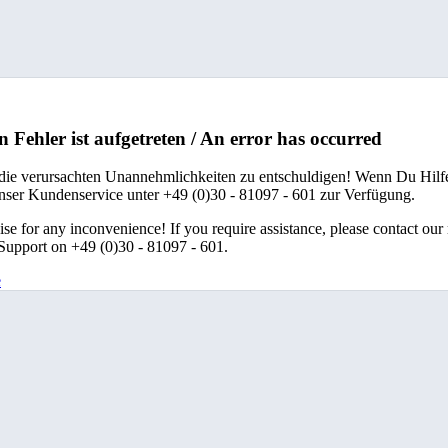
n Fehler ist aufgetreten / An error has occurred
 die verursachten Unannehmlichkeiten zu entschuldigen! Wenn Du Hilfe
unser Kundenservice unter +49 (0)30 - 81097 - 601 zur Verfügung.
se for any inconvenience! If you require assistance, please contact our
upport on +49 (0)30 - 81097 - 601.
e