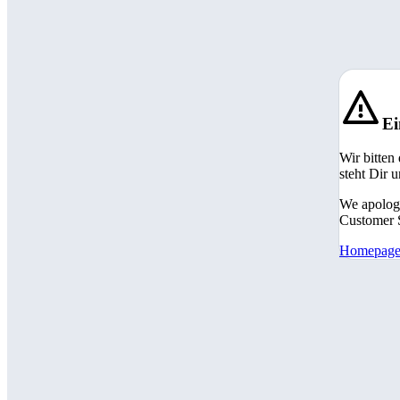
Ei
Wir bitten
steht Dir 
We apologi
Customer S
Homepag