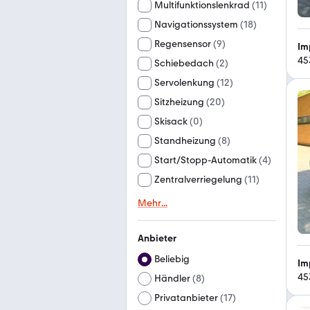
Multifunktionslenkrad
(
11
)
Navigationssystem
(
18
)
Regensensor
(
9
)
Im
45
Schiebedach
(
2
)
Servolenkung
(
12
)
Sitzheizung
(
20
)
Skisack
(
0
)
Standheizung
(
8
)
Start/Stopp-Automatik
(
4
)
Zentralverriegelung
(
11
)
Mehr
...
Anbieter
Beliebig
Im
45
Händler
(
8
)
Privatanbieter
(
17
)