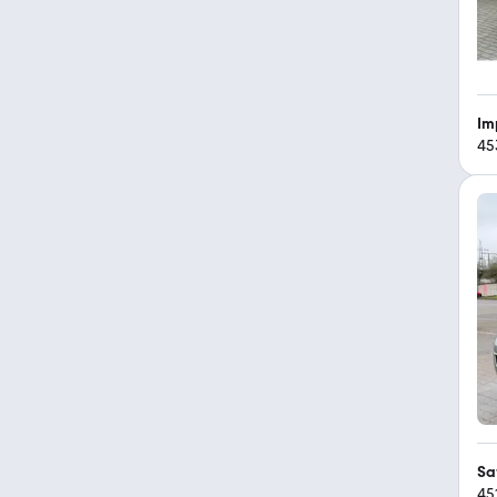
Im
45
Sa
45