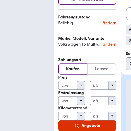
Fahrzeugzustand
Beliebig
ändern
V
Marke, Modell, Variante
B
Volkswagen T5 Multivan
ändern
So
Zahlungsart
Kaufen
Leasen
Preis
Erstzulassung
Kilometerstand
Angebote