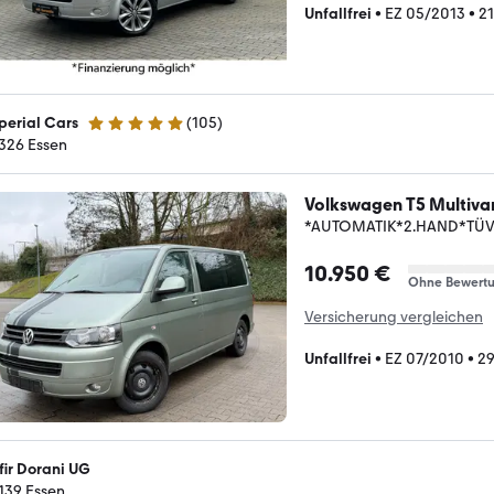
Unfallfrei
•
EZ 05/2013
•
2
perial Cars
(
105
)
5 Sterne
326 Essen
Volkswagen T5 Multiva
*AUTOMATIK*2.HAND*TÜV 
10.950 €
Ohne Bewert
Versicherung vergleichen
Unfallfrei
•
EZ 07/2010
•
29
fir Dorani UG
139 Essen