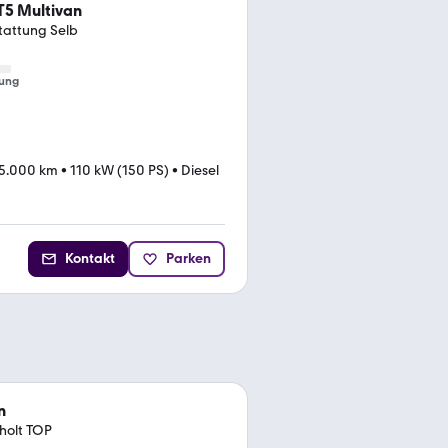
T5 Multivan
tattung Selb
ung
5.000 km
•
110 kW (150 PS)
•
Diesel
Kontakt
Parken
n
holt TOP