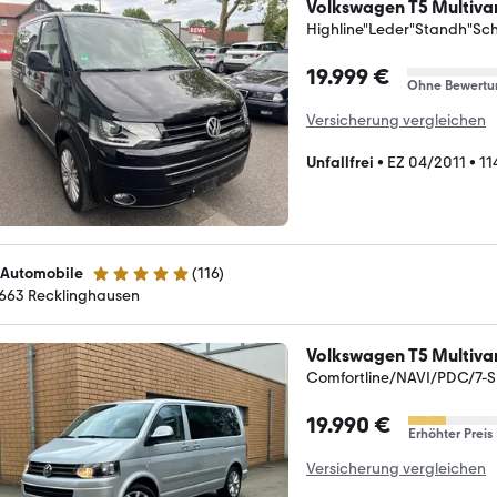
Volkswagen T5 Multiva
Highline"Leder"Standh"Sc
19.999 €
Ohne Bewertu
Versicherung vergleichen
Unfallfrei
•
EZ 04/2011
•
11
 Automobile
(
116
)
4.9 Sterne
663 Recklinghausen
Volkswagen T5 Multiva
Comfortline/NAVI/PDC/7-
19.990 €
Erhöhter Preis
Versicherung vergleichen