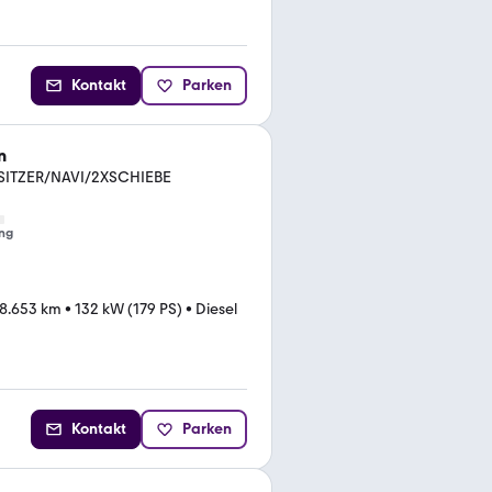
Kontakt
Parken
n
7-SITZER/NAVI/2XSCHIEBE
ng
8.653 km
•
132 kW (179 PS)
•
Diesel
Kontakt
Parken