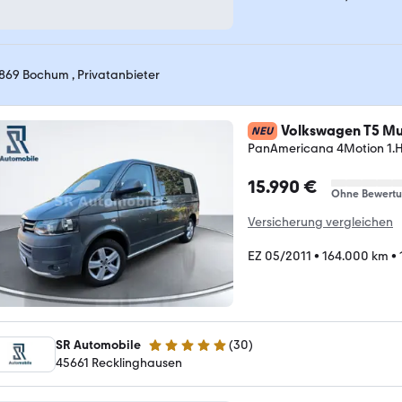
869 Bochum , Privatanbieter
Volkswagen T5 Mu
NEU
PanAmericana 4Motion 1
15.990 €
Ohne Bewert
Versicherung vergleichen
EZ 05/2011
•
164.000 km
•
SR Automobile
(
30
)
5 Sterne
45661 Recklinghausen