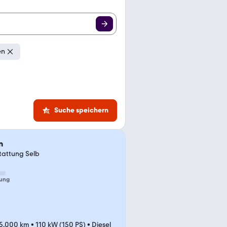
en
Suche speichern
n
tattung Selb
ung
5.000 km
•
110 kW (150 PS)
•
Diesel