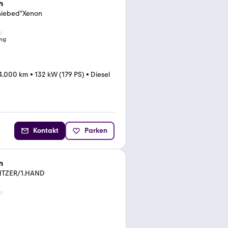
n
hiebed"Xenon
ng
4.000 km
•
132 kW (179 PS)
•
Diesel
Kontakt
Parken
n
SITZER/1.HAND