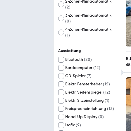
2-Zonen-Klimaautomatik
(
2
)
3-Zonen-Klimaautomatik
(
0
)
4-Zonen-Klimaautomatik
(
1
)
Ausstattung
BU
Bluetooth
(
20
)
45
Bordcomputer
(
12
)
CD-Spieler
(
7
)
Elektr. Fensterheber
(
12
)
Elektr. Seitenspiegel
(
12
)
Elektr. Sitzeinstellung
(
1
)
Freisprecheinrichtung
(
13
)
Head-Up Display
(
0
)
Isofix
(
9
)