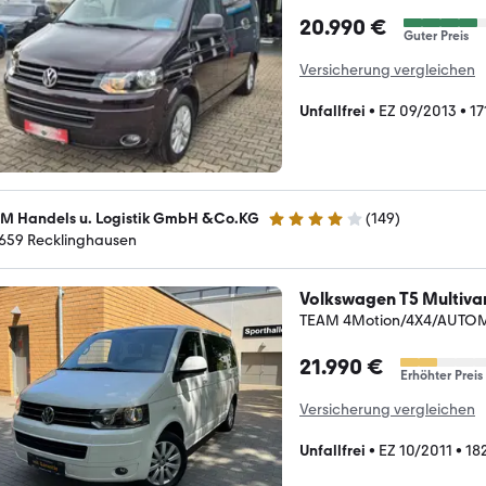
20.990 €
Guter Preis
Versicherung vergleichen
Unfallfrei
•
EZ 09/2013
•
17
M Handels u. Logistik GmbH &Co.KG
(
149
)
4.2 Sterne
659 Recklinghausen
Volkswagen T5 Multiva
TEAM 4Motion/4X4/AUTOM
21.990 €
Erhöhter Preis
Versicherung vergleichen
Unfallfrei
•
EZ 10/2011
•
18