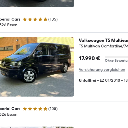
perial Cars
(
105
)
5 Sterne
326 Essen
Volkswagen T5 Multiva
T5 Multivan Comfortline/
17.990 €
Ohne Bewertu
Versicherung vergleichen
Unfallfrei
•
EZ 01/2010
•
18
perial Cars
(
105
)
5 Sterne
326 Essen