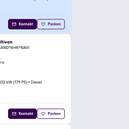
Kontakt
Parken
ltivan
.HAND*AHK*NAVI
ung
132 kW (179 PS)
•
Diesel
Kontakt
Parken