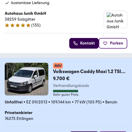
kostenlose Lieferung
Autohaus Junik GmbH
38259 Salzgitter
(
135
)
4.9 Sterne
Kontakt
Parken
NEU
Volkswagen Caddy Maxi 1.2 TSI
Jako O
9.700 €
Verhandlungsbasis
Sehr guter Preis
Unfallfrei
•
EZ 09/2013
•
109.144 km
•
77 kW (105 PS)
•
Benzin
Privatanbieter
76275 Ettlingen