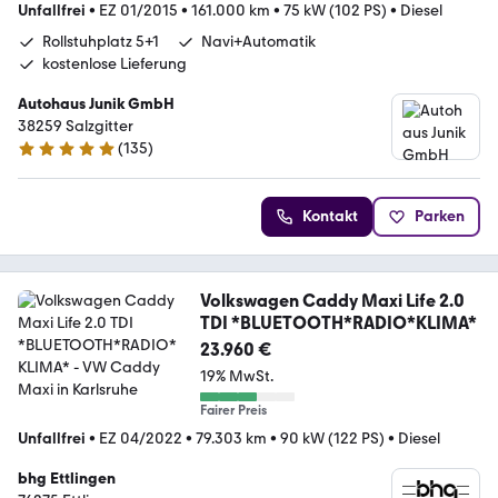
Unfallfrei
•
EZ 01/2015
•
161.000 km
•
75 kW (102 PS)
•
Diesel
Rollstuhplatz 5+1
Navi+Automatik
kostenlose Lieferung
Autohaus Junik GmbH
38259 Salzgitter
(
135
)
4.9 Sterne
Kontakt
Parken
Volkswagen Caddy Maxi Life 2.0
TDI *BLUETOOTH*RADIO*KLIMA*
23.960 €
19% MwSt.
Fairer Preis
Unfallfrei
•
EZ 04/2022
•
79.303 km
•
90 kW (122 PS)
•
Diesel
bhg Ettlingen