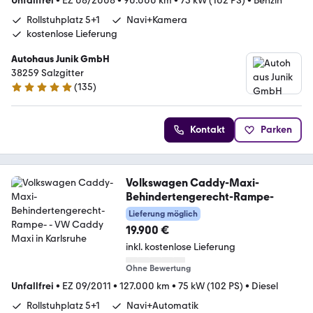
Unfallfrei
•
EZ 08/2008
•
90.000 km
•
75 kW (102 PS)
•
Benzin
Rollstuhplatz 5+1
Navi+Kamera
kostenlose Lieferung
Autohaus Junik GmbH
38259 Salzgitter
(
135
)
4.9 Sterne
Kontakt
Parken
Volkswagen Caddy-Maxi-
Behindertengerecht-Rampe-
Lieferung möglich
19.900 €
inkl. kostenlose Lieferung
Ohne Bewertung
Unfallfrei
•
EZ 09/2011
•
127.000 km
•
75 kW (102 PS)
•
Diesel
Rollstuhplatz 5+1
Navi+Automatik