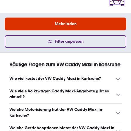
Mehr laden
Filter anpassen
Häufige Fragen zum VW Caddy Maxi in Karlsruhe
Wie viel kostet der VW Caddy Maxi in Karlsruhe?
Ein guter Preis für einen VW Caddy Maxi in Karlsruhe liegt
Wie viele Volkswagen Caddy Maxi-Angebote gibt es
zwischen 23.232 € und 40.357 €. Leasingangebote
aktuell?
starten ab 411 € monatlich. (Stand: 7.8.2026)
Es gibt insgesamt 46 Volkswagen Caddy Maxi bei
Welche Motorisierung hat der VW Caddy Maxi in
mobile.de, davon 41 Gebraucht- und 5 Neuwagen.
Karlsruhe?
(Stand: 7.8.2026)
Der VW Caddy Maxi in Karlsruhe hat Leistungen zwischen
Welche Getriebeoptionen bietet der VW Caddy Maxi in