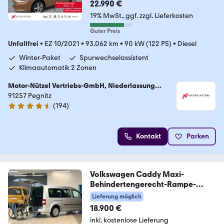
22.990 €
19% MwSt.
ggf. zzgl. Lieferkosten
Guter Preis
Unfallfrei
•
EZ 10/2021
•
93.062 km
•
90 kW (122 PS)
•
Diesel
Winter-Paket
Spurwechselassistent
Klimaautomatik 2 Zonen
Motor-Nützel Vertriebs-GmbH, Niederlassung
Pegnitz
91257 Pegnitz
(
194
)
4.7 Sterne
Kontakt
Parken
Volkswagen Caddy Maxi-
Behindertengerecht-Rampe-
1.Hand
Lieferung möglich
18.900 €
inkl. kostenlose Lieferung