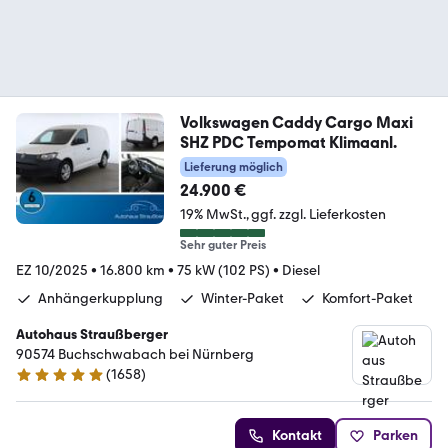
Volkswagen Caddy Cargo Maxi
SHZ PDC Tempomat Klimaanl.
Lieferung möglich
24.900 €
19% MwSt.
ggf. zzgl. Lieferkosten
Sehr guter Preis
EZ 10/2025
•
16.800 km
•
75 kW (102 PS)
•
Diesel
Anhängerkupplung
Winter-Paket
Komfort-Paket
Autohaus Straußberger
90574 Buchschwabach bei Nürnberg
(
1658
)
4.9 Sterne
Kontakt
Parken