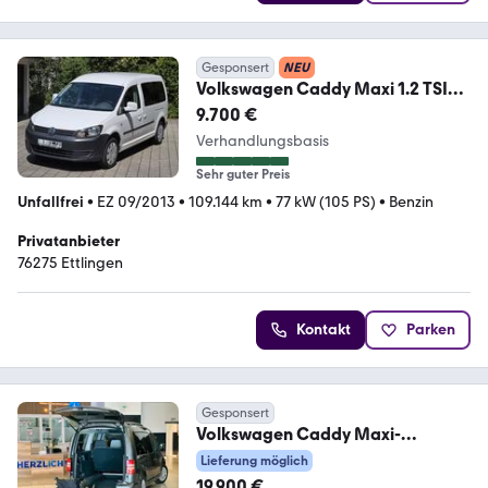
Gesponsert
NEU
Volkswagen Caddy Maxi 1.2 TSI
Jako O
9.700 €
Verhandlungsbasis
Sehr guter Preis
Unfallfrei
•
EZ 09/2013
•
109.144 km
•
77 kW (105 PS)
•
Benzin
Privatanbieter
76275 Ettlingen
Kontakt
Parken
Gesponsert
Volkswagen Caddy Maxi-
Behindertengerecht-Rampe-TOP
Lieferung möglich
19.900 €