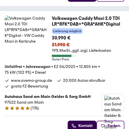
Volkswagen Caddy Maxi 2.0 TDI
LR*RFK*DAB+*GRA*AHK*Digital
Lieferung möglich
30.990 €
31.990 €
19% MwSt.
ggf. zzgl. Lieferkosten
Guter Preis
Unfallfrei
•
Jahreswagen
•
EZ 06/2025
•
12.805 km
•
75 kW (102 PS)
•
Diesel
www.avemo-group.de
20.000 Autos abrufbar
gratis FZ-Bewertung
Autohaus Sand am Main Gelder & Sorg GmbH
97522 Sand am Main
(
176
)
4.8 Sterne
Kontakt
Parken