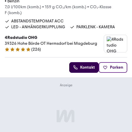
•
Benzin
7,0 l/100km (komb.)
•
159 g CO₂/km (komb.)
•
CO₂-Klasse
F (komb.)
ABSTANDSTEMPOMAT ACC
LED - ANHÄNGERKUPPLUNG
PARKLENK - KAMERA
4Radstudio OHG
39326 Hohe Börde OT Hermsdorf bei Magdeburg
(
226
)
4.9 Sterne
Kontakt
Parken