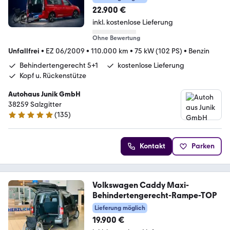
22.900 €
inkl. kostenlose Lieferung
Ohne Bewertung
Unfallfrei
•
EZ 06/2009
•
110.000 km
•
75 kW (102 PS)
•
Benzin
Behindertengerecht 5+1
kostenlose Lieferung
Kopf u. Rückenstütze
Autohaus Junik GmbH
38259 Salzgitter
(
135
)
4.9 Sterne
Kontakt
Parken
Volkswagen Caddy Maxi-
Behindertengerecht-Rampe-TOP
Lieferung möglich
19.900 €