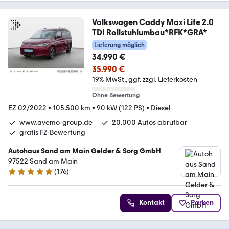
Volkswagen Caddy Maxi Life 2.0
TDI Rollstuhlumbau*RFK*GRA*
Lieferung möglich
34.990 €
35.990 €
19% MwSt.
ggf. zzgl. Lieferkosten
Ohne Bewertung
EZ 02/2022
•
105.500 km
•
90 kW (122 PS)
•
Diesel
www.avemo-group.de
20.000 Autos abrufbar
gratis FZ-Bewertung
Autohaus Sand am Main Gelder & Sorg GmbH
97522 Sand am Main
(
176
)
4.8 Sterne
Kontakt
Parken