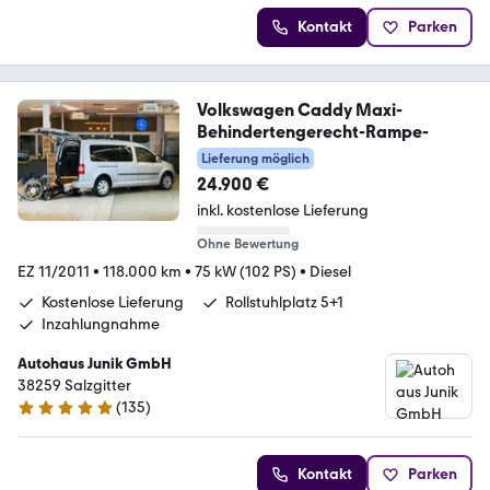
Kontakt
Parken
Volkswagen Caddy Maxi-
Behindertengerecht-Rampe-
Lieferung möglich
24.900 €
inkl. kostenlose Lieferung
Ohne Bewertung
EZ 11/2011
•
118.000 km
•
75 kW (102 PS)
•
Diesel
Kostenlose Lieferung
Rollstuhlplatz 5+1
Inzahlungnahme
Autohaus Junik GmbH
38259 Salzgitter
(
135
)
4.9 Sterne
Kontakt
Parken