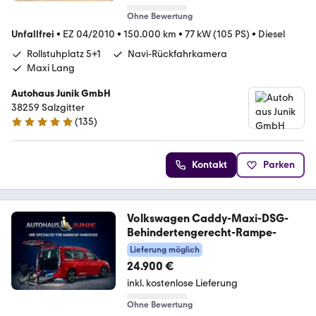
Ohne Bewertung
Unfallfrei
•
EZ 04/2010
•
150.000 km
•
77 kW (105 PS)
•
Diesel
Rollstuhplatz 5+1
Navi-Rückfahrkamera
Maxi Lang
Autohaus Junik GmbH
38259 Salzgitter
(
135
)
4.9 Sterne
Kontakt
Parken
Volkswagen Caddy-Maxi-DSG-
Behindertengerecht-Rampe-
Lieferung möglich
24.900 €
inkl. kostenlose Lieferung
Ohne Bewertung