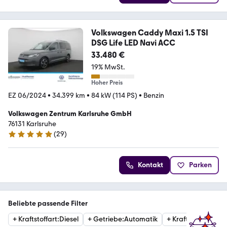
Volkswagen Caddy Maxi 1.5 TSI
DSG Life LED Navi ACC
33.480 €
19% MwSt.
Hoher Preis
EZ 06/2024
•
34.399 km
•
84 kW (114 PS)
•
Benzin
Volkswagen Zentrum Karlsruhe GmbH
76131 Karlsruhe
(
29
)
5 Sterne
Kontakt
Parken
Beliebte passende Filter
+
Kraftstoffart
:
Diesel
+
Getriebe
:
Automatik
+
Kraftstoffart
:
Ben