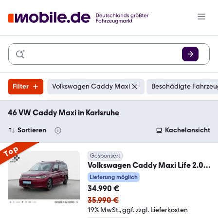
Filter
Volkswagen Caddy Maxi
Beschädigte Fahrzeu
46 VW Caddy Maxi in Karlsruhe
Sortieren
Kachelansicht
Top
Gesponsert
Volkswagen Caddy Maxi Life 2.0
TDI Rollstuhlumbau*RFK*GRA*
Lieferung möglich
34.990 €
35.990 €
19% MwSt.
ggf. zzgl. Lieferkosten