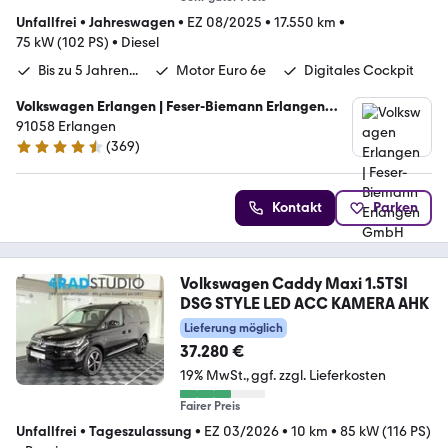
Unfallfrei
•
Jahreswagen
•
EZ 08/2025
•
17.550 km
•
75 kW (102 PS)
•
Diesel
Bis zu 5 Jahren...
Motor Euro 6e
Digitales Cockpit
Volkswagen Erlangen | Feser-Biemann Erlangen
GmbH
91058 Erlangen
(
369
)
4.3 Sterne
Kontakt
Parken
Volkswagen Caddy Maxi 1.5TSI
DSG STYLE LED ACC KAMERA AHK
Lieferung möglich
37.280 €
19% MwSt.
ggf. zzgl. Lieferkosten
Fairer Preis
Unfallfrei
•
Tageszulassung
•
EZ 03/2026
•
10 km
•
85 kW (116 PS)