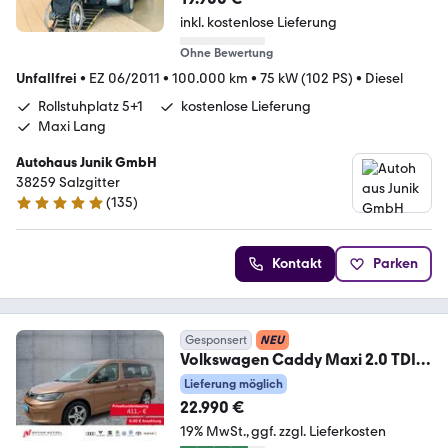
inkl. kostenlose Lieferung
Ohne Bewertung
Unfallfrei
•
EZ 06/2011
•
100.000 km
•
75 kW (102 PS)
•
Diesel
Rollstuhplatz 5+1
kostenlose Lieferung
Maxi Lang
Autohaus Junik GmbH
38259 Salzgitter
(
135
)
4.9 Sterne
Kontakt
Parken
Gesponsert
NEU
Volkswagen Caddy Maxi 2.0 TDI
LED+SHZ+2xPDC+AHK+DAB+SITZ
Lieferung möglich
E 7
22.990 €
19% MwSt.
ggf. zzgl. Lieferkosten