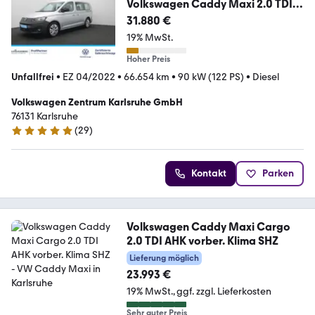
Volkswagen Caddy Maxi 2.0 TDI
4Motion Navi ACC AHK
31.880 €
19% MwSt.
Hoher Preis
Unfallfrei
•
EZ 04/2022
•
66.654 km
•
90 kW (122 PS)
•
Diesel
Volkswagen Zentrum Karlsruhe GmbH
76131 Karlsruhe
(
29
)
5 Sterne
Kontakt
Parken
Volkswagen Caddy Maxi Cargo
2.0 TDI AHK vorber. Klima SHZ
Lieferung möglich
23.993 €
19% MwSt.
ggf. zzgl. Lieferkosten
Sehr guter Preis