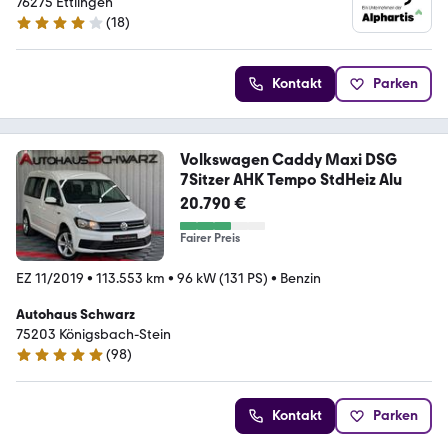
76275 Ettlingen
(
18
)
4.1 Sterne
Kontakt
Parken
Volkswagen Caddy Maxi DSG
7Sitzer AHK Tempo StdHeiz Alu
20.790 €
Fairer Preis
EZ 11/2019
•
113.553 km
•
96 kW (131 PS)
•
Benzin
Autohaus Schwarz
75203 Königsbach-Stein
(
98
)
4.9 Sterne
Kontakt
Parken