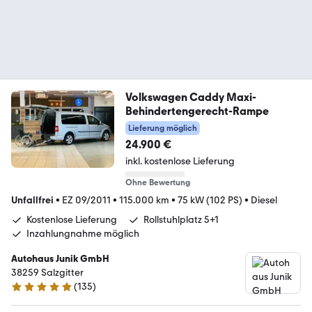
Volkswagen Caddy Maxi-
Behindertengerecht-Rampe
Lieferung möglich
24.900 €
inkl. kostenlose Lieferung
Ohne Bewertung
Unfallfrei
•
EZ 09/2011
•
115.000 km
•
75 kW (102 PS)
•
Diesel
Kostenlose Lieferung
Rollstuhlplatz 5+1
Inzahlungnahme möglich
Autohaus Junik GmbH
38259 Salzgitter
(
135
)
4.9 Sterne