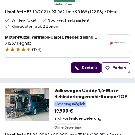
Guter Preis
Unfallfrei
•
EZ 10/2021
•
93.062 km
•
90 kW (122 PS)
•
Diesel
Winter-Paket
Spurwechselassistent
Klimaautomatik 2 Zonen
Motor-Nützel Vertriebs-GmbH, Niederlassung
Pegnitz
91257 Pegnitz
(
194
)
4.7 Sterne
Kontakt
Parken
Volkswagen Caddy 1,6-Maxi-
Behindertengerecht-Rampe-TOP
Lieferung möglich
19.900 €
inkl. kostenlose Lieferung
Ohne Bewertung