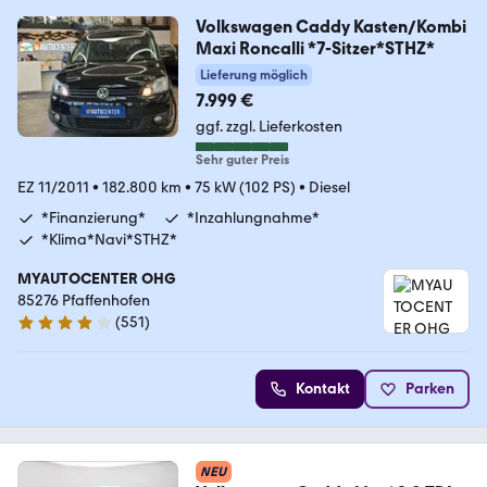
Volkswagen Caddy Kasten/Kombi
Maxi Roncalli *7-Sitzer*STHZ*
Lieferung möglich
7.999 €
ggf. zzgl. Lieferkosten
Sehr guter Preis
EZ 11/2011
•
182.800 km
•
75 kW (102 PS)
•
Diesel
*Finanzierung*
*Inzahlungnahme*
*Klima*Navi*STHZ*
MYAUTOCENTER OHG
85276 Pfaffenhofen
(
551
)
4.2 Sterne
Kontakt
Parken
NEU