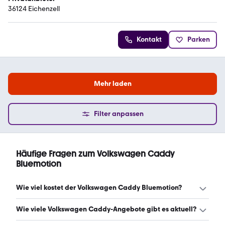
36124 Eichenzell
Kontakt
Parken
Mehr laden
Filter anpassen
Häufige Fragen zum Volkswagen Caddy
Bluemotion
Wie viel kostet der Volkswagen Caddy Bluemotion?
Ein guter Preis für einen Volkswagen Caddy Bluemotion
Wie viele Volkswagen Caddy-Angebote gibt es aktuell?
liegt zwischen 9.075 € und 15.637 €. (Stand: 6.8.2026)