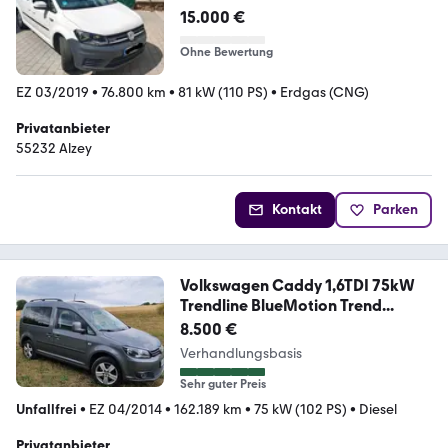
XTRA
15.000 €
Ohne Bewertung
EZ 03/2019
•
76.800 km
•
81 kW (110 PS)
•
Erdgas (CNG)
Privatanbieter
55232 Alzey
Kontakt
Parken
Volkswagen Caddy 1,6TDI 75kW
Trendline BlueMotion Trend...
8.500 €
Verhandlungsbasis
Sehr guter Preis
Unfallfrei
•
EZ 04/2014
•
162.189 km
•
75 kW (102 PS)
•
Diesel
Privatanbieter