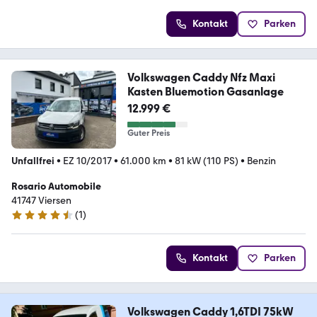
Kontakt
Parken
Volkswagen Caddy Nfz Maxi
Kasten Bluemotion Gasanlage
12.999 €
Guter Preis
Unfallfrei
•
EZ 10/2017
•
61.000 km
•
81 kW (110 PS)
•
Benzin
Rosario Automobile
41747 Viersen
(
1
)
4.5 Sterne
Kontakt
Parken
Volkswagen Caddy 1,6TDI 75kW