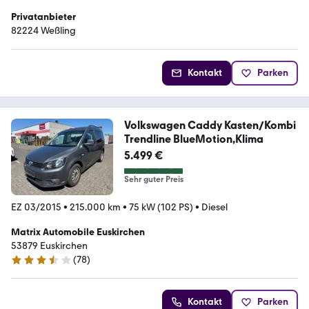
Privatanbieter
82224 Weßling
Kontakt
Parken
Volkswagen Caddy Kasten/Kombi
Trendline BlueMotion,Klima
5.499 €
Sehr guter Preis
EZ 03/2015
•
215.000 km
•
75 kW (102 PS)
•
Diesel
Matrix Automobile Euskirchen
53879 Euskirchen
(
78
)
3.7 Sterne
Kontakt
Parken