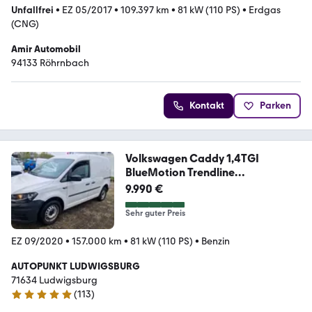
Unfallfrei
•
EZ 05/2017
•
109.397 km
•
81 kW (110 PS)
•
Erdgas
(CNG)
Amir Automobil
94133 Röhrnbach
Kontakt
Parken
Volkswagen Caddy 1,4TGI
BlueMotion Trendline
*KaWa*Klima
9.990 €
Sehr guter Preis
EZ 09/2020
•
157.000 km
•
81 kW (110 PS)
•
Benzin
AUTOPUNKT LUDWIGSBURG
71634 Ludwigsburg
(
113
)
5 Sterne