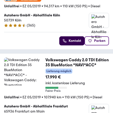
Unfallfrei
•
EZ 05/2019
•
94.317 km
•
110 kW (150 PS)
•
Diesel
Autohero GmbH - Abholfiliale Köln
50739 Köln
(
365
)
4.6 Sterne
Kontakt
Parken
Volkswagen Caddy 2.0 TDI Edition
35 BlueMotion *NAVI*ACC*
Lieferung möglich
17.990 €
inkl. kostenlose Lieferung
Fairer Preis
Unfallfrei
•
EZ 05/2019
•
107.940 km
•
110 kW (150 PS)
•
Diesel
Autohero GmbH - Abholfiliale Frankfurt
65936 Frankfurt am Main