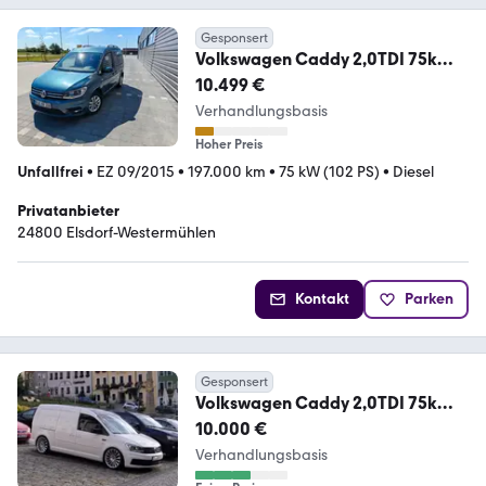
Gesponsert
Volkswagen Caddy 2,0TDI 75kW
Comfortline BlueMotion Con...
10.499 €
Verhandlungsbasis
Hoher Preis
Unfallfrei
•
EZ 09/2015
•
197.000 km
•
75 kW (102 PS)
•
Diesel
Privatanbieter
24800 Elsdorf-Westermühlen
Kontakt
Parken
Gesponsert
Volkswagen Caddy 2,0TDI 75kW
Conceptline BlueMotion Con...
10.000 €
Verhandlungsbasis