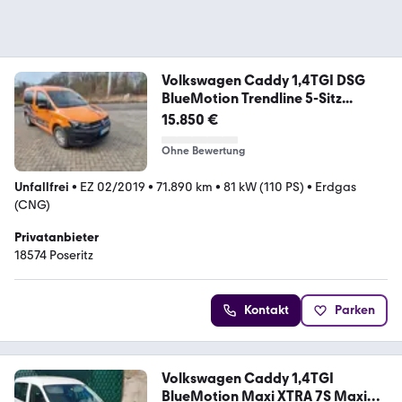
Volkswagen Caddy 1,4TGI DSG
BlueMotion Trendline 5-Sitz...
15.850 €
Ohne Bewertung
Unfallfrei
•
EZ 02/2019
•
71.890 km
•
81 kW (110 PS)
•
Erdgas
(CNG)
Privatanbieter
18574 Poseritz
Kontakt
Parken
Volkswagen Caddy 1,4TGI
BlueMotion Maxi XTRA 7S Maxi