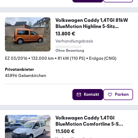
Volkswagen Caddy 1,4TGI 81kW
BlueMotion Highline 5-Sitz...
13.800 €
Verhandlungsbasis
Ohne Bewertung
EZ 03/2016
•
132.000 km
•
81 kW (110 PS)
•
Erdgas (CNG)
Privatanbieter
45896 Gelsenkirchen
Kontakt
Parken
Volkswagen Caddy 1,4TGI
BlueMotion Comfortline 5-S
Comf...
11.500 €