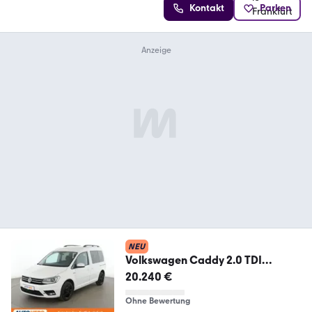
Kontakt
Parken
NEU
Volkswagen Caddy 2.0 TDI
Comfortline BlueMotion Tech Aut.
20.240 €
Ohne Bewertung