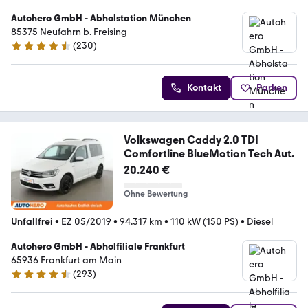
Autohero GmbH - Abholstation München
85375 Neufahrn b. Freising
(
230
)
4.4 Sterne
Kontakt
Parken
Volkswagen Caddy 2.0 TDI
Comfortline BlueMotion Tech Aut.
20.240 €
Ohne Bewertung
Unfallfrei
•
EZ 05/2019
•
94.317 km
•
110 kW (150 PS)
•
Diesel
Autohero GmbH - Abholfiliale Frankfurt
65936 Frankfurt am Main
(
293
)
4.6 Sterne