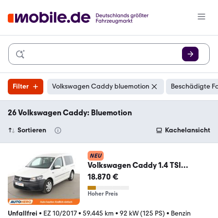
Filter
Volkswagen Caddy bluemotion
Beschädigte Fa
26 Volkswagen Caddy: Bluemotion
Sortieren
Kachelansicht
NEU
Volkswagen Caddy 1.4 TSI
Trendline BlueMotion
18.870 €
Tech*TEMPO*
Hoher Preis
Unfallfrei
•
EZ 10/2017
•
59.445 km
•
92 kW (125 PS)
•
Benzin