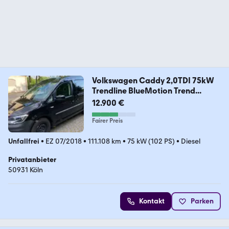
Volkswagen Caddy 2,0TDI 75kW
Trendline BlueMotion Trend...
12.900 €
Fairer Preis
Unfallfrei
•
EZ 07/2018
•
111.108 km
•
75 kW (102 PS)
•
Diesel
Privatanbieter
50931 Köln
Kontakt
Parken