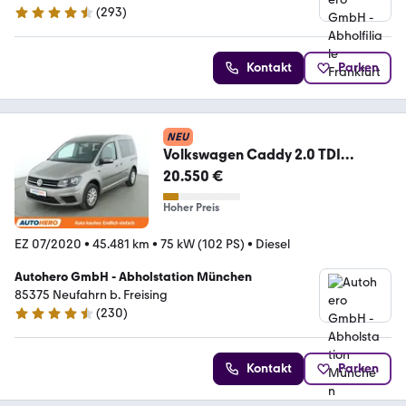
(
293
)
4.6 Sterne
Kontakt
Parken
NEU
Volkswagen Caddy 2.0 TDI
Trendline BlueMotion Tech
20.550 €
Aut.*ACC
Hoher Preis
EZ 07/2020
•
45.481 km
•
75 kW (102 PS)
•
Diesel
Autohero GmbH - Abholstation München
85375 Neufahrn b. Freising
(
230
)
4.4 Sterne
Kontakt
Parken