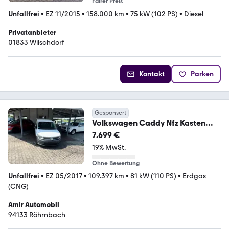
Fairer Preis
Unfallfrei
•
EZ 11/2015
•
158.000 km
•
75 kW (102 PS)
•
Diesel
Privatanbieter
01833 Wilschdorf
Kontakt
Parken
Gesponsert
Volkswagen Caddy Nfz Kasten
BlueMotion
7.699 €
19% MwSt.
Ohne Bewertung
Unfallfrei
•
EZ 05/2017
•
109.397 km
•
81 kW (110 PS)
•
Erdgas
(CNG)
Amir Automobil
94133 Röhrnbach