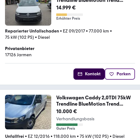
Trendline BlueMotion Trend...
14.999 €
Erhöhter Preis
Reparierter Unfallschaden
•
EZ 09/2017
•
77.000 km
•
75 kW (102 PS)
•
Diesel
Privatanbieter
17126 Jarmen
Kontakt
Parken
Volkswagen Caddy 2,0TDI 75kW
Trendline BlueMotion Trend...
10.000 €
Verhandlungsbasis
Guter Preis
Unfallfrei
•
EZ 12/2016
•
118.000 km
•
75 kW (102 PS)
•
Diesel