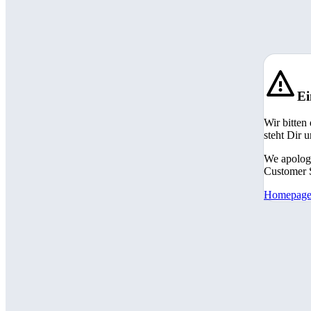
Ei
Wir bitten
steht Dir 
We apologi
Customer S
Homepag