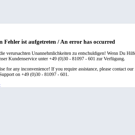
n Fehler ist aufgetreten / An error has occurred
 die verursachten Unannehmlichkeiten zu entschuldigen! Wenn Du Hilfe
unser Kundenservice unter +49 (0)30 - 81097 - 601 zur Verfügung.
se for any inconvenience! If you require assistance, please contact our
upport on +49 (0)30 - 81097 - 601.
e