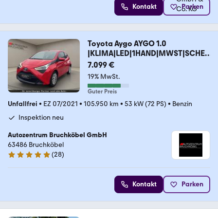
Kontakt
Parken
Toyota Aygo AYGO 1.0
|KLIMA|LED|1HAND|MWST|SCHE
CKHEFT|
7.099 €
19% MwSt.
Guter Preis
Unfallfrei
•
EZ 07/2021
•
105.950 km
•
53 kW (72 PS)
•
Benzin
Inspektion neu
Autozentrum Bruchköbel GmbH
63486 Bruchköbel
(
28
)
5 Sterne
Kontakt
Parken