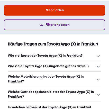
Mehr laden
Filter anpassen
Häufige Fragen zum Toyota Aygo (X) in Frankfurt
Wie viel kostet der Toyota Aygo (X) in Frankfurt?
Ein guter Preis für einen Toyota Aygo (X) in Frankfurt liegt
Wie viele Toyota Aygo (X)-Angebote gibt es aktuell?
zwischen 7.925 € und 18.407 €. (Stand: 7.8.2026)
Es gibt insgesamt 96 Toyota Aygo (X) bei mobile.de,
Welche Motorisierung hat der Toyota Aygo (X) in
davon 90 Gebraucht- und 6 Neuwagen. (Stand: 7.8.2026)
Frankfurt?
Der Toyota Aygo (X) in Frankfurt hat Leistungen zwischen
Welche Getriebeoptionen bietet der Toyota Aygo (X) in
68 und 116 PS. (Stand: 7.8.2026)
Frankfurt?
Der Toyota Aygo (X) in Frankfurt ist mit manuellem und
In welchen Farben ist der Toyota Aygo (X) in Frankfurt