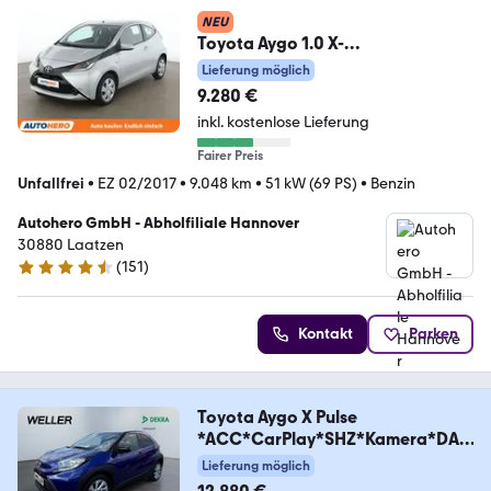
NEU
Toyota Aygo 1.0 X-
Play*LIM*KLIMA*BLUETOOTH*
Lieferung möglich
9.280 €
inkl. kostenlose Lieferung
Fairer Preis
Unfallfrei
•
EZ 02/2017
•
9.048 km
•
51 kW (69 PS)
•
Benzin
Autohero GmbH - Abholfiliale Hannover
30880 Laatzen
(
151
)
4.7 Sterne
Kontakt
Parken
Toyota Aygo X Pulse
*ACC*CarPlay*SHZ*Kamera*DAB
*Bi-Tone
Lieferung möglich