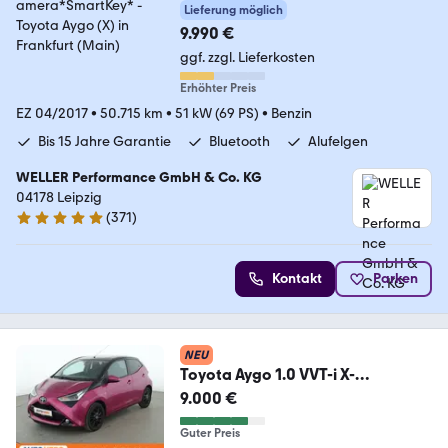
rtKey*
Lieferung möglich
9.990 €
ggf. zzgl. Lieferkosten
Erhöhter Preis
EZ 04/2017
•
50.715 km
•
51 kW (69 PS)
•
Benzin
Bis 15 Jahre Garantie
Bluetooth
Alufelgen
WELLER Performance GmbH & Co. KG
04178 Leipzig
(
371
)
4.8 Sterne
Kontakt
Parken
NEU
Toyota Aygo 1.0 VVT-i X-
Cite*CAM*ALU*KLIMA*TOUCH*
9.000 €
Guter Preis