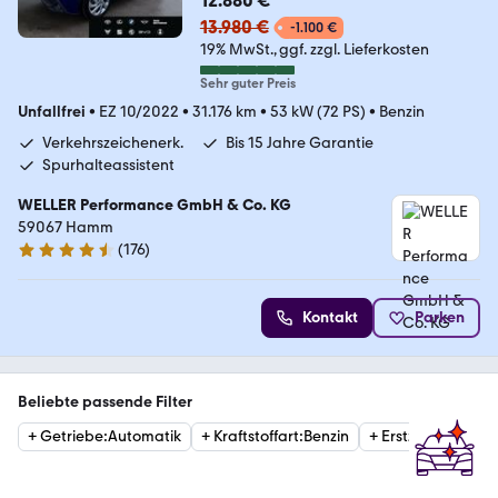
12.880 €
13.980 €
-1.100 €
19% MwSt.
ggf. zzgl. Lieferkosten
Sehr guter Preis
Unfallfrei
•
EZ 10/2022
•
31.176 km
•
53 kW (72 PS)
•
Benzin
Verkehrszeichenerk.
Bis 15 Jahre Garantie
Spurhalteassistent
WELLER Performance GmbH & Co. KG
59067 Hamm
(
176
)
4.6 Sterne
Kontakt
Parken
Beliebte passende Filter
+
Getriebe
:
Automatik
+
Kraftstoffart
:
Benzin
+
Erstzulassung
:
2