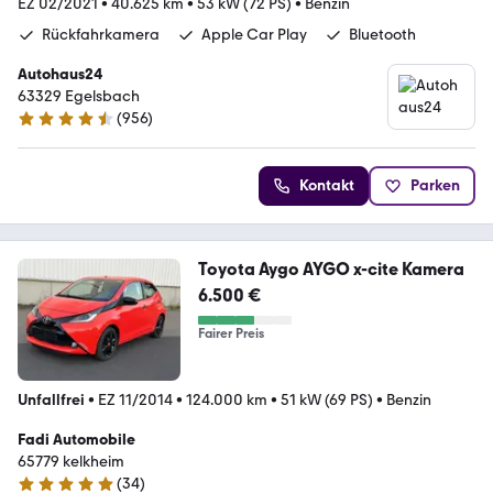
EZ 02/2021
•
40.625 km
•
53 kW (72 PS)
•
Benzin
Rückfahrkamera
Apple Car Play
Bluetooth
Autohaus24
63329 Egelsbach
(
956
)
4.3 Sterne
Kontakt
Parken
Toyota Aygo AYGO x-cite Kamera
6.500 €
Fairer Preis
Unfallfrei
•
EZ 11/2014
•
124.000 km
•
51 kW (69 PS)
•
Benzin
Fadi Automobile
65779 kelkheim
(
34
)
5 Sterne