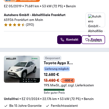
EZ 05/2019
•
71.681 km
•
53 kW (72 PS)
•
Benzin
Autohero GmbH - Abholfiliale Frankfurt
65936 Frankfurt am Main
(
293
)
4.6 Sterne
Kontakt
Parken
Gesponsert
Toyota Aygo X
*CarPlay*DAB*ACC*Spurhalte*N
Lieferung möglich
otbremsassist
12.680 €
13.480 €
-800 €
19% MwSt.
ggf. zzgl. Lieferkosten
Sehr guter Preis
Unfallfrei
•
EZ 01/2024
•
22.176 km
•
53 kW (72 PS)
•
Benzin
Bis 15 Jahre Garantie
Fernlichtassistent