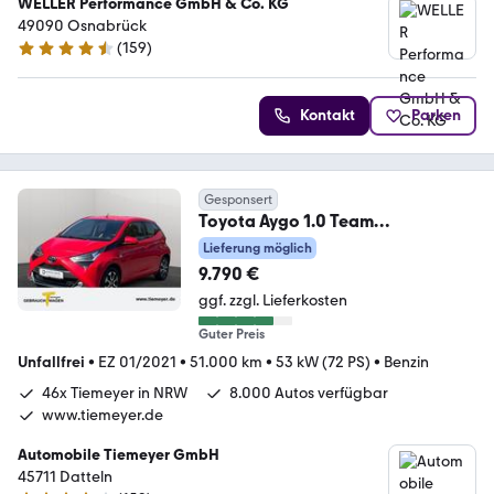
WELLER Performance GmbH & Co. KG
49090 Osnabrück
(
159
)
4.5 Sterne
Kontakt
Parken
Gesponsert
Toyota Aygo 1.0 Team
Deutschland Carplay Cam Sihz
Lieferung möglich
9.790 €
ggf. zzgl. Lieferkosten
Guter Preis
Unfallfrei
•
EZ 01/2021
•
51.000 km
•
53 kW (72 PS)
•
Benzin
46x Tiemeyer in NRW
8.000 Autos verfügbar
www.tiemeyer.de
Automobile Tiemeyer GmbH
45711 Datteln