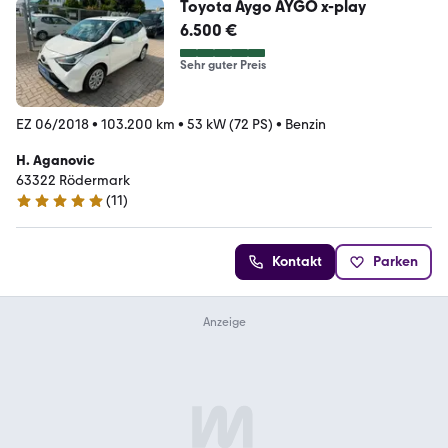
Toyota Aygo AYGO x-play
6.500 €
Sehr guter Preis
EZ 06/2018
•
103.200 km
•
53 kW (72 PS)
•
Benzin
H. Aganovic
63322 Rödermark
(
11
)
5 Sterne
Kontakt
Parken