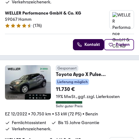
Verkehrszeichenerk.
WELLER Performance GmbH & Co. KG
59067 Hamm
(
176
)
4.6 Sterne
Kontakt
Parken
Gesponsert
Toyota Aygo X Pulse
*ACC*CarPlay*SHZ*Kamera*DAB
Lieferung möglich
*Bi-Tone
11.730 €
19% MwSt.
ggf. zzgl. Lieferkosten
Sehr guter Preis
EZ 12/2022
•
70.750 km
•
53 kW (72 PS)
•
Benzin
Fernlichtassistent
Bis 15 Jahre Garantie
Verkehrszeichenerk.