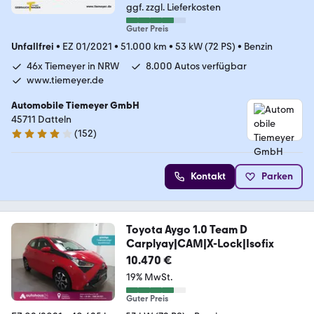
ggf. zzgl. Lieferkosten
Guter Preis
Unfallfrei
•
EZ 01/2021
•
51.000 km
•
53 kW (72 PS)
•
Benzin
46x Tiemeyer in NRW
8.000 Autos verfügbar
www.tiemeyer.de
Automobile Tiemeyer GmbH
45711 Datteln
(
152
)
3.8 Sterne
Kontakt
Parken
Toyota Aygo 1.0 Team D
Carplyay|CAM|X-Lock|Isofix
10.470 €
19% MwSt.
Guter Preis