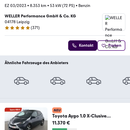
EZ 03/2023
•
8.353 km
•
53 kW (72 PS)
•
Benzin
WELLER Performance GmbH & Co. KG
04178 Leipzig
(
371
)
4.8 Sterne
Kontakt
Parken
Ähnliche Fahrzeuge des Anbieters
NEU
Toyota Aygo 1.0 X-Clusive
Aut.*CAM*KLIMA*GARANTIE*
11.370 €