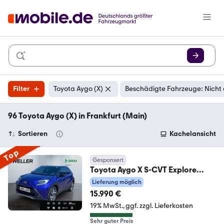
Filter
Toyota Aygo (X)
Beschädigte Fahrzeuge: Nicht
96 Toyota Aygo (X) in Frankfurt (Main)
Sortieren
Kachelansicht
Top
Gesponsert
Toyota Aygo X S-CVT Explore
*LED*Teilleder*SHZ*CAM*PDC*
Lieferung möglich
15.990 €
19% MwSt.
ggf. zzgl. Lieferkosten
Sehr guter Preis