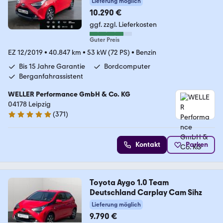
Lieferung möglich
10.290 €
ggf. zzgl. Lieferkosten
Guter Preis
EZ 12/2019
•
40.847 km
•
53 kW (72 PS)
•
Benzin
Bis 15 Jahre Garantie
Bordcomputer
Berganfahrassistent
WELLER Performance GmbH & Co. KG
04178 Leipzig
(
371
)
4.8 Sterne
Kontakt
Parken
Toyota Aygo 1.0 Team
Deutschland Carplay Cam Sihz
Lieferung möglich
9.790 €