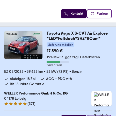
Kontakt
Parken
Toyota Aygo X S-CVT Air Explore
*LED*Faltdach*SHZ*RCam*
Lieferung möglich
17.590 €
19% MwSt.
ggf. zzgl. Lieferkosten
Fairer Preis
EZ 08/2023
•
39.633 km
•
53 kW (72 PS)
•
Benzin
Alufelgen 18 Zoll
ACC + PDC v+h
Bis 15 Jahre Garantie
WELLER Performance GmbH & Co. KG
04178 Leipzig
(
371
)
4.8 Sterne