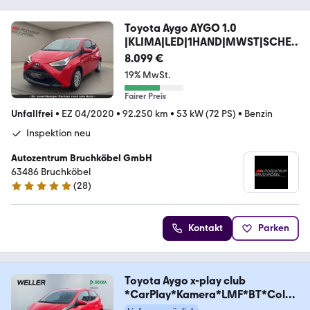
Toyota Aygo AYGO 1.0
|KLIMA|LED|1HAND|MWST|SCHE
CKHEFT|
8.099 €
19% MwSt.
Fairer Preis
Unfallfrei
•
EZ 04/2020
•
92.250 km
•
53 kW (72 PS)
•
Benzin
Inspektion neu
Autozentrum Bruchköbel GmbH
63486 Bruchköbel
(
28
)
5 Sterne
Kontakt
Parken
Toyota Aygo x-play club
*CarPlay*Kamera*LMF*BT*Color
gla