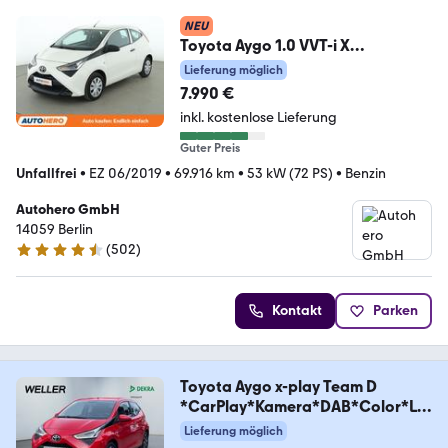
NEU
Toyota Aygo 1.0 VVT-i X
*KLIMA*GARANTIE*
Lieferung möglich
7.990 €
inkl. kostenlose Lieferung
Guter Preis
Unfallfrei
•
EZ 06/2019
•
69.916 km
•
53 kW (72 PS)
•
Benzin
Autohero GmbH
14059 Berlin
(
502
)
4.5 Sterne
Kontakt
Parken
Toyota Aygo x-play Team D
*CarPlay*Kamera*DAB*Color*LM
F
Lieferung möglich