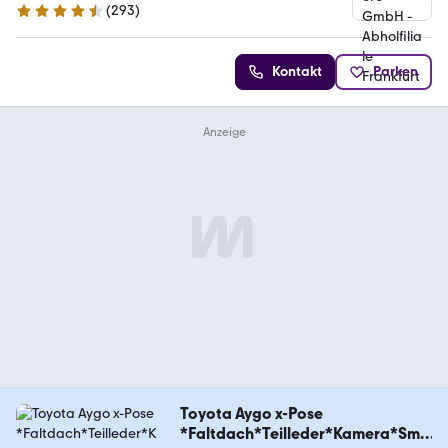
(
293
)
4.6 Sterne
Kontakt
Parken
Toyota Aygo x-Pose
*Faltdach*Teilleder*Kamera*Sma