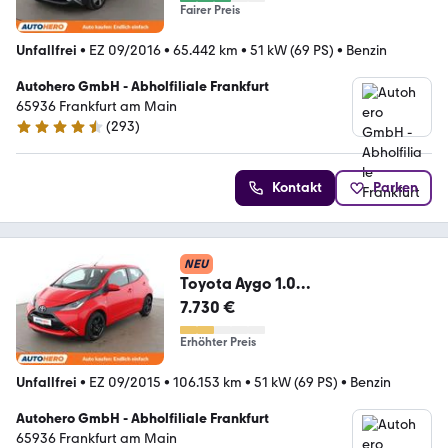
Fairer Preis
Unfallfrei
•
EZ 09/2016
•
65.442 km
•
51 kW (69 PS)
•
Benzin
Autohero GmbH - Abholfiliale Frankfurt
65936 Frankfurt am Main
(
293
)
4.6 Sterne
Kontakt
Parken
NEU
Toyota Aygo 1.0
X*CAM*KLIMA*BLUETOOTH*LIMI
7.730 €
TER*GARANTIE*
Erhöhter Preis
Unfallfrei
•
EZ 09/2015
•
106.153 km
•
51 kW (69 PS)
•
Benzin
Autohero GmbH - Abholfiliale Frankfurt
65936 Frankfurt am Main