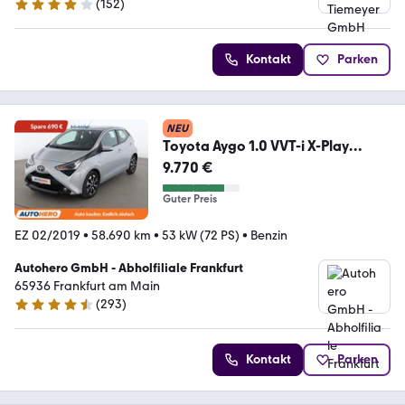
(
152
)
3.8 Sterne
Kontakt
Parken
NEU
Toyota Aygo 1.0 VVT-i X-Play
Connect Aut.*CAM*ALU*KLIMA
9.770 €
Guter Preis
EZ 02/2019
•
58.690 km
•
53 kW (72 PS)
•
Benzin
Autohero GmbH - Abholfiliale Frankfurt
65936 Frankfurt am Main
(
293
)
4.6 Sterne
Kontakt
Parken