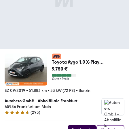
NEU
Toyota Aygo 1.0 X-Play
club*CAM*KLIMA*LIMITER*CARP
9.750 €
LAY*
Guter Preis
EZ 09/2019
•
51.883 km
•
53 kW (72 PS)
•
Benzin
Autohero GmbH - Abholfiliale Frankfurt
65936 Frankfurt am Main
(
293
)
4.6 Sterne