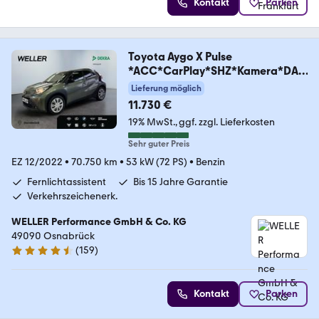
Kontakt
Parken
Toyota Aygo X Pulse
*ACC*CarPlay*SHZ*Kamera*DAB
*Bi-Tone
Lieferung möglich
11.730 €
19% MwSt.
ggf. zzgl. Lieferkosten
Sehr guter Preis
EZ 12/2022
•
70.750 km
•
53 kW (72 PS)
•
Benzin
Fernlichtassistent
Bis 15 Jahre Garantie
Verkehrszeichenerk.
WELLER Performance GmbH & Co. KG
49090 Osnabrück
(
159
)
4.5 Sterne
Kontakt
Parken