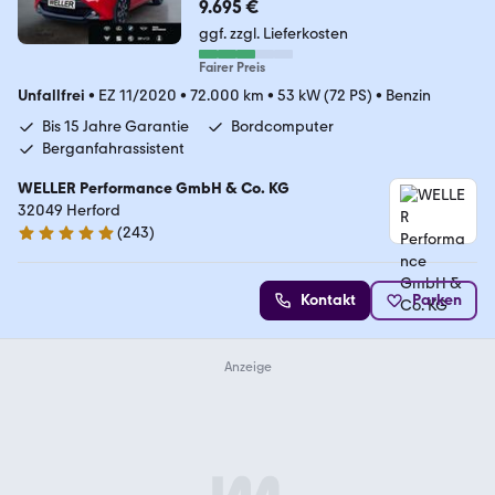
9.695 €
ggf. zzgl. Lieferkosten
Fairer Preis
Unfallfrei
•
EZ 11/2020
•
72.000 km
•
53 kW (72 PS)
•
Benzin
Bis 15 Jahre Garantie
Bordcomputer
Berganfahrassistent
WELLER Performance GmbH & Co. KG
32049 Herford
(
243
)
4.8 Sterne
Kontakt
Parken